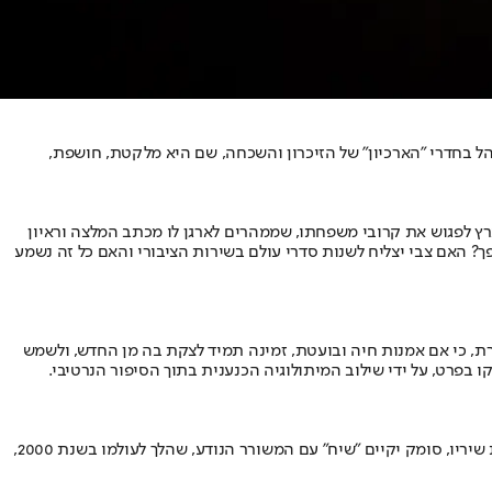
 בחדרי "הארכיון" של הזיכרון והשכחה, שם היא מלקטת, חושפת,
חר צבי, עולה חדש שמגיע לארץ לפגוש את קרובי משפחתו, שממהרים לארגן לו מכתב המלצה וראיון
 האם צבי יצליח לשנות סדרי עולם בשירות הציבורי והאם כל זה נשמע
ד עשיר במסורת, כי אם אמנות חיה ובועטת, זמינה תמיד לצקת בה מן החדש, ולשמש
בפרט, על ידי שילוב המיתולוגיה הכנענית בתוך הסיפור הנרטיבי.
הזמרת רונית שחר, המשורר רוני סומק והמרצה פרופ' ניצה בן דב יעלו על הבמה ויעסקו ירושלים ביצירותיו של עמיחי. במסגרת המופע, תבצע שחר את שיריו, סומק יקיים "שיח" עם המשורר הנודע, שהלך לעולמו בשנת 2000,