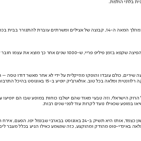
ית בלתי הולמת.
קומדיה שחורה המתרחשת בזמן שמגפת הדבר מתפשטת ברחבי איטליה במהלך המאה ה-14, קבוצה
שירים, כולם עובדו והופקו מוזיקלית על ידי לא אחר מאשר דודו טסה – חי
הרוק הישראלי, וזה טבעי מאוד שהם ישלבו כוחות במופע שבו הם יופיעו ע
ו במופע שכאילו נועד לקרות עוד לפני שנים רבות.
הלהקה הישראלית מוציאה את "Never On Time", אלבומה השני – והראשון כצמד, 
 מלאה באינדי-פופ מהודק ומהוקצע, כזה שנשמע כאילו הגיע בכלל מעבר לים