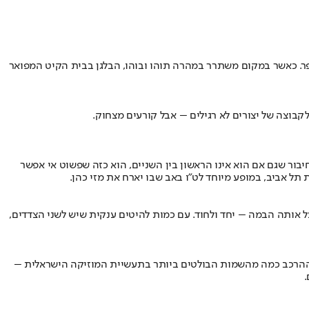
 של אצילים ומשרתים עוברת להתגורר בבית בכפר. כאשר במקום משתרר במהרה תוהו ובוהו, הבלגן בבית הקיט המפואר
בור שגם אם הוא אינו הראשון בין השניים, הוא כזה שפשוט אי אפשר
ל אותה הבמה – יחד ולחוד. עם כמות להיטים ענקית שיש לשני הצדדים,
אותו היא תשיק ב-24 באוגוסט בבארבי שבנמל יפו. הפעם, אירח ההרכב כמה מהשמות הבולטים ביותר בתעשיית המוזיקה הישראלית –
.