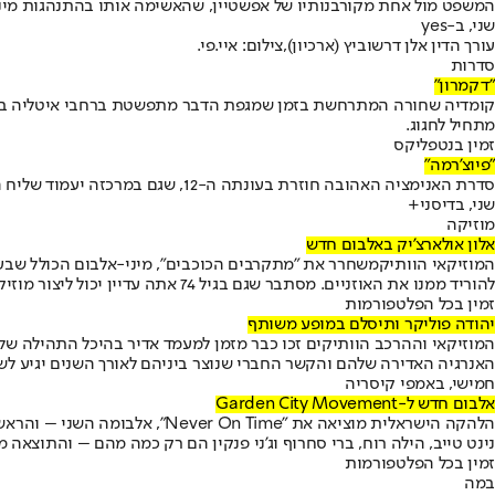
המשפט מול אחת מקורבנותיו של אפשטיין, שהאשימה אותו בהתנהגות מינ
שני, ב-
yes
עורך הדין אלן דרשוביץ (ארכיון),צילום: איי.פי.
סדרות
"דקמרון"
מתחיל לחגוג.
זמין בנטפליקס
"פיוצ'רמה"
סדרת האנימציה האהובה חוזרת בעונתה ה-12, שגם במרכזה יעמוד שליח הפיצה שקפא בזמן פיליפ פריי, ש-1000 שנים אחר כך מוצא את עצמו חובר לקבוצה של יצורים לא רגילים – אבל קורעים מצחוק.
שני, בדיסני+
מוזיקה
אלון אולארצ'יק באלבום חדש
המוזיקאי הוותיק
משחרר את "מתקרבים הכוכבים", מיני-אלבום הכולל שבעה 
להוריד ממנו את האוזניים. מסתבר שגם בגיל 74 אתה עדיין יכול ליצור מוזיקה רלוונטית ומלאה בכל טוב. אולארצ'יק יופיע ב-15 באוגוסט בהיכל התרבות תל אביב, במופע מיוחד לט"ו באב שבו יארח את מזי כהן.
זמין בכל הפלטפורמות
יהודה פוליקר ותיסלם במופע משותף
המוזיקאי וההרכב הוותיקים זכו כבר מזמן למעמד אדיר בהיכל התהילה של 
האנרגיה האדירה שלהם והקשר החברי שנוצר ביניהם לאורך השנים יגיע לשיא
חמישי, באמפי קיסריה
אלבום חדש ל-
Garden City Movement
נינט טייב, הילה רוח, ברי סחרוף וג'ני פנקין הם רק כמה מהם – והתוצאה
זמין בכל הפלטפורמות
במה