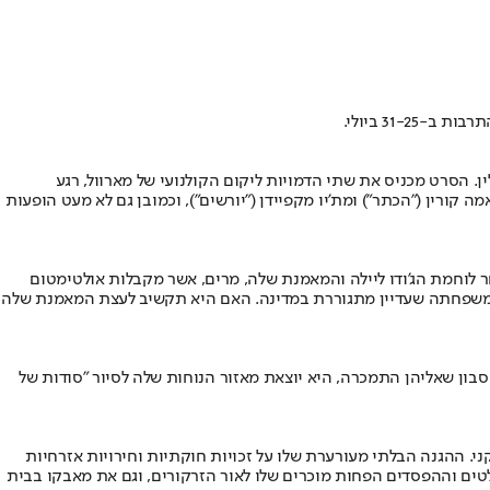
31- ביולי.
 הסרט מכניס את שתי הדמויות ליקום הקולנועי של מארוול, רגע
מה קורין ("הכתר") ומת'יו מקפיידן ("יורשים"), וכמובן גם לא מעט הופעות
חר לוחמת הג'ודו ליילה והמאמנת שלה, מרים, אשר מקבלות אולטימטום
את משפחתה שעדיין מתגוררת במדינה. האם היא תקשיב לעצת המאמנת שלה
בון שאליהן התמכרה, היא יוצאת מאזור הנוחות שלה לסיור "סודות של
י. ההגנה הבלתי מעורערת שלו על זכויות חוקתיות וחירויות אזרחיות
לטים וההפסדים הפחות מוכרים שלו לאור הזרקורים, וגם את מאבקו בבית