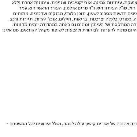
ועקת. עיתונות אמינה, אובייקטיבית ועניינית. עיתונות אחרת וללא
עור החשיפה הגבוה ביותר בימי חול. מו"ל העיתון היא ד"ר מרים אדלסון. העורך הראשי הוא עמר
 והעורך המייסד הוא עמוס רגב. אתרי האינטרנט של "ישראל היום" בעברית ובאנגלית, כמו כן היישומונים (אפליקציות) לאנדרואיד ול-iOS, מציגים חדשות מסביב לשעון, תוכן בלעדי, מבזקים ועדכונים, ניתוחים
, ספורט, כלכלה וצרכנות, בריאות, חיילים, אוכל, יהדות, תיירות ורכב.
דורה המודפסת של העיתון זמינים גם באתר, במהדורה יומית מקוונת,
היום פתוח להערות, לביקורת ולהצעות לשיפור מקהל הקוראים. פנו אלינו
מדיה אהובה של אפרים קישון עולה לבמה, ושלל אירועים לכל המשפחה •