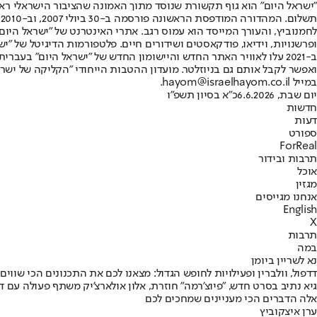
"ישראל היום" הוא גוף תקשורת שנוסד מתוך האמונה שהציבור הישראלי ראוי 
ת
ופרשנויות, וידיאו, פודקאסטים ושידורים חיים. פלטפורמות הדיגיטל של "ישרא
ב-2021 עלו לאוויר האתר החדש והיישומון החדש של "ישראל היום" בע
ואפשר לקבל אותם גם בניוזלטר. מועדון ההטבות הייחודי "הקליקה של ישרא
במייל hayom@israelhayom.co.il.
יום שבת, 6.6.2026
כ"א בסיון תשפ"ו
חדשות
דעות
ספורט
ForReal
תרבות ובידור
אוכל
מגזין
אנחנו מגייסים
English
X
תרבות
במה
נא לשריין ביומן
דדפול, וולברין ופעילויות לחופש הגדול: מצאנו לכם את התכנונים הכי שווי
גיא נתיב בסרט חדש, "פיוצ'רמה" חוזרת, אלון אולארצ'יק משתף פעולה עם ד
אלה הדברים הכי מעניינים שמחכים לכם
ערן איצקוביץ