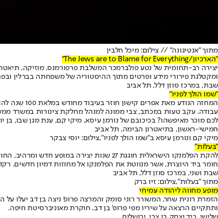
מתוך "אנטיגונה" // צילום: מיכל חלבין
"הארכיון/
The Jews are to Blame for Everything
"
יצירה רב-תחומית של נטע פולברמכר המשלבת פרפורמנס, מוזיקה, תיאטרו
ומקטלגת פירורי מידע ופרטים מתוך ההיסטוריה של משפחתה בברלין ובפר
שבת, במרכז סוזן דלל, תל אביב
"שמו הולך לפניו"
המחזה הנודע
עבודה. עקב טעות במכתב, צבי ממונה למנהל מחלקת צינורות במשרד ממשלת
לכם מוכר מאיפשהו? בכיכובם של נורמן עיסא, מיקי קם, ענת מגן שבו, בן יוסי
חמישי-ראשון, בתיאטרון הבימה, תל אביב
מיקי קם ונורמן עיסא ב"שמו הולך לפניו",צילום: יוסי צבקר
"בּעלוֹת"
להקת הפלמנקו הישראלית חוגגת 27 שנות יצי
חומר ביד היוצרת, אשר מנווטת את הפלמנקו אל מחוזות דמיון חדשים. רקד
שבת ושני, במרכז סוזן דלל, תל אביב
מתוך "בעלות",צילום: זיו ברק
מופע מחווה ליהודה עמיחי
ותתקיים הרצאה על שיריו מפי פרופ' בן דב, חוקרת מאוניברסיטת חיפה.
שלישי, ביד יצחק בן צבי, ירושלים