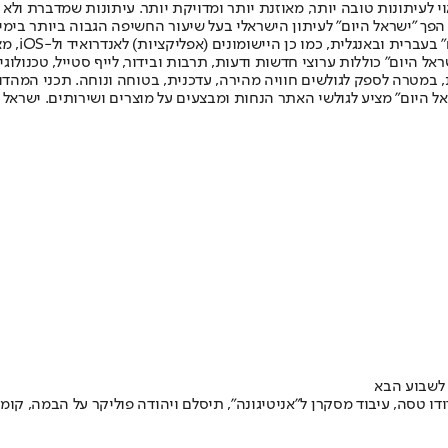
לעיתונות טובה יותר, מאוזנת יותר ומדויקת יותר. עיתונות שמדברת ולא צ
שלום. המהדורה המודפסת הראשונה פורסמה ב-30 ביולי 2007, וב-2010 הפך "ישראל היום" לעיתון הישראלי בעל שי
לחמנוביץ,
ל היום" כוללות ערוצי חדשות ודעות, תרבות ובידור, לייף סטייל, טכנולוגיה
ברית, במטרה לספק לגולשים חוויה מהירה, עדכנית, בטוחה ונוחה. תכני המה
ל היום" מציע לגולשי האתר הנחות ומבצעים על מוצרים ושירותים. ישראל 
ם לשבוע הבא
ודו טסה, עיבוד מסקרן ל"אניטיגונה", תיסלם ויהודה פוליקר על הבמה, קו