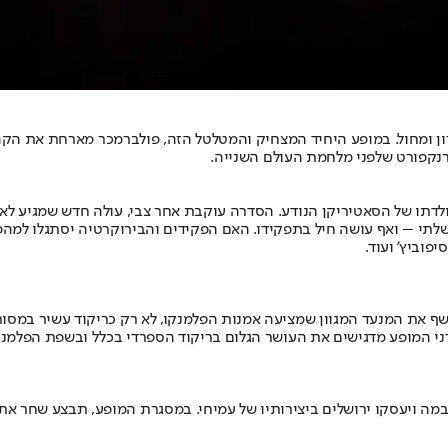
ן ומחול. במופע היחיד המצחיק והמטלטל הזה, פולברמכר מארחת את הקהל
נקפורט שלפני מלחמת העולם השנייה.
 מאת אפרים קישון חוזר בעיבוד מחודש במלאת 100 שנה להולדתו של הסאטיריקן הנודע. הסדרה עוקבת א
י – ואף עושה חיל בתפקידו. האם הפקידים והבירוקרטיה יסתגלו למהפך?
פוביץ' ועוד.
רה במופע חדש ומרהיב, החושף את המנעד המגוון שמציעה אמנות הפלמנקו, לא רק כריקו
ני המופע מדגישים את העושר הגלום בריקוד הספרדי בכלל ובשפת הפלמנקו 