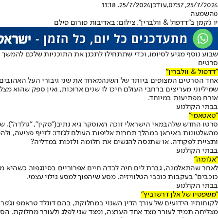
25/7/2024, 07:57
,עודכן
25/7/2024, 11:18
0
השמעה
יו ג'קמן ב"דדפול & וולברין". צילום: באדיבות פורום פילם
שבוע נוסף מגיע לסיומו, וכדי שתתחילו לתכנן את התוכניות שלכם להמשך השבוע
סרטים
"דדפול & וולברין"
אחד הסרטים המצופים ביותר של השנה
מאחד את שני גיבורי העל האהובים
שמיליוני מעריצים ברחבי העולם חיכו לו שנים ארוכות, ואין ספק שהוא מצליח
אורח מפתיעות במיוחד.
בבתי הקולנוע
"טאטאמי"
סרטו החדש של
הבמאי הישראלי זוכה האוסקר גיא נתיב
("סקין", "גולדה")
מהשלטונות באיראן במהלך תחרות אליפות העולם לג'ודו: לזייף פציעה, ו
ותציית לפקודה, או שתנסה להגשים את חלומה ולזכות במדליה?
בבתי הקולנוע
"אג'ומה"
לאחר שהתאלמנה, גברת לים חיה לבדה חיים אפרוריים בסינגפור. כשהיא מ
כוכבים" בעקבות כוכבי הטלוויזיה, מסע שיהפוך למסע גילוי עצמי.
בבתי הקולנוע
"משפטיו של אלן דרשוביץ"
לקוחותיו הידועים של עורך הדין השנוי במחלוקת, בהם דונלד טראמפ וג'פר
מצליחה תמיד לעורר מצד אחד הערצה, ומצד שני לפלג ולעורר מחלוקת. הס