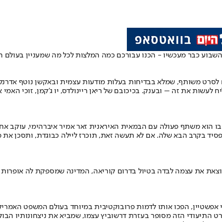
 כבר מעכשיו - הכנו עבורכם כמה המלצות לכל מה שמעניין בעולם התרבות ב-25
 לסרט משותף, שמלא בבדיחות בעלות מודעות עצמית ובאקשן נוטף אדרנלין.
 לעשות את זה – ובענק. בכיכובם של ריאן ריינולדס, יו ג'קמן, זוכי האמי א
, שבו הוא משתף פעולה עם הבמאית האיראנית זאר אמיר איברהימי, עוקב א
להפסיד בקרב הבא שלה. אם לא תעשה זאת, תוכרז ליילה כבוגדת, ותסכן 
וצאת את עצמה לבדה בטיול בדרום קוריאה, המדינה שמספקת לה אופרות ס
י אפשטיין, הפכו אותו לדמות פרובוקטיבית במיוחד בעולם המשפט האמריקנ
רט התיעודי הזה מסופר בעזרת דרשוביץ עצמו, שמביא את ניצחונותיו הבו