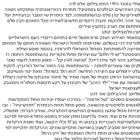
עילי בוטנר וילדי החוץ,צילום: אלון לוין
בין האירועים הבולטים בפסטיבל: תחרות הכוריאוגרפיה שתוקדש השנה
לשירים של קרן פלס ובהשתתפותה, לצד הזמרת שי המבר ובהנחיית יעל
בר זוהר. הלהקות יחברו ריקודים חדשים לשיריה מכל הזמנים וקרן פלס
תחתום את הערב במקבץ שירים.
קרן פלס,צילום: קוקו
במעמד האירוע יוענק פרס מפעל חיים בתחום ריקודי העם הישראליים
למרקיד דני בנשלום, שתרומתו למחול הישראלי השאירה חותם על התחום
וסייעה להתפתחות המחול הישראלי לדורותיו. בנוסף: מופע נעילת
הפסטיבל "יש לי חלום" עם יצירות מחול מקוריות בהשתתפות רוחמה רז
ואליאב זוהר לצד עידן רייכל, "פגישה לאין קץ" - מופע מחווה לנעמי שמר
לציון שני עשורים למותה - בהשתתפות בנה הזמר אריאל הורוביץ, להקת
בלט ירושלים עם היצירה החדשה "הוא הלך בשדות", מאת יגור מנשיקוב
בהשראת הרומן הנצחי של משה שמיר על סיפור אהבתם של מיקה ניצולת
השואה עם אורי ״ילד הזהב״ של הקיבוץ על רקע תקופת הפלמ״ח והמאבק
לעצמאות ישראל.
אליאב זוהר,צילום: אור דנון
מופעים נוספים: "נעל אדומה" - במרכזו יעמדו יצירות מחול המוקדשות
לאנשים ולסיפורים מהשואה, מופע מחול תחת הכותרת ״דמוקרטיה״ - ובו
יצירות מחול שיגעו בנושאים המייצגים דמוקרטיה, שוויון חברתי, ממשלה,
זכויות אדם ועוד, מאיה בלזיצמן ומתן אפרת במופע מחול אינטימי למיטב
הקלאסיקות העבריות בביצוע חי בצ׳לו וכלי הקשה, ועוד מאות הרקדות
שיתקיימו מסביב לשעון בחמישה מוקדים שונים. ההרקדות יתקיימו לפי
קונספטים שונים תחת ניהולו האמנותי של ירון כרמל.
פסטיבל מחול כרמיאל (ארכיון),צילום: אלי גואז