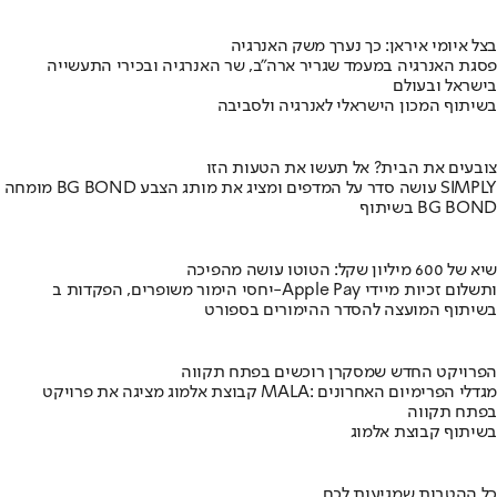
בצל איומי איראן: כך נערך משק האנרגיה
פסגת האנרגיה במעמד שגריר ארה"ב, שר האנרגיה ובכירי התעשייה
בישראל ובעולם
בשיתוף המכון הישראלי לאנרגיה ולסביבה
צובעים את הבית? אל תעשו את הטעות הזו
מומחה BG BOND עושה סדר על המדפים ומציג את מותג הצבע SIMPLY
בשיתוף BG BOND
שיא של 600 מיליון שקל: הטוטו עושה מהפיכה
יחסי הימור משופרים, הפקדות ב-Apple Pay ותשלום זכיות מיידי
בשיתוף המועצה להסדר ההימורים בספורט
הפרויקט החדש שמסקרן רוכשים בפתח תקווה
קבוצת אלמוג מציגה את פרויקט MALA: מגדלי הפרימיום האחרונים
בפתח תקווה
בשיתוף קבוצת אלמוג
כל ההטבות שמגיעות לכם