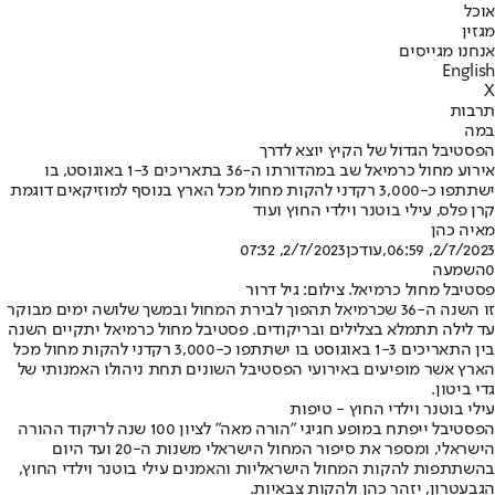
אוכל
מגזין
אנחנו מגייסים
English
X
תרבות
במה
הפסטיבל הגדול של הקיץ יוצא לדרך
אירוע מחול כרמיאל שב במהדורתו ה-36 בתאריכים 1-3 באוגוסט, בו
ישתתפו כ-3,000 רקדני להקות מחול מכל הארץ בנוסף למוזיקאים דוגמת
קרן פלס, עילי בוטנר וילדי החוץ ועוד
מאיה כהן
2/7/2023, 06:59
,עודכן
2/7/2023, 07:32
0
השמעה
פסטיבל מחול כרמיאל. צילום: גיל דרור
זו השנה ה-36 שכרמיאל תהפוך לבירת המחול ובמשך שלושה ימים מבוקר
עד לילה תתמלא בצלילים ובריקודים. פסטיבל מחול כרמיאל יתקיים השנה
בין התאריכים 1-3 באוגוסט בו ישתתפו כ-3,000 רקדני להקות מחול מכל
הארץ אשר מופיעים באירועי הפסטיבל השונים תחת ניהולו האמנותי של
גדי ביטון.
עילי בוטנר וילדי החוץ - טיפות
הפסטיבל ייפתח במופע חגיגי "הורה מאה" לציון 100 שנה לריקוד ההורה
הישראלי, ומספר את סיפור המחול הישראלי משנות ה-20 ועד היום
בהשתתפות להקות המחול הישראליות והאמנים עילי בוטנר וילדי החוץ,
הגבעטרון, יזהר כהן ולהקות צבאיות.