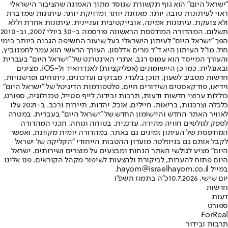
"ישראל היום" הוא גוף תקשורת שנוסד מתוך האמונה שהציבור הישראלי
ראוי לעיתונות טובה יותר, מאוזנת יותר ומדויקת יותר. עיתונות שמדברת
ולא צועקת. עיתונות אמינה, אובייקטיבית ועניינית. עיתונות אחרת וללא
תשלום. המהדורה המודפסת הראשונה פורסמה ב-30 ביולי 2007, וב-2010
הפך "ישראל היום" לעיתון הישראלי בעל שיעור החשיפה הגבוה ביותר בימי
חול. מו"ל העיתון היא ד"ר מרים אדלסון. העורך הראשי הוא עמר לחמנוביץ,
והעורך המייסד הוא עמוס רגב. אתרי האינטרנט של "ישראל היום" בעברית
ובאנגלית, כמו כן היישומונים (אפליקציות) לאנדרואיד ול-iOS, מציגים
חדשות מסביב לשעון, תוכן בלעדי, מבזקים ועדכונים, ניתוחים ופרשנויות,
וידיאו, פודקאסטים ושידורים חיים. פלטפורמות הדיגיטל של "ישראל היום"
כוללות ערוצי חדשות ודעות, תרבות ובידור, לייף סטייל, טכנולוגיה, ספורט,
כלכלה וצרכנות, בריאות, חיילים, אוכל, יהדות, תיירות ורכב. ב-2021 עלו
לאוויר האתר החדש והיישומון החדש של "ישראל היום" בעברית, במטרה
לספק לגולשים חוויה מהירה, עדכנית, בטוחה ונוחה. תכני המהדורה
המודפסת של העיתון זמינים גם באתר, במהדורה יומית מקוונת, ואפשר
לקבל אותם גם בניוזלטר. מועדון ההטבות הייחודי "הקליקה של ישראל
היום" מציע לגולשי האתר הנחות ומבצעים על מוצרים ושירותים. ישראל
היום פתוח להערות, לביקורת ולהצעות לשיפור מקהל הקוראים. פנו אלינו
במייל hayom@israelhayom.co.il.
יום שישי, 10.7.2026
כ"ה בתמוז תשפ"ו
חדשות
דעות
ספורט
ForReal
תרבות ובידור