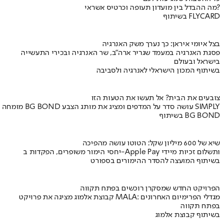
מה ההבדל בין מועדון תעופה וכרטיס אשראי?
בשיתוף FLYCARD
בצל איומי איראן: כך נערך משק האנרגיה
פסגת האנרגיה במעמד שגריר ארה"ב, שר האנרגיה ובכירי התעשייה
בישראל ובעולם
בשיתוף המכון הישראלי לאנרגיה ולסביבה
צובעים את הבית? אל תעשו את הטעות הזו
מומחה BG BOND עושה סדר על המדפים ומציג את מותג הצבע SIMPLY
בשיתוף BG BOND
שיא של 600 מיליון שקל: הטוטו עושה מהפיכה
יחסי הימור משופרים, הפקדות ב-Apple Pay ותשלום זכיות מיידי
בשיתוף המועצה להסדר ההימורים בספורט
הפרויקט החדש שמסקרן רוכשים בפתח תקווה
קבוצת אלמוג מציגה את פרויקט MALA: מגדלי הפרימיום האחרונים
בפתח תקווה
בשיתוף קבוצת אלמוג