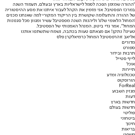
"ההורה שמזמן הפכה לסמל לישראליות בארץ ובעולם, תעמוד השנה
במרכז הפסטיבל. אני מזמין את הקהל לעבור איתנו את מסע ההיסטוריה
של ההורה והתעלומה שקושרת בין הריקוד המקורי למה שאנחנו מכנים
'המחול הלאומי שלנו' וליהנות השנה מפסטיבל עשיר ומגוון מכל סגנונות
המחול", אמר גדי ביטון, המנהל האמנותי של הפסטיבל.
טעינו? נתקן! אם מצאתם טעות בכתבה, נשמח שתשתפו אותנו
אליאב זוהר
פסטיבל המחול כרמיאל
קרן פלס
מדורים
ספורט
תרבות ובידור
לייף סטייל
אוכל
תיירות
טכנולוגיה ומדע
הורוסקופ
ForReal
מגזין השבוע
דעות
חדשות בארץ
חדשות בעולם
פוליטי
ביטחוני
חינוך
בריאות
משפט