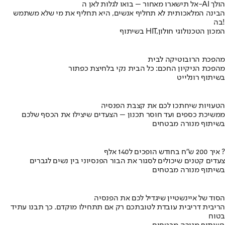
אל תישארו מאחור – בואו לגלות לאן ה-AI הולך
הבינה המלאכותית לא תחליף אנשים, היא תחליף את מי שלא משתמש
בה!
בשיתוף HIT,המכון הטכנולוגי חולון
מהפכת הרובוטיקה לבית
מהפכת הניקיון החכם: כל הבית נקי בלחיצת כפתור
בשיתוף רונלייט
הטעויות שיחתכו לכם את קצבת הפנסיה
ממשיכת כספים ועד חוסר תכנון – הצעדים שיצילו את הכסף שלכם
בשיתוף מנורה מבטחים
איך 200 ש"ח בחודש הופכים ל140 אלף ?
צעדים קטנים שיכולים לסגור את הבור הפנסיוני בין נשים לגברים
בשיתוף מנורה מבטחים
הסוד של איינשטיין שיגדיל לכם את הפנסיה
הריבית דריבית עובדת לטובתכם רק אם תתחילו מוקדם. כך תבנו עתיד
בטוח