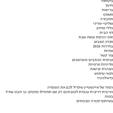
ביטחוני
חינוך
בריאות
משפט
תחבורה
פוליטי-מדיני
כללי ומידע
דף הבית
זמני כניסת וצאת שבת
מגזין השבוע
בחירות 2026
אודות
צור קשר
נבחרת הכתבים והפרשנים
מדיניות פרטיות
הצהרת נגישות
תנאי שימוש
כדאי
להכיר
הסוד של איינשטיין שיגדיל לכם את הפנסיה
הריבית דריבית עובדת לטובתכם רק אם תתחילו מוקדם. כך תבנו עתיד
בטוח
בשיתוף מנורה מבטחים