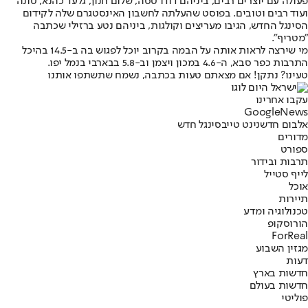
פעולה עם יוצרים רבים, ביניהם דודו טסה, שלום חנוך, גלעד כהנא, טונה
ועוד רבים וטובים. בפוסט שהעלתה לחשבון האינסטגרם שלה לקידום
הסינגל החדש, הגיבו מעריצים וקולגות, ביניהם נטע ברזילי שכתבה
"מטריף".
מי שירצה לראות אותה על הבמה בקרוב יוכל לפגוש בה ב-14.5 בהיכל
התרבות כפר סבא, ה-4.6 במכון ויצמן וב-5.8 בבארבי בנמל יפו.
טעינו? נתקן! אם מצאתם טעות בכתבה, נשמח שתשתפו אותנו
עקבו אחרינו
G
o
o
g
l
e
News
אלבום חדש
נינט טייב
סינגל חדש
מדורים
ספורט
תרבות ובידור
לייף סטייל
אוכל
תיירות
טכנולוגיה ומדע
הורוסקופ
ForReal
מגזין השבוע
דעות
חדשות בארץ
חדשות בעולם
פוליטי