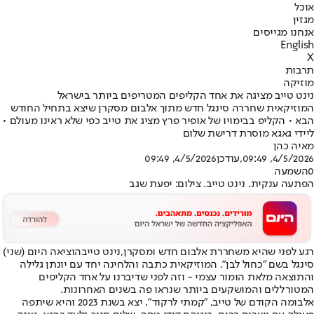
אוכל
מגזין
אנחנו מגייסים
English
X
תרבות
מוזיקה
נינט טייב מציגה את אחד הקליפים המטריפים ביותר בישראל
המוזיקאית שחררה סינגל חדש מתוך אלבום מסקרן שיצא בתחיל החודש
הבא • הקליפ בבימויו של אופיר פרץ מציג את טייב כפי שלא ראינו מעולם •
ליידי גאגא מוסרת דרישת שלום
מאיה כהן
4/5/2026, 09:49
,עודכן
4/5/2026, 09:49
0
השמעה
הפתעה ענקית. נינט טייב. צילום: יפעת שגב
רגע לפני שהיא משחררת אלבום חדש ומסקרן,
נינט טייב
הוציאה היום (שני)
סינגל בשם "כחול לבן". המוזיקאית כתבה והלחינה יחד עם יונתן גלילה
והתוצאה מלאת הומור עצמי - וזה לפני שדיברנו על אחד הקליפים
המטורללים והמושקעים ביותר שנראו פה בשנים האחרונות.
אלבומה הקודם של טייב, "קמתי לרקוד", יצא בשנת 2023 והיא שיתפה