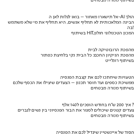
בשיתוף מנורה מבטחים
אל תישארו מאחור – בואו לגלות לאן ה-AI הולך
הבינה המלאכותית לא תחליף אנשים, היא תחליף את מי שלא משתמש
בה!
בשיתוף HIT,המכון הטכנולוגי חולון
מהפכת הרובוטיקה לבית
מהפכת הניקיון החכם: כל הבית נקי בלחיצת כפתור
בשיתוף רונלייט
הטעויות שיחתכו לכם את קצבת הפנסיה
ממשיכת כספים ועד חוסר תכנון – הצעדים שיצילו את הכסף שלכם
בשיתוף מנורה מבטחים
איך 200 ש"ח בחודש הופכים ל140 אלף ?
צעדים קטנים שיכולים לסגור את הבור הפנסיוני בין נשים לגברים
בשיתוף מנורה מבטחים
הסוד של איינשטיין שיגדיל לכם את הפנסיה