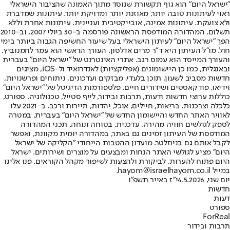
"ישראל היום" הוא גוף תקשורת שנוסד מתוך האמונה שהציבור הישראלי
ראוי לעיתונות טובה יותר, מאוזנת יותר ומדויקת יותר. עיתונות שמדברת
ולא צועקת. עיתונות אמינה, אובייקטיבית ועניינית. עיתונות אחרת וללא
תשלום. המהדורה המודפסת הראשונה פורסמה ב-30 ביולי 2007, וב-2010
הפך "ישראל היום" לעיתון הישראלי בעל שיעור החשיפה הגבוה ביותר בימי
חול. מו"ל העיתון היא ד"ר מרים אדלסון. העורך הראשי הוא עמר לחמנוביץ,
והעורך המייסד הוא עמוס רגב. אתרי האינטרנט של "ישראל היום" בעברית
ובאנגלית, כמו כן היישומונים (אפליקציות) לאנדרואיד ול-iOS, מציגים
חדשות מסביב לשעון, תוכן בלעדי, מבזקים ועדכונים, ניתוחים ופרשנויות,
וידיאו, פודקאסטים ושידורים חיים. פלטפורמות הדיגיטל של "ישראל היום"
כוללות ערוצי חדשות ודעות, תרבות ובידור, לייף סטייל, טכנולוגיה, ספורט,
כלכלה וצרכנות, בריאות, חיילים, אוכל, יהדות, תיירות ורכב. ב-2021 עלו
לאוויר האתר החדש והיישומון החדש של "ישראל היום" בעברית, במטרה
לספק לגולשים חוויה מהירה, עדכנית, בטוחה ונוחה. תכני המהדורה
המודפסת של העיתון זמינים גם באתר, במהדורה יומית מקוונת, ואפשר
לקבל אותם גם בניוזלטר. מועדון ההטבות הייחודי "הקליקה של ישראל
היום" מציע לגולשי האתר הנחות ומבצעים על מוצרים ושירותים. ישראל
היום פתוח להערות, לביקורת ולהצעות לשיפור מקהל הקוראים. פנו אלינו
במייל hayom@israelhayom.co.il.
יום שני, 4.5.2026
י"ז באייר תשפ"ו
חדשות
דעות
ספורט
ForReal
תרבות ובידור