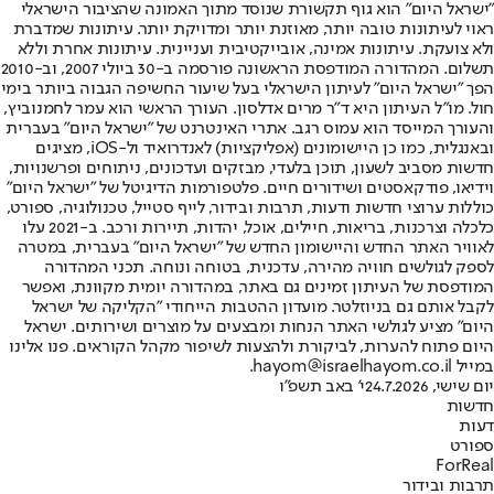
"ישראל היום" הוא גוף תקשורת שנוסד מתוך האמונה שהציבור הישראלי
ראוי לעיתונות טובה יותר, מאוזנת יותר ומדויקת יותר. עיתונות שמדברת
ולא צועקת. עיתונות אמינה, אובייקטיבית ועניינית. עיתונות אחרת וללא
תשלום. המהדורה המודפסת הראשונה פורסמה ב-30 ביולי 2007, וב-2010
הפך "ישראל היום" לעיתון הישראלי בעל שיעור החשיפה הגבוה ביותר בימי
חול. מו"ל העיתון היא ד"ר מרים אדלסון. העורך הראשי הוא עמר לחמנוביץ,
והעורך המייסד הוא עמוס רגב. אתרי האינטרנט של "ישראל היום" בעברית
ובאנגלית, כמו כן היישומונים (אפליקציות) לאנדרואיד ול-iOS, מציגים
חדשות מסביב לשעון, תוכן בלעדי, מבזקים ועדכונים, ניתוחים ופרשנויות,
וידיאו, פודקאסטים ושידורים חיים. פלטפורמות הדיגיטל של "ישראל היום"
כוללות ערוצי חדשות ודעות, תרבות ובידור, לייף סטייל, טכנולוגיה, ספורט,
כלכלה וצרכנות, בריאות, חיילים, אוכל, יהדות, תיירות ורכב. ב-2021 עלו
לאוויר האתר החדש והיישומון החדש של "ישראל היום" בעברית, במטרה
לספק לגולשים חוויה מהירה, עדכנית, בטוחה ונוחה. תכני המהדורה
המודפסת של העיתון זמינים גם באתר, במהדורה יומית מקוונת, ואפשר
לקבל אותם גם בניוזלטר. מועדון ההטבות הייחודי "הקליקה של ישראל
היום" מציע לגולשי האתר הנחות ומבצעים על מוצרים ושירותים. ישראל
היום פתוח להערות, לביקורת ולהצעות לשיפור מקהל הקוראים. פנו אלינו
במייל hayom@israelhayom.co.il.
יום שישי, 24.7.2026
י' באב תשפ"ו
חדשות
דעות
ספורט
ForReal
תרבות ובידור