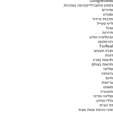
G
o
o
g
l
e
News
ג'סטין טימברלייק
נהיגה בשכרות
מדורים
ספורט
תרבות ובידור
לייף סטייל
אוכל
תיירות
טכנולוגיה ומדע
הורוסקופ
ForReal
מגזין השבוע
דעות
חדשות בארץ
חדשות בעולם
פוליטי
ביטחוני
חינוך
בריאות
משפט
תחבורה
פוליטי-מדיני
כללי ומידע
דף הבית
זמני כניסת וצאת שבת