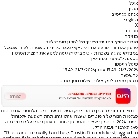
אוכל
מגזין
אנחנו מגייסים
English
X
תרבות
מוזיקה
שיכור ואזוק: התיעוד המביך של ג'סטין טימברלייק
סרטון ששוחרר מראה את המוזיקאי נעצר על ידי המשטרה, לאחר שנכשל
במבדקי נהיגה בשכרות • טימברלייק ניסה למנוע את הפצת הסרטון
בטענה ל"פגיעה במוניטין"
מיטל קויפמן
21/3/2026, 13:49
,עודכן
21/3/2026, 13:49
0
השמעה
ג'סטין טימברלייק. צילום: צילום מסך טוויטר
בתחילת החודש ג'סטין טימברלייק הגיש תביעה במטרה
לחסום את פרסום
מצלמות הגוף של השוטרים
, שעצרו אותו נוהג תחת השפעת אלכוהול
בשנת 2024. הניסיון לא צלח והסרטון שוחרר באופן רשמי על ידי משטרה
סאג הארבור שבניו יורק.
"These are like really hard tests." Justin Timberlake struggled to