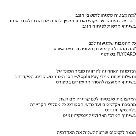
מה מבטיח נתניהו לתושבי הנגב?
בנגב יש צמיחה, יש ביקוש ואנחנו נמשיך לראות את הנגב ולפתח אותו
בשיתוף הרשות לפיתוח הנגב
כל ההטבות שמגיעות לכם
מה ההבדל בין מועדון תעופה וכרטיס אשראי?
בשיתוף FLYCARD
הזדמנות האחרונה להרוויח מגמר המונדיאל
יחסי הימור משופרים, הפקדות ב-Apple Pay ותשלום זכיות מיידי
בשיתוף המועצה להסדר ההימורים בספורט
המקצועות שיבטיחו לכם קריירה מבוקשת
מהסבת אקדמאים ועד מדעי הספורט: כל מסלולי הקריירה
בלוינסקי-וינגייט
בשיתוף המרכז האקדמי לוינסקי־וינגייט
הצצה לקמפוס שרוצה לשנות את האקדמיה