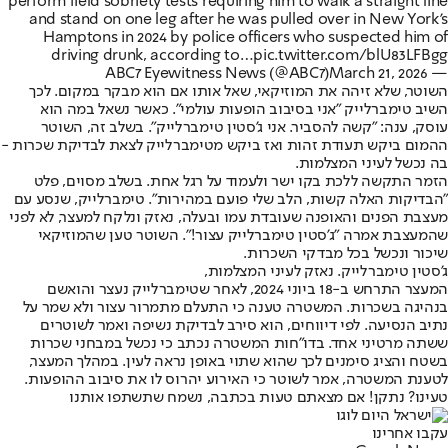
perform field sobriety tests requiring him to walk a straight line
and stand on one leg after he was pulled over in New York's
Hamptons in 2024 by police officers who suspected him of
driving drunk, according to…
pic.twitter.com/blU83LFBgg
March 21, 2026
— ABC7 Eyewitness News (@ABC7)
השוטר, שלא זיהה את המוזיקאי, שאל אותו אם הוא מבקר במקום. לכך
השיב טימברלייק "אני בסיבוב הופעות עולמי". כאשר נשאל במה הוא
עוסק, ענה: "קשה להסביר. אני ג'סטין טימברלייק". בשלב זה, השוטר
ההמום ביקש תעודת זהות ואז ביקש מטימברלייק לצאת לבדיקת שכרות -
בה נכשל לעיני המצלמות.
הזמר התקשה ללכת בקו ישר ולעמוד על רגל אחת. בשלב מסוים, פלט
"הבדיקות האלה קשות, הלב שלי פועם במהירות". טימברלייק, שנסע עם
מעצבת הפנים והאופנה שעובדת עמו ובעלה, נאזק ונלקח למעצר, לא לפני
שהמעצבת אמרה "ג'סטין טימברלייק עצור!". השוטר טען שהמוזיקאי
שיכור ונכשל בכל מבדקי השכרות.
ג'סטין טימברלייק. נאזק לעיני המצלמות,
המעצר התרחש ב-18 ביוני 2024, לאחר שטימברלייק נעצר והואשם
בנהיגה בשכרות. המשטרה טענה כי התעלם מתמרור עצור ולא שמר על
נתיב הנסיעה. לפי דיווחים, הוא סירב לבדיקת נשיפה ואמר לשוטרים
ששתה מרטיני אחד. בדו"חות המשטרה נכתב כי נכשל במבחני שכרות
בשטח והציג סימנים לכך שהוא שתוי באופן נראה לעין. במהלך המעצר,
לטענת המשטרה, אמר לשוטר כי האירוע יהרוס לו את סיבוב ההופעות.
טעינו? נתקן! אם מצאתם טעות בכתבה, נשמח שתשתפו אותנו
עקבו אחרינו