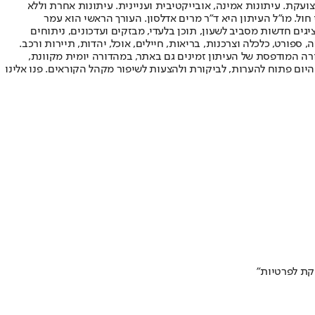
ועקת. עיתונות אמינה, אובייקטיבית ועניינית. עיתונות אחרת וללא
עור החשיפה הגבוה ביותר בימי חול. מו"ל העיתון היא ד"ר מרים אדלסון. העורך הראשי הוא עמר
 והעורך המייסד הוא עמוס רגב. אתרי האינטרנט של "ישראל היום" בעברית ובאנגלית, כמו כן היישומונים (אפליקציות) לאנדרואיד ול-iOS, מציגים חדשות מסביב לשעון, תוכן בלעדי, מבזקים ועדכונים, ניתוחים
, ספורט, כלכלה וצרכנות, בריאות, חיילים, אוכל, יהדות, תיירות ורכב.
דורה המודפסת של העיתון זמינים גם באתר, במהדורה יומית מקוונת,
היום פתוח להערות, לביקורת ולהצעות לשיפור מקהל הקוראים. פנו אלינו
קת לפרטיות"