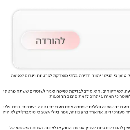
עוד ממצלמות הגוף של המשטרה ממעצרו ב-18 ביוני 2024 במדינת ניו יורק. טימברלייק טוען כי הגילוי יהווה חדירה בלתי מוצדקת לפרטיות ויגרום לפגיעה
נתיב הנסיעה. לפי דיווחים, הוא סירב לבדיקת נשיפה ואמר לשוטרים ששתה מרטיני
וטר כי האירוע יהרוס לו את סיבוב ההופעות.
ה בעבירת נהיגה בעת כשירות לקויה, עבירת תעבורה שאינה פלילית שפטרה אותו מעבירת נהיגה בשכרות. נגזרו עליו
שירות לתועלת הציבור, קנס, והשעיית רישיון נהיגה ל-90 יום. לפי דיווחים, הוא שילם קנס של 500 דולר והשלים 25 שעות של שירות לתועלת הציבור. אחד מעורכי דינו, אדוארד ברק ג'וניור, אמר ביולי 2024 כי טימברלייק לא היה
ין להם רלוונטיות לעניין אכיפת החוק או לציבור. הצוות המשפטי של