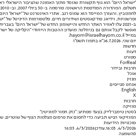
"ישראל היום" הוא גוף תקשורת שנוסד מתוך האמונה שהציבור הישראלי ראוי 
ת
ופרשנויות, וידיאו, פודקאסטים ושידורים חיים. פלטפורמות הדיגיטל של "ישרא
ב-2021 עלו לאוויר האתר החדש והיישומון החדש של "ישראל היום" בע
ואפשר לקבל אותם גם בניוזלטר. מועדון ההטבות הייחודי "הקליקה של ישרא
במייל hayom@israelhayom.co.il.
יום שני, 6.7.2026
כ"א בתמוז תשפ"ו
חדשות
דעות
ספורט
ForReal
תרבות ובידור
אוכל
מגזין
אנחנו מגייסים
English
X
תרבות
מוזיקה
ג'סטין טימברלייק בצעד מפתיע: "נזק חמור למוניטין"
המוזיקאי הגיש תביעה כדי לחסום את פרסום מצלמות הגוף של שוטרים, שע
סוכנויות הידיעות
4/3/2026, 16:03
,עודכן
4/3/2026, 16:03
0
השמעה