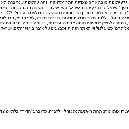
לעיתונות טובה יותר, מאוזנת יותר ומדויקת יותר. עיתונות שמדברת ולא צ
שלום. המהדורה המודפסת הראשונה פורסמה ב-30 ביולי 2007, וב-2010 הפך "ישראל היום" לעיתון הישראלי בעל שי
לחמנוביץ,
ל היום" כוללות ערוצי חדשות ודעות, תרבות ובידור, לייף סטייל, טכנולוגיה
ברית, במטרה לספק לגולשים חוויה מהירה, עדכנית, בטוחה ונוחה. תכני המה
ל היום" מציע לגולשי האתר הנחות ומבצעים על מוצרים ושירותים. ישראל 
צרו אותו נוהג תחת השפעת אלכוהל • לדבריו, מדובר ב"חדירה בלתי מוצד