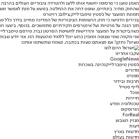
שהחוק מתיר. בינתיים, שופט דחה את ההחלטה בנושא על מנת לאפשר משא ומ
תמונת המעצר של ג'סטין טימברלייק,צילום: רויטרס
בכירים הדגישו כי חוק הרשומות הציבוריות של המדינה מחייב בדרך כלל פ
תוך הגנה על פרטיות ועל אינטרסים חקירתיים מתמשכים. בנוסף, ביצעו ה
כשהביקורת על המעצר והדרישות לחשיפת הסרטון גברו, פירסם טימברלייק 
אני מקווה שמי שצופה ומאזין כרגע יוכל ללמוד מהטעות הזו. אני יודע שבווד
טעינו? נתקן! אם מצאתם טעות בכתבה, נשמח שתשתפו אותנו
עקבו אחרינו
G
o
o
g
l
e
News
ג'סטין טימברלייק
נהיגה בשכרות
מדורים
ספורט
תרבות ובידור
לייף סטייל
אוכל
תיירות
טכנולוגיה ומדע
הורוסקופ
ForReal
מגזין השבוע
דעות
חדשות בארץ
חדשות בעולם