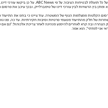
האמן טוען כי פרסומו יחשוף אותו ללעג ולהטרדה ציבוריים
תן בין הרשויות לבין עורכי דינו של טימברלייק, ובכך עיכב את פרסום ה
רסום הקלטות ממצלמות הגוף של המשטרה. עוד ציינו כי בחנו את התיעוד 
שחרות של חלק מהתיעוד מטעמי פרטיות וסיבות חקירתיות. עד כה, פנו ג
הצהרה ובה קרא לאחרים להימנע מנהיגה לאחר צריכת אלכוהול: "גם אם ש
אי אני למדתי", הוא אמר.