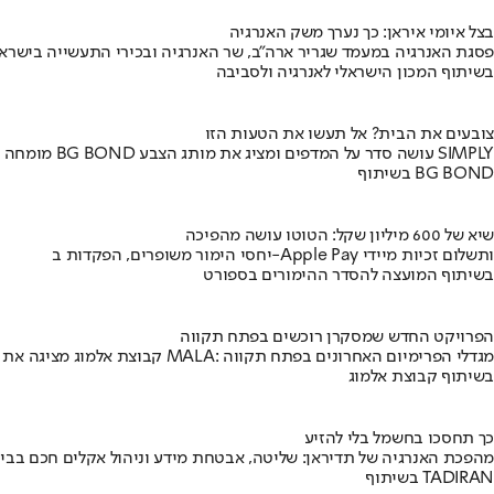
בצל איומי איראן: כך נערך משק האנרגיה
פסגת האנרגיה במעמד שגריר ארה"ב, שר האנרגיה ובכירי התעשייה בישראל
בשיתוף המכון הישראלי לאנרגיה ולסביבה
צובעים את הבית? אל תעשו את הטעות הזו
מומחה BG BOND עושה סדר על המדפים ומציג את מותג הצבע SIMPLY
בשיתוף BG BOND
שיא של 600 מיליון שקל: הטוטו עושה מהפיכה
יחסי הימור משופרים, הפקדות ב-Apple Pay ותשלום זכיות מיידי
בשיתוף המועצה להסדר ההימורים בספורט
הפרויקט החדש שמסקרן רוכשים בפתח תקווה
קבוצת אלמוג מציגה את פרויקט MALA: מגדלי הפרימיום האחרונים בפתח תקווה
בשיתוף קבוצת אלמוג
כך תחסכו בחשמל בלי להזיע
מהפכת האנרגיה של תדיראן: שליטה, אבטחת מידע וניהול אקלים חכם בבי
בשיתוף TADIRAN