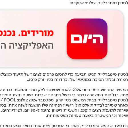
ג'סטין טימברלייק. צילום: אי.אף.פי
חמורה ובלתי הפיכה במוניטין שלו, כך דווח בניו יורק פוסט.
המעצר התרחש ב-18 ביוני 2024, לאחר שטימברלי
אחד. בדו"חות המשטרה נכתב כי נכשל במבחני שכרות בשטח והציג סימנים 
ג'סטין טימברלייק בבית המשפט בניו יורק, ספטמבר 2024,צילום: EPA/T E MCMORROW / POOL
שיכור וכי המשטרה ביצעה טעויות משמעותיות.
בתביעה שהגיש טימברלייק נאמר כי הסרטון מציג אותו במצב פגיע במיוחד ו