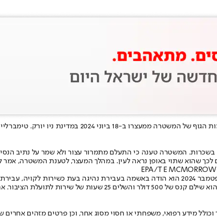
ג'סטין טימברלייק הגיש תביעה כדי לחסום פרסום לציבור של תי
יק נעצר והואשם בנהיגה בשכרות. המשטרה טענה כי התעלם מתמרור עצור ולא שמר על 
לכך שהוא שתוי באופן נראה לעין. במהלך המעצר, לטענת המשטרה, אמר לש
מאחר שסירב לבדיקת אלכוהול, רישיון הנהיגה שלו הושעה לשנה אחת. בספטמבר 2024 הוא הודה באשמ
כולל מידע רפואי, משפחתי או חסוי מסוג אחר, וכן פרטים מזהים אחרים שא