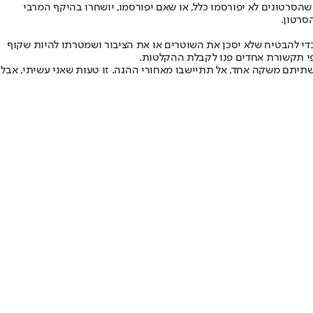
 העולים בהרבה על כל תועלת לבטיחות הציבור, על פי ABC News. על כן ביקשו עורכי דינו, שהסרטונים לא יפורסמו כלל, או שאם יפורסמו, יושחרו בהיקף המרבי
סרטון.
כדי להבטיח שלא יסכן את השוטרים או את הציבור ושמטרתו להיות שקוף
ופי תקשורת אחדים פנו לקבלת ההקלטות.
תיתם משקה אחד, אל תתיישבו מאחורי ההגה. זו טעות שאני עשיתי, אבל