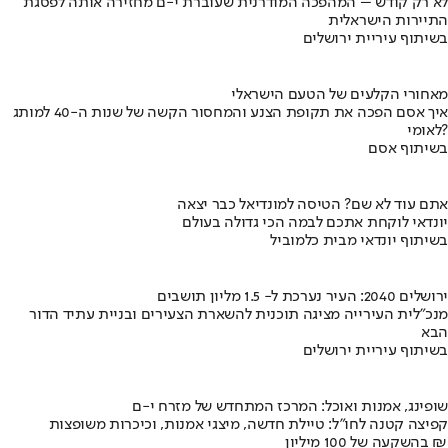
לא רק קודש – המהפכה המודרנית שעוברת י-ם מחזירה אותה לפסגת
התיירות הישראלית
בשיתוף עיריית ירושלים
מאחורי הקלעים של הטעם הישראלי
איך אסם הפכה את תקופת הצנע והמחסור הקשה של שנות ה-40 למותג
לאומי?
בשיתוף אסם
אתם עוד לא שם? הטיסה למונדיאל כבר יצאה
יונדאי לוקחת אתכם לבמה הכי גדולה בעולם
בשיתוף יונדאי מבית כלמוביל
ירושלים 2040: העיר נערכת ל- 1.5 מליון תושבים
מנכ"לית העירייה מציגה תוכנית להשארת הצעירים ובניית עתיד הדור
הבא
בשיתוף עיריית ירושלים
שופינג, אמנות ואוכל: המרכז המתחדש של מזרח י-ם
קפיצה קטנה לחו"ל: טיילת חדשה, מיצגי אמנות, וכיכרות משופצות
בהשקעה של 100 מיליון ₪