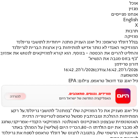
אוכל
מגזין
אנחנו מגייסים
English
X
תרבות
מוזיקה
בגלל דונלד טראמפ: ניל יאנג העניק מתנה ייחודית לתושבי גרינלנד
המוזיקאי האגדי לא נותר אדיש למתיחות בין ארצות הברית לגרינלנד
והחליט להרים את הכפפה • בנוסף, הוא קורא למוזיקאים לנטוש את אמזון:
"ג'ף בזוס מגבה את הנשיא"
דורון פרידמן
27/1/2026, 16:42
,עודכן
27/1/2026, 16:42
0
השמעה
ניל יאנג נגד דונאל טראמפ. צילום: EPA
ניל יאנג מעניק את כל המוזיקה שלו "במתנה" לתושבי גרינלנד,
על רקע
המתיחות ההולכת וגוברת
בין ממשל טראמפ לטריטוריה הדנית
האוטונומית שבצפון האוקיינוס האטלנטי. המוזיקאי הקנדי-אמריקני,
שחגג
לא מכבר את יום הולדתו ה-80,
הכריז היום (שלישי) על המהלך באתר
האינטרנט הרשמי שלו, בתגובה לרצונו של דונלד טראמפ לספח את גרינלנד