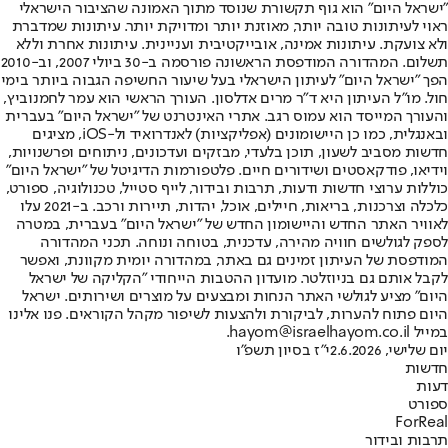
"ישראל היום" הוא גוף תקשורת שנוסד מתוך האמונה שהציבור הישראלי
ראוי לעיתונות טובה יותר, מאוזנת יותר ומדויקת יותר. עיתונות שמדברת
ולא צועקת. עיתונות אמינה, אובייקטיבית ועניינית. עיתונות אחרת וללא
תשלום. המהדורה המודפסת הראשונה פורסמה ב-30 ביולי 2007, וב-2010
הפך "ישראל היום" לעיתון הישראלי בעל שיעור החשיפה הגבוה ביותר בימי
חול. מו"ל העיתון היא ד"ר מרים אדלסון. העורך הראשי הוא עמר לחמנוביץ,
והעורך המייסד הוא עמוס רגב. אתרי האינטרנט של "ישראל היום" בעברית
ובאנגלית, כמו כן היישומונים (אפליקציות) לאנדרואיד ול-iOS, מציגים
חדשות מסביב לשעון, תוכן בלעדי, מבזקים ועדכונים, ניתוחים ופרשנויות,
וידיאו, פודקאסטים ושידורים חיים. פלטפורמות הדיגיטל של "ישראל היום"
כוללות ערוצי חדשות ודעות, תרבות ובידור, לייף סטייל, טכנולוגיה, ספורט,
כלכלה וצרכנות, בריאות, חיילים, אוכל, יהדות, תיירות ורכב. ב-2021 עלו
לאוויר האתר החדש והיישומון החדש של "ישראל היום" בעברית, במטרה
לספק לגולשים חוויה מהירה, עדכנית, בטוחה ונוחה. תכני המהדורה
המודפסת של העיתון זמינים גם באתר, במהדורה יומית מקוונת, ואפשר
לקבל אותם גם בניוזלטר. מועדון ההטבות הייחודי "הקליקה של ישראל
היום" מציע לגולשי האתר הנחות ומבצעים על מוצרים ושירותים. ישראל
היום פתוח להערות, לביקורת ולהצעות לשיפור מקהל הקוראים. פנו אלינו
במייל hayom@israelhayom.co.il.
יום שלישי, 2.6.2026
י"ז בסיון תשפ"ו
חדשות
דעות
ספורט
ForReal
תרבות ובידור