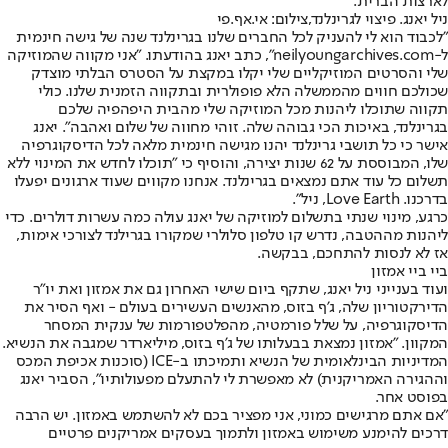
לארצות הברית.
ניל יאנג. פיצוי לגרינלנד,צילום: אי.אף.פי
"לכבוד הוא לי להעניק לכל החברים שלנו בגרינלנד שנה של גישה חינמית
ל-neilyoungarchives.com", כתב יאנג בהודעתו. "אני מקווה שהמוזיקה
שלי והסרטים המוזיקליים שלי יקלו במקצת על הסטרס הבלתי מוצדק
שכולכם חווים מהממשלה הלא פופולרית ובתקווה הזמנית שלנו. כולי
תקווה שתוכלו ליהנות מכל המוזיקה שלי מהבית היפהפיה שלכם
בגרינלנד, באיכות הכי גבוהה שלה. זוהי מחווה של שלום ואהבה". יאנג
אישר כי כל תושבי גרינלנד יהנו מגישה חינמית מלאה לכל הדיסקוגרפיה
שלו, המבוססת על 62 שנות יצירה, והוסיף כי "תוכלו לחדש את המינוי ללא
תשלום כל עוד אתם נמצאים בגרינלנד. אנחנו מקווים שעוד ארגונים יפעלו
בדרכנו. Love Earth, ניל".
כרגע, מינוי שנתי בתשלום למוזיקה של יאנג עולה כמה עשרות דולרים. כדי
ליהנות מההטבה, נדרש קו טלפון סלולרי שמקורו בגרילנד לצורכי אימות,
אז לא לנסות להתחכם, בבקשה.
ביי ביי אמזון
ועוד בענייני ניל יאנג, שתקף ביום שישי האחרון גם את אמזון ואת יו"ר
הדירקטוריון שלה, ג'ף בזוס, מהאנשים העשירים בעולם - ואף הסיר את
הדיסקוגרפיה, על שלל פורמטיה, מהפלטפורמות של ענקית המסחר
המקוון. "אמזון נמצאת בבעלותו של ג'ף בזוס, מיליארדר שמגבה את הנשיא.
המדיניות הבינלאומית של הנשיא ותמיכתו ב-ICE (סוכנות אכיפת המכס
וההגירה האמריקנית) לא מאפשרת לי להתעלם מפעולותיו", הסביר יאנג
בפוסט אחר.
"אם אתם מרגישים כמוני, אני מפציר בכם לא להשתמש באמזון. יש הרבה
דרכים להימנע משימוש באמזון ולתמוך בעסקים אמריקנים פרטיים