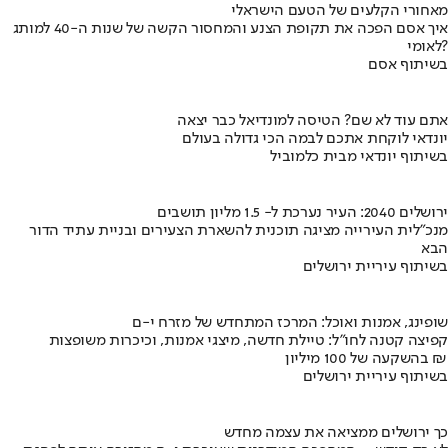
מאחורי הקלעים של הטעם הישראלי
איך אסם הפכה את תקופת הצנע והמחסור הקשה של שנות ה-40 למותג
לאומי?
בשיתוף אסם
אתם עוד לא שם? הטיסה למונדיאל כבר יצאה
יונדאי לוקחת אתכם לבמה הכי גדולה בעולם
בשיתוף יונדאי מבית כלמוביל
ירושלים 2040: העיר נערכת ל- 1.5 מליון תושבים
מנכ"לית העירייה מציגה תוכנית להשארת הצעירים ובניית עתיד הדור
הבא
בשיתוף עיריית ירושלים
שופינג, אמנות ואוכל: המרכז המתחדש של מזרח י-ם
קפיצה קטנה לחו"ל: טיילת חדשה, מיצגי אמנות, וכיכרות משופצות
בהשקעה של 100 מיליון ₪
בשיתוף עיריית ירושלים
כך ירושלים ממציאה את עצמה מחדש