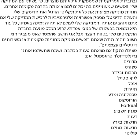
ובחברות אמריקניות שמספקות את אותם מוצרים. כך עשיתי עם המוזיקה
שלי, ואנשים שמעוניינים בה יכולים למצוא אותה בהרבה מקומות אחרים.
חנויות מוזיקה מציעות את כל את תקליטי הויניל ואת הדיסקים שלי,
והעולם הדיגיטלי מספק אפשרויות אלטרנטיביות לרכישת המוזיקה שלי אם
אתם אוהבים אותה. המוזיקה שלי לעולם לא תהיה זמינה באמזון, כל עוד
היא נמצאת בבעלותו של בזוס. עמדתי, לרוע המזל, פוגעת בחברת
התקליטים שלי בטווח הקצר, אבל אני חושב שהמסר שאני מעביר הוא
חשוב ונהיר. תודה שאתם רוכשים מוזיקה מחנויות מקומיות או משירותים
דיגיטליים עצמאיים".
טעינו? נתקן! אם מצאתם טעות בכתבה, נשמח שתשתפו אותנו
גרינלנד
דונלד טראמפ
ניל יאנג
מדורים
ספורט
תרבות ובידור
לייף סטייל
אוכל
תיירות
טכנולוגיה ומדע
הורוסקופ
ForReal
מגזין השבוע
דעות
חדשות בארץ
חדשות בעולם
פוליטי