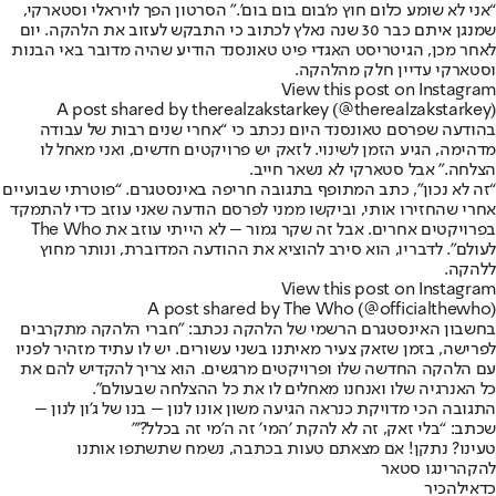
“אני לא שומע כלום חוץ מ’בום בום בום’.” הסרטון הפך לויראלי וסטארקי,
שמנגן איתם כבר 30 שנה נאלץ לכתוב כי התבקש לעזוב את הלהקה. יום
לאחר מכן, הגיטריסט האגדי פיט טאונסנד הודיע שהיה מדובר באי הבנות
וסטארקי עדיין חלק מהלהקה.
View this post on Instagram
A post shared by therealzakstarkey (@therealzakstarkey)
בהודעה שפרסם טאונסנד היום נכתב כי “אחרי שנים רבות של עבודה
מדהימה, הגיע הזמן לשינוי. לזאק יש פרויקטים חדשים, ואני מאחל לו
הצלחה.” אבל סטארקי לא נשאר חייב.
“זה לא נכון”, כתב המתופף בתגובה חריפה באינסטגרם. “פוטרתי שבועיים
אחרי שהחזירו אותי, וביקשו ממני לפרסם הודעה שאני עוזב כדי להתמקד
בפרויקטים אחרים. אבל זה שקר גמור – לא הייתי עוזב את The Who
לעולם”. לדבריו, הוא סירב להוציא את ההודעה המדוברת, ונותר מחוץ
ללהקה.
View this post on Instagram
A post shared by The Who (@officialthewho)
בחשבון האינסטגרם הרשמי של הלהקה נכתב: "חברי הלהקה מתקרבים
לפרישה, בזמן שזאק צעיר מאיתנו בשני עשורים. יש לו עתיד מזהיר לפניו
עם הלהקה החדשה שלו ופרויקטים מרגשים. הוא צריך להקדיש להם את
כל האנרגיה שלו ואנחנו מאחלים לו את כל ההצלחה שבעולם".
התגובה הכי מדויקת כנראה הגיעה משון אונו לנון – בנו של ג’ון לנון –
שכתב: “בלי זאק, זה לא להקת ׳המי׳ זה ה’מי זה בכלל?’”
טעינו? נתקן! אם מצאתם טעות בכתבה, נשמח שתשתפו אותנו
להקה
רינגו סטאר
כדאי
להכיר