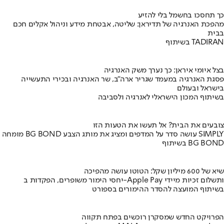
כך תחסכו בחשמל בלי להזיע
מהפכת האנרגיה של תדיראן: שליטה, אבטחת מידע וניהול אקלים חכם
בבית
בשיתוף TADIRAN
בצל איומי איראן: כך נערך משק האנרגיה
פסגת האנרגיה במעמד שגריר ארה"ב, שר האנרגיה ובכירי התעשייה
בישראל ובעולם
בשיתוף המכון הישראלי לאנרגיה ולסביבה
צובעים את הבית? אל תעשו את הטעות הזו
מומחה BG BOND עושה סדר על המדפים ומציג את מותג הצבע SIMPLY
בשיתוף BG BOND
שיא של 600 מיליון שקל: הטוטו עושה מהפיכה
יחסי הימור משופרים, הפקדות ב-Apple Pay ותשלום זכיות מיידי
בשיתוף המועצה להסדר ההימורים בספורט
הפרויקט החדש שמסקרן רוכשים בפתח תקווה