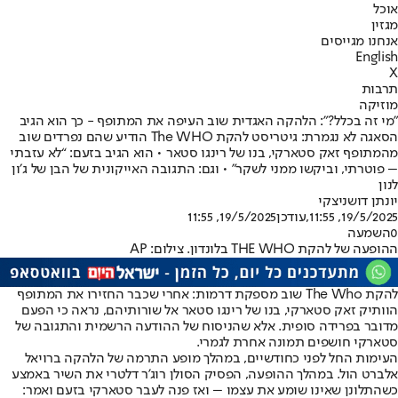
אוכל
מגזין
אנחנו מגייסים
English
X
תרבות
מוזיקה
"מי זה בכלל?": הלהקה האגדית שוב העיפה את המתופף - כך הוא הגיב
הסאגה לא נגמרת: גיטריסט להקת The WHO הודיע שהם נפרדים שוב
מהמתופף זאק סטארקי, בנו של רינגו סטאר • הוא הגיב בזעם: “לא עזבתי
– פוטרתי, וביקשו ממני לשקר" • וגם: התגובה האייקונית של הבן של ג׳ון
לנון
יונתן דושניצקי
19/5/2025, 11:55
,עודכן
19/5/2025, 11:55
0
השמעה
ההופעה של להקת THE WHO בלונדון. צילום: AP
להקת The Who שוב מספקת דרמות: אחרי שכבר החזירו את המתופף
הוותיק זאק סטארקי, בנו של רינגו סטאר אל שורותיהם, נראה כי הפעם
מדובר בפרידה סופית. אלא שהניסוח של ההודעה הרשמית והתגובה של
סטארקי חושפים תמונה אחרת לגמרי.
העימות החל לפני כחודשיים, במהלך מופע התרמה של הלהקה ברויאל
אלברט הול. במהלך ההופעה, הפסיק הסולן רוג’ר דלטרי את השיר באמצע
כשהתלונן שאינו שומע את עצמו – ואז פנה לעבר סטארקי בזעם ואמר: