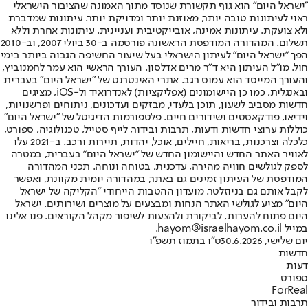
"ישראל היום" הוא גוף תקשורת שנוסד מתוך האמונה שהציבור הישראלי
ראוי לעיתונות טובה יותר, מאוזנת יותר ומדויקת יותר. עיתונות שמדברת
ולא צועקת. עיתונות אמינה, אובייקטיבית ועניינית. עיתונות אחרת וללא
תשלום. המהדורה המודפסת הראשונה פורסמה ב-30 ביולי 2007, וב-2010
הפך "ישראל היום" לעיתון הישראלי בעל שיעור החשיפה הגבוה ביותר בימי
חול. מו"ל העיתון היא ד"ר מרים אדלסון. העורך הראשי הוא עמר לחמנוביץ,
והעורך המייסד הוא עמוס רגב. אתרי האינטרנט של "ישראל היום" בעברית
ובאנגלית, כמו כן היישומונים (אפליקציות) לאנדרואיד ול-iOS, מציגים
חדשות מסביב לשעון, תוכן בלעדי, מבזקים ועדכונים, ניתוחים ופרשנויות,
וידיאו, פודקאסטים ושידורים חיים. פלטפורמות הדיגיטל של "ישראל היום"
כוללות ערוצי חדשות ודעות, תרבות ובידור, לייף סטייל, טכנולוגיה, ספורט,
כלכלה וצרכנות, בריאות, חיילים, אוכל, יהדות, תיירות ורכב. ב-2021 עלו
לאוויר האתר החדש והיישומון החדש של "ישראל היום" בעברית, במטרה
לספק לגולשים חוויה מהירה, עדכנית, בטוחה ונוחה. תכני המהדורה
המודפסת של העיתון זמינים גם באתר, במהדורה יומית מקוונת, ואפשר
לקבל אותם גם בניוזלטר. מועדון ההטבות הייחודי "הקליקה של ישראל
היום" מציע לגולשי האתר הנחות ומבצעים על מוצרים ושירותים. ישראל
היום פתוח להערות, לביקורת ולהצעות לשיפור מקהל הקוראים. פנו אלינו
במייל hayom@israelhayom.co.il.
יום שלישי, 30.6.2026
ט"ו בתמוז תשפ"ו
חדשות
דעות
ספורט
ForReal
תרבות ובידור