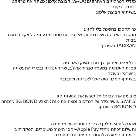
קבוצת אלמוג מציגה את פרויקט MALA: מגדלי הפרימיום האחרונים
בפתח תקווה
בשיתוף קבוצת אלמוג
כך תחסכו בחשמל בלי להזיע
מהפכת האנרגיה של תדיראן: שליטה, אבטחת מידע וניהול אקלים חכם
בבית
בשיתוף TADIRAN
בצל איומי איראן: כך נערך משק האנרגיה
פסגת האנרגיה במעמד שגריר ארה"ב, שר האנרגיה ובכירי התעשייה
בישראל ובעולם
בשיתוף המכון הישראלי לאנרגיה ולסביבה
צובעים את הבית? אל תעשו את הטעות הזו
מומחה BG BOND עושה סדר על המדפים ומציג את מותג הצבע SIMPLY
בשיתוף BG BOND
שיא של 600 מיליון שקל: הטוטו עושה מהפיכה
יחסי הימור משופרים, הפקדות ב-Apple Pay ותשלום זכיות מיידי
בשיתוף המועצה להסדר ההימורים בספורט