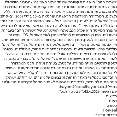
"ישראל היום" הוא גוף תקשורת שנוסד מתוך האמונה שהציבור הישראלי
ראוי לעיתונות טובה יותר, מאוזנת יותר ומדויקת יותר. עיתונות שמדברת
ולא צועקת. עיתונות אמינה, אובייקטיבית ועניינית. עיתונות אחרת וללא
תשלום. המהדורה המודפסת הראשונה פורסמה ב-30 ביולי 2007, וב-2010
הפך "ישראל היום" לעיתון הישראלי בעל שיעור החשיפה הגבוה ביותר בימי
חול. מו"ל העיתון היא ד"ר מרים אדלסון. העורך הראשי הוא עמר לחמנוביץ,
והעורך המייסד הוא עמוס רגב. אתרי האינטרנט של "ישראל היום" בעברית
ובאנגלית, כמו כן היישומונים (אפליקציות) לאנדרואיד ול-iOS, מציגים
חדשות מסביב לשעון, תוכן בלעדי, מבזקים ועדכונים, ניתוחים ופרשנויות,
וידיאו, פודקאסטים ושידורים חיים. פלטפורמות הדיגיטל של "ישראל היום"
כוללות ערוצי חדשות ודעות, תרבות ובידור, לייף סטייל, טכנולוגיה, ספורט,
כלכלה וצרכנות, בריאות, חיילים, אוכל, יהדות, תיירות ורכב. ב-2021 עלו
לאוויר האתר החדש והיישומון החדש של "ישראל היום" בעברית, במטרה
לספק לגולשים חוויה מהירה, עדכנית, בטוחה ונוחה. תכני המהדורה
המודפסת של העיתון זמינים גם באתר, במהדורה יומית מקוונת, ואפשר
לקבל אותם גם בניוזלטר. מועדון ההטבות הייחודי "הקליקה של ישראל
היום" מציע לגולשי האתר הנחות ומבצעים על מוצרים ושירותים. ישראל
היום פתוח להערות, לביקורת ולהצעות לשיפור מקהל הקוראים. פנו אלינו
במייל hayom@israelhayom.co.il.
יום ראשון, 12.4.2026
כ"ה בניסן תשפ"ו
חדשות
דעות
ספורט
ForReal
תרבות ובידור