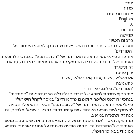
אוכל
מגזין
אנחנו מגייסים
English
X
תרבות
מוזיקה
פרסום ראשון
וואו, קה בוניטה: זו הכוכבת הישראלית שתצטרף למופע האיחוד של
"המורדים"
אור כהן, פיינליסטית העונה האחרונה של "הכוכב הבא", מצטרפת להופעת
האיחוד של כוכבי הטלנובלה המוזיקלית הארגנטינאית • מלבדה, גם אנה
זק תתארח
ערן סויסה
12/3/2024, 10:26
,עודכן
12/3/2024, 10:26
0
השמעה
"המורדים". צילום: יאיר דורי
אור כהן
מצטרפת למופע של כוכבי הטלנובלה הארגנטינאית "המורדים".
בנחמין רוחאס ופליפה קולומבו מ"המורדים" במסר לקהל הישראלי
פיינליסטית העונה האחרונה של "הכוכב הבא" והזמרת המעולה צפויה
להצטרף לשני מופעי האיחוד שיתקיימו בחודש הבא בישראל. מלבדה, גם
אנה זק תתארח במופע.
מההפקה נמסר: "אנחנו שמחים על ההתעניינות הגדולה שיש סביב מופעי
האיחוד של 'המורדים' וכשתהיה הודעה רשמית על אמנים אורחים במופע,
אנו נודיע באופן רשמי".