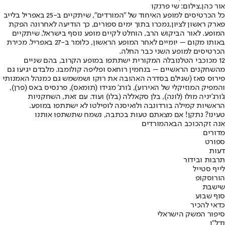
אור כהן,צילום: שי פרנקו
כל הכרטיסים למופע האיחוד של "המורדים", שיתקיים ב-25 באפריל בלייב
פארק ראשון לציון,
נמכרו בתוך ימים ספורים
, כך הודיעה לאחרונה הפקת
המופע. לאור הביקוש הרב, הוחלט לקיים מופע נוסף בישראל, שיתקיים
באותו מקום – יומיים לאחר המופע הראשון, כלומר ב-27 באפריל. מכירת
הכרטיסים למופע השני כבר החלה.
12 מכוכבי הטלנובלה המקורית ישתתפו במופע הקרוב, בהם שניים
מהשחקנים הראשיים – בנחמין רוחאס ופליפה קולומבו. מלבדם יגיעו גם
פירוס סאז (שגילם בסדרה האהובה את רוקו ושמשמש גם כמנהל האמנותי
והמפיק המוזיקלי של האירוע), ג'ורג' מגידו (תומאס), פרנסיס באס (פרן),
ג'ורג'יניה מולו (לונה), בלן סקאללה (בלו) ועוד. עם זאת, השחקניות
הראשיות קמילה בורדונבה ולואיסנה לופילטו לא ישתתפו במופע.
טעינו? נתקן! אם מצאתם טעות בכתבה, נשמח שתשתפו אותנו
אנה זק
הכוכב הבא
המורדים
מדורים
ספורט
דעות
תרבות ובידור
לייף סטייל
הורוסקופ
שישבת
סוף שבוע
כדאי להכיר
סיפור המשק הישראלי
נדל"ן