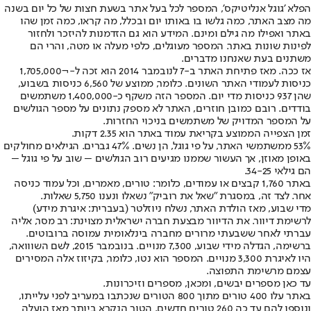
הפלא 'גוגל אנליטיקס', המספר לכל בעל אתר בשעת חצות של כל יום בשנה
מה מצב האתר, כמה גלשו בו באותו יום ובכלל, מה קראו, כמה זמן שהו
באתר ואפילו מה גילם ומינם. המידע הוא גם הזדמנות להיזכר ולחזור
לפינות שונות באתר. המספר מעוגלים, כלפי מעלה או מטה, והרי הם
משתנים בעת שאנחנו מדברים.
אז ככה. מאז פתיחת האתר ב-7 לנובמבר 2014 הוא זכה ל-¬1,705,000
כניסות לעמודי האתר השונים. כלומר, ממוצע של 6,560 כניסות בשבוע,
שהן 937 כניסות מדי יום. המספר הזה משקף כ-1,400,000 משתמשים
בודדים. רובם כמובן חוזרים, האתר לא מספק נתונים על מספר הגולשים
על המספר המדויק של משתמשים בניכוי החזרות.
זמן הצפייה הממוצע בקריאת עמוד באתר הוא 2.35 דקות.
53% ממשתמשי האתר, על פי גוגל, הן נשים. 47% גברים. הגילאים מחולקים
באופן מאוזן, אך העשור שממנו מגיעים רוב הגולשים – שוב על פי גוגל –
הם גילאי 34-25.
באתר 1,760 קבצים או עמודים, כלומר: טורים, מאמרים, וכל עמוד כניסה
אחר. לצד זה, במסגרת "שאל את רוביק" נשאלו ונענו 5,750 שאלות.
מדי שבוע, מאז הולדת האתר, נשלח ניוזלטר (בעברית: איגרת מידע)
לרשימת דיוור. את הדיוור מבצעת חברה ישראלית מצוינת: רב מסר, אליה
עברתי לאחר ששבעתי מרורים מחברה בינלאומית עמוסה ברובוטים.
ברשימה, הגדלה מידי שבוע, 7,300 מנויים. בנובמבר 2015, לשם השווואה,
היו לאיגרת 3,300 מנויים. המספר הוא נטו, כלומר, בקיזוז אלה המסירים
עצמם מרשימת התפוצה.
עד כאן מספרים יבשים, ומכאן, מספרים וזיכרונות.
באתר עלו 400 טורים מתוך 800 הטורים שנכתבו במעריב לפני עלייתו,
ונוספו להם עד כה 260 טורים חדשים. הטור הנקרא ביותר מאז הועלה