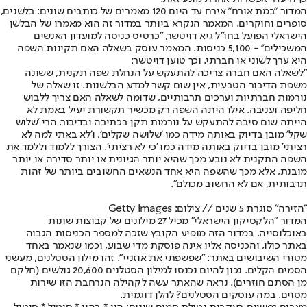
המדור "במת אורח" אירח עד היום 120 מאמרים של כותבים שונים: בלשנים,
סופרים וחוקרים. המאמר הנקרא ביותר במדור זה הוא מאמרו של הבלשן
הישראלי הפועל בחו"ל גיא דויטשר, "כרטיס כניסה למועדון האנשים
המשכילים'' - 5,100 כניסות. המאמר עוסק בשאלה האם תקינות השפה
היא ערך לשוני או חברתי. וכך טוען דויטשר:
"לשאלה האם חברה צריכה להתעקש על הנחלת שפה תקנית, ששונה
משפת הדיבור הטבעית, אין שום קשר למדע הבלשנות. זו שאלה של
נורמות חברתיות וערכים תרבותיים, שדומה לשאלה האם צריך ללבוש
חליפה ועניבה. אילו היתה השפה רק מכשיר תקשורת יעיל באמת לא
הייתה שום סיבה להתעקש על נורמות תקן בכתיבה ובדיבור. הרי 'שלוש
שקל' מובן בדיוק באותה מידה כמו 'שלושה שקלים', ו'לא באתי למה לא
רציתי' מובן בדיוק באותה מידה כמו 'כי לא רציתי'. הצורך ללמוד וללמד את
השפה התקנית לא נובע מכך שהיא יותר הגיונית או יותר סדירה או יותר
מובנת, אלא מכך שהשפה היא אחד הנשאים החשובים ביותר של זהות
תרבותית, אם לא החשוב מכולם".
"הזירה" סוגרת 5 שנים // צילום: Getty Images
המדור "הלקסיקון הישראלי" מכיל 27 מילונים של קבוצות שונות
באוכלוסייה. במדור הזה מופיע הקובץ שזכה למספר הכניסות הגבוה
באתר כולו, והכניסה אליו אינה פוסקת מדי שבוע, וכמו שנאמר באחד
מטורי השיבושים באתר: "שפשפתי את אוזניי". זהו מילון הסטלנים, מעשני
הסמים הקלים. נכון להיום נכנסו למילון הסטלנים 20,600 גולשים (חלקם
מן הסתם חוזרים). נראה שהאתר עשה לקהילה הנרחבת הזו שירות
מסוים. במה עוסקים הסטלנים? להלן דוגמית.