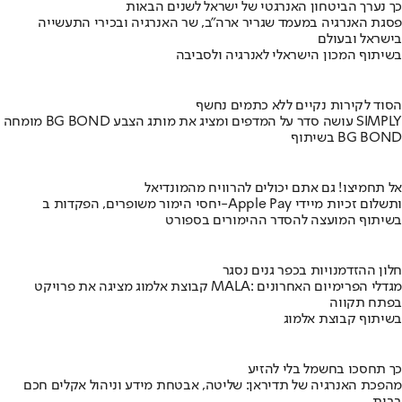
כך נערך הביטחון האנרגטי של ישראל לשנים הבאות
פסגת האנרגיה במעמד שגריר ארה"ב, שר האנרגיה ובכירי התעשייה
בישראל ובעולם
בשיתוף המכון הישראלי לאנרגיה ולסביבה
הסוד לקירות נקיים ללא כתמים נחשף
מומחה BG BOND עושה סדר על המדפים ומציג את מותג הצבע SIMPLY
בשיתוף BG BOND
אל תחמיצו! גם אתם יכולים להרוויח מהמונדיאל
יחסי הימור משופרים, הפקדות ב-Apple Pay ותשלום זכיות מיידי
בשיתוף המועצה להסדר ההימורים בספורט
חלון ההזדמנויות בכפר גנים נסגר
קבוצת אלמוג מציגה את פרויקט MALA: מגדלי הפרימיום האחרונים
בפתח תקווה
בשיתוף קבוצת אלמוג
כך תחסכו בחשמל בלי להזיע
מהפכת האנרגיה של תדיראן: שליטה, אבטחת מידע וניהול אקלים חכם