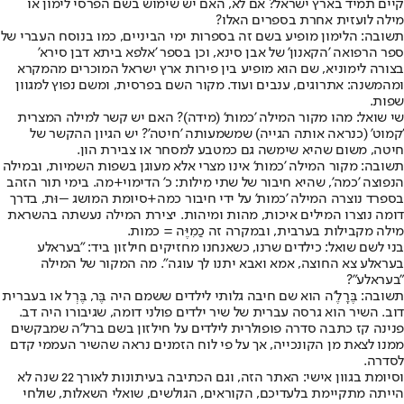
קיים תמיד בארץ ישראל? אם לא, האם יש שימוש בשם הפרסי לימון או
מילה לועזית אחרת בספרים האלו?
תשובה: הלימון מופיע בשם זה בספרות ימי הביניים, כמו בנוסח העברי של
ספר הרפואה 'הקאנון' של אבן סינא, וכן בספר 'אלפא ביתא דבן סירא'
בצורה לימוניא, שם הוא מופיע בין פירות ארץ ישראל המוכרים מהמקרא
ומהמשנה: אתרוגים, ענבים ועוד. מקור השם בפרסית, ומשם נפוץ למגוון
שפות.
שי שואל: מהו מקור המילה 'כמות' (מידה)? האם יש קשר למילה המצרית
'קמוט' (כנראה אותה הגייה) שמשמעותה 'חיטה'? יש הגיון ההקשר של
חיטה, משום שהיא שימשה גם כמטבע למסחר או צבירת הון.
תשובה: מקור המילה 'כמות' אינו מצרי אלא מעוגן בשפות השמיות, ובמילה
הנפוצה 'כמה', שהיא חיבור של שתי מילות: כ' הדימוי+מה. בימי תור הזהב
בספרד נוצרה המילה 'כמות' על ידי חיבור כמה+סיומת המושג –וּת, בדרך
דומה נוצרו המילים איכות, מהות ומיהות. יצירת המילה נעשתה בהשראת
מילה מקבילות בערבית, ובמקרה זה כַמִיֶּה = כמות.
בני לשם שואל: כילדים שרנו, כשאנחנו מחזיקים חילזון ביד: "בעראלע
בעראלע צא החוצה, אמא ואבא יתנו לך עוגה". מה המקור של המילה
"בעראלע"?
תשובה: בֶּרָלֶ'ה הוא שם חיבה גלותי לילדים ששמם היה בֶּר, בֶּרְל או בעברית
דוב. השיר הוא גרסה עברית של שיר ילדים פולני דומה, שגיבורו היה דב.
פנינה קז כתבה סדרה פופולרית לילדים על חילזון בשם ברל'ה שמבקשים
ממנו לצאת מן הקונכייה, אך על פי לוח הזמנים נראה שהשיר העממי קדם
לסדרה.
וסיומת בגוון אישי: האתר הזה, וגם הכתיבה בעיתונות לאורך 22 שנה לא
הייתה מתקיימת בלעדיכם, הקוראים, הגולשים, שואלי השאלות, שולחי