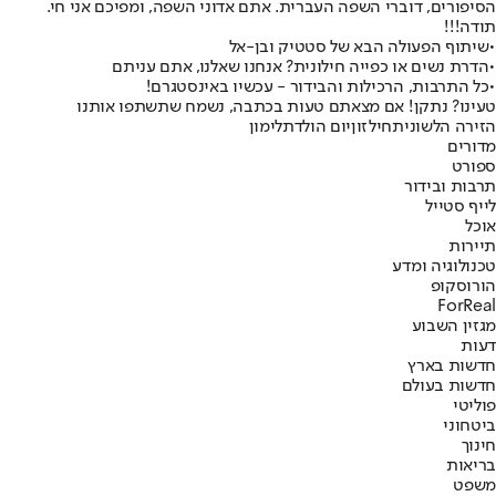
הסיפורים, דוברי השפה העברית. אתם אדוני השפה, ומפיכם אני חי.
תודה!!!
•
שיתוף הפעולה הבא של סטטיק ובן-אל
•
הדרת נשים או כפייה חילונית? אנחנו שאלנו, אתם עניתם
•
כל התרבות, הרכילות והבידור - עכשיו באינסטגרם!
טעינו? נתקן! אם מצאתם טעות בכתבה, נשמח שתשתפו אותנו
הזירה הלשונית
חילזון
יום הולדת
לימון
מדורים
ספורט
תרבות ובידור
לייף סטייל
אוכל
תיירות
טכנולוגיה ומדע
הורוסקופ
ForReal
מגזין השבוע
דעות
חדשות בארץ
חדשות בעולם
פוליטי
ביטחוני
חינוך
בריאות
משפט