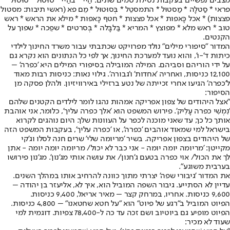
מצבים נפשיים בעקבות נטילת סמים שונים: הַיי * בהַיי * סוּטוּל * סוּטוּל
פראי * סַטלָה * מַסטוּל * התמסטֵל * בְּסוּטוּל * מֵם פא (ראשי תיבות: מסטול
פצצות) * אכל כָּאפות * אכל פצצות * חטף כָּאפות * מילא את הראש * ראש
טוב * ראש מלא * מפוצץ * המריא * בַּלבָּלה * בְּסרטים * שפֵכה * שפוך על
הקנטים.
המדור "סיפורי מילים" נולד מפרויקט שכתבתי עבור משרד החינוך לילדי
כיתות ד'-ו', והוא נועד למערכת החינוך, אך לפי כל הנתונים הוא נקרא גם
על ידי הוריהם וסביהם. המילה המובילה בסיפורי המילים היא 'כפרה' –
12,100 כניסות, ואחריה 'אחדות' ו'גבורה'. גילוי נאות: כניסות רבות מאוד
ל'כפרה' הגיעו אחרי זכייתה של נטע ברזילי באירוויזיון. ולהלן פסקה מן
הסיפור:
"אצל היהודים של צפון אפריקה אמהות נהגו לומר לילדים הקטנים שלהם
'נִמְשִׁי כפרה עָלִיק'. פירוש המשפט הוא 'אלך כפרה עליך', כלומר, אני אוהבת
אותך כל כך, עד שאני מוכנה לכפר על העוונות שלך. היום נוהגים לקרוא
בישראל למי שמאוד אוהבים 'כפרה', או 'כפרה עליך', בעקבות המשפט הזה
של היהודים בצפון אפריקה. בשיר 'מריומה שלי' שרים חנה לסלו וג'קי
מקייטן: 'מריומה יומה יומה - אני כבר לא יכול/ מריומה יומה יומה - אתן
לך את הכול/ אוי כפרה בטעם ג'חנון/ את עושה אותי מג'נון'. מג'נון פירושו
בערבית משוגע".
את המדור 'גיבורי שפה' יצרתי מתוך כוונה להרחיב אותו במהלך השנים.
עדיין לא הסתייע. גיבור השפה המוביל הוא, איך לא, אליעזר בן יהודה –
9,600 כניסות. אחריו, במרחק קצר – מאיר אריאל, 9,400 כניסות.
הפיוט המוביל ב"רגע של פיוט" הוא "על חטא שחטאנו" – 4,800 כניסות.
הפיוט מופיע גם ביוטיוב ושם זכה עד כה ל-78,400 צפיות. דוגמית למי
שעוד לא מכיר: