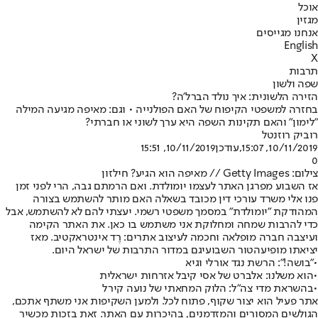
אוכל
מגזין
אנחנו מגייסים
English
X
תרבות
שפה ולשון
הזירה הלשונית: איך נולד הברל'ה?
בחזרה למשפטי הקיפוח של האם הפולנייה • וגם: מאיפה מגיעה המילה
"לימון" והאם תקינות השפה היא ערך לשוני או חברתי?
רוביק רוזנטל
10/11/2019, 15:07
,עודכן
10/11/2019, 15:51
0
צילום: Getty Images // מאיפה הוא הגיע? חילזון
אז השבוע מפרגן האתר לעצמו יומולדת. ואם הרמתם גבה, הרי לפני זמן
פנו אלי משרד עורכי דין מכובד בשאלה האם מותר להשתמש בצורה
המהודקת "יומולדת" במסמך משפטי רשמי. יעצתי להם לא להשתמש, אבל
כדי להרבות שמחה ומחלוקת אני משתמש בו כאן. את האתר הקימה
ועיצבה חברה מופלאה וחכמה לעיצוב אתרים: רֶד אינטראקטיב. מאז
יציאתו מופיע
הטור השבועי
גם במדור התרבות של ישראל היום.
•
"בושה!": הרשת נגד אורלי וגיא
•
הוא משלנו: אלברט של אסי קיבל אזרחות ישראלית
•
בהשראת מדי צה"ל: הלוק המחאתי של נועה קירל
אתר פעיל הוא יצור שקוף, פתוח לכל. ולמען השקיפות אני משתף אתכם,
הגולשים המסורים והמזדמנים, בהיכרות עם האתר. זאת בזכות מכשיר