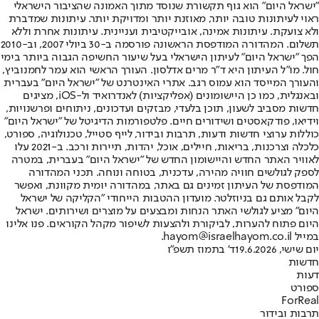
"ישראל היום" הוא גוף תקשורת שנוסד מתוך האמונה שהציבור הישראלי
ראוי לעיתונות טובה יותר, מאוזנת יותר ומדויקת יותר. עיתונות שמדברת
ולא צועקת. עיתונות אמינה, אובייקטיבית ועניינית. עיתונות אחרת וללא
תשלום. המהדורה המודפסת הראשונה פורסמה ב-30 ביולי 2007, וב-2010
הפך "ישראל היום" לעיתון הישראלי בעל שיעור החשיפה הגבוה ביותר בימי
חול. מו"ל העיתון היא ד"ר מרים אדלסון. העורך הראשי הוא עמר לחמנוביץ,
והעורך המייסד הוא עמוס רגב. אתרי האינטרנט של "ישראל היום" בעברית
ובאנגלית, כמו כן היישומונים (אפליקציות) לאנדרואיד ול-iOS, מציגים
חדשות מסביב לשעון, תוכן בלעדי, מבזקים ועדכונים, ניתוחים ופרשנויות,
וידיאו, פודקאסטים ושידורים חיים. פלטפורמות הדיגיטל של "ישראל היום"
כוללות ערוצי חדשות ודעות, תרבות ובידור, לייף סטייל, טכנולוגיה, ספורט,
כלכלה וצרכנות, בריאות, חיילים, אוכל, יהדות, תיירות ורכב. ב-2021 עלו
לאוויר האתר החדש והיישומון החדש של "ישראל היום" בעברית, במטרה
לספק לגולשים חוויה מהירה, עדכנית, בטוחה ונוחה. תכני המהדורה
המודפסת של העיתון זמינים גם באתר, במהדורה יומית מקוונת, ואפשר
לקבל אותם גם בניוזלטר. מועדון ההטבות הייחודי "הקליקה של ישראל
היום" מציע לגולשי האתר הנחות ומבצעים על מוצרים ושירותים. ישראל
היום פתוח להערות, לביקורת ולהצעות לשיפור מקהל הקוראים. פנו אלינו
במייל hayom@israelhayom.co.il.
יום שישי, 19.6.2026
ד' בתמוז תשפ"ו
חדשות
דעות
ספורט
ForReal
תרבות ובידור