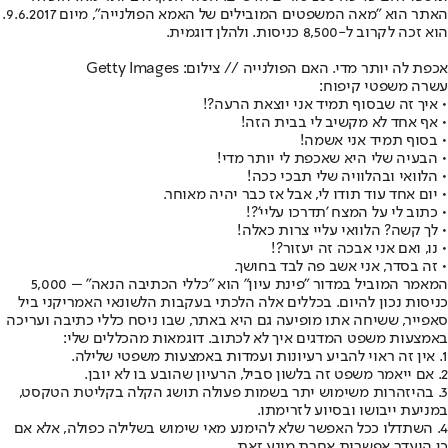
האתר הוא "מאה המשפטים המובילים של האמא הפולנייה", מיום 9.6.2017.
הוא זכה לקרוב ל-8,500 כניסות. ולהלן דוגמית.
אכפת לה יותר מדי. האם הפולנייה // צילום: Getty Images
עשרה משפטי קיפוח:
• איך זה שבסוף תמיד אני יוצאת הרעה?!
• אף אחד לא מקשיב לי בבית הזה!
• בסוף תמיד אני אשמה!
• הבעיה שלי היא שאכפת לי יותר מדי!
• הלוואי ובהלוויה שלי תבכי ככה!
• יום אחד עוד תודו לי, אבל אז כבר יהיה מאוחר.
• כתוב לי על המצח 'תדרכו עליי'?!
• לך קשה? הלוואי עליי צרות כאלה!
• נו, ואם אני אבכה זה יעזור?!
• זה בסדר, אני אשב פה לבד בחושך.
המאמר המוביל במדור "פינת עיון" הוא "כללי הכתיבה הנאה" – 5,000
כניסות נכון להיום. בכללים אלה הלכתי בעקבות הלשונאי האמריקני ביל
סאפייר, ששיחה אתו מופיעה גם היא באתר, שבו ניסח כללי כתיבה ועריכה
באמצעות משפט המדגים איך לא לכתוב. דוגמאות מהכללים שלי:
1. אין זה ראוי להביע רעיונות ועמדות באמצעות משפטי שלילה.
2. אם ייאמר משפט זה בלשון סביל, הרעיון שהובע בו לא יובן.
3. בהיזהרות משימוש יתר בשמות פעולה תושג הקלה בקליטת הטקסט,
במניעת ייבושו ובסיוע לזרימתו.
4. השתדלו ככל האפשר שלא להימנע מאי שימוש בשלילה כפולה, אלא אם
כן היעדר אפשרות אחרת מונע זאת.