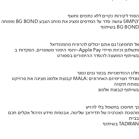
הסוד לקירות נקיים ללא כתמים נחשף
מומחה BG BOND עושה סדר על המדפים ומציג את מותג הצבע SIMPLY
בשיתוף BG BOND
אל תחמיצו! גם אתם יכולים להרוויח מהמונדיאל
יחסי הימור משופרים, הפקדות ב-Apple Pay ותשלום זכיות מיידי
בשיתוף המועצה להסדר ההימורים בספורט
חלון ההזדמנויות בכפר גנים נסגר
קבוצת אלמוג מציגה את פרויקט MALA: מגדלי הפרימיום האחרונים
בפתח תקווה
בשיתוף קבוצת אלמוג
כך תחסכו בחשמל בלי להזיע
מהפכת האנרגיה של תדיראן: שליטה, אבטחת מידע וניהול אקלים חכם
בבית
בשיתוף TADIRAN