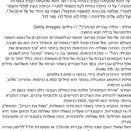
"עַל חֵטְא שֶׁחָטָאנוּ לְפָנֶיךָ בִּנְטִיַּת גָּרוֹן/ וְעַל חֵטְא שֶׁחָטָאנוּ לְפָנֶיךָ בְּעַצְלוּת
הַהֶגֶה./ עַל כִּי הָיְתָה הַחֵית לְכָף וְהַסַּחַר לְמֶכֶר/ וְהָיְתָה הַעַיִן לְאָלֶף וְהֶעָפָר
לְאֶפֶר/ נֶאֶלְמָה גַּם הָהֵא, לָאַשְׁפָּה תִּתְנָאֵל/ וְעִמָּהּ גַּם הַיּוֹד: אֶל אֶל אִיסְרָאֵל./
וְעַל כֻּלָּם, אֱלוֹהַּ סְלִיחוֹת,/ סְלַח לָנוּ, מְחַל לָנוּ, כַּפֵּר לָנוּ".
מילון - מילה עברית מהתנ"ך? // צילום: Getty Images
הלימון של ברלה יוצא החוצה
הפינה של פול אוגדן מביאה קישורים למאמרים הנכתבים על נושא השפה
בעולם הרחב. פול אוגדן נפטר לפני כשנתיים, והמדור הזה הוא גם מצבה
לזכרו. הפינה שאליה היו הכניסות הרבות ביותר היא "איך מבטאים את
המילה הזו?" – 9,150 כניסות. מסופר בה כי באתר "פורבו" ניתן לשמוע
כיצד מבטאים רבבות על רבבות של מילים משפות רבות, כולל יותר מ-32
אלף מילים עבריות. בסך הכל מצויים באתר הגיות של יותר משלושה מיליון
מילים בכ-375 שפות.
למדור הזיכרון לאחי, גידי, נכנסו כ-3,000 גולשים.
מילת החיפוש המובילה באתר היא 'מילים' 6,900 כניסות; אחריה: 'סלנג',
4,450 כניסות.
המדור "שירת הפזמניק" מלווה את המילון הצבאי הלא רשמי בשם זה,
ומאפשר להרחיב את הערכים הקיימים בו ולהוסיף ערכים. הערך הנקרא
ביותר במדור הוא 'סיקס', 2100 כניסות.
המדור הנקרא ביותר באתר הוא מדור השאלות, "שאל את רוביק", המחולק
ל-14 קטגוריות. הקטגוריה שעליה נשאלו יותר שאלות מכל תחום אחר היא
'מוצא המילים': 915 שאלות. ולתזכורת, כמה שאלות בקטגוריה זו, ותשובות
בצידן.
יואל שואל: האם ישנה מילה עברית מהתנ"ך או מספרות חז"ל ללימון שהיה