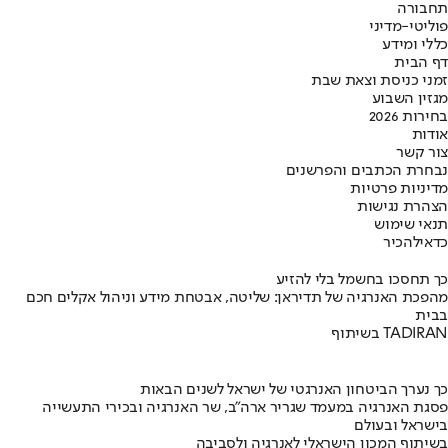
תחבורה
פוליטי-מדיני
כללי ומידע
דף הבית
זמני כניסת וצאת שבת
מגזין השבוע
בחירות 2026
אודות
צור קשר
נבחרת הכתבים והפרשנים
מדיניות פרטיות
הצהרת נגישות
תנאי שימוש
כדאי
להכיר
כך תחסכו בחשמל בלי להזיע
מהפכת האנרגיה של תדיראן: שליטה, אבטחת מידע וניהול אקלים חכם
בבית
בשיתוף TADIRAN
כך נערך הביטחון האנרגטי של ישראל לשנים הבאות
פסגת האנרגיה במעמד שגריר ארה"ב, שר האנרגיה ובכירי התעשייה
בישראל ובעולם
בשיתוף המכון הישראלי לאנרגיה ולסביבה