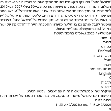
"ישראל היום" הוא גוף תקשורת שנוסד מתוך האמונה שהציבור הישראלי ראוי 
ת
ופרשנויות, וידיאו, פודקאסטים ושידורים חיים. פלטפורמות הדיגיטל של "ישרא
ב-2021 עלו לאוויר האתר החדש והיישומון החדש של "ישראל היום" בע
ואפשר לקבל אותם גם בניוזלטר. מועדון ההטבות הייחודי "הקליקה של ישרא
במייל hayom@israelhayom.co.il.
יום שלישי, 14.7.2026
כ"ט בתמוז תשפ"ו
חדשות
דעות
ספורט
ForReal
תרבות ובידור
אוכל
מגזין
אנחנו מגייסים
English
X
תרבות
קולנוע
שיקרה שהיא ניצולת שואה וחיה עם זאבים: עכשיו הסרט
הסיפור המדהים של מישה דפונסקה, שכתבה ספר רב מכר על זיכרונותיה ה
צביה בלום
2/2/2021, 14:17
,עודכן
4/2/2021, 11:23
0