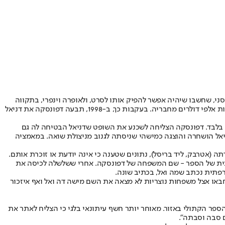
תחלה, העבירה דניאל את הספר לדיסני, שחשבו שיהיה אפשר להפיק אותו לסרט, ולאופרה וינפרי, בתקווה
שתכניס אותו למועדון הספרים שלה. כאשר זה לא הצליח והכסף לא נכנס לחשבון - דפונסקה המרוגזת החלה לנתק קשר עם דניאל, ונאלצה ללוות עשרות אלפי דולרים מחבריה. בעקבות כך, ב-1998, תבעה דפונסקה את דניאל
פורה של דפונסקה, ופסק לטובתה ב-2001. ההוצאה נאלצה לשלם לה 7.5 מיליון דולר, כאשר הספר עצמו מכר 5,000 עותקים בלבד. דפונסקה הצליחה לשכנע את השופט שדניאל הבטיחה לה גם
נסקה מאת ההוצאה לאור, ודמותה של דניאל הושחרה והוצגה כמישהי שניסתה לגנוב מניצולת שואה. במאמציה
 (אטרבק, ליד בריסל), נתונים שטענה כי אינה יודעת או זוכרת אותם.
צרפתית של הספר - שם המשפחה של דפונסקה. אחרי ששלשלה לכיסה את
רפתית נכתב שמה ואל, בכתיב שונה.
יקה נוספת לגבי ילדים שהוחבאו אצל משפחות נוצריות לא מצאה את השם מישה דה ואל ואף איזכור
ספר הקתולי באזור. מאוחר יותר חשף עיתונאי בלגי כי הצליח לאתר את
ם סבה וסבתה".