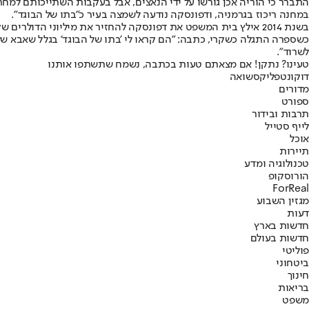
התברר כי הוריה אכן גורשו על ידי הנאצים, אבל בעקבות השתייכותם למ
במחנה ריכוז בגרמניה, ודפונסקה נודעה לשמצה בעיר כ"בתו של הבוגד".
כשספרה התגלה כשקרי, כתבה: "הם קראו לי 'בתו של הבוגד' בגלל שאבא שלי
לשרוד".
טעינו? נתקן! אם מצאתם טעות בכתבה, נשמח שתשתפו אותנו
דוקו
נטפליקס
שואה
מדורים
ספורט
תרבות ובידור
לייף סטייל
אוכל
תיירות
טכנולוגיה ומדע
הורוסקופ
ForReal
מגזין השבוע
דעות
חדשות בארץ
חדשות בעולם
פוליטי
ביטחוני
חינוך
בריאות
משפט