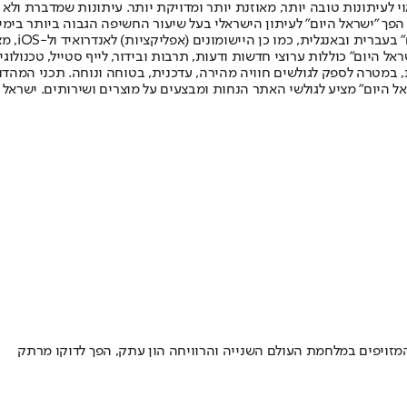
לעיתונות טובה יותר, מאוזנת יותר ומדויקת יותר. עיתונות שמדברת ולא צ
שלום. המהדורה המודפסת הראשונה פורסמה ב-30 ביולי 2007, וב-2010 הפך "ישראל היום" לעיתון הישראלי בעל שי
לחמנוביץ,
ל היום" כוללות ערוצי חדשות ודעות, תרבות ובידור, לייף סטייל, טכנולוגיה
ברית, במטרה לספק לגולשים חוויה מהירה, עדכנית, בטוחה ונוחה. תכני המה
ל היום" מציע לגולשי האתר הנחות ומבצעים על מוצרים ושירותים. ישראל 
מזויפים במלחמת העולם השנייה והרוויחה הון עתק, הפך לדוקו מרתק