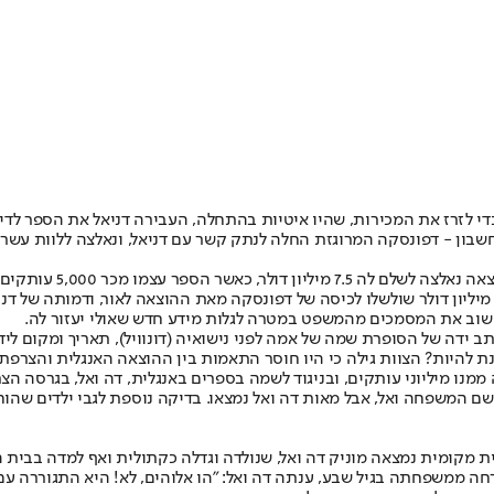
נסקה הסכימה לכך, וספר זכרונותיה פורסם על ידי דניאל באפריל 1997. כדי לזרז את המכירות, שהיו איטיות בה
חבר המושבעים נשבה בסי
פשרויות טלוויזיוניות וקולנועיות, והוא שילש את הסכום שבו פוצתה: 22.5 מיליון דולר שולשלו לכיסה של דפו
 שוב את המסמכים מהמשפט במטרה לגלות מידע חדש שאולי יעזור לה.
דה של הסופרת שמה של אמה לפני נישואיה (דונוויל), תאריך ומקום לידתה
טוענת להיות? הצוות גילה כי היו חוסר התאמות בין ההוצאה האנגלית וה
נו מיליוני עותקים, ובניגוד לשמה בספרים באנגלית, דה ואל, בגרסה הצ
רי הטלפונים במקום הולדתה משנות ה-30 וה-40 לא נמצא שם המשפחה ואל, אבל מאות דה ואל נמצאו. בד
ת מקומית נמצאה מוניק דה ואל, שנולדה וגדלה כקתולית ואף למדה בבית ה
חה ממשפחתה בגיל שבע, ענתה דה ואל: "הו אלוהים, לא! היא התגוררה ע