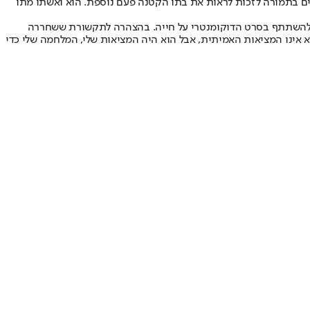
ים בתמורה לזכות לראות את בתו הקטנה פעם נוספת. הוא ואשתו מתו
פרת, כיום בת 84, מתגוררת עם בעלה בארצות הברית, וסירבה להשתתף בסרט הדוקומנטרי על חייה. בהצהרה לתקשורת ששחררה
א אינו המציאות האמיתית, אבל הוא היה המציאות שלי, המלחמה שלי כדי