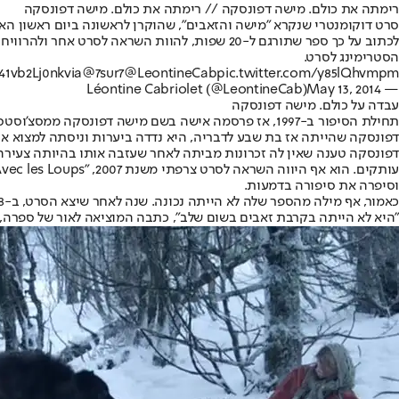
רימתה את כולם. מישה דפונסקה // רימתה את כולם. מישה דפונסקה
סרט דוקומנטרי שנקרא "מישה והזאבים", שהוקרן לראשונה ביום ראשון האח
לכתוב על כך ספר שתורגם ל-20 שפות, להוות השר
הסטרימינג לסרט.
/41vb2Lj0nk
via
@7sur7
@LeontineCab
pic.twitter.com/y85lQhvmpm
May 13, 2014
— Léontine Cabriolet (@LeontineCab)
עבדה על כולם. מישה דפונסקה
תחילת הסיפור ב-1997, אז פרסמה אישה בשם מישה דפונס
דפונסקה שהייתה אז בת שבע לדבריה, היא נדדה ביערות וניסתה למצוא א
וסיפרה את סיפורה בדמעות.
"היא לא הייתה בקרבת זאבים בשום שלב", כתבה המוציאה לאור של ספרה, ג'