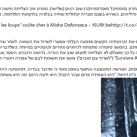
רון ב
פסטיבל סאנדנס
ויוקרן שוב היום (שלישי), מפרט איך הצליחה מישה 
אה לסרט אחר ולהרוויח מיליונים, כשהיא בעצם נוצריה קתולית שחיה בבלגיה בתקופת 
c les loups" coûte cher à Misha Defonseca - 7SUR7.be
http://t.co
קה ממסצ'וסטס את זכרונותיה הקשים ומסעה הבלתי אפשרי לשרוד את השואה. לאחר 
ותם. בהמשך סיפורה מתפתח לכיוונים מוזרים וקיצוניים במיוחד, כשלדב
עותקים. הוא אף היווה השראה לסרט צרפתי משנת 2007, "Survivre Avec les Loups" ("לשרוד עם זאבי
כאמור, אף מילה מהספר שלה לא הייתה נכונה. שנה לאחר שיצא הסרט, ב-2008, הפרשה התפוצצה ונחשף באופ
יין דניאל, "היא העמידה פנים עבור הקהל. היא ידעה היטב מה היא עשתה"