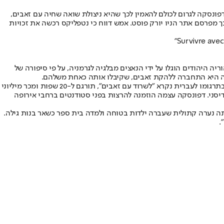
דפונסקה לגרום לכולם להאמין לכך שהיא ניצולת שואה שחיה עם זאבים,
המלחמה, כך מפרסם אתר הניו יורק פוסט. אמש דווח כי נטפליקס רכשה את זכויות
"Survivre ave
שהוריה היהודים הוגלו על ידי הנאצים מבלגיה לגרמניה, על פי סיפורה של
ריה היא התחברה ללהקת זאבים, שקיבלו אותה כאחת משלהם.
דפונסקה טענה שאין לה זכרונות מביתה לאחר שעזבה אותו בהיותה צעירה כל כך, ומעולם לא הצליחה למצוא שוב את הוריה, ג'רושה ורוברט. הספר, שבתרגומו לעברית נקרא "לשרוד עם זאבים", תורגם ל-20 שפות ומכר מיליוני
ם") ומשך את תשומת לבם של אופרה וינפרי ודיסני. דפונסקה עצמה הוזמנה להרצות בפני סטודנטים ברחבי אירופה
ן סופי כי מדובר בבדיה. דפונסקה הייתה נערה קתולית שעברה ילדות בטוחה ולמדה בית ספר כשאר בנות גילה.
.