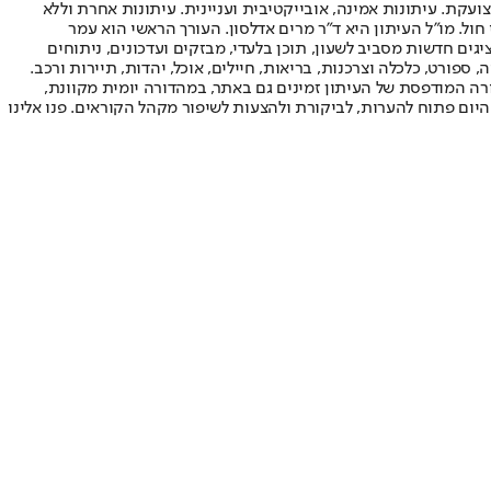
ועקת. עיתונות אמינה, אובייקטיבית ועניינית. עיתונות אחרת וללא
עור החשיפה הגבוה ביותר בימי חול. מו"ל העיתון היא ד"ר מרים אדלסון. העורך הראשי הוא עמר
 והעורך המייסד הוא עמוס רגב. אתרי האינטרנט של "ישראל היום" בעברית ובאנגלית, כמו כן היישומונים (אפליקציות) לאנדרואיד ול-iOS, מציגים חדשות מסביב לשעון, תוכן בלעדי, מבזקים ועדכונים, ניתוחים
, ספורט, כלכלה וצרכנות, בריאות, חיילים, אוכל, יהדות, תיירות ורכב.
דורה המודפסת של העיתון זמינים גם באתר, במהדורה יומית מקוונת,
היום פתוח להערות, לביקורת ולהצעות לשיפור מקהל הקוראים. פנו אלינו