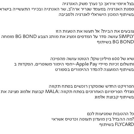
בצל איומי איראן: כך נערך משק האנרגיה
פסגת האנרגיה במעמד שגריר ארה"ב, שר האנרגיה ובכירי התעשייה בישראל
בשיתוף המכון הישראלי לאנרגיה ולסביבה
צובעים את הבית? אל תעשו את הטעות הזו
מומחה BG BOND עושה סדר על המדפים ומציג את מותג הצבע SIMPLY
בשיתוף BG BOND
שיא של 600 מיליון שקל: הטוטו עושה מהפיכה
יחסי הימור משופרים, הפקדות ב-Apple Pay ותשלום זכיות מיידי
בשיתוף המועצה להסדר ההימורים בספורט
הפרויקט החדש שמסקרן רוכשים בפתח תקווה
קבוצת אלמוג מציגה את פרויקט MALA: מגדלי הפרימיום האחרונים בפתח תקווה
בשיתוף קבוצת אלמוג
כל ההטבות שמגיעות לכם
מה ההבדל בין מועדון תעופה וכרטיס אשראי?
בשיתוף FLYCARD