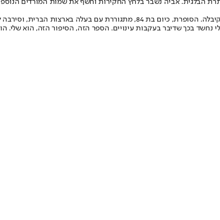
חתרת הבלגית. אביה נשבר בלחץ החקירות וחשף את שמות המורדים הנוספ
בשנת 2014 אילץ בית המשפט את דפונסקה להחזיר את מיליוני הדולרים שקיבלה. הסו
 נחשד בכך שדיבר בעקבות עינויים. הספר הזה, הסיפור הזה, הוא שלי. הו