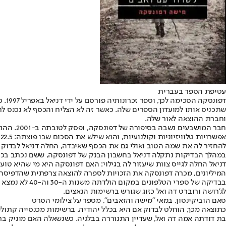
עטיפת הספר בעברית
דפו
וחברת ההוצאה לאור שלה.
א
להחזיר לה את שמה הטוב ואולי גם את הכסף שאיבדה, החלה דניאל לבדוק
במהלך הבדיקות נתקלה דניאל בחשבון הבנק של דפונסקה, ששם נכתב בכתב י
דניאל החלה לגייס צוות שיעזור לה בגילוי: האם דפונסקה היא מי שהיא 
המיליונים, מכרה דפונסקה את הזכויות לספרה להוצאה צרפתית שהדפיסה ממ
בבדיקה של ספ
לג'רושה ורוברט דה ואל כזוג שגורש ברשימות הנאצים.
סאם הוביקינסון, במאי "מישה והזאבים", מספר על צילומי הסרט
כתוצאה מכך, הוחלט לבדוק אם היא בכלל יהודיה. ברשימות מכנסייה קתולי
בת דודתה אמה דה ואל, שעדיין התגוררה בבלגיה. כשנשאלה האם מוניק בר