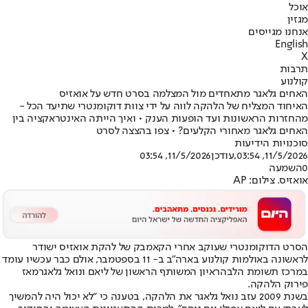
אוכל
מגזין
אנחנו מגייסים
English
X
תרבות
קולנוע
האחים גלאגר מתאחדים מול המצלמה בסרט חדש על אואזיס
האיחוד המצליח של הלהקה לווה על ידי צוות דוקומנטרי שתיעד הכל -
מהחזרות הראשונות ועד הופעות הענק • ואיך הייתה האינטראקציה בין
האחים גלאגר מאחורי הקלעים? • צפו בהצצה לסרט
סוכנויות הידיעות
11/5/2026, 03:54
,עודכן
11/5/2026, 03:54
0
השמעה
אואזיס. צילום: AP
הסרט הדוקומנטרי שעוקב אחרי הקאמבק של להקת אואזיס ישודר
לראשונה באולמות קולנוע בארה"ב ב- 11 בספטמבר, אולם כבר עכשיו עומד
במרכז תשומת הלב
הראיון המשותף הראשון של ליאם ונואל גלאגר
מאז
פירוק הלהקה.
בשנת 2009 עזב נואל גלאגר את הלהקה, בטענה כי “לא יכול היה להמשיך