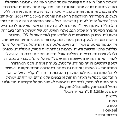
"ישראל היום" הוא גוף תקשורת שנוסד מתוך האמונה שהציבור הישראלי
ראוי לעיתונות טובה יותר, מאוזנת יותר ומדויקת יותר. עיתונות שמדברת
ולא צועקת. עיתונות אמינה, אובייקטיבית ועניינית. עיתונות אחרת וללא
תשלום. המהדורה המודפסת הראשונה פורסמה ב-30 ביולי 2007, וב-2010
הפך "ישראל היום" לעיתון הישראלי בעל שיעור החשיפה הגבוה ביותר בימי
חול. מו"ל העיתון היא ד"ר מרים אדלסון. העורך הראשי הוא עמר לחמנוביץ,
והעורך המייסד הוא עמוס רגב. אתרי האינטרנט של "ישראל היום" בעברית
ובאנגלית, כמו כן היישומונים (אפליקציות) לאנדרואיד ול-iOS, מציגים
חדשות מסביב לשעון, תוכן בלעדי, מבזקים ועדכונים, ניתוחים ופרשנויות,
וידיאו, פודקאסטים ושידורים חיים. פלטפורמות הדיגיטל של "ישראל היום"
כוללות ערוצי חדשות ודעות, תרבות ובידור, לייף סטייל, טכנולוגיה, ספורט,
כלכלה וצרכנות, בריאות, חיילים, אוכל, יהדות, תיירות ורכב. ב-2021 עלו
לאוויר האתר החדש והיישומון החדש של "ישראל היום" בעברית, במטרה
לספק לגולשים חוויה מהירה, עדכנית, בטוחה ונוחה. תכני המהדורה
המודפסת של העיתון זמינים גם באתר, במהדורה יומית מקוונת, ואפשר
לקבל אותם גם בניוזלטר. מועדון ההטבות הייחודי "הקליקה של ישראל
היום" מציע לגולשי האתר הנחות ומבצעים על מוצרים ושירותים. ישראל
היום פתוח להערות, לביקורת ולהצעות לשיפור מקהל הקוראים. פנו אלינו
במייל hayom@israelhayom.co.il.
יום שני, 11.5.2026
כ"ד באייר תשפ"ו
חדשות
דעות
ספורט
ForReal
תרבות ובידור