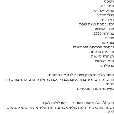
משפט
תחבורה
פוליטי-מדיני
כללי ומידע
דף הבית
זמני כניסת וצאת שבת
מגזין השבוע
בחירות 2026
אודות
צור קשר
נבחרת הכתבים והפרשנים
מדיניות פרטיות
הצהרת נגישות
תנאי שימוש
כדאי
להכיר
הסוד של איינשטיין שיגדיל לכם את הפנסיה
הריבית דריבית עובדת לטובתכם רק אם תתחילו מוקדם. כך תבנו עתיד
בטוח
בשיתוף מנורה מבטחים
אל תישארו מאחור – בואו לגלות לאן ה-AI הולך
הבינה המלאכותית לא תחליף אנשים, היא תחליף את מי שלא משתמש
בה!