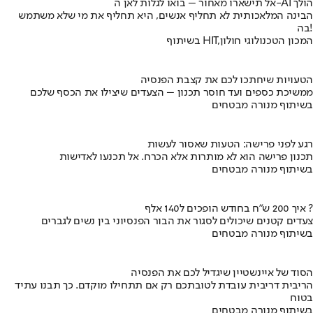
אל תישארו מאחור – בואו לגלות לאן ה-AI הולך
הבינה המלאכותית לא תחליף אנשים, היא תחליף את מי שלא משתמש
בה!
בשיתוף HIT,המכון הטכנולוגי חולון
הטעויות שיחתכו לכם את קצבת הפנסיה
ממשיכת כספים ועד חוסר תכנון – הצעדים שיצילו את הכסף שלכם
בשיתוף מנורה מבטחים
רגע לפני פרישה: הטעות שאסור לעשות
תכנון פרישה הוא לא מותרות אלא הכרח. אל תכנעו לאדישות
בשיתוף מנורה מבטחים
איך 200 ש"ח בחודש הופכים ל140 אלף ?
צעדים קטנים שיכולים לסגור את הבור הפנסיוני בין נשים לגברים
בשיתוף מנורה מבטחים
הסוד של איינשטיין שיגדיל לכם את הפנסיה
הריבית דריבית עובדת לטובתכם רק אם תתחילו מוקדם. כך תבנו עתיד
בטוח
בשיתוף מנורה מבטחים