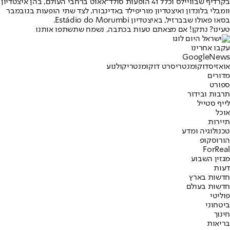
בקרדיף שבוויילס וכלל 41 הופעות סולד־אאוט ברחבי העולם, בהן איצטדיון
וומבלי בלונדון ואיצטדיון מוריפילד באדינבורו, לצד שתי הופעות בנובמבר
בסאו פאולו שבברזיל, באיצטדיון Estádio do Morumbi.
טעינו? נתקן! אם מצאתם טעות בכתבה, נשמח שתשתפו אותנו
עקבו אחרינו
G
o
o
g
l
e
News
אואזיס
דוקומנטרי
סרט דוקומנטרי
קולנוע
מדורים
ספורט
תרבות ובידור
לייף סטייל
אוכל
תיירות
טכנולוגיה ומדע
הורוסקופ
ForReal
מגזין השבוע
דעות
חדשות בארץ
חדשות בעולם
פוליטי
ביטחוני
חינוך
בריאות