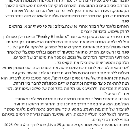
לעבוד עם ליאם אפילו יום נוסף". למרות ההתעניינות העצומה והסיקור
הנרחב סביב סיבוב ההופעות, האחים לא קיימו ראיונות משותפים לאורך
הקאמבק. היעדר הראיונות הפך לציר מרכזי של הסרט, הכולל שיחות
מצולמות שבהן הם מדברים במילותיהם שלהם לראשונה מזה יותר מ־25
שנה.
האחים גלאגר על הבמה אחרי 16 שנה,צילום: על פי סעיף 27 א, בהתאם
לחוק שימוש בזכויות יוצרים
את הפרויקט הגה סטיבן נייט, יוצר “Peaky Blinders” וביים דילן סאות'רן
וויל לאבלייס. הסרט מציג את השיחות המצולמות הראשונות בין האחים
מאז שנואל עזב את אואזיס, מהלך שהוביל לפירוק הלהקה ולנתק של 15
שנה בין השניים. הסרט מתואר כתיעוד “מרומם ובלתי מתנצל” של אחד
מאירועי המוזיקה הגדולים של 2025, ומספר את סיפורם של האחים,
הלהקה והמעריצים שהובילו את הקאמבק.
"אני באמת לא יכול לחכות שהעולם יראה את הסרט הזה. אני מאמין שהוא
מצליח ללכוד את הרוח והרגש של רגע תרבותי עולמי, ועושה צדק עם
השנינות והגאונות של שני אנשים יוצאי דופן", אמר סטיבן נייט. לדבריו, הוא
רצה להראות כיצד מוזיקה וכתיבת שירים מסוגלות לחבר בין דורות,
תרבויות ומדינות, ולהציע מעט תקווה בתקופה של פילוג ועימותים, לפי
אתר "וראייטי".
הסרט התיעודי משלב ראיונות חדשים עם חומרים שצולמו מאחורי
הקלעים. הוא עוקב אחר הדרך מהתכנונים והחזרות הראשונות ועד
לעוצמה של הופעות הענק. בקטע טיזר שפורסם נראה ליאם גלאגר מספר
בדיחה לנואל לפני העלייה לבמה, רגע שתיעד הצצה נדירה ליחסים ביניהם
מחוץ לאור הזרקורים.
סיבוב ההופעות שעל שמו נקרא הסרט, Live 25, יצא לדרך ב־4 ביולי 2025