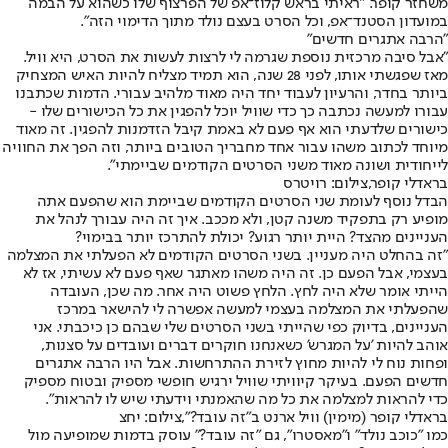
משחזר קופר. "ראיתי בראש קלוז־אפ של הפרצוף שלו כשהוא על הבמה
במועדון הסטנד־אפ, וכל הסרט בעצם נולד מתוך הדימוי הזה".
"הרבה אתגרים חדשים"
"אבל סיבה מרכזית נוספת שגרמה לי לרצות לעשות את הסרט, היא וויל.
מאז שפגשתי אותו, לפני 28 שנה, הוא תמיד מצליח להיות האיש המצחיק
ביותר בחדר, והרעיון לעבוד יחד היה מאוד מלהיב עבורי. הדמות שכתבנו
עבורו למעשה נכתבה כך כדי שוויל יוכל להפגין את כל הכישורים שלו -
כישורים שלדעתי הוא אף פעם לא באמת קיבל הזדמנות להפגין. זה מאוד
מיוחד לכתוב משהו עבור אחד מחבריך הטובים ביותר, וזה הפך את החוויה
לייחודית ושונה מאוד משני הסרטים הקודמים שביימתי".
בראדלי קופר,צילום: רויטרס
הבדל נוסף לעומת שני הסרטים הקודמים שביימת הוא שהפעם אתה
מופיע רק בתפקיד משנה קטן, ולא מככב. איך זה היה עבורך לנהל את
העניינים מהצד? היית יותר רגוע? יכולת להתרכז יותר בבימוי?
"זה בהחלט היה מעניין. בשני הסרטים הקודמים לא הפעלתי את המצלמה
בעצמי, אבל הפעם כן. זה היה משהו מאתגר שאף פעם לא עשיתי, אז לא
הייתי אומר שלא היה לחץ. הלחץ פשוט היה אחר. מה שכן, העובדה
שהפעלתי את המצלמה בעצמי למעשה אפשרה לי להישאר במרכז
העניינים, בדיוק כפי שהייתי בשני הסרטים שלי שבהם כן כיכבתי. אני
אוהב להיות 'על המגרש' כשאנחנו חוקרים דברים ועובדים על סצנות,
ופחות נוח לי להיות מחוץ לזירת ההתרחשות. אבל היו הרבה אתגרים
חדשים הפעם. בעיקר קיוויתי שוויל ירגיש חופשי מספיק ובטוח מספיק
כדי להראות למצלמה את כל מה שהאמנתי וידעתי שיש לו להראות".
בראדלי קופר (מימין) וויל ארנט ב"זה עובד?",צילום: יחצ
כמו "כוכב נולד" ו"מאסטרו", גם "זה עובד?" עוסק בדמות שמופיעה מול