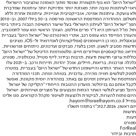
"ישראל היום" הוא גוף תקשורת שנוסד מתוך האמונה שהציבור הישראלי
ראוי לעיתונות טובה יותר, מאוזנת יותר ומדויקת יותר. עיתונות שמדברת
ולא צועקת. עיתונות אמינה, אובייקטיבית ועניינית. עיתונות אחרת וללא
תשלום. המהדורה המודפסת הראשונה פורסמה ב-30 ביולי 2007, וב-2010
הפך "ישראל היום" לעיתון הישראלי בעל שיעור החשיפה הגבוה ביותר בימי
חול. מו"ל העיתון היא ד"ר מרים אדלסון. העורך הראשי הוא עמר לחמנוביץ,
והעורך המייסד הוא עמוס רגב. אתרי האינטרנט של "ישראל היום" בעברית
ובאנגלית, כמו כן היישומונים (אפליקציות) לאנדרואיד ול-iOS, מציגים
חדשות מסביב לשעון, תוכן בלעדי, מבזקים ועדכונים, ניתוחים ופרשנויות,
וידיאו, פודקאסטים ושידורים חיים. פלטפורמות הדיגיטל של "ישראל היום"
כוללות ערוצי חדשות ודעות, תרבות ובידור, לייף סטייל, טכנולוגיה, ספורט,
כלכלה וצרכנות, בריאות, חיילים, אוכל, יהדות, תיירות ורכב. ב-2021 עלו
לאוויר האתר החדש והיישומון החדש של "ישראל היום" בעברית, במטרה
לספק לגולשים חוויה מהירה, עדכנית, בטוחה ונוחה. תכני המהדורה
המודפסת של העיתון זמינים גם באתר, במהדורה יומית מקוונת, ואפשר
לקבל אותם גם בניוזלטר. מועדון ההטבות הייחודי "הקליקה של ישראל
היום" מציע לגולשי האתר הנחות ומבצעים על מוצרים ושירותים. ישראל
היום פתוח להערות, לביקורת ולהצעות לשיפור מקהל הקוראים. פנו אלינו
במייל hayom@israelhayom.co.il.
יום ראשון, 12.7.2026
כ"ז בתמוז תשפ"ו
חדשות
דעות
ספורט
ForReal
תרבות ובידור