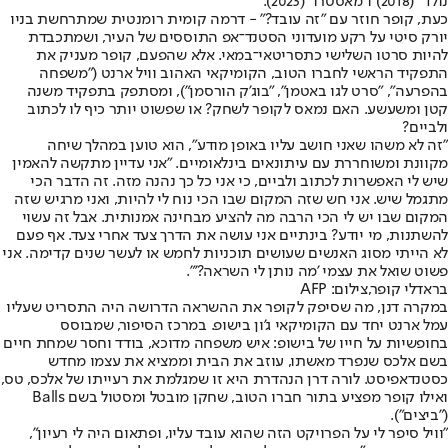
נולד" (2018) ו"מאסטרו" (2023).
כעת, קופר חוזר עם "זה עובד?" - דרמה קומית רומנטית שמתרחשת בניו
יורק סיטי על רקע מועדוני הסטנד־אפ התוססים של העיר, ושמתכבדת
להיות סרטו השלישי כתסריטאי־במאי. אלא שהפעם, קופר מעניק את
התפקיד הראשי לחברו הטוב, הקומיקאי האהוב וויל ארנט ("משפחה
בהפרעה", "סרט לגו באטמן", "בוג'ק הורסמן"), ומסתפק בתפקיד משנה
קטן ומשעשע. האם נמאס לקופר לשחק? או שפשוט יותר כיף לו לכתוב
ולביים?
"זה לא משהו שאני חושב עליו באופן מודע", הוא טוען במהלך שיחה
מקוונת ומשוחררת עם עיתונאים בינלאומיים. "אני עדיין מתקשה להאמין
שיש לי האפשרות לכתוב ולביים, כי אני כל כך נהנה מזה. זה הדבר הכי
מתגמל שיש. אני חש שזה המקום שבו הכי נוח לי להיות, ואני מרגיש שזה
המקום שבו יש לי הכי הרבה מה להציע מבחינה אמנותית. אבל זה עשוי
להשתנות, מי יודע? בינתיים אני עושה את הדרך צעד אחרי צעד. אף פעם
לא הייתי מסוג האנשים שעושים תוכניות לחמש או לעשר שנים קדימה. אני
פשוט שואל את עצמי 'מה נותן לי השראה?'".
בראדלי קופר,צילום: AFP
במקרה דנן, מה שסיפק לקופר את ההשראה הדרושה היה התסריט שעליו
עמל ארנט יחד עם הקומיקאי ג'ון בישופ. במרכז הסיפור, שמבוסס
בחופשיות על חייו של בישופ: איש משפחה מדוכא, בודד וחסר שמחת חיים
בשם אלכס שנפרד מאשתו, עוזב את הבית וממציא את עצמו מחדש
כסטנדאפיסט. לורה דרן הנהדרת היא זו שמגלמת את רעייתו של אלכס, טס,
ואילו קופר מפציע בתור חברו הטוב, שחקן מובטל ומסטול בשם Balls
("ביצים").
"וויל סיפר לי על הפרויקט הזה שהוא עובד עליו, ופתאום היה לי רעיון",