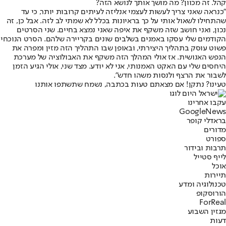
קהל. זה מכוון? מה מושך אותך לנושא הזה?
"כנראה שאני צריך לעשות לעצמי אנליזה לעיתים קרובות יותר, כי עד
שהתחילו לשאול אותי על כך בראיונות בכלל לא שמתי לב לזה. אבל כן, זה
נכון, ואני חושב שזה משקף את איפה שאני נמצא בחיים. שני הסרטים
הקודמים שלי עסקו באמנים בשלבים שונים בקריירה שלהם. הסרט הנוכחי
פשוט עוסק בתהליך היצירתי, ובאופן שבו התהליך הזה מזין ומפרה את
הנפש האנושית. אז אולי המהלך הזה משקף את האבולוציה של מערכת
היחסים שלי עם האקט האמנותי, אני לא יודע. מצד שני, אולי הגיע הזמן
לשבור את הרצף ולנסות משהו חדש".
טעינו? נתקן! אם מצאתם טעות בכתבה, נשמח שתשתפו אותנו
עקבו אחרינו
G
o
o
g
l
e
News
בראדלי קופר
מדורים
ספורט
תרבות ובידור
לייף סטייל
אוכל
תיירות
טכנולוגיה ומדע
הורוסקופ
ForReal
מגזין השבוע
דעות