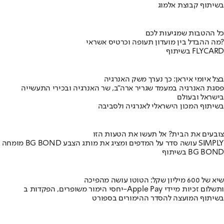
בשיתוף קבוצת אלמוג
כל ההטבות שמגיעות לכם
מה ההבדל בין מועדון תעופה וכרטיס אשראי?
בשיתוף FLYCARD
בצל איומי איראן: כך נערך משק האנרגיה
פסגת האנרגיה במעמד שגריר ארה"ב, שר האנרגיה ובכירי התעשייה
בישראל ובעולם
בשיתוף המכון הישראלי לאנרגיה ולסביבה
צובעים את הבית? אל תעשו את הטעות הזו
מומחה BG BOND עושה סדר על המדפים ומציג את מותג הצבע SIMPLY
בשיתוף BG BOND
שיא של 600 מיליון שקל: הטוטו עושה מהפיכה
יחסי הימור משופרים, הפקדות ב-Apple Pay ותשלום זכיות מיידי
בשיתוף המועצה להסדר ההימורים בספורט