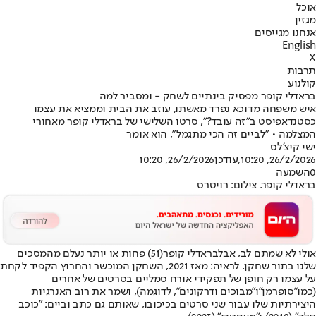
אוכל
מגזין
אנחנו מגייסים
English
X
תרבות
קולנוע
בראדלי קופר מפסיק בינתיים לשחק - ומסביר למה
איש משפחה מדוכא נפרד מאשתו, עוזב את הבית וממציא את עצמו
כסטנדאפיסט ב"זה עובד?", סרטו השלישי של בראדלי קופר מאחורי
המצלמה • "לביים זה הכי מתגמל", הוא אומר
ישי קיצ'לס
26/2/2026, 10:20
,עודכן
26/2/2026, 10:20
0
השמעה
בראדלי קופר. צילום: רויטרס
אולי לא שמתם לב, אבל
בראדלי קופר
(51) פחות או יותר נעלם מהמסכים
שלנו בתור שחקן. לראיה: מאז 2021, השחקן המוכשר והחרוץ הקפיד לקחת
על עצמו רק חופן של תפקידי אורח סמליים בסרטים של אחרים
(כמו
"סופרמן"
ו"מבוכים ודרקונים", לדוגמה), ושמר את רוב האנרגיות
היצירתיות שלו עבור שני סרטים בכיכובו, שאותם גם כתב וביים: "כוכב