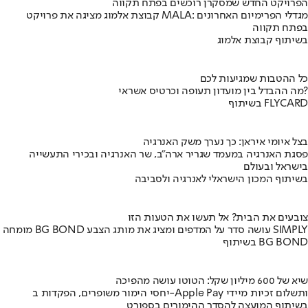
הפרויקט החדש שמסקרן רוכשים בפתח תקווה
קבוצת אלמוג מציגה את פרויקט MALA: מגדלי הפרימיום האחרונים
בפתח תקווה
בשיתוף קבוצת אלמוג
כל ההטבות שמגיעות לכם
מה ההבדל בין מועדון תעופה וכרטיס אשראי?
בשיתוף FLYCARD
בצל איומי איראן: כך נערך משק האנרגיה
פסגת האנרגיה במעמד שגריר ארה"ב, שר האנרגיה ובכירי התעשייה
בישראל ובעולם
בשיתוף המכון הישראלי לאנרגיה ולסביבה
צובעים את הבית? אל תעשו את הטעות הזו
מומחה BG BOND עושה סדר על המדפים ומציג את מותג הצבע SIMPLY
בשיתוף BG BOND
שיא של 600 מיליון שקל: הטוטו עושה מהפיכה
יחסי הימור משופרים, הפקדות ב-Apple Pay ותשלום זכיות מיידי
בשיתוף המועצה להסדר ההימורים בספורט