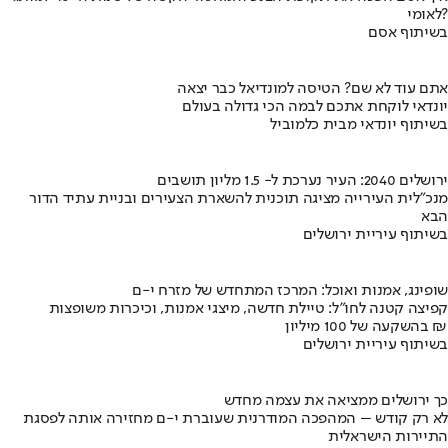
לאומי?
בשיתוף אסם
אתם עוד לא שם? הטיסה למונדיאל כבר יצאה
יונדאי לוקחת אתכם לבמה הכי גדולה בעולם
בשיתוף יונדאי מבית כלמוביל
ירושלים 2040: העיר נערכת ל- 1.5 מליון תושבים
מנכ"לית העירייה מציגה תוכנית להשארת הצעירים ובניית עתיד הדור
הבא
בשיתוף עיריית ירושלים
שופינג, אמנות ואוכל: המרכז המתחדש של מזרח י-ם
קפיצה קטנה לחו"ל: טיילת חדשה, מיצגי אמנות, וכיכרות משופצות
בהשקעה של 100 מיליון ₪
בשיתוף עיריית ירושלים
כך ירושלים ממציאה את עצמה מחדש
לא רק קודש – המהפכה המודרנית שעוברת י-ם מחזירה אותה לפסגת
התיירות הישראלית