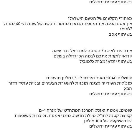
בשיתוף עיריית ירושלים
מאחורי הקלעים של הטעם הישראלי
איך אסם הפכה את תקופת הצנע והמחסור הקשה של שנות ה-40 למותג
לאומי?
בשיתוף אסם
אתם עוד לא שם? הטיסה למונדיאל כבר יצאה
יונדאי לוקחת אתכם לבמה הכי גדולה בעולם
בשיתוף יונדאי מבית כלמוביל
ירושלים 2040: העיר נערכת ל- 1.5 מליון תושבים
מנכ"לית העירייה מציגה תוכנית להשארת הצעירים ובניית עתיד הדור
הבא
בשיתוף עיריית ירושלים
שופינג, אמנות ואוכל: המרכז המתחדש של מזרח י-ם
קפיצה קטנה לחו"ל: טיילת חדשה, מיצגי אמנות, וכיכרות משופצות
בהשקעה של 100 מיליון ₪
בשיתוף עיריית ירושלים