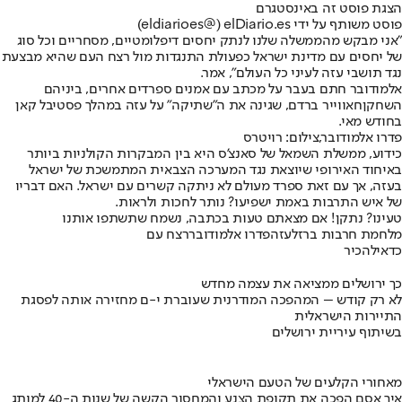
הצגת פוסט זה באינסטגרם
פוסט משותף על ידי ‏‎elDiario.es‎‏ (@‏‎eldiarioes‎‏)
"אני מבקש מהממשלה שלנו לנתק יחסים דיפלומטיים, מסחריים וכל סוג
של יחסים עם מדינת ישראל כפעולת התנגדות מול רצח העם שהיא מבצעת
נגד תושבי עזה לעיני כל העולם", אמר.
אלמודובר חתם בעבר על מכתב עם אמנים ספרדים אחרים, ביניהם
השחקן
חאווייר ברדם
, שגינה את ה"שתיקה" על עזה במהלך פסטיבל קאן
בחודש מאי.
פדרו אלמודובר,צילום: רויטרס
כידוע, ממשלת השמאל של סאנצ'ס היא בין המבקרות הקולניות ביותר
באיחוד האירופי שיוצאת נגד המערכה הצבאית המתמשכת של ישראל
בעזה, אך עם זאת ספרד מעולם לא ניתקה קשרים עם ישראל. האם דבריו
של איש התרבות באמת ישפיעו? נותר לחכות ולראות.
טעינו? נתקן! אם מצאתם טעות בכתבה, נשמח שתשתפו אותנו
מלחמת חרבות ברזל
עזה
פדרו אלמודובר
רצח עם
כדאי
להכיר
כך ירושלים ממציאה את עצמה מחדש
לא רק קודש – המהפכה המודרנית שעוברת י-ם מחזירה אותה לפסגת
התיירות הישראלית
בשיתוף עיריית ירושלים
מאחורי הקלעים של הטעם הישראלי
איך אסם הפכה את תקופת הצנע והמחסור הקשה של שנות ה-40 למותג