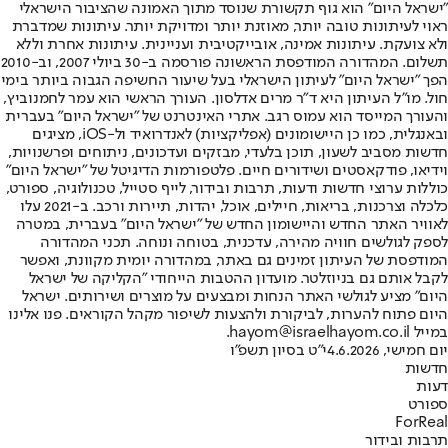
"ישראל היום" הוא גוף תקשורת שנוסד מתוך האמונה שהציבור הישראלי
ראוי לעיתונות טובה יותר, מאוזנת יותר ומדויקת יותר. עיתונות שמדברת
ולא צועקת. עיתונות אמינה, אובייקטיבית ועניינית. עיתונות אחרת וללא
תשלום. המהדורה המודפסת הראשונה פורסמה ב-30 ביולי 2007, וב-2010
הפך "ישראל היום" לעיתון הישראלי בעל שיעור החשיפה הגבוה ביותר בימי
חול. מו"ל העיתון היא ד"ר מרים אדלסון. העורך הראשי הוא עמר לחמנוביץ,
והעורך המייסד הוא עמוס רגב. אתרי האינטרנט של "ישראל היום" בעברית
ובאנגלית, כמו כן היישומונים (אפליקציות) לאנדרואיד ול-iOS, מציגים
חדשות מסביב לשעון, תוכן בלעדי, מבזקים ועדכונים, ניתוחים ופרשנויות,
וידיאו, פודקאסטים ושידורים חיים. פלטפורמות הדיגיטל של "ישראל היום"
כוללות ערוצי חדשות ודעות, תרבות ובידור, לייף סטייל, טכנולוגיה, ספורט,
כלכלה וצרכנות, בריאות, חיילים, אוכל, יהדות, תיירות ורכב. ב-2021 עלו
לאוויר האתר החדש והיישומון החדש של "ישראל היום" בעברית, במטרה
לספק לגולשים חוויה מהירה, עדכנית, בטוחה ונוחה. תכני המהדורה
המודפסת של העיתון זמינים גם באתר, במהדורה יומית מקוונת, ואפשר
לקבל אותם גם בניוזלטר. מועדון ההטבות הייחודי "הקליקה של ישראל
היום" מציע לגולשי האתר הנחות ומבצעים על מוצרים ושירותים. ישראל
היום פתוח להערות, לביקורת ולהצעות לשיפור מקהל הקוראים. פנו אלינו
במייל hayom@israelhayom.co.il.
יום חמישי, 4.6.2026
י"ט בסיון תשפ"ו
חדשות
דעות
ספורט
ForReal
תרבות ובידור