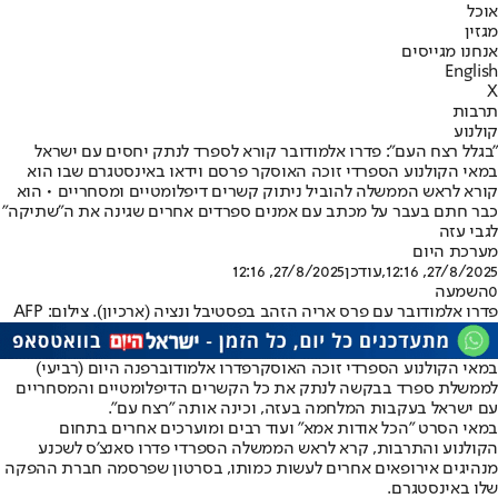
אוכל
מגזין
אנחנו מגייסים
English
X
תרבות
קולנוע
"בגלל רצח העם": פדרו אלמודובר קורא לספרד לנתק יחסים עם ישראל
במאי הקולנוע הספרדי זוכה האוסקר פרסם וידאו באינסטגרם שבו הוא
קורא לראש הממשלה להוביל ניתוק קשרים דיפלומטיים ומסחריים • הוא
כבר חתם בעבר על מכתב עם אמנים ספרדים אחרים שגינה את ה"שתיקה"
לגבי עזה
מערכת היום
27/8/2025, 12:16
,עודכן
27/8/2025, 12:16
0
השמעה
פדרו אלמודובר עם פרס אריה הזהב בפסטיבל ונציה (ארכיון). צילום: AFP
במאי הקולנוע הספרדי זוכה ה
אוסקר
פדרו אלמודובר
פנה היום (רביעי)
לממשלת ספרד בבקשה לנתק את כל הקשרים הדיפלומטיים והמסחריים
עם ישראל בעקבות המלחמה בעזה, וכינה אותה "רצח עם".
במאי הסרט "הכל אודות אמא" ועוד רבים ומוערכים אחרים בתחום
הקולנוע והתרבות, קרא לראש הממשלה הספרדי פדרו סאנצ'ס לשכנע
מנהיגים אירופאים אחרים לעשות כמותו, בסרטון שפרסמה חברת ההפקה
שלו באינסטגרם.