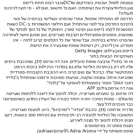
בעצמה לסמל. ועכשיו, כשהיקום של
DC
עובר רבוט תחת ג'יימס
גאן,
הוליווד
עוצרת את נשימתה: האם גל תישאר, ואם לא - מי תעז להיכנס
לנעליה?
הדרמה לא התחילה אתמול. אחרי שהסרט השלישי בבימויה של פטי
ג'נקינס התרסק עוד לפני שהתחיל, ועם חילופי המשמרות ב-DC כשאת
המושכות לקחו ג'יימס גאן ופיטר ספרן, התפקיד של גל הפך למוקד של
שמועות, פוסטים אמוציונליים וקרבות מעריצים. גאן אמנם אישר לאחרונה
שהסרט החדש בפיתוח, אבל שומר את כל הקלפים קרוב לחזה - אין
תסריט, אין ליהוק, רק רשימת שמות שמבעירה את הרשת.
ג'יימס גאן,צילום: Getty Images
השחקניות הבאות בתור
אז מי בתור? ארבעה שמות מובילים. אנה דה ארמס (37), שמככבת בימים
אלה לא רק בכותרות הוליווד אלא גם במדורי הרכילות בזכות הרומן
המתוקשר שלה כביכול עם טום קרוז. היא הכוכבת הקובנית-ספרדית
שמביאה איתה עוצמה שקטה, פגיעות מסוכנת ורזומה שמתחיל ב"בלייד
ראנר 2049" ונגמר במועמדות לאוסקר על "בלונד".
אנה דה ארמס,צילום: AFP
דה ארמס, כך טוענים מעריציה, יכולה להפוך את דיאנה ללוחמת שעייפה
מהעולם - פחות נסיכה יווניה ויותר גיבורה של העידן החדש, כשהפפראצי
כבר מוכנים לכל צעד.
אדריה ארחונה (33), כוכבת "אנדור" ו"מורביוס", היא, לטענת מעריציה,
התשובה של הוליווד לגיבורה רב-תרבותית עם נוכחות מסך בועטת, רקע
מגוון ויכולת להפוך כל סצנה לאירוע.
הצגת פוסט זה באינסטגרם
פוסט משותף על ידי ‏‎Adria Arjona‎‏ (@‏‎adriaarjona‎‏)