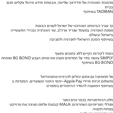
מהפכת האנרגיה של תדיראן: שליטה, אבטחת מידע וניהול אקלים חכם
בבית
בשיתוף TADIRAN
כך נערך הביטחון האנרגטי של ישראל לשנים הבאות
פסגת האנרגיה במעמד שגריר ארה"ב, שר האנרגיה ובכירי התעשייה
בישראל ובעולם
בשיתוף המכון הישראלי לאנרגיה ולסביבה
הסוד לקירות נקיים ללא כתמים נחשף
מומחה BG BOND עושה סדר על המדפים ומציג את מותג הצבע SIMPLY
בשיתוף BG BOND
אל תחמיצו! גם אתם יכולים להרוויח מהמונדיאל
יחסי הימור משופרים, הפקדות ב-Apple Pay ותשלום זכיות מיידי
בשיתוף המועצה להסדר ההימורים בספורט
חלון ההזדמנויות בכפר גנים נסגר
קבוצת אלמוג מציגה את פרויקט MALA: מגדלי הפרימיום האחרונים
בפתח תקווה