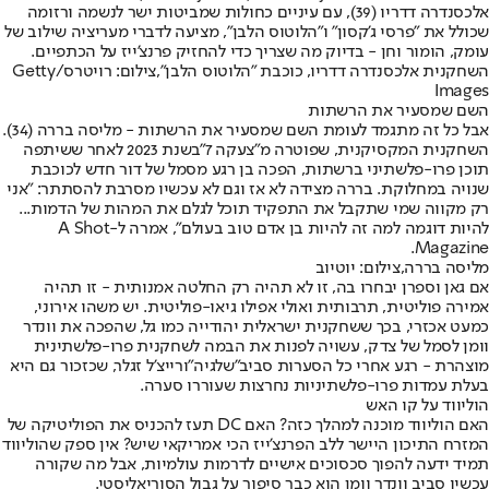
אלכסנדרה דדריו (39), עם עיניים כחולות שמביטות ישר לנשמה ורזומה
שכולל את "פרסי ג'קסון" ו"הלוטוס הלבן", מציעה לדברי מעריציה שילוב של
עומק, הומור וחן - בדיוק מה שצריך כדי להחזיק פרנצ'ייז על הכתפיים.
השחקנית אלכסנדרה דדריו, כוכבת "הלוטוס הלבן",צילום: רויטרס/Getty
Images
השם שמסעיר את הרשתות
אבל כל זה מתגמד לעומת השם שמסעיר את הרשתות - מליסה בררה (34).
השחקנית המקסיקנית, ש
פוטרה מ"צעקה 7"
בשנת 2023 לאחר ששיתפה
תוכן פרו-פלשתיני ברשתות, הפכה בן רגע מסמל של דור חדש לכוכבת
שנויה במחלוקת. בררה מצידה לא אז וגם לא עכשיו מסרבת להסתתר: "אני
רק מקווה שמי שתקבל את התפקיד תוכל לגלם את המהות של הדמות...
להיות דוגמה למה זה להיות בן אדם טוב בעולם", אמרה ל-A Shot
Magazine.
מליסה בררה,צילום: יוטיוב
אם גאן וספרן יבחרו בה, זו לא תהיה רק החלטה אמנותית - זו תהיה
אמירה פוליטית, תרבותית ואולי אפילו גיאו-פוליטית. יש משהו אירוני,
כמעט אכזרי, בכך ששחקנית ישראלית יהודייה כמו גל, שהפכה את וונדר
וומן לסמל של צדק, עשויה לפנות את הבמה לשחקנית פרו-פלשתינית
מוצהרת - רגע אחרי כל הסערות סביב
"שלגיה"
ורייצ'ל זגלר, שכזכור גם היא
בעלת עמדות פרו-פלשתיניות נחרצות שעוררו סערה.
הוליווד על קו האש
האם הוליווד מוכנה למהלך כזה? האם DC תעז להכניס את הפוליטיקה של
המזרח התיכון היישר ללב הפרנצ'ייז הכי אמריקאי שיש? אין ספק שהוליווד
תמיד ידעה להפוך סכסוכים אישיים לדרמות עולמיות, אבל מה שקורה
עכשיו סביב וונדר וומן הוא כבר סיפור על גבול הסוריאליסטי.