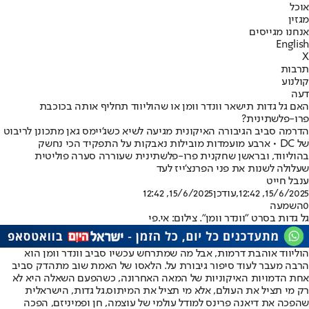
אוכל
מגזין
אנחנו מגייסים
English
X
תרבות
קולנוע
דעה
האם גל גדות תישאר וונדר וומן או שהוליווד תחליף אותה בכוכבת
פרו-פלשתינית?
הדרמה סביב הגיבורה האיקונית מגיעה לשיא כשג'יימס גאן מתכונן לריבוט
של DC • ארבע מועמדות מובילות נאבקות על התפקיד הכי נחשק
בהוליווד, ובראשן שחקנית פרו-פלשתינית שעוררה סערה פוליטית
שעלולה לשנות את פני הפרנצ'ייז לעד
ענבל חייט
15/6/2025, 12:42
,עודכן
15/6/2025, 12:42
0
השמעה
גל גדות בסרט "וונדר וומן". צילום: אי.פי
הוליווד אוהבת דרמות, אבל מה שמתרחש עכשיו סביב וונדר וומן הוא
הרבה מעבר לעוד סיפור גיבורת על. הלאסו של האמת שוב מתהדק סביב
אחת הדמויות האיקוניות של המאה האחרונה, כשהפעם השאלה היא לא
רק מי תציל את העולם, אלא מי תציל את המיתוס.
גל גדות
, הישראלית
שהפכה את דיאנה פרינס למודל עולמי של עוצמה, חן ופמיניזם, הפכה