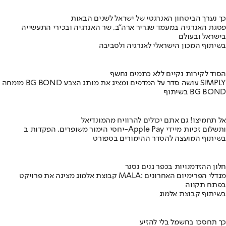
כך נערך הביטחון האנרגטי של ישראל לשנים הבאות
פסגת האנרגיה במעמד שגריר ארה"ב, שר האנרגיה ובכירי התעשייה
בישראל ובעולם
בשיתוף המכון הישראלי לאנרגיה ולסביבה
הסוד לקירות נקיים ללא כתמים נחשף
מומחה BG BOND עושה סדר על המדפים ומציג את מותג הצבע SIMPLY
בשיתוף BG BOND
אל תחמיצו! גם אתם יכולים להרוויח מהמונדיאל
יחסי הימור משופרים, הפקדות ב-Apple Pay ותשלום זכיות מיידי
בשיתוף המועצה להסדר ההימורים בספורט
חלון ההזדמנויות בכפר גנים נסגר
קבוצת אלמוג מציגה את פרויקט MALA: מגדלי הפרימיום האחרונים
בפתח תקווה
בשיתוף קבוצת אלמוג
כך תחסכו בחשמל בלי להזיע