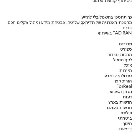
בשיתוף קבוצת אלמוג
כך תחסכו בחשמל בלי להזיע
מהפכת האנרגיה של תדיראן: שליטה, אבטחת מידע וניהול אקלים חכם
בבית
בשיתוף TADIRAN
מדורים
ספורט
תרבות ובידור
לייף סטייל
אוכל
תיירות
טכנולוגיה ומדע
הורוסקופ
ForReal
מגזין השבוע
דעות
חדשות בארץ
חדשות בעולם
פוליטי
ביטחוני
חינוך
בריאות