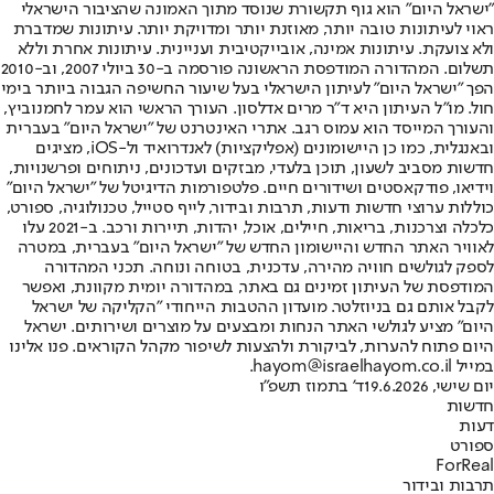
"ישראל היום" הוא גוף תקשורת שנוסד מתוך האמונה שהציבור הישראלי
ראוי לעיתונות טובה יותר, מאוזנת יותר ומדויקת יותר. עיתונות שמדברת
ולא צועקת. עיתונות אמינה, אובייקטיבית ועניינית. עיתונות אחרת וללא
תשלום. המהדורה המודפסת הראשונה פורסמה ב-30 ביולי 2007, וב-2010
הפך "ישראל היום" לעיתון הישראלי בעל שיעור החשיפה הגבוה ביותר בימי
חול. מו"ל העיתון היא ד"ר מרים אדלסון. העורך הראשי הוא עמר לחמנוביץ,
והעורך המייסד הוא עמוס רגב. אתרי האינטרנט של "ישראל היום" בעברית
ובאנגלית, כמו כן היישומונים (אפליקציות) לאנדרואיד ול-iOS, מציגים
חדשות מסביב לשעון, תוכן בלעדי, מבזקים ועדכונים, ניתוחים ופרשנויות,
וידיאו, פודקאסטים ושידורים חיים. פלטפורמות הדיגיטל של "ישראל היום"
כוללות ערוצי חדשות ודעות, תרבות ובידור, לייף סטייל, טכנולוגיה, ספורט,
כלכלה וצרכנות, בריאות, חיילים, אוכל, יהדות, תיירות ורכב. ב-2021 עלו
לאוויר האתר החדש והיישומון החדש של "ישראל היום" בעברית, במטרה
לספק לגולשים חוויה מהירה, עדכנית, בטוחה ונוחה. תכני המהדורה
המודפסת של העיתון זמינים גם באתר, במהדורה יומית מקוונת, ואפשר
לקבל אותם גם בניוזלטר. מועדון ההטבות הייחודי "הקליקה של ישראל
היום" מציע לגולשי האתר הנחות ומבצעים על מוצרים ושירותים. ישראל
היום פתוח להערות, לביקורת ולהצעות לשיפור מקהל הקוראים. פנו אלינו
במייל hayom@israelhayom.co.il.
יום שישי, 19.6.2026
ד' בתמוז תשפ"ו
חדשות
דעות
ספורט
ForReal
תרבות ובידור