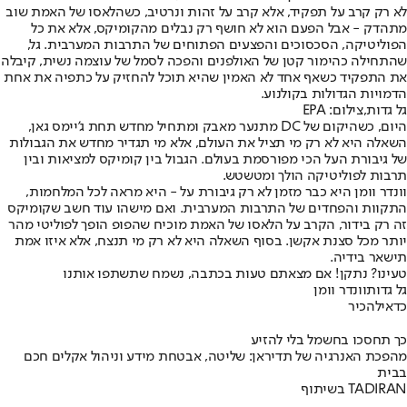
לא רק קרב על תפקיד, אלא קרב על זהות ונרטיב, כשהלאסו של האמת שוב
מתהדק - אבל הפעם הוא לא חושף רק נבלים מהקומיקס, אלא את כל
הפוליטיקה, הסכסוכים והפצעים הפתוחים של התרבות המערבית. גל,
שהתחילה כהימור קטן של האולפנים והפכה לסמל של עוצמה נשית, קיבלה
את התפקיד כשאף אחד לא האמין שהיא תוכל להחזיק על כתפיה את אחת
הדמויות הגדולות בקולנוע.
גל גדות,צילום: EPA
היום, כשהיקום של DC מתנער מאבק ומתחיל מחדש תחת ג'יימס גאן,
השאלה היא לא רק מי תציל את העולם, אלא מי תגדיר מחדש את הגבולות
של גיבורת העל הכי מפורסמת בעולם. הגבול בין קומיקס למציאות ובין
תרבות לפוליטיקה הולך ומטשטש.
וונדר וומן היא כבר מזמן לא רק גיבורת על - היא מראה לכל המלחמות,
התקוות והפחדים של התרבות המערבית. ואם מישהו עוד חשב שקומיקס
זה רק בידור, הקרב על הלאסו של האמת מוכיח שהפופ הופך לפוליטי מהר
יותר מכל סצנת אקשן. בסוף השאלה היא לא רק מי תנצח, אלא איזו אמת
תישאר בידיה.
טעינו? נתקן! אם מצאתם טעות בכתבה, נשמח שתשתפו אותנו
גל גדות
וונדר וומן
כדאי
להכיר
כך תחסכו בחשמל בלי להזיע
מהפכת האנרגיה של תדיראן: שליטה, אבטחת מידע וניהול אקלים חכם
בבית
בשיתוף TADIRAN