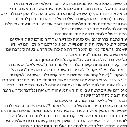
מחפשת באופן פעיל סרטונים ומידע על הצד הפלשתיני, ועוקבת אחרי
חשבונות של רשתות חברתיות. למה? מפני שהתקשורת המערבית רק
מראה את הצד השני (הישראלי). מדוע הם עושים את זה? אתן לכם להחליט
בעצמכם (רמיזה כי התקשורת נשלטת על ידי יהודים, ניתן להניח).
הצנזורה אמיתית מאוד. הפלשתינים יודעים את זה, והם יודעים שהעולם
מנסה להעלים אותם כבר עשרות שנים".
הסטורי של מליסה בררה,צילום: אינסטגרם
עוד כתבה בררה: "גם אני מגיעה ממדינה שהיתה קורבן לקולוניאליזם
(מקסיקו). פלשתין תהיה חופשייה. הם ניסו לקבור אותנו, הם לא ידעו
שאנחנו זרעים". כמו כן היא הגדירה את מה שמתרחש בעזה כ"כרצח עם"
ואף השתמשה במונח "טיהור אתני".
מליסה בררה וג'נה אורטגה ב"צעקה 6",צילום: מתוך הסרט
על רקע התבטאויות קשות אלה, החליטה חברת "ספייגלאס", שעובדת
בימים אלה על "צעקה 7", להיפרד מהשחקנית שהובילה את "צעקה 6"
ו"צעקה 5" (שם לקחה את המושכות מנב קמפבל) - אשר עלו לאקרנים
ב-2023 וב-2022 בהתאמה והצליחו מאוד בקופות. מטעם החברה נמסר כי
"יש לנו אפס סובלנות כלפי אנטישמיות והסתה לשנאה בכל צורה - כולל
אזכורים שגויים לרצח עם, טיהור אתני, עיוות השואה וכל דבר אחר שחוצה
את הגבול לתוך דברי שטנה".
הסטורי של מליסה בררה,צילום: אינסטגרם
טרם ידוע כיצד היעדרותה של בררה מ"צעקה 7", שצילומיו טרם יצאו לדרך,
ישפיעו על המשך עלילת הסדרה. השחקנית גילמה בצמד סרטים האחרונים
את דמותה המרכזית של סאם קרפנטר - מי שהתגלתה כבתו של בילי
לומיס, הנבל הראשי של הסרט הראשון. אין ספק שהכותבים ייאלצו לחשב
מסלול מחדש בכל הקשור להמשכון. אולי זה הזמן להחזיר את
נב