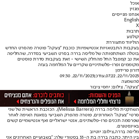
אוכל
מגזין
אנחנו מגייסים
English
X
תרבות
קולנוע
הוליווד מתעוררת
בעקבות התבטאויות אנטישמיות: כוכבת "צעקה" פוטרה מהסרט החדש
בוטלה השתתפותה של מליסה בררה בסרט השביעי בסדרה, שהחליפה
את נב קמפבל החל מהחלק השישי • זאת בעקבות סדרת פוסטים
מקוממים ופרו-פלשתיניים שקריים על המלחמה בעזה
דורון פרידמן
22/11/2023, 07:22
,עודכן
22/11/2023, 09:30
0
השמעה
"צעקה". צילום: יחסי ציבור
השחקנית מליסה בררה (Melissa Barrera), הכוכבת הראשית של שני
סרטי "צעקה" האחרונים, פוטרה מהפרק השביעי בסאגת האימה לאחר
שפרסמה תכנים פרו-פלשתינים, אנטי ישראליים ואף אנטישמיים קשים
באינסטגרם.
מליסה בררה,צילום: יוטיוב
בין היתר, כתבה בררה בת ה-33 בסטורי שלה: "בשבועיים האחרונים אני