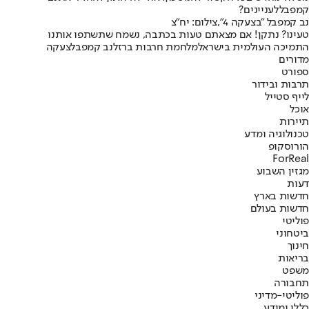
קמפבל
לעניינים?
נב קמפבל "בצעקה 4",צילום: יח"צ
טעינו? נתקן! אם מצאתם טעות בכתבה, נשמח שתשתפו אותנו
התמיכה העולמית בישראל
מלחמת חרבות ברזל
נב קמפבל
צעקה
מדורים
ספורט
תרבות ובידור
לייף סטייל
אוכל
תיירות
טכנולוגיה ומדע
הורוסקופ
ForReal
מגזין השבוע
דעות
חדשות בארץ
חדשות בעולם
פוליטי
ביטחוני
חינוך
בריאות
משפט
תחבורה
פוליטי-מדיני
כללי ומידע