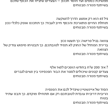
ממשיכת כספים ועד חוסר תכנון – הצעדים שיצילו את הכסף שלכם
בשיתוף מנורה מבטחים
גיל 65 הוא רק אמצע הדרך להשקעה
תוחלת החיים מתארכת והכסף חייב לעבוד: כך תתכננו אופק כלכלי נכון
בשיתוף מנורה מבטחים
צוואה בגיל פרישה: כך תעשו נכון
ברירת המחדל של החוק לא תמיד לטובתכם. כך תבטיחו מימוש צודק של
הצוואה
בשיתוף מנורה מבטחים
איך 200 ש"ח בחודש הופכים ל140 אלף ?
צעדים קטנים שיכולים לסגור את הבור הפנסיוני בין נשים לגברים
בשיתוף מנורה מבטחים
הסוד של איינשטיין שיגדיל לכם את הפנסיה
הריבית דריבית עובדת לטובתכם רק אם תתחילו מוקדם. כך תבנו עתיד
בטוח
בשיתוף מנורה מבטחים