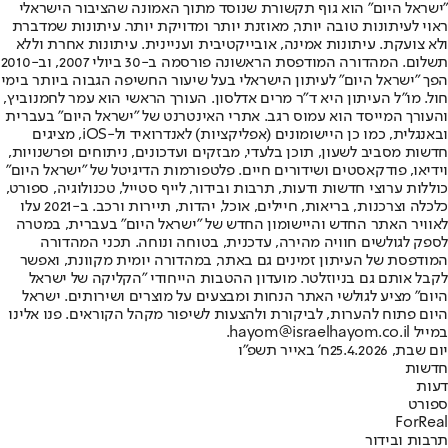
"ישראל היום" הוא גוף תקשורת שנוסד מתוך האמונה שהציבור הישראלי
ראוי לעיתונות טובה יותר, מאוזנת יותר ומדויקת יותר. עיתונות שמדברת
ולא צועקת. עיתונות אמינה, אובייקטיבית ועניינית. עיתונות אחרת וללא
תשלום. המהדורה המודפסת הראשונה פורסמה ב-30 ביולי 2007, וב-2010
הפך "ישראל היום" לעיתון הישראלי בעל שיעור החשיפה הגבוה ביותר בימי
חול. מו"ל העיתון היא ד"ר מרים אדלסון. העורך הראשי הוא עמר לחמנוביץ,
והעורך המייסד הוא עמוס רגב. אתרי האינטרנט של "ישראל היום" בעברית
ובאנגלית, כמו כן היישומונים (אפליקציות) לאנדרואיד ול-iOS, מציגים
חדשות מסביב לשעון, תוכן בלעדי, מבזקים ועדכונים, ניתוחים ופרשנויות,
וידיאו, פודקאסטים ושידורים חיים. פלטפורמות הדיגיטל של "ישראל היום"
כוללות ערוצי חדשות ודעות, תרבות ובידור, לייף סטייל, טכנולוגיה, ספורט,
כלכלה וצרכנות, בריאות, חיילים, אוכל, יהדות, תיירות ורכב. ב-2021 עלו
לאוויר האתר החדש והיישומון החדש של "ישראל היום" בעברית, במטרה
לספק לגולשים חוויה מהירה, עדכנית, בטוחה ונוחה. תכני המהדורה
המודפסת של העיתון זמינים גם באתר, במהדורה יומית מקוונת, ואפשר
לקבל אותם גם בניוזלטר. מועדון ההטבות הייחודי "הקליקה של ישראל
היום" מציע לגולשי האתר הנחות ומבצעים על מוצרים ושירותים. ישראל
היום פתוח להערות, לביקורת ולהצעות לשיפור מקהל הקוראים. פנו אלינו
במייל hayom@israelhayom.co.il.
יום שבת, 25.4.2026
ח' באייר תשפ"ו
חדשות
דעות
ספורט
ForReal
תרבות ובידור