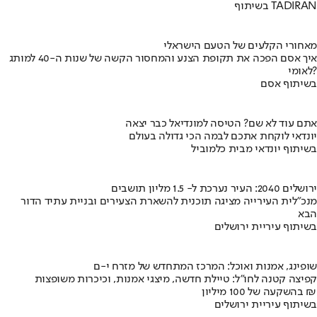
בשיתוף TADIRAN
מאחורי הקלעים של הטעם הישראלי
איך אסם הפכה את תקופת הצנע והמחסור הקשה של שנות ה-40 למותג
לאומי?
בשיתוף אסם
אתם עוד לא שם? הטיסה למונדיאל כבר יצאה
יונדאי לוקחת אתכם לבמה הכי גדולה בעולם
בשיתוף יונדאי מבית כלמוביל
ירושלים 2040: העיר נערכת ל- 1.5 מליון תושבים
מנכ"לית העירייה מציגה תוכנית להשארת הצעירים ובניית עתיד הדור
הבא
בשיתוף עיריית ירושלים
שופינג, אמנות ואוכל: המרכז המתחדש של מזרח י-ם
קפיצה קטנה לחו"ל: טיילת חדשה, מיצגי אמנות, וכיכרות משופצות
בהשקעה של 100 מיליון ₪
בשיתוף עיריית ירושלים