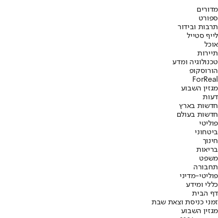
מדורים
ספורט
תרבות ובידור
לייף סטייל
אוכל
תיירות
טכנולוגיה ומדע
הורוסקופ
ForReal
מגזין השבוע
דעות
חדשות בארץ
חדשות בעולם
פוליטי
ביטחוני
חינוך
בריאות
משפט
תחבורה
פוליטי-מדיני
כללי ומידע
דף הבית
זמני כניסת וצאת שבת
מגזין השבוע