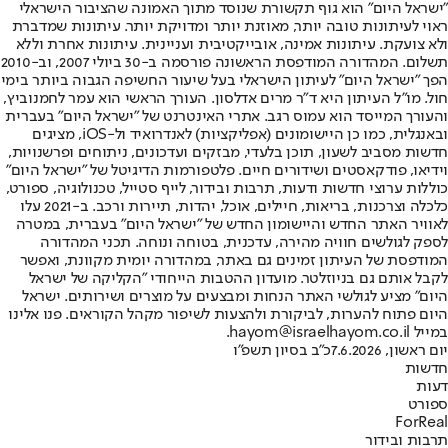
"ישראל היום" הוא גוף תקשורת שנוסד מתוך האמונה שהציבור הישראלי
ראוי לעיתונות טובה יותר, מאוזנת יותר ומדויקת יותר. עיתונות שמדברת
ולא צועקת. עיתונות אמינה, אובייקטיבית ועניינית. עיתונות אחרת וללא
תשלום. המהדורה המודפסת הראשונה פורסמה ב-30 ביולי 2007, וב-2010
הפך "ישראל היום" לעיתון הישראלי בעל שיעור החשיפה הגבוה ביותר בימי
חול. מו"ל העיתון היא ד"ר מרים אדלסון. העורך הראשי הוא עמר לחמנוביץ,
והעורך המייסד הוא עמוס רגב. אתרי האינטרנט של "ישראל היום" בעברית
ובאנגלית, כמו כן היישומונים (אפליקציות) לאנדרואיד ול-iOS, מציגים
חדשות מסביב לשעון, תוכן בלעדי, מבזקים ועדכונים, ניתוחים ופרשנויות,
וידיאו, פודקאסטים ושידורים חיים. פלטפורמות הדיגיטל של "ישראל היום"
כוללות ערוצי חדשות ודעות, תרבות ובידור, לייף סטייל, טכנולוגיה, ספורט,
כלכלה וצרכנות, בריאות, חיילים, אוכל, יהדות, תיירות ורכב. ב-2021 עלו
לאוויר האתר החדש והיישומון החדש של "ישראל היום" בעברית, במטרה
לספק לגולשים חוויה מהירה, עדכנית, בטוחה ונוחה. תכני המהדורה
המודפסת של העיתון זמינים גם באתר, במהדורה יומית מקוונת, ואפשר
לקבל אותם גם בניוזלטר. מועדון ההטבות הייחודי "הקליקה של ישראל
היום" מציע לגולשי האתר הנחות ומבצעים על מוצרים ושירותים. ישראל
היום פתוח להערות, לביקורת ולהצעות לשיפור מקהל הקוראים. פנו אלינו
במייל hayom@israelhayom.co.il.
יום ראשון, 7.6.2026
כ"ב בסיון תשפ"ו
חדשות
דעות
ספורט
ForReal
תרבות ובידור