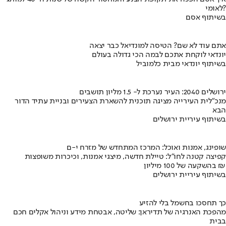
לאומי?
בשיתוף אסם
אתם עוד לא שם? הטיסה למונדיאל כבר יצאה
יונדאי לוקחת אתכם לבמה הכי גדולה בעולם
בשיתוף יונדאי מבית כלמוביל
ירושלים 2040: העיר נערכת ל- 1.5 מליון תושבים
מנכ"לית העירייה מציגה תוכנית להשארת הצעירים ובניית עתיד הדור
הבא
בשיתוף עיריית ירושלים
שופינג, אמנות ואוכל: המרכז המתחדש של מזרח י-ם
קפיצה קטנה לחו"ל: טיילת חדשה, מיצגי אמנות, וכיכרות משופצות
בהשקעה של 100 מיליון ₪
בשיתוף עיריית ירושלים
כך תחסכו בחשמל בלי להזיע
מהפכת האנרגיה של תדיראן: שליטה, אבטחת מידע וניהול אקלים חכם
בבית