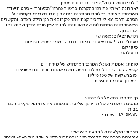
"בלוז לחופש הגדול",צילום: רדי רובינשטיין
לאחרונה ראיתי את רנן בהקרנת סרטו האחרון "המעורר" - סרט תיעודי
משפחתי העוסק בחלופת מכתבים בינו לבין סבו. נשביתי בקסמו של
הסרט, ודרכו יצא לי להכיר קצת יותר מקרוב את רנן הילד, האדם, והקשרים
המשפחתיים המפותלים שהביאו אותו להיות אמן פורץ הדרך שהיה. יהי
זכרו ברוך.
רנן שור,צילום: משה שי
טעינו? נתקן! אם מצאתם טעות בכתבה, נשמח שתשתפו אותנו
מיקי קם
כדאי
להכיר
שופינג, אמנות ואוכל: המרכז המתחדש של מזרח י-ם
קפיצה קטנה לחו"ל: טיילת חדשה, מיצגי אמנות, וכיכרות משופצות
בהשקעה של 100 מיליון ₪
בשיתוף עיריית ירושלים
כך תחסכו בחשמל בלי להזיע
מהפכת האנרגיה של תדיראן: שליטה, אבטחת מידע וניהול אקלים חכם
בבית
בשיתוף TADIRAN
מאחורי הקלעים של הטעם הישראלי
איך אסם הפכה את תקופת הצנע והמחסור הקשה של שנות ה-40 למותג