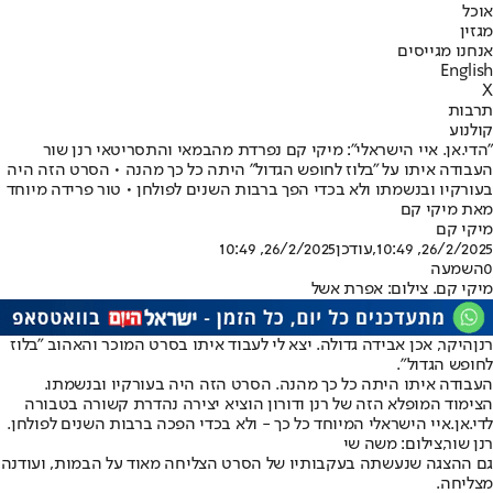
אוכל
מגזין
אנחנו מגייסים
English
X
תרבות
קולנוע
"הדי.אן. איי הישראלי": מיקי קם נפרדת מהבמאי והתסריטאי רנן שור
העבודה איתו על "בלוז לחופש הגדול" היתה כל כך מהנה • הסרט הזה היה
בעורקיו ובנשמתו ולא בכדי הפך ברבות השנים לפולחן • טור פרידה מיוחד
מאת מיקי קם
מיקי קם
26/2/2025, 10:49
,עודכן
26/2/2025, 10:49
0
השמעה
מיקי קם. צילום: אפרת אשל
רנן
היקר, אכן אבידה גדולה. יצא לי לעבוד איתו בסרט המוכר והאהוב "בלוז
לחופש הגדול".
העבודה איתו היתה כל כך מהנה. הסרט הזה היה בעורקיו ובנשמתו.
הצימוד המופלא הזה של רנן ודורון הוציא יצירה נהדרת קשורה בטבורה
לדי.אן.איי הישראלי המיוחד כל כך - ולא בכדי הפכה ברבות השנים לפולחן.
רנן שור,צילום: משה שי
גם ההצגה שנעשתה בעקבותיו של הסרט הצליחה מאוד על הבמות, ועודנה
מצליחה.