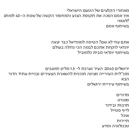
מאחורי הקלעים של הטעם הישראלי
איך אסם הפכה את תקופת הצנע והמחסור הקשה של שנות ה-40 למותג
לאומי?
בשיתוף אסם
אתם עוד לא שם? הטיסה למונדיאל כבר יצאה
יונדאי לוקחת אתכם לבמה הכי גדולה בעולם
בשיתוף יונדאי מבית כלמוביל
ירושלים 2040: העיר נערכת ל- 1.5 מליון תושבים
מנכ"לית העירייה מציגה תוכנית להשארת הצעירים ובניית עתיד הדור
הבא
בשיתוף עיריית ירושלים
מדורים
ספורט
תרבות ובידור
לייף סטייל
אוכל
תיירות
טכנולוגיה ומדע