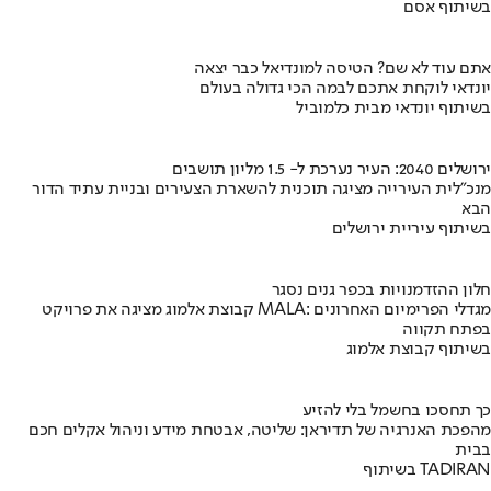
בשיתוף אסם
אתם עוד לא שם? הטיסה למונדיאל כבר יצאה
יונדאי לוקחת אתכם לבמה הכי גדולה בעולם
בשיתוף יונדאי מבית כלמוביל
ירושלים 2040: העיר נערכת ל- 1.5 מליון תושבים
מנכ"לית העירייה מציגה תוכנית להשארת הצעירים ובניית עתיד הדור
הבא
בשיתוף עיריית ירושלים
חלון ההזדמנויות בכפר גנים נסגר
קבוצת אלמוג מציגה את פרויקט MALA: מגדלי הפרימיום האחרונים
בפתח תקווה
בשיתוף קבוצת אלמוג
כך תחסכו בחשמל בלי להזיע
מהפכת האנרגיה של תדיראן: שליטה, אבטחת מידע וניהול אקלים חכם
בבית
בשיתוף TADIRAN