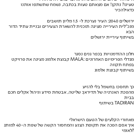
טעינו? נתקן! אם מצאתם טעות בכתבה, נשמח שתשתפו אותנו
כדאי
להכיר
ירושלים 2040: העיר נערכת ל- 1.5 מליון תושבים
מנכ"לית העירייה מציגה תוכנית להשארת הצעירים ובניית עתיד הדור
הבא
בשיתוף עיריית ירושלים
חלון ההזדמנויות בכפר גנים נסגר
קבוצת אלמוג מציגה את פרויקט MALA: מגדלי הפרימיום האחרונים
בפתח תקווה
בשיתוף קבוצת אלמוג
כך תחסכו בחשמל בלי להזיע
מהפכת האנרגיה של תדיראן: שליטה, אבטחת מידע וניהול אקלים חכם
בבית
בשיתוף TADIRAN
מאחורי הקלעים של הטעם הישראלי
איך אסם הפכה את תקופת הצנע והמחסור הקשה של שנות ה-40 למותג
לאומי?