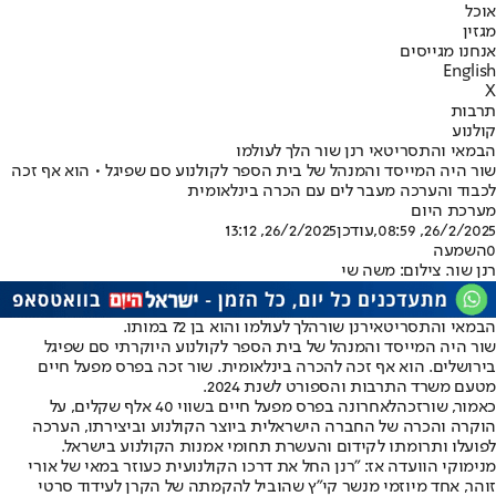
אוכל
מגזין
אנחנו מגייסים
English
X
תרבות
קולנוע
הבמאי והתסריטאי רנן שור הלך לעולמו
שור היה המייסד והמנהל של בית הספר לקולנוע סם שפיגל • הוא אף זכה
לכבוד והערכה מעבר לים עם הכרה בינלאומית
מערכת היום
26/2/2025, 08:59
,עודכן
26/2/2025, 13:12
0
השמעה
רנן שור. צילום: משה שי
הבמאי והתסריטאי
רנן שור
הלך לעולמו והוא בן 72 במותו.
שור היה המייסד והמנהל של בית הספר לקולנוע היוקרתי סם שפיגל
בירושלים. הוא אף זכה להכרה בינלאומית. שור זכה בפרס מפעל חיים
מטעם משרד התרבות והספורט לשנת 2024.
כאמור, שור
זכה
לאחרונה בפרס מפעל חיים בשווי 40 אלף שקלים, על
הוקרה והכרה של החברה הישראלית ביוצר הקולנוע וביצירתו, הערכה
לפועלו ותרומתו לקידום והעשרת תחומי אמנות הקולנוע בישראל.
מנימוקי הוועדה אז: "רנן החל את דרכו הקולנועית כעוזר במאי של אורי
זוהר, אחד מיוזמי מנשר קי"ץ שהוביל להקמתה של הקרן לעידוד סרטי