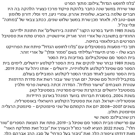
"בלוז לחופש הגדול",צילום: מתוך הסרט
שור שירת במשך שנה כחבר בלהקת פיקוד מרכז כצעיר הלהקה בה היו
חברים שלמה בראבא, שלומית אהרון, עמרי ניצן, דני וסלי, דורון סלומון
ושם-טוב לוי, ולאחר מכן שרת במשך שלוש שנים, ככתב צבאי של "במחנה"
וגלי צה"ל.
בשנת 1985 תיעד בסרטו הקצר "חתונה בירושלים" את חתונת ילדיהם
החוזרים בתשובה של אורי זוהר ואריק איינשטיין. הסרט פתח את פסטיבל
הסרטים הבינלאומי בחיפה.
תוך כדי מסעות בפסטיבלים עם "בלוז לחופש הגדול" פיתח את הפרויקט
הבא שלו - סרט תיעודי/עלילתי בשם "ממזר ומלך" על אורי זוהר.
בית הספר סם שפיגל,צילום: באדיבות בית הספר
בשנת 1989 נבחר שור להקים את בית הספר לקולנוע ירושלים, לימים בית
הספר סם שפיגל לקולנוע ולטלוויזיה, ירושלים - אותו ניהל עד שנת 2019.
בית הספר נחשב לאחד מבתי הספר לקולנוע המובילים בעולם.
במקביל לניהול סם שפיגל, יזם וערך שור עבור רשת את סדרת הדרמות
עטורת השבחים "שיעור מולדת". הסדרה זכתה בשישה פרסי וולג'ין
בפסטיבל ירושלים ובהקרנת שניים מסרטיה בפסטיבל קאן.
בשנת 2004, במסגרת חברותו בוועד המנהל בארגון הידידות
אוסטרליה-ישראל, הגה את פסטיבל הקולנוע הישראלי באוסטרליה.
בשנים 2007–2008 יזם את הקמתם של שני סינמטקים - סינמטק הרצליה
וסינמטק חולון.
רנן שור,צילום: משה שי
עם פרישתו מבית הספר סם שפיגל ב-2019, פתח את הוצאת הספרים "שור
הלר". בשנת 2022 הוציא לאור כמו"ל וכעורך את "ובכל זאת מתלקח האור"
מאת דודתו ציפורה הלר, ואת "גיבור בעל כורחי" על סבו, הרב אברהם הלר.