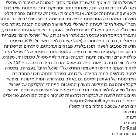
"ישראל היום" הוא גוף תקשורת שנוסד מתוך האמונה שהציבור הישראלי
ראוי לעיתונות טובה יותר, מאוזנת יותר ומדויקת יותר. עיתונות שמדברת
ולא צועקת. עיתונות אמינה, אובייקטיבית ועניינית. עיתונות אחרת וללא
תשלום. המהדורה המודפסת הראשונה פורסמה ב-30 ביולי 2007, וב-2010
הפך "ישראל היום" לעיתון הישראלי בעל שיעור החשיפה הגבוה ביותר בימי
חול. מו"ל העיתון היא ד"ר מרים אדלסון. העורך הראשי הוא עמר לחמנוביץ,
והעורך המייסד הוא עמוס רגב. אתרי האינטרנט של "ישראל היום" בעברית
ובאנגלית, כמו כן היישומונים (אפליקציות) לאנדרואיד ול-iOS, מציגים
חדשות מסביב לשעון, תוכן בלעדי, מבזקים ועדכונים, ניתוחים ופרשנויות,
וידיאו, פודקאסטים ושידורים חיים. פלטפורמות הדיגיטל של "ישראל היום"
כוללות ערוצי חדשות ודעות, תרבות ובידור, לייף סטייל, טכנולוגיה, ספורט,
כלכלה וצרכנות, בריאות, חיילים, אוכל, יהדות, תיירות ורכב. ב-2021 עלו
לאוויר האתר החדש והיישומון החדש של "ישראל היום" בעברית, במטרה
לספק לגולשים חוויה מהירה, עדכנית, בטוחה ונוחה. תכני המהדורה
המודפסת של העיתון זמינים גם באתר, במהדורה יומית מקוונת, ואפשר
לקבל אותם גם בניוזלטר. מועדון ההטבות הייחודי "הקליקה של ישראל
היום" מציע לגולשי האתר הנחות ומבצעים על מוצרים ושירותים. ישראל
היום פתוח להערות, לביקורת ולהצעות לשיפור מקהל הקוראים. פנו אלינו
במייל hayom@israelhayom.co.il.
יום רביעי, 10.6.2026
כ"ה בסיון תשפ"ו
חדשות
דעות
ספורט
ForReal
תרבות ובידור