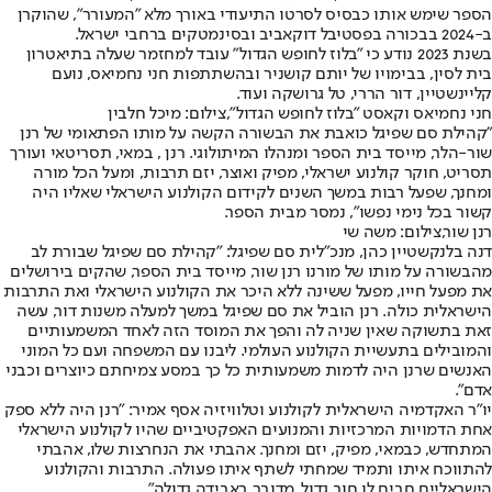
הספר שימש אותו כבסיס לסרטו התיעודי באורך מלא "המעורר", שהוקרן
ב-2024 בבכורה בפסטיבל דוקאביב ובסינמטקים ברחבי ישראל.
בשנת 2023 נודע כי "בלוז לחופש הגדול" עובד למחזמר שעלה בתיאטרון
בית לסין, בבימויו של יותם קושניר ובהשתתפות חני נחמיאס, נועם
קליינשטיין, דור הררי, טל גרושקה ועוד.
חני נחמיאס וקאסט "בלוז לחופש הגדול",צילום: מיכל חלבין
"קהילת סם שפיגל כואבת את הבשורה הקשה על מותו הפתאומי של רנן
שור-הלר, מייסד בית הספר ומנהלו המיתולוגי. רנן , במאי, תסריטאי ועורך
תסריט, חוקר קולנוע ישראלי, מפיק ואוצר, יזם תרבות, ומעל הכל מורה
ומחנך, שפעל רבות במשך השנים לקידום הקולנוע הישראלי שאליו היה
קשור בכל נימי נפשו", נמסר מבית הספר.
רנן שור,צילום: משה שי
דנה בלנקשטיין כהן, מנכ"לית סם שפיגל: "קהילת סם שפיגל שבורת לב
מהבשורה על מותו של מורנו רנן שור, מייסד בית הספר, שהקים בירושלים
את מפעל חייו, מפעל ששינה ללא היכר את הקולנוע הישראלי ואת התרבות
הישראלית כולה. רנן הוביל את סם שפיגל במשך למעלה משנות דור, עשה
זאת בתשוקה שאין שניה לה והפך את המוסד הזה לאחד המשמעותיים
והמובילים בתעשיית הקולנוע העולמי. ליבנו עם המשפחה ועם כל המוני
האנשים שרנן היה לדמות משמעותית כל כך במסע צמיחתם כיוצרים וכבני
אדם".
יו"ר האקדמיה הישראלית לקולנוע וטלוויזיה אסף אמיר: "רנן היה ללא ספק
אחת הדמויות המרכזיות והמנועים האפקטיביים שהיו לקולנוע הישראלי
המתחדש, כבמאי, מפיק, יזם ומחנך. אהבתי את הנחרצות שלו, אהבתי
להתווכח איתו ותמיד שמחתי לשתף איתו פעולה. התרבות והקולנוע
הישראליים חבים לו חוב גדול. מדובר באבידה גדולה".