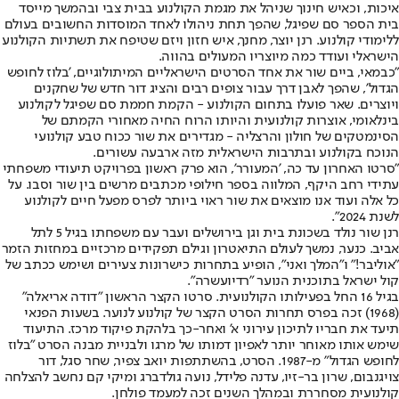
איכות, וכאיש חינוך שניהל את מגמת הקולנוע בבית צבי ובהמשך מייסד
בית הספר סם שפיגל, שהפך תחת ניהולו לאחד המוסדות החשובים בעולם
ללימודי קולנוע. רנן יוצר, מחנך, איש חזון ויזם שטיפח את תשתיות הקולנוע
הישראלי ועודד כמה מיוצריו המעולים בהווה.
"כבמאי, ביים שור את אחד הסרטים הישראליים המיתולוגיים, 'בלוז לחופש
הגדול', שהפך לאבן דרך עבור צופים רבים והציג דור חדש של שחקנים
ויוצרים. שאר פועלו בתחום הקולנוע - הקמת חממת סם שפיגל לקולנוע
בינלאומי, אוצרות קולנועית והיותו הרוח החיה מאחורי הקמתם של
הסינמטקים של חולון והרצליה - מגדירים את שור ככוח טבע קולנועי
הנוכח בקולנוע ובתרבות הישראלית מזה ארבעה עשורים.
"סרטו האחרון עד כה, 'המעורר', הוא פרק ראשון בפרויקט תיעודי משפחתי
עתידי רחב היקף, המלווה בספר חילופי מכתבים מרשים בין שור וסבו. על
כל אלה ועוד אנו מוצאים את שור ראוי ביותר לפרס מפעל חיים לקולנוע
לשנת 2024".
רנן שור נולד בשכונת בית וגן בירושלים ועבר עם משפחתו בגיל 5 לתל
אביב. כנער, נמשך לעולם התיאטרון וגילם תפקידים מרכזיים במחזות הזמר
"אוליבר!" ו"המלך ואני", הופיע בתחרות כישרונות צעירים ושימש ככתב של
קול ישראל בתוכנית הנוער "רדיועשרה".
בגיל 16 החל בפעילותו הקולנועית. סרטו הקצר הראשון "דודה אריאלה"
(1968) זכה בפרס תחרות הסרט הקצר של קולנוע לנוער. בשעות הפנאי
תיעד את חבריו לתיכון עירוני א' ואחר-כך בלהקת פיקוד מרכז. התיעוד
שימש אותו מאוחר יותר לאפיון דמותו של מרגו ולבניית מבנה הסרט "בלוז
לחופש הגדול" מ-1987. הסרט, בהשתתפות יואב צפיר, שחר סגל, דור
צויגנבום, שרון בר-זיו, עדנה פלידל, נועה גולדברג ומיקי קם נחשב להצלחה
קולנועית מסחררת ובמהלך השנים זכה למעמד פולחן.