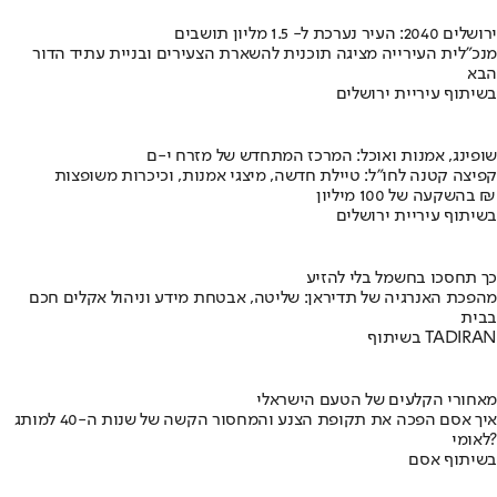
ירושלים 2040: העיר נערכת ל- 1.5 מליון תושבים
מנכ"לית העירייה מציגה תוכנית להשארת הצעירים ובניית עתיד הדור
הבא
בשיתוף עיריית ירושלים
שופינג, אמנות ואוכל: המרכז המתחדש של מזרח י-ם
קפיצה קטנה לחו"ל: טיילת חדשה, מיצגי אמנות, וכיכרות משופצות
בהשקעה של 100 מיליון ₪
בשיתוף עיריית ירושלים
כך תחסכו בחשמל בלי להזיע
מהפכת האנרגיה של תדיראן: שליטה, אבטחת מידע וניהול אקלים חכם
בבית
בשיתוף TADIRAN
מאחורי הקלעים של הטעם הישראלי
איך אסם הפכה את תקופת הצנע והמחסור הקשה של שנות ה-40 למותג
לאומי?
בשיתוף אסם