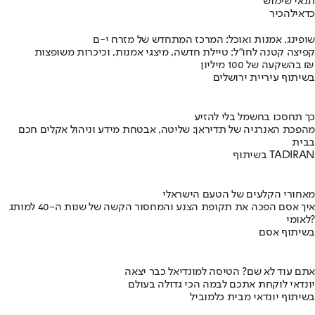
תנאי שימוש
כדאי
להכיר
שופינג, אמנות ואוכל: המרכז המתחדש של מזרח י-ם
קפיצה קטנה לחו"ל: טיילת חדשה, מיצגי אמנות, וכיכרות משופצות
בהשקעה של 100 מיליון ₪
בשיתוף עיריית ירושלים
כך תחסכו בחשמל בלי להזיע
מהפכת האנרגיה של תדיראן: שליטה, אבטחת מידע וניהול אקלים חכם
בבית
בשיתוף TADIRAN
מאחורי הקלעים של הטעם הישראלי
איך אסם הפכה את תקופת הצנע והמחסור הקשה של שנות ה-40 למותג
לאומי?
בשיתוף אסם
אתם עוד לא שם? הטיסה למונדיאל כבר יצאה
יונדאי לוקחת אתכם לבמה הכי גדולה בעולם
בשיתוף יונדאי מבית כלמוביל