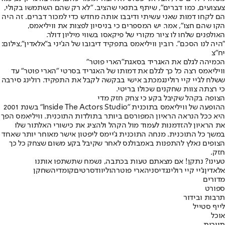
צעצועים, כמו דברים", שיתף בתנאי שהציב. "לא רק שהם השתמשו בקולי,
הם לקחו דמות שאני עשיתי ודיבבו אותה מחדש כדי למכור דברים. זה היה
הקו שהם חצו", אמר. יש המספרים כי בניסיון לפצות את וויליאמס,
האולפנים שלחו לו ציור מקורי של פיקאסו בשווי מיליון דולר.
"היה לנו הסכם". רובין וויליאמס בתפקיד דיבובו של הג'יני ב"אלאדין",צילום:
יח"צ
הכמיהה לגלם את האגריד בסאגת
"הארי פוטר"
וויליאמס רצה כל כך לגלם את דמותו של האגריד בסרטי "הארי פוטר" עד
ששלח ל
ג'יי קיי רולינג
מכתב אישי בבקשה לקבל את התפקיד. רולינג סירבה
כי רצתה צוות שחקנים שכולו בריטי.
הצופה בקהל שקיבל בקע כי צחק חזק מדי
ההופעה של וויליאמס בתוכנית "Inside The Actors Studio" בשנת 2001
היא ככל הנראה הראיון המפורסם ביותר בתולדות התוכנית. וויליאמס הפך
את הראיון להזדמנות לעמוד מול הקהל ולהציג את כישורי האלתור שלו
במשך כל התוכנית. מנחה התוכנית ג'יימס ליפטון אישר מאוחר יותר שאחד
הצופים נאלץ להתפנות באמבולנס לאחר שקיבל בקע משום שצחק כל כך
חזק.
טעינו? נתקן! אם מצאתם טעות בכתבה, נשמח שתשתפו אותנו
אלאדין
ג'יי קיי רולינג
דיסני
הארי פוטר
הוליווד
סרטים
קומדיה
שחקן
מדורים
ספורט
תרבות ובידור
לייף סטייל
אוכל
תיירות