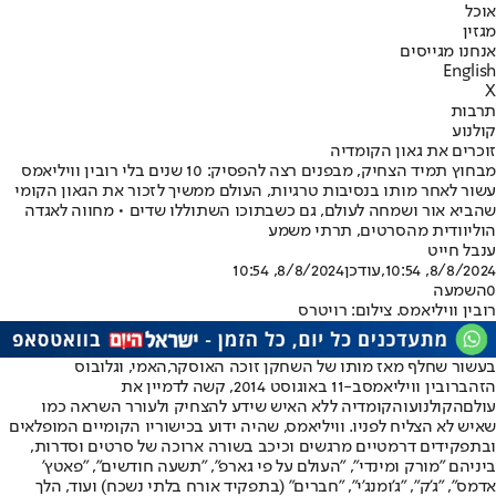
אוכל
מגזין
אנחנו מגייסים
English
X
תרבות
קולנוע
זוכרים את גאון הקומדיה
מבחוץ תמיד הצחיק, מבפנים רצה להפסיק: 10 שנים בלי רובין וויליאמס
עשור לאחר מותו בנסיבות טרגיות, העולם ממשיך לזכור את הגאון הקומי
שהביא אור ושמחה לעולם, גם כשבתוכו השתוללו שדים • מחווה לאגדה
הוליוודית מהסרטים, תרתי משמע
ענבל חייט
8/8/2024, 10:54
,עודכן
8/8/2024, 10:54
0
השמעה
רובין וויליאמס. צילום: רויטרס
בעשור שחלף מאז מותו של השחקן זוכה האוסקר,
האמי
, וגלובוס
הזהב
רובין וויליאמס
ב-11 באוגוסט 2014, קשה לדמיין את
עולם
הקולנוע
והקומדיה ללא האיש שידע להצחיק ולעורר השראה כמו
שאיש לא הצליח לפניו. וויליאמס, שהיה ידוע בכישוריו הקומיים המופלאים
ובתפקידים דרמטיים מרגשים וכיכב בשורה ארוכה של סרטים וסדרות,
ביניהם "מורק ומינדי", "העולם על פי גארפ", "תשעה חודשים", "פאטץ'
אדמס", "ג'ק", "ג'ומנג'י", "חברים" (בתפקיד אורח בלתי נשכח) ועוד, הלך