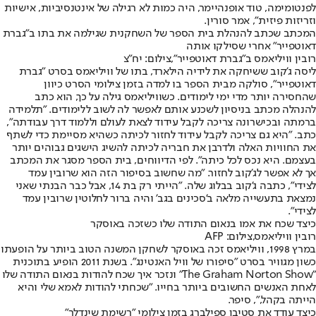
לפנטומימה, טוד אופנהיימר, היה כמות לא רגילה של אינטנסיביות, אישיות
וזריזות פיזית", אמר סורין.
המכתב שכתב להנהלת בית הספר של השחקנית שגילמה את בתו ב"גברת
דאוטפייר" אחרי שסילקו אותה
רובין וויליאמס ב"גברת דאוטפייר",צילום: יח"צ
ליסה ג'קוב ששיחקה את לידיה הילארד, בתו של וויליאמס בסרט "גברת
דאוטפייר", סולקה מבית הספר בו למדה בזמן צילומי הסרט כיוון
שהחסירה יותר מדי ימי לימודים. כשוויליאמס גילה על כך, הוא כתב
להנהלה מכתב בניסיון לשכנע אותם לאפשר לה לשוב ללימודים. "תלמידה
ברמתה ובכישרונה צריכה לקבל עידוד לצאת לעולם וללמוד דרך עבודתה",
כתב. "היא גם צריכה לקבל עידוד לחזור לכיתה כשהיא מסיימת כדי לשתף
את החוויות האלה ולדרבן את חבריה לכיתה להשיג הישגים גבוהים יותר
בעצמם. היא נכס לכל כיתה". לפי הדיווחים, בית הספר מסגר את המכתב
אך לא אפשר לג'קוב לחזור. "מה שחשוב בסיפור הזה הוא שרובין עמד
לצידי", כתבה ג'קוב בבלוג שלה. "הייתי רק בת 14, אבל כבר הבנתי שאני
נמצאת בתעשייה מלאה ב'סכינים בגב' והיה ברור לחלוטין שרובין עמד
לצידי".
כיצד שכח את אמו בנאום התודה שלו כשזכה באוסקר
רובין וויליאמס,צילום: AFP
במרץ 1998, וויליאמס זכה באוסקר לשחקן המשנה הטוב ביותר על הופעתו
כשון מגוויר בסרט "סיפורו של וויל האנטינג". בשנת 2011 הופיע בתוכנית
"The Graham Norton Show" ונזכר איך שכח להודות בנאום התודה שלו
לאחת האנשים החשובים ביותר בחייו. "שכחתי להודות לאמא שלי והיא
הייתה בקהל,", סיפר.
כיצד עודד את סטיבן ספילברג בזמן צילומי "רשימת שינדלר"