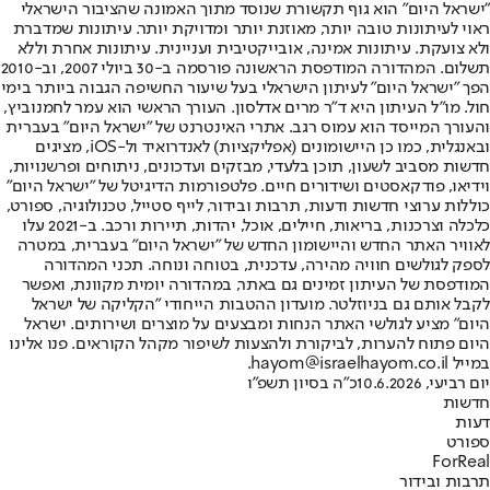
"ישראל היום" הוא גוף תקשורת שנוסד מתוך האמונה שהציבור הישראלי
ראוי לעיתונות טובה יותר, מאוזנת יותר ומדויקת יותר. עיתונות שמדברת
ולא צועקת. עיתונות אמינה, אובייקטיבית ועניינית. עיתונות אחרת וללא
תשלום. המהדורה המודפסת הראשונה פורסמה ב-30 ביולי 2007, וב-2010
הפך "ישראל היום" לעיתון הישראלי בעל שיעור החשיפה הגבוה ביותר בימי
חול. מו"ל העיתון היא ד"ר מרים אדלסון. העורך הראשי הוא עמר לחמנוביץ,
והעורך המייסד הוא עמוס רגב. אתרי האינטרנט של "ישראל היום" בעברית
ובאנגלית, כמו כן היישומונים (אפליקציות) לאנדרואיד ול-iOS, מציגים
חדשות מסביב לשעון, תוכן בלעדי, מבזקים ועדכונים, ניתוחים ופרשנויות,
וידיאו, פודקאסטים ושידורים חיים. פלטפורמות הדיגיטל של "ישראל היום"
כוללות ערוצי חדשות ודעות, תרבות ובידור, לייף סטייל, טכנולוגיה, ספורט,
כלכלה וצרכנות, בריאות, חיילים, אוכל, יהדות, תיירות ורכב. ב-2021 עלו
לאוויר האתר החדש והיישומון החדש של "ישראל היום" בעברית, במטרה
לספק לגולשים חוויה מהירה, עדכנית, בטוחה ונוחה. תכני המהדורה
המודפסת של העיתון זמינים גם באתר, במהדורה יומית מקוונת, ואפשר
לקבל אותם גם בניוזלטר. מועדון ההטבות הייחודי "הקליקה של ישראל
היום" מציע לגולשי האתר הנחות ומבצעים על מוצרים ושירותים. ישראל
היום פתוח להערות, לביקורת ולהצעות לשיפור מקהל הקוראים. פנו אלינו
במייל hayom@israelhayom.co.il.
יום רביעי, 10.6.2026
כ"ה בסיון תשפ"ו
חדשות
דעות
ספורט
ForReal
תרבות ובידור