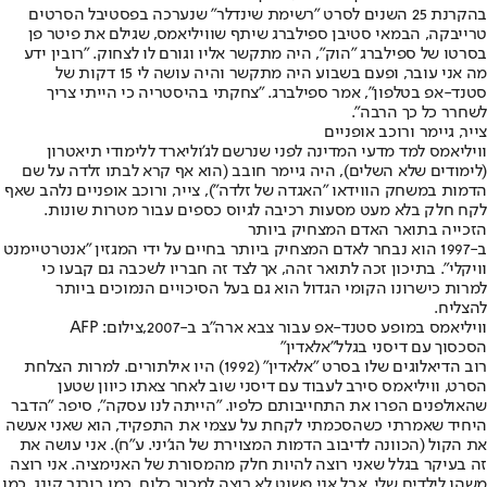
בהקרנת 25 השנים לסרט "רשימת שינדלר" שנערכה בפסטיבל הסרטים
טרייבקה, הבמאי סטיבן ספילברג שיתף שוויליאמס, שגילם את פיטר פן
בסרטו של ספילברג "הוק", היה מתקשר אליו וגורם לו לצחוק. "רובין ידע
מה אני עובר, ופעם בשבוע היה מתקשר והיה עושה לי 15 דקות של
סטנד-אפ בטלפון", אמר ספילברג. "צחקתי בהיסטריה כי הייתי צריך
לשחרר כל כך הרבה".
צייר, גיימר ורוכב אופניים
וויליאמס למד מדעי המדינה לפני שנרשם לג'וליארד ללימודי תיאטרון
(לימודים שלא השלים), היה גיימר חובב (הוא אף קרא לבתו זלדה על שם
הדמות במשחק הווידאו "האגדה של זלדה"), צייר, ורוכב אופניים נלהב שאף
לקח חלק בלא מעט מסעות רכיבה לגיוס כספים עבור מטרות שונות.
הזכייה בתואר האדם המצחיק ביותר
ב-1997 הוא נבחר לאדם המצחיק ביותר בחיים על ידי המגזין "אנטרטיימנט
וויקלי". בתיכון זכה לתואר זהה, אך לצד זה חבריו לשכבה גם קבעו כי
למרות כישרונו הקומי הגדול הוא גם בעל הסיכויים הנמוכים ביותר
להצליח.
וויליאמס במופע סטנד-אפ עבור צבא ארה"ב ב-2007,צילום: AFP
הסכסוך עם דיסני בגלל
"אלאדין"
רוב הדיאלוגים שלו בסרט "אלאדין" (1992) היו אילתורים. למרות הצלחת
הסרט, וויליאמס סירב לעבוד עם דיסני שוב לאחר צאתו כיוון שטען
שהאולפנים הפרו את התחייבותם כלפיו. "הייתה לנו עסקה", סיפר. "הדבר
היחיד שאמרתי כשהסכמתי לקחת על עצמי את התפקיד, הוא שאני אעשה
את הקול (הכוונה לדיבוב הדמות המצוירת של הג'יני. ע"ח). אני עושה את
זה בעיקר בגלל שאני רוצה להיות חלק מהמסורת של האנימציה. אני רוצה
משהו לילדים שלי, אבל אני פשוט לא רוצה למכור כלום, כמו בורגר קינג, כמו