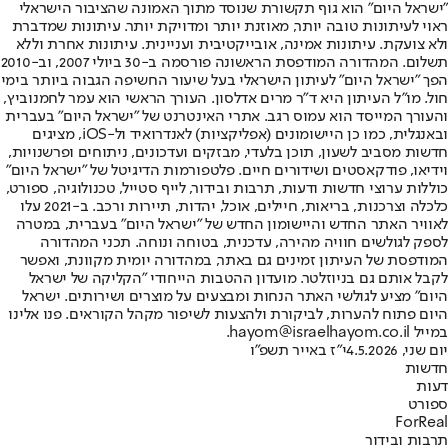
"ישראל היום" הוא גוף תקשורת שנוסד מתוך האמונה שהציבור הישראלי
ראוי לעיתונות טובה יותר, מאוזנת יותר ומדויקת יותר. עיתונות שמדברת
ולא צועקת. עיתונות אמינה, אובייקטיבית ועניינית. עיתונות אחרת וללא
תשלום. המהדורה המודפסת הראשונה פורסמה ב-30 ביולי 2007, וב-2010
הפך "ישראל היום" לעיתון הישראלי בעל שיעור החשיפה הגבוה ביותר בימי
חול. מו"ל העיתון היא ד"ר מרים אדלסון. העורך הראשי הוא עמר לחמנוביץ,
והעורך המייסד הוא עמוס רגב. אתרי האינטרנט של "ישראל היום" בעברית
ובאנגלית, כמו כן היישומונים (אפליקציות) לאנדרואיד ול-iOS, מציגים
חדשות מסביב לשעון, תוכן בלעדי, מבזקים ועדכונים, ניתוחים ופרשנויות,
וידיאו, פודקאסטים ושידורים חיים. פלטפורמות הדיגיטל של "ישראל היום"
כוללות ערוצי חדשות ודעות, תרבות ובידור, לייף סטייל, טכנולוגיה, ספורט,
כלכלה וצרכנות, בריאות, חיילים, אוכל, יהדות, תיירות ורכב. ב-2021 עלו
לאוויר האתר החדש והיישומון החדש של "ישראל היום" בעברית, במטרה
לספק לגולשים חוויה מהירה, עדכנית, בטוחה ונוחה. תכני המהדורה
המודפסת של העיתון זמינים גם באתר, במהדורה יומית מקוונת, ואפשר
לקבל אותם גם בניוזלטר. מועדון ההטבות הייחודי "הקליקה של ישראל
היום" מציע לגולשי האתר הנחות ומבצעים על מוצרים ושירותים. ישראל
היום פתוח להערות, לביקורת ולהצעות לשיפור מקהל הקוראים. פנו אלינו
במייל hayom@israelhayom.co.il.
יום שני, 4.5.2026
י"ז באייר תשפ"ו
חדשות
דעות
ספורט
ForReal
תרבות ובידור