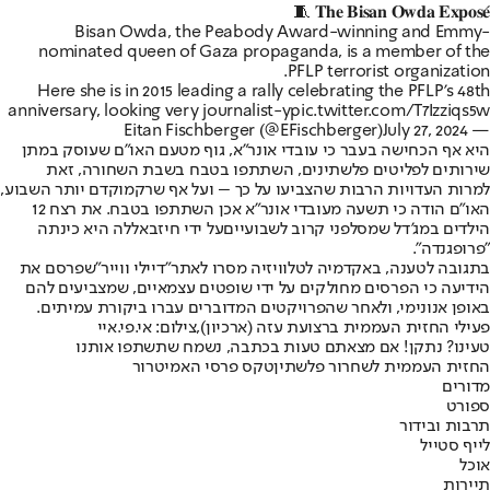
🧵 𝐓𝐡𝐞 𝐁𝐢𝐬𝐚𝐧 𝐎𝐰𝐝𝐚 𝐄𝐱𝐩𝐨𝐬𝐞́
Bisan Owda, the Peabody Award-winning and Emmy-
nominated queen of Gaza propaganda, is a member of the
PFLP terrorist organization.
Here she is in 2015 leading a rally celebrating the PFLP's 48th
anniversary, looking very journalist-y
pic.twitter.com/T7Izziqs5w
July 27, 2024
— Eitan Fischberger (@EFischberger)
היא אף הכחישה בעבר כי עובדי אונר"א, גוף מטעם האו"ם שעוסק במתן
שירותים לפליטים פלשתינים, השתתפו בטבח בשבת השחורה, זאת
למרות העדויות הרבות שהצביעו על כך – ועל אף שרק
מוקדם יותר השבוע
,
האו"ם הודה כי תשעה מעובדי אונר"א אכן השתתפו בטבח. את רצח 12
הילדים במג'דל שמס
לפני קרוב לשבועיים
על ידי חיזבאללה היא כינתה
"פרופגנדה".
בתגובה לטענה, באקדמיה לטלוויזיה מסרו לאתר
"דיילי ווייר"
שפרסם את
הידיעה כי הפרסים מחולקים על ידי שופטים עצמאיים, שמצביעים להם
באופן אנונימי, ולאחר שהפרויקטים המדוברים עברו ביקורת עמיתים.
פעילי החזית העממית ברצועת עזה (ארכיון),צילום: אי.פי.איי
טעינו? נתקן! אם מצאתם טעות בכתבה, נשמח שתשתפו אותנו
החזית העממית לשחרור פלשתין
טקס פרסי האמי
טרור
מדורים
ספורט
תרבות ובידור
לייף סטייל
אוכל
תיירות