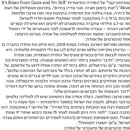
בפורמט קצר" על הסדרה התיעודית "It’s Bisan from Gaza and I’m Still
Alive" ("זאת ביסאן מעזה, ואני עדיין בחיים", בתרגום מאנגלית) של רשת
אל ג'זירה, שבה צילמה את חוויותיה ברצועת עזה מאז פרצה מלחמת
חרבות ברזל ב-7 באוקטובר, לאחר שמחבלי חמאס חדרו לישראל.
מה ש-4.7 מיליוני עוקביה באינסטגרם לא יודעים הוא שיש לה קשרים
לארגון הטרור - עובדה שדווחה לראשונה לפני כשבועיים על ידי הפעיל
איתן פישברגר, שמצא הוכחות לפעילותה של אוודה בארגון הרצחני.
אחד מהסרטים של אוודה:
בפוסט שפרסם הארגון באתרו בשנת 2018, הוא מיתג את אוודה כחברה בו
– ובראיון שקיימה שלוש שנים קודם לכן עם כלי תקשורת פלשתיני, היא
נראתה לובשת מדים צבאיים וצעיף של החזית העממית, שבו אמרה
בערבית: "הדבר החשוב ביותר הוא האנשים שבעזה, בגדה המערבית (כך
במקור; ע"א) ובירושלים. כולם ביחד לא יוותרו אפילו לרגע על אדמתם, על
הזכות על אדמתם. הם לא יוותרו בכלל על מטרתם ועל המהפכה שלהם".
הראיון התקיים באירוע של ארגון הטרור, שבו ילדים וגברים נראו עוטים
מסכות ומחזיקים בסכינים ובדגלי ארגון הטרור הלבנוני חיזבאללה. שנה
לאחר מכן היא הנחתה אירוע דומה, שאותו פתחה ברגע של דקת דומייה
"לזכר הנשמות של הקדושים המעונים שלנו".
מאז פרצה המלחמה, ניצלה אוודה את החשיפה שיש לה למיליוני גולשים
ברחבי העולם, תקפה את ישראל במספר הזדמנויות – ואף טענה כי זו
"מבצעת רצח עם וטובחת בעזתים בכל שנייה". על אירועי 7 באוקטובר, היא
כתבה בעבר: "למה היה ניתן לצפות לאחר 75 שנות כיבוש ואחרי 17 שנות
מצור? האם משפחות האסירים (הכוונה לאסירים הביטחוניים אותם עצרה
ישראל; ע"א) יישארו דוממות?".
אחד מהציוצים של פישברגר על אוודה: