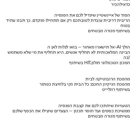
כדאי
להכיר
הסוד של איינשטיין שיגדיל לכם את הפנסיה
הריבית דריבית עובדת לטובתכם רק אם תתחילו מוקדם. כך תבנו עתיד
בטוח
בשיתוף מנורה מבטחים
אל תישארו מאחור – בואו לגלות לאן ה-AI הולך
הבינה המלאכותית לא תחליף אנשים, היא תחליף את מי שלא משתמש
בה!
בשיתוף HIT,המכון הטכנולוגי חולון
מהפכת הרובוטיקה לבית
מהפכת הניקיון החכם: כל הבית נקי בלחיצת כפתור
בשיתוף רונלייט
הטעויות שיחתכו לכם את קצבת הפנסיה
ממשיכת כספים ועד חוסר תכנון – הצעדים שיצילו את הכסף שלכם
בשיתוף מנורה מבטחים