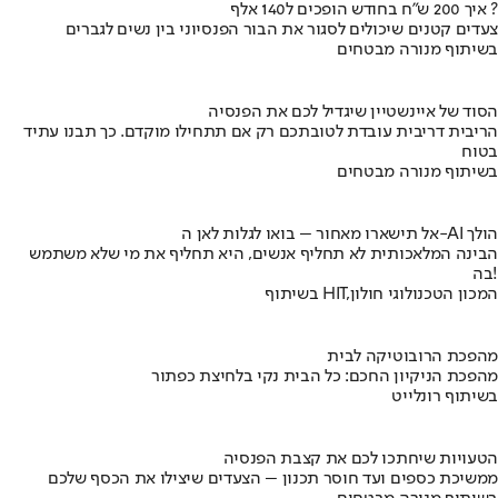
איך 200 ש"ח בחודש הופכים ל140 אלף ?
צעדים קטנים שיכולים לסגור את הבור הפנסיוני בין נשים לגברים
בשיתוף מנורה מבטחים
הסוד של איינשטיין שיגדיל לכם את הפנסיה
הריבית דריבית עובדת לטובתכם רק אם תתחילו מוקדם. כך תבנו עתיד
בטוח
בשיתוף מנורה מבטחים
אל תישארו מאחור – בואו לגלות לאן ה-AI הולך
הבינה המלאכותית לא תחליף אנשים, היא תחליף את מי שלא משתמש
בה!
בשיתוף HIT,המכון הטכנולוגי חולון
מהפכת הרובוטיקה לבית
מהפכת הניקיון החכם: כל הבית נקי בלחיצת כפתור
בשיתוף רונלייט
הטעויות שיחתכו לכם את קצבת הפנסיה
ממשיכת כספים ועד חוסר תכנון – הצעדים שיצילו את הכסף שלכם