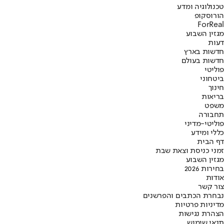
טכנולוגיה ומדע
הורוסקופ
ForReal
מגזין השבוע
דעות
חדשות בארץ
חדשות בעולם
פוליטי
ביטחוני
חינוך
בריאות
משפט
תחבורה
פוליטי-מדיני
כללי ומידע
דף הבית
זמני כניסת וצאת שבת
מגזין השבוע
בחירות 2026
אודות
צור קשר
נבחרת הכתבים והפרשנים
מדיניות פרטיות
הצהרת נגישות
תנאי שימוש