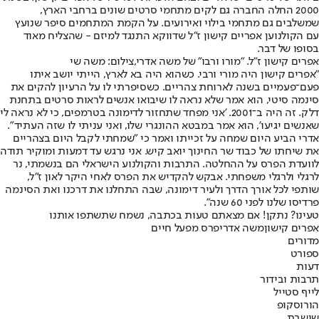
2000 החלה החברה גם לקים מתחמי סרטים שונים ברחבי הארץ,
שמשלבים גם מתחמי בילוי ואירועים. על הקמת המתחמים סיפר שנועץ
עם הקולנוען אפריים קישון ז"ל שדווקא התנגד למיזם - שהצליח מאוד
בסופו של דבר.
אפרים קישון ז"ל. "מורו ורבו" של משה אדרי,צילום: משה שי
"אפרים קישון היה מורי ורבי. כשהוא היה בא לארץ, הייתי יושב איתו
פעם־פעמיים בשנה לארוחת צהריים. כשסיפרתי לו על הרעיון להקים את
סינמה סיטי, הוא אמר שלא נראה לו שיבואו אנשים לראות סרטים בתחנת
דלק. זה היה ב־2001. 'אני מפחד שתחזור לדימונה בטרמפים, כי לא נראה לי
שאנשים יגיעו', הוא אמר במבטא ההונגרי שלו, ואני עניתי לו שזה העתיד".
אדרי הביע היום שמחה על זכייתו ואמר כי "שמחתי לקבל היום בצהריים
את שיחתו של כבוד שר החינוך יואב קיש. אני נרגש עד דמעות ומוקיר תודה
לוועדת הפרס על ההחלטה. התרבות והקולנוע הישראלי הם בנשמתי, נר
לרגלי ולרגלי משפחתי. אבקש להקדיש את הפרס לאחי היקר לאון ז"ל,
שותפי לכל אורך הדרך ולעיר דימונה, שבה התחלנו את דרכנו ואת הסינמה
פרדיסו שלנו לפני 60 שנה".
טעינו? נתקן! אם מצאתם טעות בכתבה, נשמח שתשתפו אותנו
אפרים קישון
משה אדרי
פרס מפעל חיים
מדורים
ספורט
דעות
תרבות ובידור
לייף סטייל
הורוסקופ
שישבת