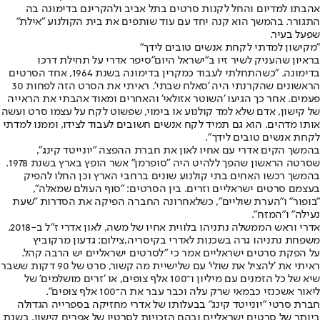
אהבתו למדיום והחל לקנות סרטים בתל אביב ולהקרינם בדימונה בה
התגורר. בהמשך הוא קנה יחד עם עוד שותפים את בית הקולנוע "אילת"
שפעל בעיר.
"מקישון למדתי לקחת אנשים טובים לידך"
ב
ראיון שהעניק לשיר זיו ב"ישראל היום"
סיפר אדרי על תחילת דרכו
בדימונה. "כשהתחלתי לעבוד כמקרין בדימונה בשנת 1964, אחד הסרטים
הראשונים שהקרנתי היה 'סאלח שבתי'. ראיתי את הסרט הזה לפחות 30
פעמים. אחר כך הגיעו 'השוטר אזולאי' והאחרים ומאוד אהבתי את הראייה
של קישון, אדם שלא למד קולנוע או בימוי, שפשוט לקח על עצמו סרט ועשה
אותו מדהים. הוא גם תמיד לקח אנשים חשובים לעבוד לצידו, וממנו למדתי
לקחת אנשים טובים לידך".
בהמשך הקים אדרי עם אחיו לאון את חברת ההפצה "יונייטד קינג",
שסרטה הראשון שהפך ללהיט היה "סופרמן" אשר הופץ בארץ בשנת 1978.
בהמשך רכשו האחים בתי קולנוע שונים ברחבי הארץ וכן החלו להפיק
בעצמם סרטים ישראליים וזרים. בין הסרטים: "סוף העולם שמאלה",
"בופור" ו"הערת שוליים", כשלאחרונה החברה הפיקה את הסדרות "שעת
נעילה" ו"המזח".
אדרי וראש הממשלה נתניהו בלווית אחיו של משה, לאון אדרי ז"ל ב-2018.
משפחת נתניהו גרה בשכנות לאדרי בקיסריה,צילום: גדעון מרקוביץ
על הפקת סרטים ישראליים אמר כי "לסרטים ישראליים יש הרבה קהל.
ראיתי את 'להציל את שולי' עם שלישיית מה קשור, סרט של 90 דקות ששבר
שיא של כל הזמנים עם מיליון ו־100 אלף צופים, או 'זרים מושלמים' של
ליאור אשכנזי כבמאי שרק עלה וכבר עבר את ה־100 אלף צופים".
חברת סרטי "יונייטד קינג" בבעלותו של אדרי מחזיקה בספרייה הגדולה
ביותר של סרטים ישראליים ובהם הזכויות לסרטיו של אפרים קישון. בשנת