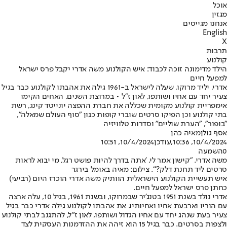
אוכל
מגזין
אנחנו מגייסים
English
X
תרבות
קולנוע
הילד מדימונה זוכה לכבוד: איש הקולנוע משה אדרי יקבל פרס ישראל
למפעל חיים
אדרי, יליד מרוקו, שעלה לישראל ב-1961 גילה את אהבתו לקולנוע כבר בגיל
צעיר יחד עם אחיו ושותפו, לאון ז"ל • במרוצת השנים, האחים הקימו
אימפריית קולנוע מקומית שכללה את חברת ההפצה יונייטד קינג, רשת
בתי קולנוע וכן הפיקו סרטים שוברי קופות כגון "סוף העולם שמאלה",
"בופור", "הערת שוליים" וסדרות טלוויזיה
אסף גולן
מאיה כהן
10/4/2024, 10:36
,עודכן
10/4/2024, 10:51
0
השמעה
משה אדרי. "קישון אמר לי, 'אתה בדרך להיות פושט רגל, מי יבוא לראות
סרטים ליד תחנת דלק?'". צילום: מאיה באומל בירגר
איש תעשיית הקולנוע הישראלית הוותיק משה אדרי הוכרז היום (רביעי)
כחתן פרס ישראל למפעל חיים.
אדרי נולד בשנת 1951 בטנג'יר שבמרוקו, ובשנת 1961, בגיל 10, עלה ארצה
עם הוריו וארבעת אחיו ואחיותיו. את אהבתו לקולנוע גילה אדרי כבר בגיל
צעיר בעת שנהג יחד עם אחיו הגדול ושותפו, לאון ז"ל, להתגנב לבתי קולנוע
ולצפות בסרטים. כבר בגיל 15 הוא זיהה את ההזדמנות העסקית לצד