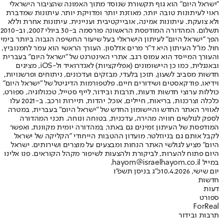
"ישראל היום" הוא גוף תקשורת שנוסד מתוך האמונה שהציבור הישראלי
ראוי לעיתונות טובה יותר, מאוזנת יותר ומדויקת יותר. עיתונות שמדברת
ולא צועקת. עיתונות אמינה, אובייקטיבית ועניינית. עיתונות אחרת וללא
תשלום. המהדורה המודפסת הראשונה פורסמה ב-30 ביולי 2007, וב-2010
הפך "ישראל היום" לעיתון הישראלי בעל שיעור החשיפה הגבוה ביותר בימי
חול. מו"ל העיתון היא ד"ר מרים אדלסון. העורך הראשי הוא עמר לחמנוביץ,
והעורך המייסד הוא עמוס רגב. אתרי האינטרנט של "ישראל היום" בעברית
ובאנגלית, כמו כן היישומונים (אפליקציות) לאנדרואיד ול-iOS, מציגים
חדשות מסביב לשעון, תוכן בלעדי, מבזקים ועדכונים, ניתוחים ופרשנויות,
וידיאו, פודקאסטים ושידורים חיים. פלטפורמות הדיגיטל של "ישראל היום"
כוללות ערוצי חדשות ודעות, תרבות ובידור, לייף סטייל, טכנולוגיה, ספורט,
כלכלה וצרכנות, בריאות, חיילים, אוכל, יהדות, תיירות ורכב. ב-2021 עלו
לאוויר האתר החדש והיישומון החדש של "ישראל היום" בעברית, במטרה
לספק לגולשים חוויה מהירה, עדכנית, בטוחה ונוחה. תכני המהדורה
המודפסת של העיתון זמינים גם באתר, במהדורה יומית מקוונת, ואפשר
לקבל אותם גם בניוזלטר. מועדון ההטבות הייחודי "הקליקה של ישראל
היום" מציע לגולשי האתר הנחות ומבצעים על מוצרים ושירותים. ישראל
היום פתוח להערות, לביקורת ולהצעות לשיפור מקהל הקוראים. פנו אלינו
במייל hayom@israelhayom.co.il.
יום שישי, 10.4.2026
כ"ג בניסן תשפ"ו
חדשות
דעות
ספורט
ForReal
תרבות ובידור