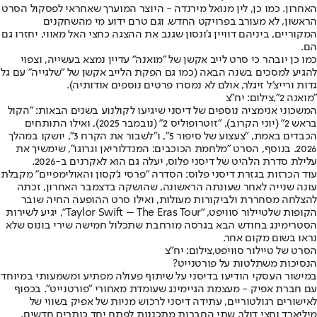
האחרון. כמו כן, לין מנואל מירנדה - היוצר המוערך שאחראי לפסקול הסרט
הראשון, לא מעורב בפרויקט החדש, וגם טרם ידוע מי מהשחקנים
המקוריים, ביניהם דוויין ג'ונסון שגנב את ההצגה כחצי האל מאווי, יחזרו גם
הם.
כמו כן יובהר כי סרט לייב אקשן של "מואנה" עדיין נמצא בעשייה, וצפוי
להגיע למסכים בשנה הבאה (כמו גם הפקת הלייב אקשן של "שלגייה" עם גל
גדות ורייצ'ל זיגלר, אולם לא נמסרו פרטים נוספים אודותיה).
"מואנה 2",צילום: יח"צ
המשכוני אנימציה נוספים של דיסני שיגיעו לקולנוע בשנים הבאות: "הקול
בראש 2" (יוני הקרוב), "זוטרופוליס 2" (נובמבר 2025), ואילו התותחים
הכבדים באמת, "צעצוע של סיפור 5", ו"לשבור את הקרח 3", יושקו במהלך
2026. בנוסף, הסרט "מלחמת הכוכבים: המנדלוריאן וגרוגו", שימשיך את
עלילת סדרת הלהיט של דיסני פלוס, יעלה גם הוא לאקרנים ב-2026.
עוד הכרזות בגזרת דיסני פלוס: הסדרה "פרסי ג'קסון והאולימפיים" מקבלת
עונה שנייה לאחר שעונתה הראשונה, שהושקה בדצמבר האחרון, זכתה
להצלחה מסחררת ולביקורות מעולות, ואילו סרט ההופעה החיה שובר
הקופות של
טיילור סוויפט
, "Taylor Swift – The Eras Tour", יגיע לשירות
הסטרימינג בחודש הבא בגרסה מורחבת שתכלול חמישה שירי בונוס שלא
נראו בשום מקום אחר.
הסרט של טיילור סוויפט,צילום: יח"צ
הנסיכות משתלטות על פורטנייט?
במישור העסקי הודיעו בדיסני על שיתוף פעולה מפתיע ומשמעותי במיוחד
עם חברת אפיק - מעצמת הגיימינג שעומדת מאחורי "פורטנייט". בכפוף
לאישורים רגולטוריים, עתידה דיסני לרכוש מניות של אפיק בשווי של
מיליארד וחצי דולר. שתי החברות מתכננות לפתח יחד כותרים חדשים,