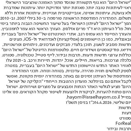
"ישראל היום" הוא גוף תקשורת שנוסד מתוך האמונה שהציבור הישראלי
ראוי לעיתונות טובה יותר, מאוזנת יותר ומדויקת יותר. עיתונות שמדברת
ולא צועקת. עיתונות אמינה, אובייקטיבית ועניינית. עיתונות אחרת וללא
תשלום. המהדורה המודפסת הראשונה פורסמה ב-30 ביולי 2007, וב-2010
הפך "ישראל היום" לעיתון הישראלי בעל שיעור החשיפה הגבוה ביותר בימי
חול. מו"ל העיתון היא ד"ר מרים אדלסון. העורך הראשי הוא עמר לחמנוביץ,
והעורך המייסד הוא עמוס רגב. אתרי האינטרנט של "ישראל היום" בעברית
ובאנגלית, כמו כן היישומונים (אפליקציות) לאנדרואיד ול-iOS, מציגים
חדשות מסביב לשעון, תוכן בלעדי, מבזקים ועדכונים, ניתוחים ופרשנויות,
וידיאו, פודקאסטים ושידורים חיים. פלטפורמות הדיגיטל של "ישראל היום"
כוללות ערוצי חדשות ודעות, תרבות ובידור, לייף סטייל, טכנולוגיה, ספורט,
כלכלה וצרכנות, בריאות, חיילים, אוכל, יהדות, תיירות ורכב. ב-2021 עלו
לאוויר האתר החדש והיישומון החדש של "ישראל היום" בעברית, במטרה
לספק לגולשים חוויה מהירה, עדכנית, בטוחה ונוחה. תכני המהדורה
המודפסת של העיתון זמינים גם באתר, במהדורה יומית מקוונת, ואפשר
לקבל אותם גם בניוזלטר. מועדון ההטבות הייחודי "הקליקה של ישראל
היום" מציע לגולשי האתר הנחות ומבצעים על מוצרים ושירותים. ישראל
היום פתוח להערות, לביקורת ולהצעות לשיפור מקהל הקוראים. פנו אלינו
במייל hayom@israelhayom.co.il.
יום שלישי, 14.4.2026
כ"ז בניסן תשפ"ו
חדשות
דעות
ספורט
ForReal
תרבות ובידור