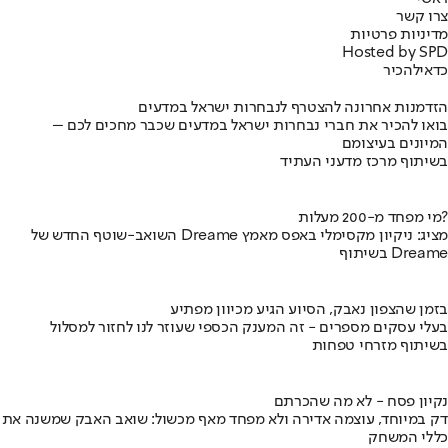
צרו קשר
מדיניות פרטיות
Hosted by SPD
כדאי
להכיר
הזדמנות אחרונה להצטרף לנבחרות ישראל במדעים
בואו להכיר את חברי נבחרות ישראל במדעים שכבר מחכים לכם –
המיונים בעיצומם
בשיתוף מרכז מדעני העתיד
מי מפחד מ-200 מעלות?
השואב-שוטף החדש של Dreame מציג: ניקיון מקסימלי באפס מאמץ
בשיתוף Dreame
בזמן שהצפון נאבק, הסיוע הגיע מכיוון מפתיע
בעלי עסקים מספרים - זה המענק הכספי שעוזר לנו לחזור למסלול
בשיתוף מזרחי טפחות
נקיון פסח - לא מה שהכרתם
דק במיוחד, עוצמה אדירה ולא מפחד מאף מכשול: שואב האבק שמשנה את
כללי המשחק