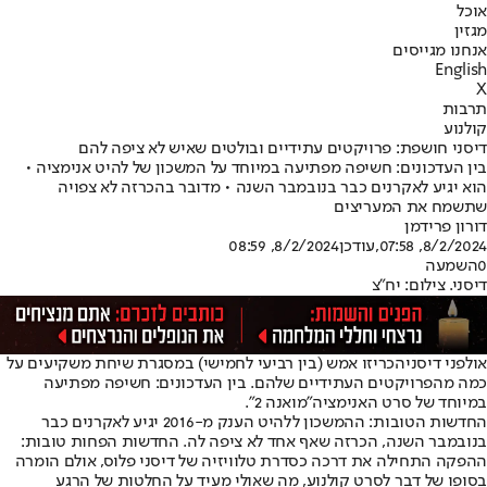
אוכל
מגזין
אנחנו מגייסים
English
X
תרבות
קולנוע
דיסני חושפת: פרויקטים עתידיים ובולטים שאיש לא ציפה להם
בין העדכונים: חשיפה מפתיעה במיוחד על המשכון של להיט אנימציה •
הוא יגיע לאקרנים כבר בנובמבר השנה • מדובר בהכרזה לא צפויה
שתשמח את המעריצים
דורון פרידמן
8/2/2024, 07:58
,עודכן
8/2/2024, 08:59
0
השמעה
דיסני. צילום: יח"צ
אולפני דיסני
הכריזו אמש (בין רביעי לחמישי) במסגרת שיחת משקיעים על
כמה מהפרויקטים העתידיים שלהם. בין העדכונים: חשיפה מפתיעה
במיוחד של סרט האנימציה
"מואנה 2"
.
החדשות הטובות: ההמשכון ללהיט הענק מ-2016 יגיע לאקרנים כבר
בנובמבר השנה, הכרזה שאף אחד לא ציפה לה. החדשות הפחות טובות:
ההפקה התחילה את דרכה כסדרת טלוויזיה של דיסני פלוס, אולם הומרה
בסופו של דבר לסרט קולנוע, מה שאולי מעיד על החלטות של הרגע