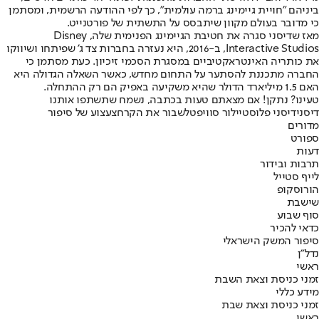
ביניהם "חויית גיימינג ברמה עולמית", כך לפי ההודעה הרשמית, ומסתמן
כי מדובר בעולם מקוון שיתבסס על התשתית של פורטנייט.
מאז שדיסני סגרה את חטיבת הגיימינג הפנימית שלה, Disney
Interactive Studios, ב-2016, היא נעזרה בחברות צד ג' שפיתחו ושיווקו
את כותריה האינטראקטיביים במסגרת הסכמי זיכיון. כעת מסתמן כי
החברה מתכננת להסתער על התחום מחדש, כאשר השאלה הגדולה היא
האם 1.5 מיליארד הדולר שהיא משקיעה באפיק הם רק ההתחלה.
טעינו? נתקן! אם מצאתם טעות בכתבה, נשמח שתשתפו אותנו
דיסני
דיסני פלוס
טיילור סוויפט
לשבור את הקרח
צעצוע של סיפור
מדורים
ספורט
דעות
תרבות ובידור
לייף סטייל
הורוסקופ
שישבת
סוף שבוע
כדאי להכיר
סיפור המשק הישראלי
נדל"ן
ראשי
זמני כניסת וצאת השבת
מידע כללי
זמני כניסת וצאת שבת
ראשי