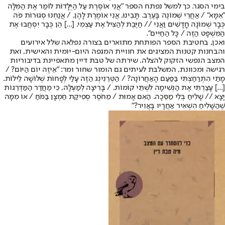
בימי הסגר. כך למשל נפתח הספר "אֲנִי אוֹסֶרֶת עַל הַיְּלָדוֹת לוֹמַר אֶת הַמִּלָּה
"אִמָּא" / אַחֲרֵי שְׁמוֹנֶה בָּעֶרֶב. תָּבִינוּ, אֲנִי אוֹמֶרֶת לָהֶן, / אֲנַחְנוּ סְגוּרוֹת פֹּה
כְּבָר שְׁמוֹנָה חֳדָשִׁים וַאֲנִי // חַיֶּבֶת לְהַצִּיל אֶת עַצְמִי. [...] הֵן כְּבָר יִסְחֲבוּ אֶת
הַמִּשְׁפָּט הַזֶּה / כָּל הַחַיִּים".
ואכן, בחטיבת הספר הפותחת מתוארים בצורה נפלאה שלל אירועים
והבחנות קטנות המציגים את חוויית המגפה היום-יומית והאישית, ואת
המצב הנפשי הזקוק להצלה. שירתה של טבת דיין מתאפיינת בדיבוריות
רגישה ומכוונת, המשלבת לעיתים גם הומור שחור ומר: "אֵיזֶה יוֹם הַיּוֹם? /
מָתַי הִתְרַחַצְתִּי בַּפַּעַם הָאַחֲרוֹנָה? / הַטְּרֵנִינְג הַזֶּה עָלַי לְפָחוֹת שְׁלוֹשָׁה לֵילוֹת.
[...] עָצַרְתִּי אֶת הַנְּשִׁימָה לִשְׁתֵּי קוֹמוֹת, / בָּרִיצָה לְמַעְלָה, כִּי מֵחֲדַר הַמַּדְרֵגוֹת
יָצָא // שָׁלִיחַ בְּלִי מַסֵּכָה. הַאִם אָמוּת / מֵחֹסֶר סְפִיקַת חַמְצָן בַּמֹּחַ / אוֹ מִמָּה
שֶׁהַשָּׁלִיחַ הִשְׁאִיר אַחֲרָיו בָּאֲוִיר?"