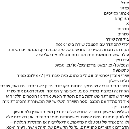
אוכל
מגזין
אנחנו מגייסים
English
X
תרבות
ספרים
ביקורת שירה
"כדי להסתדר עם המצב": שירה בימי מגפה
הקורונה נוכחת בשיריה החדשים של מיה טבת דיין, המתארים תמונת
עולם אישית ומשפחתית מפוכחת ונטולת אידיאליזציה
עדו ניצן
21/10/2021, 06:27
,עודכן
21/10/2021, 09:50
0
השמעה
שירי אובדן יפהפיים ונטולי פאתוס. מיה טבת דיין // צילום: מאיה
חליבה-אלון
ספרי ההיסטוריה שיעסקו במגפת הקורונה עדיין לא נכתבו. עם זאת, שירת
הקורונה נכתבת במרץ, כמעט מאז פרוץ המגפה, וכעת רואים אור ספרי
שירה שהקורונה משחקת בהם תפקיד ראשי. אחד מן הספרים הללו הוא
איך להסתדר עם המצב, ספר השירה השלישי של המשוררת והסופרת מיה
טבת דיין.
השליש הראשון בספרה החדש של טבת דיין מצייר באופן גלוי וחשוף
לחלוטין תמונת עולם אישית ומשפחתית מימי הסגרים. אין בשירים אלה
ולו גרם אחד של נוסטלגיה מזויפת, אידיאליזציה או המתקת הגלולה –
הדברים מתוארים כהווייתם, על כל הקשיים של היות אישה, רעיה ואמא