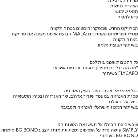
מדיניות פרטיות
הצהרת נגישות
תנאי שימוש
כדאי
להכיר
הפרויקט החדש שמסקרן רוכשים בפתח תקווה
קבוצת אלמוג מציגה את פרויקט MALA: מגדלי הפרימיום האחרונים
בפתח תקווה
בשיתוף קבוצת אלמוג
כל ההטבות שמגיעות לכם
מה ההבדל בין מועדון תעופה וכרטיס אשראי?
בשיתוף FLYCARD
בצל איומי איראן: כך נערך משק האנרגיה
פסגת האנרגיה במעמד שגריר ארה"ב, שר האנרגיה ובכירי התעשייה
בישראל ובעולם
בשיתוף המכון הישראלי לאנרגיה ולסביבה
צובעים את הבית? אל תעשו את הטעות הזו
מומחה BG BOND עושה סדר על המדפים ומציג את מותג הצבע SIMPLY
בשיתוף BG BOND