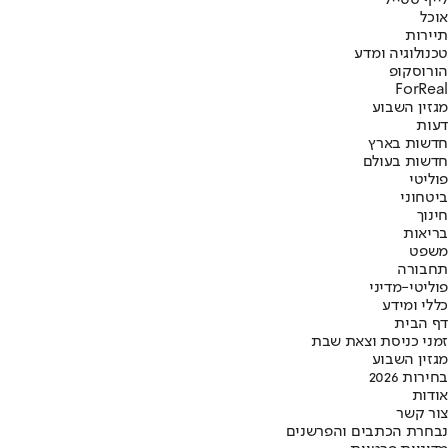
לייף סטייל
אוכל
תיירות
טכנולוגיה ומדע
הורוסקופ
ForReal
מגזין השבוע
דעות
חדשות בארץ
חדשות בעולם
פוליטי
ביטחוני
חינוך
בריאות
משפט
תחבורה
פוליטי-מדיני
כללי ומידע
דף הבית
זמני כניסת וצאת שבת
מגזין השבוע
בחירות 2026
אודות
צור קשר
נבחרת הכתבים והפרשנים