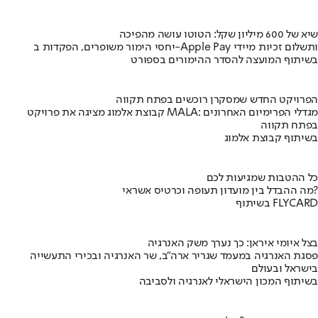
שיא של 600 מיליון שקל: הטוטו עושה מהפיכה
יחסי הימור משופרים, הפקדות ב-Apple Pay ותשלום זכיות מיידי
בשיתוף המועצה להסדר ההימורים בספורט
הפרויקט החדש שמסקרן רוכשים בפתח תקווה
קבוצת אלמוג מציגה את פרויקט MALA: מגדלי הפרימיום האחרונים
בפתח תקווה
בשיתוף קבוצת אלמוג
כל ההטבות שמגיעות לכם
מה ההבדל בין מועדון תעופה וכרטיס אשראי?
בשיתוף FLYCARD
בצל איומי איראן: כך נערך משק האנרגיה
פסגת האנרגיה במעמד שגריר ארה"ב, שר האנרגיה ובכירי התעשייה
בישראל ובעולם
בשיתוף המכון הישראלי לאנרגיה ולסביבה