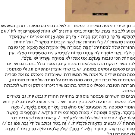
בתוך שירי המגפה מצליחה המשוררת לשלב גם מבט מפוכח, רענן, משעשע
ונוגע ללב בה בעת, על זוגיות בימי קורונה: "יֵשׁ זוּגוֹת שֶׁאוֹמְרִים זֶה לְזוֹ / אִם
לְהִתָּקַע כָּל כָּךְ הַרְבֵּה זְמַן בַּבַּיִת / אָז רַק אִתָּךְ. אֲנַחְנוּ אוֹמְרִים / שֶׁהַגָּאוּדָה
כְּמֵהִין מְנַצַּחַת // בְּלִי תַּחֲרוּת אֶת שְׁאָר הַגְּבִינוֹת בַּמְּקָרֵר", ועל חוויית
ההורות שלה לבנותיה: "הַבַּת הַבְּכוֹרָה שֶׁלִּי אוֹמֶרֶת אַתְּ הָאִמָּא הֲכִי טוֹבָה
בָּעוֹלָם, וַאֲנִי אוֹמֶרֶת לָהּ אֲנַחְנוּ חַיָּבוֹת לְהַפְסִיק עִם הַמִּשְׁפָּטִים הָאֵלֶּה, אֵין
אִמָּהוֹת הֲכִי טוֹבוֹת בָּעוֹלָם, אֲנִי אֲפִלּוּ לֹא בְּטוּחָה שֶׁעֲדַיִן יֵשׁ עוֹלָם".
לבד משירי הקורונה הנפלאים והמהודקים, הספר כולל בתוכו גם שירים
רבים שאינם עוסקים במגפה. יש בו שירי אובדן יפהפיים ונטולי פאתוס;
כמה מהם שירים על אמה של המשוררת, שאובדנה מאכלס גם את ספריה
הקודמים של טבת דיין, כמה מהם שירים על מותה של אורית מוסינזון,
חברתה הטובה, ואפילו מסתתר בתוכם שיר זיכרון מתוק ומרגש לכלבתה
המתה.
רבים מן השירים שבספר עוסקים בחוויית ההורות ובנשיות. גם בשירים
אלה המשוררת יודעת לשלב בין דיבור ישיר, רציני וכואב לעיתים, לבין חוש
הומור שמכסה על הפצעים: "אֲנִי מְחַשֶּׁבֶת: עֶשֶׂר פְּעָמִים בְּשָׁעָה, / מֵאָה
בִּימָמָה, אַלְפַּיִם וּשְׁמוֹנֶה / מֵאוֹת הִתְכּוֹפְפ וּיוֹת בְּחֹדֶשׁ. / וּבַחֲפָצִים: חֲמִשָּׁה
עָשָׂר אֶלֶף / פְּרִיטִים שֶׁיֵּשׁ לְהָשִׁיב לִמְקוֹמָם. / קָרָאתִי פַּעַם שֶׁכְּאֵבִים בְּגַב
תַּחְתּוֹן // נוֹבְעִים מִדְּאָגוֹת כַּלְכָּלִיּוֹת. / זֶה בֶּטַח נִכְתַּב עַל יְדֵי גֶּבֶר. כְּמוֹ גַּם //
סִפּוּר הַבְּרִיאָה. וְהַתּוֹרָה כֻּלָּהּ. / בַּתָּנָ"ךְ שֶׁלִּי, אֱלֹהִים עוֹלֶה מִן הַכִּיּוֹר / בָּעֶרֶב,
כְּשֶׁהַמִּטְבָּח נָקִי".