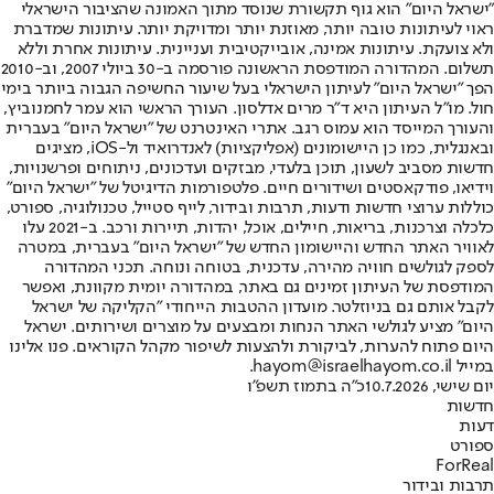
"ישראל היום" הוא גוף תקשורת שנוסד מתוך האמונה שהציבור הישראלי
ראוי לעיתונות טובה יותר, מאוזנת יותר ומדויקת יותר. עיתונות שמדברת
ולא צועקת. עיתונות אמינה, אובייקטיבית ועניינית. עיתונות אחרת וללא
תשלום. המהדורה המודפסת הראשונה פורסמה ב-30 ביולי 2007, וב-2010
הפך "ישראל היום" לעיתון הישראלי בעל שיעור החשיפה הגבוה ביותר בימי
חול. מו"ל העיתון היא ד"ר מרים אדלסון. העורך הראשי הוא עמר לחמנוביץ,
והעורך המייסד הוא עמוס רגב. אתרי האינטרנט של "ישראל היום" בעברית
ובאנגלית, כמו כן היישומונים (אפליקציות) לאנדרואיד ול-iOS, מציגים
חדשות מסביב לשעון, תוכן בלעדי, מבזקים ועדכונים, ניתוחים ופרשנויות,
וידיאו, פודקאסטים ושידורים חיים. פלטפורמות הדיגיטל של "ישראל היום"
כוללות ערוצי חדשות ודעות, תרבות ובידור, לייף סטייל, טכנולוגיה, ספורט,
כלכלה וצרכנות, בריאות, חיילים, אוכל, יהדות, תיירות ורכב. ב-2021 עלו
לאוויר האתר החדש והיישומון החדש של "ישראל היום" בעברית, במטרה
לספק לגולשים חוויה מהירה, עדכנית, בטוחה ונוחה. תכני המהדורה
המודפסת של העיתון זמינים גם באתר, במהדורה יומית מקוונת, ואפשר
לקבל אותם גם בניוזלטר. מועדון ההטבות הייחודי "הקליקה של ישראל
היום" מציע לגולשי האתר הנחות ומבצעים על מוצרים ושירותים. ישראל
היום פתוח להערות, לביקורת ולהצעות לשיפור מקהל הקוראים. פנו אלינו
במייל hayom@israelhayom.co.il.
יום שישי, 10.7.2026
כ"ה בתמוז תשפ"ו
חדשות
דעות
ספורט
ForReal
תרבות ובידור