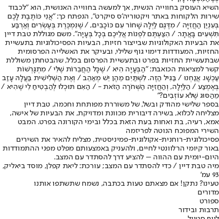
השיא העוסק בחווייה הנשית, אך למעשה בחווייה האנושית, הוא "לכבוד
שירות הלקוחות באתר ויקטוריה'ס סיקרט", הנפתח כך: "אֲנִי כּוֹתֶבֶת לָכֶם
בְּעִנְיַן הַחֲזִיָּה / מִדֶּגֶם לַיְלָה שָׁחוֹר עִם כּוֹכָבִים, / שֶׁנִּמְכֶּרֶת בְּעֶשְׂרִים וְאַרְבַּע
תִּשְׁעִים בָּאֲתָר. / הִצַּעְתֶּם לִפְנוֹת אֲלֵיכֶם בְּכָל בְּעָיָה". משם מגוללת טבת דיין
את הבעיות האקולוגיות שבייצור חזיות, הבעיות הפסיכולוגיות בתעשיית
החזיות, המעודדות דימוי גוף שלילי, ובעיקר את האשלייה הפרסומית
שבתעשיית החזיות בפרט ובתעשיית הפרסום בכלל, שהבטחתן משוללת
קשר למציאות הכואבת: "הַבְּעָיָה הִיא / שֶׁכָּל הַחֲבֵרוֹת שֶׁלִּי / מִתְגָּרְשׁוֹת
עַכְשָׁו. אֲנַחְנוּ / בַּגִּיל הַזֶּה. לִשְׁתַּיִם מֵהֶן יֵשׁ מְאַהֵב / וְאֶת הַשְּׁלִישִׁית בַּעֲלָהּ עָזַב
בְּאֶמְצַע / הַלַּיְלָה, וְהַחֲזִיָּה הַשְּׁחֹרָה הַזֹּאת - / הַאִם תּוּכְלוּ לְהַבְטִיחַ לִי שֶׁהִיא /
מֵהַסּוּג שֶׁלֹּא עוֹזְבִים?"
בספר שלישי מהודק ובשל, של משוררת מפותחת וחכמה, טבת דיין
מצליחה לכלוא, בשירה דיבורית מכוונת ומדויקת, את הבעיות של אישה,
אמא, רעיה, בת ואחות בעת הזאת בכלל ובימי הקורונה בפרט. המבט
השירי המפוכח הנוטה לפריזמה
פסיכולוגית-רוחנית-אקולוגית-פמיניסטית, מצליח להאיר את השירים
באור קיומי הרלוונטי לחיים, ולהעניק באמצעותם מפלט מפני ההתמודדות
היום-יומית עם ההווה – להציע דרך להסתדר עם המצב.
מיה טבת דיין / כדי להסתדר עם המצב; עורכת: ליאת קפלן, מוסד ביאליק,
93 עמ'
טעינו? נתקן! אם מצאתם טעות בכתבה, נשמח שתשתפו אותנו
מדורים
ספורט
תרבות ובידור