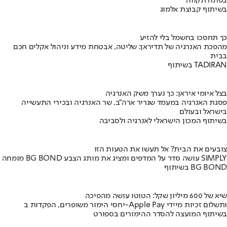
בפתח תקווה
בשיתוף קבוצת אלמוג
כך תחסכו בחשמל בלי להזיע
מהפכת האנרגיה של תדיראן: שליטה, אבטחת מידע וניהול אקלים חכם
בבית
בשיתוף TADIRAN
בצל איומי איראן: כך נערך משק האנרגיה
פסגת האנרגיה במעמד שגריר ארה"ב, שר האנרגיה ובכירי התעשייה
בישראל ובעולם
בשיתוף המכון הישראלי לאנרגיה ולסביבה
צובעים את הבית? אל תעשו את הטעות הזו
מומחה BG BOND עושה סדר על המדפים ומציג את מותג הצבע SIMPLY
בשיתוף BG BOND
שיא של 600 מיליון שקל: הטוטו עושה מהפיכה
יחסי הימור משופרים, הפקדות ב-Apple Pay ותשלום זכיות מיידי
בשיתוף המועצה להסדר ההימורים בספורט