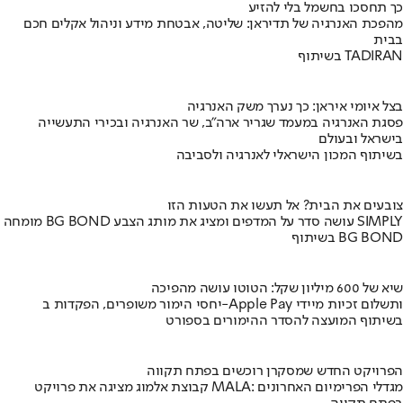
כך תחסכו בחשמל בלי להזיע
מהפכת האנרגיה של תדיראן: שליטה, אבטחת מידע וניהול אקלים חכם
בבית
בשיתוף TADIRAN
בצל איומי איראן: כך נערך משק האנרגיה
פסגת האנרגיה במעמד שגריר ארה"ב, שר האנרגיה ובכירי התעשייה
בישראל ובעולם
בשיתוף המכון הישראלי לאנרגיה ולסביבה
צובעים את הבית? אל תעשו את הטעות הזו
מומחה BG BOND עושה סדר על המדפים ומציג את מותג הצבע SIMPLY
בשיתוף BG BOND
שיא של 600 מיליון שקל: הטוטו עושה מהפיכה
יחסי הימור משופרים, הפקדות ב-Apple Pay ותשלום זכיות מיידי
בשיתוף המועצה להסדר ההימורים בספורט
הפרויקט החדש שמסקרן רוכשים בפתח תקווה
קבוצת אלמוג מציגה את פרויקט MALA: מגדלי הפרימיום האחרונים