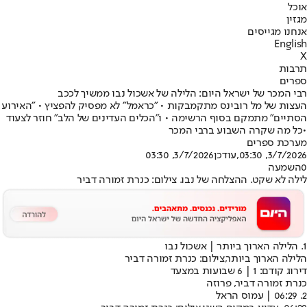
אוכל
מגזין
אנחנו מגייסים
English
X
תרבות
ספרים
רבי המכר של ישראל היום: הלילה של אשכול נבו ממשיך לככב
העצות של מל רובינס מתקמבקות • "כראמל" לא מפסיק להפציץ • "האירוע
הסתיים" מתמקם בסוף הרשימה • ו"הכלים העדינים של הלב" חוזר לצעוד
•כל מה שקרה השבוע ברבי המכר
מערכת ספרים
3/7/2026, 03:30
,עודכן
3/7/2026, 03:30
0
השמעה
לילה לא שקט. ההצלחה של נבו. צילום: כנרת זמורה דביר
1. הלילה הארוך ביותר | אשכול נבו
הלילה הארוך ביותר,צילום: כנרת זמורה דביר
דירוג קודם: 1 | 6 שבועות במצעד
כנרת זמורה דביר, פרוזה
2. 06:29 | עמוס הראל