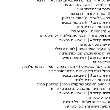
06:29. עדיין במקום השני,צילום: כנרת זמורה דביר
חזר למצעד | 3 שבועות במצעד
כנרת זמורה דביר, עיון
3. הסוד האחרון | דן בראון
ממשיך לשמור על הסוד. דן בראון,
דירוג קודם: 7 | 8 שבועות במצעד
כנרת זמורה דביר, מתח
4. נתן ועמוס | אסף ענברי
נתן ועמוס עדיין בעניינים.,צילום: ידיעות ספרים
דירוג קודם: 4 | 15 שבועות במצעד
ידיעות ספרים, פרוזה
5. הנערה האיטלקייה | לוסינדה ריילי
נערה ממש אוצר,צילום: מודן פרוזה
דירוג קודם: 6 | 5 שבועות במצעד
מודן, פרוזה
6. כראמל הקומיקס 5 - חברות אמת | מאירה ברנע־גולדברג
חתול בלתי נלאה,צילום: כנרת זמורה דביר
דירוג קודם: 5 | 6 שבועות במצעד
כנרת זמורה דביר, ילדים
7. החיים הגנובים של קולט מרסו | קריסטין הרמל
חיים גנובים ימתקו,צילום: הכורסא פרוזה
דירוג קודם: 9 | 15 שבועות במצעד
הכורסא, פרוזה
8. שחררו זה שלהם | מל רובינס
תנועת השחרור,צילום: מטר עיון