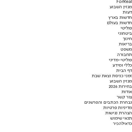
ForReal
מגזין השבוע
דעות
חדשות בארץ
חדשות בעולם
פוליטי
ביטחוני
חינוך
בריאות
משפט
תחבורה
פוליטי-מדיני
כללי ומידע
דף הבית
זמני כניסת וצאת שבת
מגזין השבוע
בחירות 2026
אודות
צור קשר
נבחרת הכתבים והפרשנים
מדיניות פרטיות
הצהרת נגישות
תנאי שימוש
כדאי
להכיר