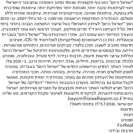
"ישראל היום" הוא גוף תקשורת שנוסד מתוך האמונה שהציבור הישראלי
ראוי לעיתונות טובה יותר, מאוזנת יותר ומדויקת יותר. עיתונות שמדברת
ולא צועקת. עיתונות אמינה, אובייקטיבית ועניינית. עיתונות אחרת וללא
תשלום. המהדורה המודפסת הראשונה פורסמה ב-30 ביולי 2007, וב-2010
הפך "ישראל היום" לעיתון הישראלי בעל שיעור החשיפה הגבוה ביותר בימי
חול. מו"ל העיתון היא ד"ר מרים אדלסון. העורך הראשי הוא עמר לחמנוביץ,
והעורך המייסד הוא עמוס רגב. אתרי האינטרנט של "ישראל היום" בעברית
ובאנגלית, כמו כן היישומונים (אפליקציות) לאנדרואיד ול-iOS, מציגים
חדשות מסביב לשעון, תוכן בלעדי, מבזקים ועדכונים, ניתוחים ופרשנויות,
וידיאו, פודקאסטים ושידורים חיים. פלטפורמות הדיגיטל של "ישראל היום"
כוללות ערוצי חדשות ודעות, תרבות ובידור, לייף סטייל, טכנולוגיה, ספורט,
כלכלה וצרכנות, בריאות, חיילים, אוכל, יהדות, תיירות ורכב. ב-2021 עלו
לאוויר האתר החדש והיישומון החדש של "ישראל היום" בעברית, במטרה
לספק לגולשים חוויה מהירה, עדכנית, בטוחה ונוחה. תכני המהדורה
המודפסת של העיתון זמינים גם באתר, במהדורה יומית מקוונת, ואפשר
לקבל אותם גם בניוזלטר. מועדון ההטבות הייחודי "הקליקה של ישראל
היום" מציע לגולשי האתר הנחות ומבצעים על מוצרים ושירותים. ישראל
היום פתוח להערות, לביקורת ולהצעות לשיפור מקהל הקוראים. פנו אלינו
במייל hayom@israelhayom.co.il.
יום שישי, 3.7.2026
י"ח בתמוז תשפ"ו
חדשות
דעות
ספורט
ForReal
תרבות ובידור