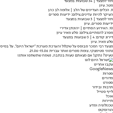
חזר למצעד | 34 שבועות במצעד
מטר, עיון
9. הכלים העדינים של הלב | אלומה לב כהן
העיקר להיות עדינים,צילום: ידיעות ספרים
חזר למצעד | 3 שבועות במצעד
ידיעות ספרים, עיון
10. האירוע הסתיים | יהונתן אדירי
מסרב להסתיים,צילום: סלע מאיר עיון
דירוג קודם: 4 | 3 שבועות במצעד
סלע מאיר, עיון
מצעד רבי המכר מבוסס על שקלול והערכת מערכת "ישראל היום", על בסיס
נתוני סטימצקי, צומת ספרים ואתר עברית 21.06-15.06.
טעינו? נתקן! אם מצאתם טעות בכתבה, נשמח שתשתפו אותנו
עקבו אחרינו
G
o
o
g
l
e
News
ספרות
מדורים
ספורט
תרבות ובידור
לייף סטייל
אוכל
תיירות
טכנולוגיה ומדע
הורוסקופ