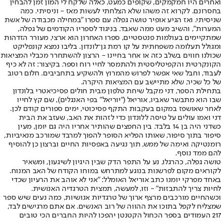
ואחרים היו חמקמקים, שקופים כמעט, כאלה שלקח לי המון זמן להבחין
בחסרונם. לקרוא זה משהו שלא הצלחתי לעשות מאז - וניסיתי. כמה
שניסיתי. ואז הגיע אופיר טושה גפלה עם ספרו "במחילה מכבודה של אשת
המערות", והשיב מעט ממה שאבד. בניגוד לספריו הקודמים של גפלה,
שמתקיימים בעולמות פנטסטיים, ספרו האחרון הוא ארצי, מעורר הזדהות
ומגולל תעלומה משפחתית על קו רמת גן־לונדון. בליבו נמצא קונפליקט
שכולנו חווים בשלב כזה או אחר בחיינו - הרצון להשתחרר מכבלי המציאות
הקונקרטית והקפיטליסטית ולהתמסר לחיי רוח וספר. בקיצור: זה לא כיף
לעבוד, וחבל שאי אפשר לפרוש מהמרוץ ולהשקיע בתחביבים. חלום רטוב
של כל שכיר, שלא מתיישב עם המציאות היקרה.
בתחילת הספר, דני מקבל שיחת טלפון מבית חולים פסיכיאטרי בלונדון
שבו הוא מתבשר שאביו, אוריאל ("יוריאל" בפי האנגלים), שם קץ לחייו
לאחר שאושפז במקום בעקבות התקף פסיכוטי, ימים ספורים קודם לכן.
דני ואמו עולים על טיסה ללונדון כדי לזהות את האב, שעזב את הבית
כשדני היה בן 14 בלבד. בין החפצים שהותיר אחריו היה גם יומן, מעין
סיפור בתוך סיפור, שאותו הפליא הסופר להפוך למרבד שמורכב מנאיביות,
רומנטיקה ואימה של ממש, תוך נגיעה באפסיות החיים וברצון כן להוסיף
להם ממד נוסף.
טושה גפלה, כהרגלו, נע על התפר הדק שבין היגיון לשיגעון, ומשאיר
לקוראים מקום לפרשנות בנוגע למתרחש במוחו הקודח של האב המנוח.
באחד מפרקי יומנו כתב אוריאל האומלל: "אני לא אוהב את הרעיון שכדי
לחיות צריך להתבזות" - וזו, למעשה, תמצית הטרגדיה האנושית.
וכשהחיים מורכבים מרצף ארוך של טרגדיות אנושיות, כמה נעים שיש ספר
שמצליח לקפל בתוכו את ההווה של רוב האנשים. אם אתם מרגישים לבד,
217 העמודים בספר הכחול הקטנטן יהפכו להיות החברים הכי טובים