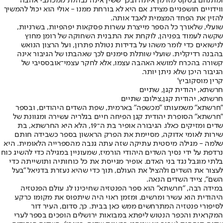
ומתנחם בסקס מזדמן איתה ובכך ששין אינה נבהלת ממכתבי אהבה
ווידויים חושפניים מצידו. אם היא לא בורחת ממנו - אולי הוא יכול להמשיך
להזין את הפחד המצמית לאבד אותה.
שועלי, שלאורך כל הספר מייצרת עשרות פסקאות יפהפיות, בשרניות,
שקשה לעמוד בפניהן, לוקחת את התבנית השחוקה של רומן מחוץ
לנישואים כדי לומר משהו על בדידות נטולת פתרון, ועל הרצון הנואש
בהבנה רדיקלית. שועלי שותלת סימנים לכך שאהבתו של הגיבור אינה
קשורה בהכרח למושא האהבה עצמו, אלא לחקר עצמי־אובססיבי של
הגיבור היכן שלא ניתן יותר.
קרין מוסקוביץ'
חרשתא, יהודית קגן, שתיים
חרשתא, יהודית קגן,צילום: שתיים
"חרשתא" משמעותו "מכשפה" בארמית, שפת השדים היהודים, ובספר
"חרשתא" הסופרת יהודית קגן הפיחה חיים בגלריה עשירה ומגוונת של
שדים ומזיקים כאלו. הגיבורה אופיר בת ה־19, הלא היא החרשתא, בת
שירות לאומי אדוקה, מסיימת את הפרק הראשון בספר כשבידה חותם
שלמה - מגילה מיסטית עתיקה שזה עתה גנבה מהספרייה הלאומית. היא
נרדפת על ידי נסיך השדים היהודי הורמיז, שמעוניין במגילה כדי להשיג כוח
בלתי מוגבל נגד בני האדם. אופיר מגייסת את כל כוחותיה ותושייתה כדי
לעצור את השדים ולהציל את העולם, תוך כדי שהיא נעזרת בדניאל "בעל
השם", צייד השדים הנאה.
במידה רבה, "חרשתא" הוא ספר הפנטזיה שחיכינו לו. עולם הפנטזיה
היהודית הוא עשיר ומרשים, ומזמן ראוי היה שיתפוס את מקומו כרקע
לסיפורי פנטזיה המתרחשים ממש כאן בבית. כך, סדום, העיר דור
המקראית והכפר הנטוש ליפתא במבואות ירושלים הופכים בספר לערי