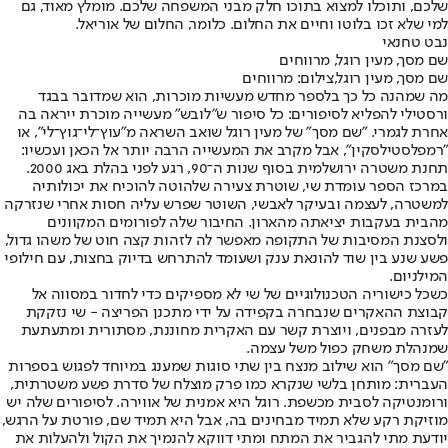
שלכם, ותוכלו למצוא בתוכו חלק מבני המשפחה שלכם. מומלץ מאוד, גם
למי שלא זכו בלוטו וחיים את החלום. כלומר, החלום של אוריאל.
נבט טחנאי
שם מסך, מעין רוגל, מרווחים
שם מסך, מעין רוגל,צילום: מרווחים
מה שמהנה כל כך בלספר מחדש מעשיות מוכרות, הוא שמדובר בבגד
ורסטילי להפליא לסיפורים: כל סיפור ש"לובש" מעשייה מוכרת ייראה בה
אחרת לגמרי. "שם מסך" של מעין רוגל שואב השראה מ"עוץ־לי־גוץ־לי", או
"רמפלסטילסקין", אבל מקרב את המעשייה הרבה יותר אל הכאן ועכשיו:
תחנת משטרה ירושלמית בסוף שנות ה־90, רגע לפני בהלת באג 2000.
במרכז הספר עומדת שי, שוטרת צעירה שלהוטה להוכיח את יכולותיה
למשטרה, לעצמה ובעיקר לאבשי, השוטר שפרש עליה חסות אחרי שנזרקה
מהבית בעקבות יציאתה מהארון. החיבור שלה לפורומים המקוונים
ולסצנת המסיבות של התקופה מאפשר לה לזהות קצה חוט של משהו גדול,
פשע שנע בין שוד להונאת ענק ושעומד להתרחש בדיוק בחצות, עם חילופי
המילניום.
כשכל כישוריה הטכנולוגיים של שי לא מספיקים כדי לחדור במסווה אל
קבוצת ההאקרים שנבחרה בקפידה על ידי מתכנן הפריצה - שי נזקקת
לעזרה מבפנים, ויוצרת קשר עם האקרית מחוננת, מסתורית ומתעתעת
שמנהלת משחק כפול משל עצמה.
"שם מסך" הוא שילוב מנצח בין שתי סוגות שמענג במיוחד לפגוש בספרות
העברית: מותחן בלשי שנקרא כמו פרק מוצלח של סדרת פשע משטרתית,
ורומנטיקה לסבית מכשפת. רוגל היא אמנית של אווירה. לסיפורים שלה יש
מוזיקת רקע שלא תמיד מבחינים בה, אבל היא תמיד שם, פורטת על הרגש,
יודעת מתי להגביר את המתח ומתי דווקא להנמיך את הקול ולהעלות את