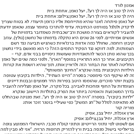
אמנון לורד
היה לך טוב או היה לך רע?, יעל נאמן, אחוזת בית
היה לך טוב או היה לך רע?, יעל נאמן,צילום: אחוזת בית
יעל נאמן פיתחה ז'אנר שהיא מתייחסת אליו כרומן תיעודי. לא בטוח שצריך
לדקדק ולגלגל בפורמט הכתיבתי. עדיף להתרכז בחומר עצמו, שנאמן יודעת
להעביר לקוראים בצורה מושכת ורב־שכבתית כשמדובר בדמויות של
אנשים אמיתיים. לפני 26 שנים היא נתקלה בדמותו של נחשון (גולץ), עוזב
קיבוץ רוחמה, שחולל כמה אדוות ברנז'איות כשהגיש תביעה נגד רשם
העמותות. למה דווקא נגד הפקיד התמים הזה? כי הוא מואשם בידי נחשון
בכך שהוא נותן הכשר להתאגדויות שעושות ניסויים בבני אדם, קרי -
הקיבוצים. אחר כך הוא התראיין במוסף "הארץ", ולפני כמה שנים יעל נאמן
החליטה לאתר את הבחור הזה ולראיין אותו, תוך שהיא רושמת את קורות
הילדות הקיבוצית במה שנקרא "החינוך המשותף".
זה לא שיקוף הכי סימפטי: בספרה "היינו העתיד", הילדות בקיבוץ עטופה
בקצת יותר סוכרים, שהומסו היטב בפירות הדר חמוצים ובבנות דייגים
העומדות על החוף ומחכות לאביהן. בכל מקרה, יעל נאמן מצליחה להעביר
בדרך המשכנעת והאמינה ביותר את הפרק בתולדות היישוב שנקרא
"ילדות בקיבוץ". בספרה "היה לך טוב או היה לך רע", זאת מנגינה שבהחלט
לא מתאימה למלל של "חג המשק" כפי שעיליי בוטנר זוכר אותו.
מוריה קור
ארץ אוכלת, יחיל צבן, אפיק
ארץ אוכלת, יחיל צבן,צילום: אפיק
אם לשפוט לפי נתוני הרייטינג ונתוני קופ"ח מכבי, הישראלי הממוצע צופה
בריאליטי בישול, מנסה בבית ורץ להזריק תרופות הרזיה. "אני לא מבין למה