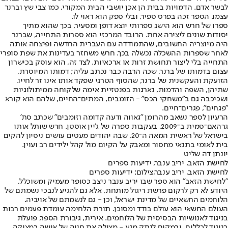
לבשר אדם. הדמויות בבית הן אכן יושבי הבית המקורי, כמו צבי שץ וברנר
עצמו. הספר זכה בפרס ספיר, ובלי ספק הוא ראוי לו.
ספרו של חרש הוא הישג ספרותי יוצא דופן ומסעיר, בכך שהוא מתיך
יסודות שונים ליצירה אחת. הרובד המרכזי הוא ספרות התחייה, שברנר
היה מיוצריה החשובים, שהתמודדה עם העברית החדשה ופיצחה אותה
לאחר שספרות ההשכלה נכשלה בכך. חרש משחזר בעדינות את שפת סופרי
התחייה בלי ליצור תחושת זרות או ארכאיות. לצד זה, הוא עוסק בכישרון
עצום בדמותו של ברנר, שכה הרבה כבר נכתב עליה; דמותו המיוסרת,
הזועקת והעקשנית של ברנר, שהסוף הטרגי שפקד אותו אינו זר לחייו.
שתיהן, השפה והדמות, נארגות בפנטזיית אימה שלקוחה ממיתולוגיות
ושכיכבה גם ב"משחקי הכס" - הזומבים, המתים־החיים, שלהם הוא קורא
"פגחים", פגרים־חיים.
הרעיון לספר נשאב מהרומן "גאווה ודעה קדומה וזומבים" שכתב סת'
גרהאם־סמית ב־2009, בעקבות ספרה של ג'יין אוסטן. חרש שותל אותו
בישראל של ראשית המאה ה־20, שבה יהודים מעטים עושים ניסיון להקים
בית לאומי בתנאי מחסור ומאבק על הקיום מול קהל ילידים רב ועוין.
יונתן דה שליט
לחישת הזאב, יריב ענבר, ידיעות ספרים
לחישת הזאב, יריב ענבר,צילום: ידיעות ספרים
"לחישת הזאב" הוא ספר שבו יריב ענבר ניצב כסופר מעמיק ומשוכלל,
היודע לא רק לרקום פרשת ריגול מותחת, אלא גם להגיע לנבכי נשמתם של
הלוחמים החשאיים של מדינת ישראל, וכן - גם לנשמתם של אויביה.
העולם החשאי הוא עולם בודד ומסוכן. תורת הלחימה עומדת פעמים רבות
בניגוד לאנושיות הבסיסית של הלוחמים. אירית, גיבורת הספר, פועלת
בניגוד לכללים, ובמקום לנתק מגע - מצילה את חייה של אישה במצוקה