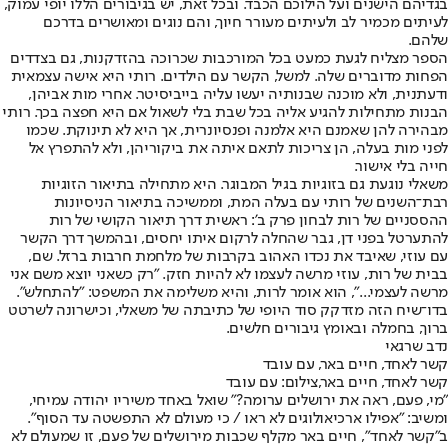
בגדיהם הישנים ועל הילוכם הכבד. ובכל זאת, יש בגיבורים הללו יופי עמוק,
לעיתים מכמיר לב ולעיתים מעורר חיוך, והם נוגים ומאושרים בדרכם
שלהם.
הספר מצליח לגעת כמעט בכל המורכבות שכרוכה בהזדקנות, גם בצדדים
הפחות מדוברים שלה. למשל, הקשר עם הילדים. רותי היא אישה עצמאית
ודעתנית, ולא מוכנה שבנותיה יעשו עליה בייביסיטר. אחרי מות אביהן,
הבנות מתחילות להגיע אליה בכל שבת בלי לשאול אם היא חפצה בכך. רותי
מבהירה להן שאמנם היא אלמנה ופנסיונרית, אך היא לא תינוקת. שכמו
לפני מות בעלה, הן צריכות לתאם איתה את ביקוריהן, ולא להתפרץ אל
חייה בלי אישור.
משאלי נוגעת גם בזוגיות בגיל המבוגר. היא מתחילה בתיאור הזוגיות
רבת־השנים של רותי עם בעלה המת, וממשיכה בתיאור הניסיונות
ההססניים של רות לבחון פרק ב': ראשית דרך תיאור הקושי של רות
להתערטל בפני דן, גבר שהחלה לרקום איתו יחסים, ובהמשך דרך הקשר
עם עוזי, שאיבד את נכדו האהוב בקרבות של מלחמת חרבות ברזל. שם,
בבית של רות, עוזי מרשה לעצמו לא להיות חזק. "רק כשאני יוצא משם אני
מרשה לעצמי...", הוא אומר לרות, והיא משלימה את המשפט: "להתחלש".
בדו־שיח הזה מזדקק סוד היופי של כתיבתה של משאלי, וכישרונה לשרטט
ברוך, בחמלה ובאומץ גיבורים חלשים.
נדב שרגאי
קשר לאחד, חיים באר, עם עובד
קשר לאחד, חיים באר,צילום: עם עובד
"מי, פעם, ראה את ירושלים ערומה?" שואל באחד משיריו יהודה עמיחי,
ומשיב: "אפילו ארכיאולוגים לא ראו / כי מעולם לא התפשטה עד הסוף".
ב"קשר לאחד", חיים באר מקלף שכבות מירושלים של פעם, זו שמעולם לא