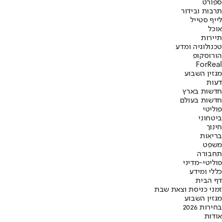
ספורט
תרבות ובידור
לייף סטייל
אוכל
תיירות
טכנולוגיה ומדע
הורוסקופ
ForReal
מגזין השבוע
דעות
חדשות בארץ
חדשות בעולם
פוליטי
ביטחוני
חינוך
בריאות
משפט
תחבורה
פוליטי-מדיני
כללי ומידע
דף הבית
זמני כניסת וצאת שבת
מגזין השבוע
בחירות 2026
אודות