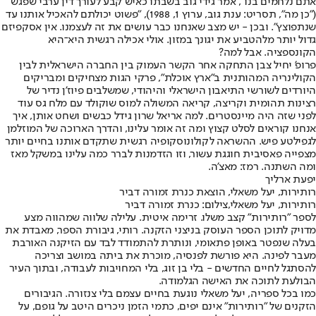
אתם נלחמים בנו", אמר גידי גוב בשבתו כאיש קבע לעורך דין ערבי שפגש
("כן מה", תסריט: ענת גוב, ערוץ 1, 1988), "פשוט יכולתם להאכיל אותנו עד
שנתפוצץ". ובכן - יש מצב שאנחנו כבר עושים את זה לעצמנו. אין אסקפיזם
גדול יותר מלהטביע את יגונך במזון. אולי אכילה רגשית היא־היא
הקונספציה. אבל למה?
פרופ' יחיל צבן התחקה אחר הקשר העמוק בין החברה הישראלית לבין
הקולינריה המהותנית ב"ארץ אוכלת", פרקי הגות מצחיקים ומבריקים
היורדים לשורשי התיאבון הישראלי והיהודי, שמשלבים פיוז'ן נדיר של
רצינות תהומית וקריצה, קריאה המשולה למוס שוקולד עם מלח גס עוד
לפני שזה היה מיינסטרים. למה אריאל שרון גידל כבשים ושחט אותן, איך
אנחנו קוראים לסלט קצוץ ומה זה אומר עלינו, והדרך הארוכה של המוזלמן
לגפילטע פיש. ההשראה לקולונוסקופיה רגשית שתקדם אותנו בחיים יותר
מצפייה פאסיבית חוגגת עשור, וזו הזדמנות לברר כמה עלינו במשקל מאז
ומה השתנה. רמז: מאצ'ה.
יפעת ארליך
רותירות, יעל משאלי, הוצאת כנרת זמורה דביר
רותירות, יעל משאלי,צילום: כנרת זמורה דביר
לספר "רותירות" קצב משלו. זרימה איטית. עלילה שלווה שמהווה מצע
מדויק לתוכן הספר העוסק בניצני הזקנה. רותי, גיבורת הספר, מאבדת את
בעלה שנפטר באופן פתאומי, ונותרת להתמודד לבד עם הזיקנה האורבת
מעבר לפינה. היא פורשת לפנסיה, מוכרת את ביתה במושב וצריכה
להסתגל לחיים החדשים - בלי בן זוג, בלי המחויבות לעבודה, ובתוך העיר
הבולעת לתוכה את האישה הגלמודה.
כמו בכל ספריה, יעל משאלי נוגעת בחיים עצמם בלי צנזורה. הגיבורים
הזקנים של "רותירות" אינם יפים, כתמי הזמן ניכרים היטב על גופם, על