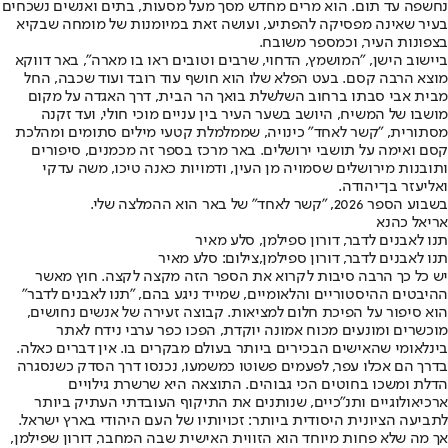
נחשפה עד תום. הוא מרים מחדש מסך מעל מסעות, בתים ואנשים נשכחים
בעיר שאינה מפסיקה להפתיע, ועושה זאת במיומנות של מומחה שבקיא
בצפונות העיר, וכמספר משובח.
ביישוב הישן, "המושמץ, הדחוי, שרבים וטובים ראו בו מארה", באר דווקא
מוצא הרבה קסם. בעט הפלא שלו הוא חושף עוד רובד ועוד שכבה, החל
מבית אבי סבתו ברחוב השלשלת בואך הר הבית, דרך האגדה על מקום
מושבו של המשיח, היושב בשער העיר בין עניים מוכי חולי, ועד זקנה
מסתורית, "קשר לאחד" כינויה, שממלמלת קטעי מילים סתומים ומהלכת
קסם ואימה על תושבי ירושלים. באר מרכז בספר זה מכמנים, סיפורים
ותובנות מירושלים שסמויה מן העין, ודמויות כאנה טיכו, משה עדקי
ואליעזר בן־יהודה.
בשבוע הספר 2026, "קשר לאחד" של באר הוא ההמלצה שלי.
אריאל כהנא
תנו לאבנים לדבר, דורון ספילמן, סלע מאיר
תנו לאבנים לדבר, דורון ספילמן,צילום: סלע מאיר
יש כל כך הרבה סיבות לקרוא את הספר הזה מקצה לקצה. חוץ מאשר
ההיבטים ההיסטוריים והלאומיים, שמייד ניגע בהם, "תנו לאבנים לדבר"
הוא סיפור על הפיכת חלום למציאות. קבוצה זעירה של אנשים נחושים,
מוכשרים ומונעים מכוח אמונה יוקדת, הפכו כפר ערבי נידח לאתר
בינלאומי שהאישים הבכירים ביותר בעולם מבקרים בו. אין דברים כאלה.
בדרך הם אכלו עפר, לפעמים פשוטו כמשמעו, נכנסו דרך הסדק כשנסגרה
הדלת ומשכו בחוטים הכי גבוהים. התוצאה היא שרשרת גילויים
ארכיאולוגיים ותנ"כיים, שנותנים את התיקוף העובדתי העתיק ביותר
לתביעה הציונית היסודית ביותר: זכויותיו של העם היהודי בארץ ישראל.
אך מה שלא פחות מיוחד הוא הזווית האישית שבה המחבר, דורון שפילמן,