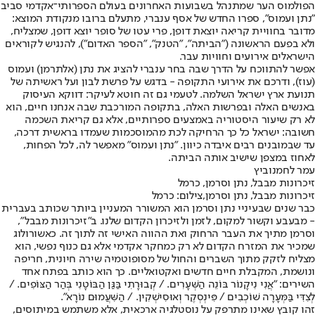
הפולמוס הער שמתנהל בשבועות האחרונים בעולם הספרותי־אקדמי סביב
"נתן ועמוס", ספרו החדש של אסף ענברי, מתעלם ברובו מנקודת המוצא:
מדובר בחוויית קריאה יוצאת דופן, פרי עטו של סופר יוצא דופן, שמצליח,
ולא בפעם הראשונה ("הביתה", "הטנק", "הספר האדום"), להנגיש לקוראים
הישראלים אירועים וחוויות עבר.
אפשר להתווכח על הדרך שבה בחר ענברי להציג את נתן (אלתרמן) ועמוס
(עוז), ודרכם את אירועי התקופה - בדגש על פרשת לבון ועל ראשיתה של
תנועת ארץ ישראל השלמה. לטעמי גם זה חוטא לעיקר: דווקא העיסוק
באנשים האלה ובפרשות האלה, בתקופה המורכבת שבה אנחנו חיים, הוא
לא רק שיעור היסטוריה באמצעים ספרותיים, אלא גם קריאת השכמה
חשובה: ישראל כל כך הרחיקה לכת מהמוסכמות שעמדו בראשית דרכה,
עד שבמובנים רבים איבדה כיוון. "נתן ועמוס" מאפשר לה, לכל הפחות,
לאחוז במצפן שישיב אותה הביתה.
עמר לחמנוביץ
זיכרונות מבבל, נתן וסרמן, כרמל
זיכרונות מבבל, נתן וסרמן,צילום: כרמל
כבר שנים שבעיניי נתן וסרמן הוא המשורר המעניין ביותר שכותב בעברית
- מבעבע וקשור למקום, לזמן ולזיכרון הקדום שלנו. ב"זיכרונות מבבל",
וסרמן מתיך את העבר הרחוק ואת ההווה האישי זה לתוך זה. כאשורולוג
שמכיר את המזרח הקדום לא רק כמחקר אקדמי אלא גם כנוף נפשי, הוא
מצליח לזקק מתוך השברים והחול של מסופוטמיה שירה חיונית, חריפה
ונושמת, המקבלת חיים חדשים ואקטואליים. כך הוא כותב בפתח אחד
השירים: "אֲנִי נִיקָנוֹר בּוֹנֵה הַשְּׁעָרִים. / קְבוּרָתִי בַּגַּן הַבּוֹטָנִי בְּהַר הַצּוֹפִים. /
לְצִדִּי בַּמְּעָרָה שׁוֹכְבִים / פִּינְסְקֶר וְאוּסִישְׁקִין. / הַשִּׁעֲמוּם נוֹרָא".
זהו קובץ שאינו מתרפק על נוסטלגיה ארכאית, אלא משתמש במיתוסים,