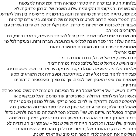
בלוחות הטין ובזיכרון ההיסטורי כמראה חדה ומפוכחת למציאות
העכשווית, המקומית והקיומית שלנו. השפה של וסרמן מדויקת, לא
אטומה, נקייה ממניירות מיותרות ונעה בהרמוניה מרשימה בין חול לקודש,
בין הממד האפי הרחב לפרטים הקטנים של היומיום, בין ערים קדומות
ואבודות לשכונות ישראליות מוכרות. המוזיקליות של השירים נשארת עם
הקוראים זמן רב.
מה שנכתב לפני אלפי שנים עדיין יכול להדהד בעוצמה, בכאב וביופי, גם
בהווה שלנו. זהו ספר חובה לכל איש מחשבה, חברה ורוח, ובעיקר לכל מי
שמחפשים שירת פרוזה מעוררת מחשבה וזהות.
קובי אריאלי
יום השישי, אריאל שנבל, כנרת זמורה דביר
יום השישי, אריאל שנבל,צילום: כנרת זמורה דביר
אלמנת מלחמה מפעילה סגולת קסם עתיקה שבאה בירושה משפחתית,
מצליחה לחזור בזמן אל ערב 7 באוקטובר, ומעבירה את הקוראים מסע
שמטיח את אימי האסון ישר לפנים, אך גם מציף באינספור הרהורים
ותהיות.
ל"יום השישי" של אריאל שנבל היו כל הסיבות הטובות להיכשל: ספר פרוזה
ראשון על המלחמה הגדולה, כשהזיכרון עוד מדמם והכל מבקשים או
להימלט לבועת הדחקה או לריב; ספר טריקי שכולל מנגנון מיסטי יהודי
שהכל בנוי עליו; וסופר עיתונאי שנון שזה לו ספר הפרוזה הראשון. מה
שקרה בפועל זה ש"יום השישי" הנפלא הפך להצלחה סוחפת ולהישג גדול
בדיוק מאותן סיבות: הוא היה הראשון בסוגתו שעסק באסון ובמלחמה,
הטריק שלו עבד, והכתיבה הייחודית של שנבל - שבתוך ים הטרגדיה לא
ויתר על הבזקי ההומור שלו, המוכרים כל כך מהכתיבה העיתונאית -
השלימה את המארג לכדי הספר הכי טוב שקראתי השנה.