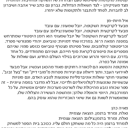
קסטות מוקלטות ששימשו פעם הצהרות של תשוקה ומחויבות תהומית
מצד מעניקיהן - לצד השאלות הגדולות, גברון גם כתב שיר אהבה ושיברון
לב לחברות, לפחד להתבגר ולתקופות שלא יחזרו.
איל חיות-מן
מבעד לקרקעית השקופה, יובל שמעוני, עם עובד
מבעד לקרקעית השקופה, יובל שמעוני,צילום: עם עובד
"מבעד לקרקעית השקופה" של יובל שמעוני הוא רומן היסטורי שמתרחש
במפנה המאה ה־16. במרכזו שתי דמויות: טוביאס, יהודי ממגורשי ספרד,
וכריסטופר קולומבוס, שאל ספינתו מצטרף טוביאס כנוסע סמוי. שניהם
מספרים את סיפורם לקראת סוף חייהם, ושניהם מתמודדים, כל אחד
בדרכו, עם היופי והרוע שכרוכים בגילוי העולם החדש, ועם שאלות על
אמונה ועל כפרה.
התקופה והנושא הם לכאורה רחוקים מאוד מהכאן ועכשיו. אבל מבעד
לאירועי העבר, ותוך דיאלוג עם יצירות ספרות מ"מובי דיק" ועד "בעל זבוב",
שמעוני חוקר שאלות אוניברסליות שנוגעות לטבע האדם, וגם סוגיות
עכשוויות שנוגעות לקולוניאליזם ולדיכוי. אבל לא מדובר במסה עיונית - זה
ספר שכוחו נובע מהיכולת שלו לשרטט מערכות יחסים אנושיות, על כל
המורכבות, היופי והאפלה שלהן; ומהשפה העשירה והצלולה שלו,
שמאפשרת לשאת גם את שיאי האכזריות שהוא עוסק בהם.
מאיה כהן
נאלח, נמרוד ברגמן, הוצאה עצמית
נאלח, נמרוד ברגמן,צילום: הוצאה עצמית
לנמרוד ברגמן היה כל מה ששחקן חולם עליו. ככוכב בית הספר למשחק