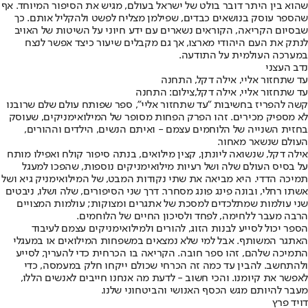
שהוא בין היתר דובר בולט של ישראל בעולם, מגיש את הסיפור המיוחד. אף
שהספר עוסק בנושאים כבדים, שפילמן מצליח לפשט ולהקליל אותם. כך
שבסיום הקריאה, הקוראים נשארים עם ידע חיוני על השיטות של האויב
לנתק את העם היהודי מארצו, אך גם מקבלים שיעור כיצד אפשר לנצח
במערכה העולמית על התודעה.
נדב העצני
עד שתחזור אליי, אילה דקל, התחנה
עד שתחזור אליי, אילה דקל,צילום: התחנה
קשה להפריז בחשיבות "עד שתחזור אליי", ספר שפותח עולם שלם שרובנו
לא מספיק מכירים. זהו הפרק הפחות מסופר של המילואימניקים, שעוסק
בחזית השנייה של הלוחמים עצמם - ואיתם הנשים, הילדים וההורים,
העולם שנשאר מאחור.
אילה דקל, שנשואה ליונתן, קצין מילואים, בנתה סיפור קולח ואפילו מותח
על בסיס העולם שלה ושל רעיות מילואימניקים נוספות, שהפכו למעגל
תמיכה הדדי. היא מביאה את שתי נקודות המבט, של המילואימניק גיא ושל
אשתו רחלי, ובונה פינג פונג מסחרר. דרך שני הסיפורים, שלה ושלו, ניבטים
שני עולמות שמתלכדים למסכת של אתגרים ומצוקות; עולמות המצויים
הרבה מעבר ללחימה, לפחד ולסיכון החיים של הלוחמים.
הספר יכול לסייע לבנות הזוג, להורים ולמילואימניקים עצמם לעיבוד
האתגר המשותף. אבל למי שלא נמצאים במשפחות המילואים או במעגלי
התמיכה שלהם, זהו ספר חובה. הקריאה בו הכרחית כדי להעריך, לסייע
ולהתחשב. להבין עד כמה זה הכרחי שכולם ייקחו חלק במעמסה, כדי
לאפשר את קיומנו. והכי חשוב - לדעת מה אנחנו חייבים לאנשים הללו,
מעבר להיותם מגש הכסף האנושי והביטחוני שלנו.
דויד פרץ