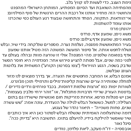
נימת העצב, כדי לעשות לנו קווץ' בלב.
מהפתיחה השואבת ועד הסיום המפתיע, המותחן הישראלי המהפנט
והחושני הזה מחזיר אותנו אל רכבת ההרים הרגשית של סוף המילניום:
אי־הוודאות, התקווה, הפחד והתחושה שבעוד רגע העולם כפי שהכרנו
אותו עומד להשתנות.
יהונתן מרוז
משא ניסן, שמעון אדף, פרדס
משא ניסן, שמעון אדף,צילום: פרדס
בעיר המתאוששת ממגפה, נעלמת נערה. מספרים שנלקחה בידי שיר, ובלש
נשלח לחפש אותה. אל סיפור המעשה המשונה הזה מטיל אותנו שמעון
אדף בפואמה שלפנינו. מהי המגפה? אולי זו שזרעה מוות ובהלה בעולם עד
לפני כמה שנים, אבל מפתה להציע פירוש אחר: הפנדמיה היא חוסר הפשר
שדבק בשפה, הנגע הוויראלי ("צפו בסרטון הקורע") המשחית את בלוטות
העונג שבלשון.
אמנם הבלש, או המחבר, מחפשים את הנערה, אך בדרך מוצאים לנו מזור
למחלה שמותירה ערים שורצות קליפות־מילים ותרמילי תוכן מג'ונרט.
לשורות יפות כמו "ארצות שלמות דחוסות, בכבד פורחים ורדים נדירים /
בדפנות העורק שרידי תרבויות מתכלות", או "זוהר ירחי מלבין בעצמות",
אכן יש סגולות מרפא. אחרות מזריקות חום ואנושיות שישרדו גם בתום
העלילה; למשל, כששואל הבלש לגילה של הנעדרת, עונה אמה: "שש עשרה
שנים, פחות משנייה" - תיאור נהדר של געגוע.
דומה שהתעלומה האמיתית שנשלח הבלש לפתור כאן היא איך כותבים
שיר שאפשר להילקח בידיו, להיעלם בתוכו. התשובה היא "בדיוק ככה".
סיגל נאור
אובססיה - דו"ח מעקב, ליאת פלדמן, נוודים