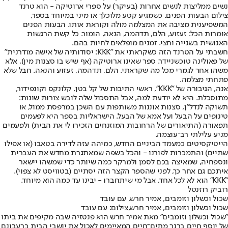
נשים ממליצות לנשים אחרות (בעיקר) על ספרי ארוטיקה - הוא טרנד
צילום הבעות הפנים. כשמגיע קטע מלוכלך או מיני במיוחד בספר,
המשפיענית מציבה את המצלמה מולה וקוראת אותו. הבעות הפנים
אומרות הכל: זעזוע, הלם, תדהמה, הנאה, הומור. כל קשת הרגשות
האנושית בשנייה וחצי. זמנים מופלאים לחיות בהם.
חשבתי על הטרנד הזה כשקראתי את "KKK: יסודותיה של אישה מודרנית"
של פאולינה טוכשניידר. ספר שאינו ארוטיקה (אף שיש בו סצנות מין), אלא
משהו אחר לגמרי מכל מה שקראתי. הלם, תדהמה, זעזוע והנאה. חבל שלא
פתחתי מצלמה.
אנה, הגיבורה של "KKK", ראשי התיבות של קל בטן, קלונקס וקונפידור,
מתוסכלת. היא לא יודעת למה, אבל התסכול שלה לובש צורות שונות:
תשוקה לנדל"ן, סצנות אוננות משותפות עם השכן במרפסת ממול, או
טינופים על הבעל ועל אמא של הבעל. הישראליות בספר היא לפעמים
תפאורה (התיאורים של הרחובות המוזנחים הזכירו לי את הבית) ולפעמים
מניע עלילתי רב־עוצמה.
הייטיקסיטים כמעמד הביניים החדש, כמיהה עזה לדירה בטאבו (או אפילו
שתיים) והתמכרות לפורנו - והכל בשפה שמאתגרת מחדש את העברית
ונספחיה, שמאיצה בכם לסמן ולמרקר כמה שיותר כדי שמשהו יישאר
איתכם גם אחר כך, לפני שהספר הקצר הזה יסתיים (בטוויסט לא צפוי).
"KKK" הוא לא לכל אחד, אבל מי שיתחברו - יבינו עד כמה הוא מיוחד.
רוביק רוזנטל
שכול וכשלון וזומבים, אמיר חרש, עם עובד
שכול וכשלון וזומבים, אמיר חרש,צילום: עם עובד
"שכול וכשלון וזומבים" מאת אמיר חרש הוא פנטזיה שבה מקיפים את ביתו
של יוסף חיים ברנר מתים־חיים המאיימים לאכול את יושבי הבית ברעבונם