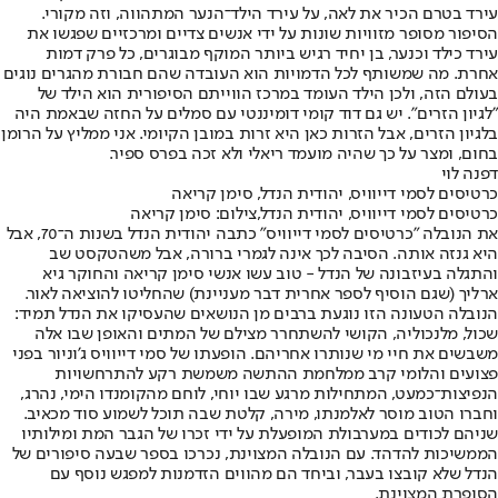
עירד בטרם הכיר את לאה, על עירד הילד־הנער המתהווה, וזה מקורי.
הסיפור מסופר מזוויות שונות על ידי אנשים צדיים ומרכזיים שפגשו את
עירד כילד וכנער, בן יחיד רגיש ביותר המוקף מבוגרים, כל פרק דמות
אחרת. מה שמשותף לכל הדמויות הוא העובדה שהם חבורת מהגרים נוגים
בעולם הזה, ולכן הילד העומד במרכז הווייתם הסיפורית הוא הילד של
"לגיון הזרים". יש גם דוד קומי דומיננטי עם סמלים על החזה שבאמת היה
בלגיון הזרים, אבל הזרות כאן היא זרות במובן הקיומי. אני ממליץ על הרומן
בחום, ומצר על כך שהיה מועמד ריאלי ולא זכה בפרס ספיר.
דפנה לוי
כרטיסים לסמי דייוויס, יהודית הנדל, סימן קריאה
כרטיסים לסמי דייוויס, יהודית הנדל,צילום: סימן קריאה
את הנובלה "כרטיסים לסמי דייוויס" כתבה יהודית הנדל בשנות ה־70, אבל
היא גנזה אותה. הסיבה לכך אינה לגמרי ברורה, אבל משהטקסט שב
והתגלה בעיזבונה של הנדל - טוב עשו אנשי סימן קריאה והחוקר גיא
ארליך (שגם הוסיף לספר אחרית דבר מעניינת) שהחליטו להוציאה לאור.
הנובלה הטעונה הזו נוגעת ברבים מן הנושאים שהעסיקו את הנדל תמיד:
שכול, מלנכוליה, הקושי להשתחרר מצילם של המתים והאופן שבו אלה
משבשים את חיי מי שנותרו אחריהם. הופעתו של סמי דייוויס ג'וניור בפני
פצועים והלומי קרב ממלחמת ההתשה משמשת רקע להתרחשויות
הנפיצות־כמעט, המתחילות מרגע שבו יוחי, לוחם מהקומנדו הימי, נהרג,
וחברו הטוב מוסר לאלמנתו, מירה, קלטת שבה תוכל לשמוע סוד מכאיב.
שניהם לכודים במערבולת המופעלת על ידי זכרו של הגבר המת ומילותיו
הממשיכות להדהד. עם הנובלה המצוינת, נכרכו בספר שבעה סיפורים של
הנדל שלא קובצו בעבר, וביחד הם מהווים הזדמנות למפגש נוסף עם
הסופרת המצוינת.