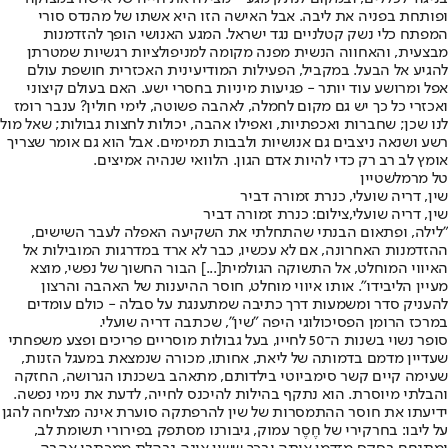
ופותחת בפניה את ליבה. אבל האישה הזו היא אשתו של מהנדס סורי
המפתח כלי נשק קטלניים נגד ישראל. המגע האנושי הופך להזדמנות
מבצעית, והאחווה הנשית מפנה מקומה למניפולציות רגשיות שמטרתן
להגיע אל הבעל. במקביל, הפעילות המודיעינית האכזרית חושפת עולם
אפל ומרושע עוד יותר - פגיעות מיניות בחסרי ישע. האם בעולם קיצוני
ואכזרי כל כך יש גם מקום לחמלה, לאהבה פשוטה, לימי חולין? ענבר רומז
לנו שכן; שחברות ואכפתיות, ואפילו אהבה, יכולות לחצות גבולות; שאל מול
רשע ושנאה ניצבים גם אנושיות ולבבות תמימים. אבל הוא גם אומר שצריך
אומץ לב רב רק כדי להיות אדם הגון. הלוואי שנהיה אמיצים.
טל מרמלשטיין
שין, דריה שועלי, כנרת זמורה דביר
שין, דריה שועלי,צילום: כנרת זמורה דביר
"לילה, ופתאום הבנתי שהתחלתי את השקיעה האפלה לעבר השישים,
ההזדמנות האחרונה, אם לא עכשיו, כבר לא ארד במדרגות המובילות אל
האיווי המוחלט, אל התשוקה הגולמית[...] הבור החשוך של נפשי, מוצא
מעיין הליבידו". אותו איווי מוחלט, חוסר ההיענות של האהבה והרצון
להעניק סדר ומשמעות דרך כתיבה שמתענגת על סבלה - כולם עומדים
במרכז הרומן הפסיכולוגי היפה "שין", שכתבה דריה שועלי.
סופר נשוי בשנות ה־50 לחייו, בעל גבולות מוסריים פריכים ופצע משפחתי
שעדיין מדמם בדמותה של ליאת, אחותו, מכורה שנמצאת במעגל הזנות,
שעימה קיים קשר סימביוטי בילדותם, מתאהב בשכנתו הגרושה, החזקה
והבלתי מיוסרת. הוא נתקף בהילות להיכנס לחייה, לדעת את נימי נפשה.
ידיעתו את חוסר ההתמסרות של שין להרפתקה סוערת אינה מצליחה להגן
על ליבו: בחרקירי של חֶסֶר עמוק, גיבורנו מסתפק בפירורי תשומת לב,