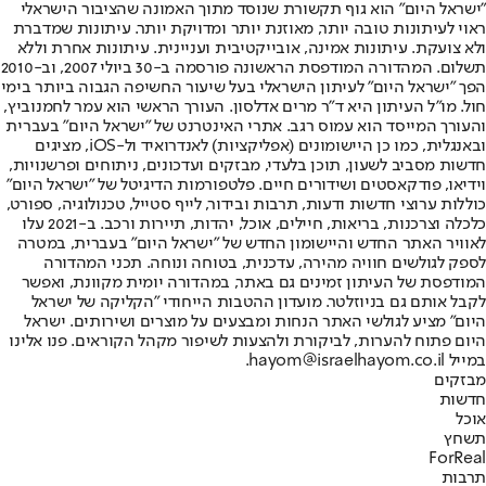
"ישראל היום" הוא גוף תקשורת שנוסד מתוך האמונה שהציבור הישראלי
ראוי לעיתונות טובה יותר, מאוזנת יותר ומדויקת יותר. עיתונות שמדברת
ולא צועקת. עיתונות אמינה, אובייקטיבית ועניינית. עיתונות אחרת וללא
תשלום. המהדורה המודפסת הראשונה פורסמה ב-30 ביולי 2007, וב-2010
הפך "ישראל היום" לעיתון הישראלי בעל שיעור החשיפה הגבוה ביותר בימי
חול. מו"ל העיתון היא ד"ר מרים אדלסון. העורך הראשי הוא עמר לחמנוביץ,
והעורך המייסד הוא עמוס רגב. אתרי האינטרנט של "ישראל היום" בעברית
ובאנגלית, כמו כן היישומונים (אפליקציות) לאנדרואיד ול-iOS, מציגים
חדשות מסביב לשעון, תוכן בלעדי, מבזקים ועדכונים, ניתוחים ופרשנויות,
וידיאו, פודקאסטים ושידורים חיים. פלטפורמות הדיגיטל של "ישראל היום"
כוללות ערוצי חדשות ודעות, תרבות ובידור, לייף סטייל, טכנולוגיה, ספורט,
כלכלה וצרכנות, בריאות, חיילים, אוכל, יהדות, תיירות ורכב. ב-2021 עלו
לאוויר האתר החדש והיישומון החדש של "ישראל היום" בעברית, במטרה
לספק לגולשים חוויה מהירה, עדכנית, בטוחה ונוחה. תכני המהדורה
המודפסת של העיתון זמינים גם באתר, במהדורה יומית מקוונת, ואפשר
לקבל אותם גם בניוזלטר. מועדון ההטבות הייחודי "הקליקה של ישראל
היום" מציע לגולשי האתר הנחות ומבצעים על מוצרים ושירותים. ישראל
היום פתוח להערות, לביקורת ולהצעות לשיפור מקהל הקוראים. פנו אלינו
במייל hayom@israelhayom.co.il.
מבזקים
חדשות
אוכל
תשחץ
ForReal
תרבות