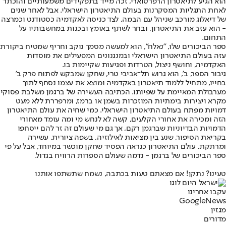
הוא הגיע לתיאטרון הרפרטוארי, זכה מייד בתפקידים משמעותיים והוכתר
לאחת התגליות המסקרנות בעולם התיאטרון הישראלי. אבל לאחר שנים
של דיאלוג מורכב שניהל עם הבמה, לצד כניסה לאקדמיה כסטודנט וכמרצה
- הוא עזב את התיאטרון, ובחר לשתף באומץ ובכנות במחשבותיו על
התחום.
ספר הביכורים שלו, "נאלח", הוא למעשה מסמך נוקב וחריף שמטיח ביקורת
עזה בעולם התיאטרון הישראלי ובמנגנונים המפעילים את מוסדות
האקדמיה, וחושף ניצול, הטרדות ופגיעות שקיימות בו.
גיבור הספר, ב', הוא גרוש תל־אביבי טרי, שחקן שמבקש לפתוח פרק ב'
בחייו, מתחיל ללמוד תיאטרון באקדמיה ומוצא את עצמו נסחף לתוך
מערבולת המאיימת על שפיותו. הכתיבה העשירה של ברגמן משלבת פסוקי
מקרא ויצירות בימתיות המוזכרות בשמן או ברמז, ומרפררת ללא מעט
דמויות מפתח בעולם התיאטרון הישראלי. כמי שחיה את עולם התיאטרון
הזה ומכירה את אחורי הקלעים, קשה לא לנחש מי ומה עומד מאחורי
הדמויות הבדיוניות שברגמן רקם, אך גם מי שעולם זה זר להם ייסחפו
בקריאת הסיפור, שנע בין מציאות לאילוזיה, בשפה ציורית, עשירה
ומרתקת. עולם התיאטרון כנראה הפסיד שחקן מוכשר במיוחד, אבל על פי
ספר הביכורים של ברגמן - נדמה שעולם הספרות הרוויח בגדול.
טעינו? נתקן! אם מצאתם טעות בכתבה, נשמח שתשתפו אותנו
עקבו אחרינו
G
o
o
g
l
e
News
מגזין
מדורים