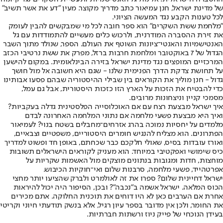
של מדינת ישראל, חנן עמיאור כתב מדריך מקוצר. מעין "דע את אשר תשיב"
לכל טענות הקבע נגד המעשה הציוני.
"מלחמת ששת השקרים" הוא ספר חובה לכל מי שמבקשים להבין לעומק
את זירת ההסברה המודרנית, ולרכוש כלים מעשיים להתמודדות עם גל
האנטישמיות והאנטי־ציונות השוטף את העולם. הספר, שנולד מתוך השבר
הגדול של 7 באוקטובר ומלחמת חרבות ברזל, מפרק את ששת נרטיבי הכזב
המרכזיים המופצים נגד מדינת ישראל בזירה הבינלאומית. במקום להישען
על תחושת צדקת הדרך הפנימית שלנו - שגם היא חשובה אל מול חושך
גדול - חנן מוליך את הקוראים בין שבילי ההיסטוריה שבהם פסעו אבותינו
כדי להבטיח את הזכות על הארץ הזו כזכות היסטורית, אבל גם עמל,
מסמכי קניין וניצחונות מרובים.
איך ישראל מבצעת רצח עם אם האוכלוסייה הפלסטינית גדלה בעקביות?
ואיך היא מבצעת פשעי מלחמה אם נתוני המלחמה האחרונה לבדם
מלמדים על יחסיות נמוכה בהרג אזרחים־מחבלים בשטח בנוי? לעמיאור
הפתרונים. הוא מצליח להנגיש חומרים היסטוריים, משפטיים וצבאיים,
ואורז עובדות בסיס, שאולי חלקכם כבר שכחתם, באופן חד ופשוט למדריך
כיס שימושי ואפקטיבי במיוחד. הוא מעניק לקוראים הישראלים תשובות
מוחצות, חדות ומגובות בנתונים מוצקים מול האשמות שקריות על
אפרטהייד, פשעי מלחמה, סרבנות שלום ואי־חוקיות הכיבוש.
ישראל דחיינית שלום? ספרו את זה לאולמרט ולברק שהציעו יותר מחצי
הכוס המלאה. ישראל אשמה ב"נכבה"? ובכן, הסיפור היה יכול להיראות
אחרת אם הערבים כאן לא היו דוחים את תוכנית החלוקה. אתם מכירים
את החומר, ולכן אין מדובר בספר עיון רגיל, אלא בנשק תודעתי חיוני וקריטי
בעידן הנוכחי של פייק ניוז ורשתות חברתיות.