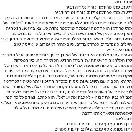
עמית סגל
דלעת, מתי פרידמן, כנרת זמורה דביר
דלעת, מתי פרידמן,צילום: כנרת זמורה דביר
ספר טוב הוא כמו קלידוסקופ: בכל פעם שמביטים בו, הוא משתנה. הזמן
לא הופך אותו בלתי רלוונטי, אלא מוסיף לו משמעויות חדשות. "דלעת" של
מתי פרידמן הוא דוגמה יוצאת דופן לספר נהדר. כשיצא ב־2017, הוא היה
מעין כמוסת זמן של מוצב נשכח במקום שישראלים לא דרכו בו אז כבר
כמעט דור שלם. ב־2026 הוא כאילו סיפור על היום: שוב רצועת ביטחון, שוב
חיילים ספק־צדים ספק־ניצודים, שוב מחיר דמים קבוע ומייסר. שוב
מונדיאל בקיץ.
חשבנו שזו המלחמה האחרונה של העידן הישן, כותב פרידמן, אבל התברר
שזו המלחמה הראשונה של העידן החדש. הסתירה הזו, בין הפסקול
והתמונה, היא מה שהופכת את "דלעת" רלוונטי כל כך. מצד אחד, עידן של
שיחות טלפון הביתה פעם בשבוע, של טלוויזיה עם שני ערוצים, של עולם
שקט בלי מכשירים חכמים. מצד שני, אותה גזרה, אותן דילמות מייסרות.
הקורא הסביר, עם תשע שנות ניסיון במזרח התיכון יותר משהיו לפרידמן
כשכתב את הספר, גם יוכל להגיע למסקנות אחרות מאלה של הסופר באשר
לנחיצותה של השהות על אדמת לבנון, וגם זו תכונה של יצירות חשובות.
"אם לא נבין את לבנון - לא נבין את ישראל", הוא כותב, וצודק כל כך. הנה
המלצה לספר הבא של פרידמן: על רועי רוטברג ואילן פיורנטינו, שני רבש"צי
נחל עוז שנרצחו בפלישה מעזה בהפרש של כמעט 70 שנה. ועל עולם
שמשתנה ונשאר אותו הדבר.
יואב לימור
נתן ועמוס, אסף ענברי, ידיעות ספרים
נתן ועמוס, אסף ענברי,צילום: ידיעות ספרים