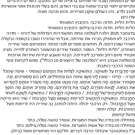
שדים תוססות (עבור מי שניחנו בראיית שדים, כמובן). השדים היהודים
מקיימים יחסי קרבה־שנאה עם בני האדם, והם בעלי תכונות אופי אנושיות
לטוב ולרע. זהו העולם שקגן מציירת, והוא מהנה מאוד.
עדו ניצן
הלית הלית, חדוה הרכבי, הקיבוץ המאוחד
הלית הלית, חדוה הרכבי,צילום: הקיבוץ המאוחד
בדצמבר 2025 הלכה לעולמה אחת המשוררות הגדולות של דורנו - חדוה
הרכבי. לא מספיק הכירו את שירתה, אבל מי שהכירו נשבו בקסמה ובקולה
השירי שאין דומה לו. חודשים ספורים לפני מותה התפרסם ספר שיריה
האחרון, "הלית הלית". הספר, המאגד שירים מהעשור האחרון לחייה, מציג
אקורד סיום רחב ומורכב ליצירתה, הבנוי משבע יצירות שיריות ארוכות
(הנפלאה שבהן היא "הפלנטה של היוצאים מן הכלל"). ממש לקראת סוף
הספר הרכבי כותבת:
אֲנִי מְדַבֶּרֶת עַל תְּשׁוּקָה. הַתְּשׁוּקָה לְגַלּוֹת אֶת הַמָּקוֹם הָאֲמִתִּי - אֵיפֹה שֶׁהַכֹּל
קוֹרֶה - חַיֵּינוּ - שֶׁאֵין לָנוּ מֻשָּׂג אֵיפֹה הֵם מַתְחִילִים, לאן הֵם מַמְשִׁיכִים, מָה
מְסַחְרֵר אוֹתָם, מָה מְיַשֵּׁר אוֹתָם, מָה מְנַוֵּט אוֹתָם, מָה מְעוֹרֵר אוֹתָם לְהַגְדִּישׁ
אֶת הַסאה, לָצֵאת מִגִּדְרָם, לַעֲבֹר אֶת גְּדוֹתֵיהֶם, מָה מַחְרִיב אוֹתָם, מָה הוֹפֵךְ
אוֹתָם לְאוֹקְיָנוּס־שֶׁל־חֳרָבוֹת. / הַתְּשׁוּקָה לֶחֳרָבוֹת / הַתְּשׁוּקָה לְשֶׁקֶט לאחר
הֶחֳרָבוֹת. הַתְּשׁוּקָה לְהַקְשִׁיב לִזְרִיחַת הַשֶּׁמֶשׁ מֵעַל הֶחֳרָבוֹת / שִׁיר הוּא זְרִיחָה
מֵעַל הֶחֳרָבוֹת". רק הרכבי יכולה היתה לכתוב כך. שיריה היו זריחות מעל
החורבות. קולה יחסר.
מיטל קויפמן
במחילה מכבודה של אשת המערות, אופיר טושה גפלה, כתר
במחילה מכבודה של אשת המערות, אופיר טושה גפלה,צילום: כתר
ב־7 באוקטובר איבדתי הרבה דברים. חלקם היו מוחשיים מאוד (בית),