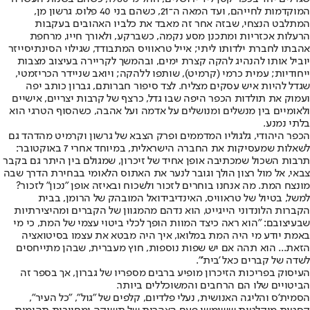
המוקדמות לחייהם, ועד המאה ה־21, כשהם בני 40 פלוס. גרשון מן,
המתלבט הנצחי, שבזה אחר זה מאבד את כלביו האהובים בעקבות
הרעלות אכזריות ומתכנן מסע נקמה, כשברקע, ולאורך חייו, מרחפת
אהבתו לחברת ילדותו ליתי; אייל טראוויס המתבודד, שגילוי הסינתיסייזר
יוביל אותו להנהיג להקה קצרת ימים, ובהמשך לקריירה בעיצוב מצבות
ייחודיות; עמית כרמי (קרמיט), שותפו ללהקה; ויואב שניידר הכריזמטי,
שגדל להיות איש עסקים מצליח. לצד סיפור חברותם, גברון כותב יפה
ועמוק את תולדות הכפר היפה שבו גדל, כרצף של קרבות יצריים, אישיים
ולאומיים בין מנשלים ומנושלים על אדמה ועל אהבה, כשהסוף הטרגי הוא
בלתי נמנע.
הכפר היהודי, גלגוליו המדממים ופרק הצבא של גרשון וקרמיט מהדהד גם
לשאלות שמעסיקות את החברה הישראלית, במיוחד אחרי 7 באוקטובר:
תרבות השכול שמכתיבה אופן אחיד של זיכרון, שמגולם בין היתר גם בקבר
צבאי, אל מול רצון הולך וגובר לנער את האתוס הלאומי בבחירת הדרך שבה
מונצח המת. מה אנחנו בוחרים לזכור ולשכוח ובאיזה אופן "נכון" לזכור?
למשל, בטיול של טראוויס, האינדיבידואל המובהק של הרומן, בבית
הקברות הלונדוני הייגייט, הוא נדהם מהמגוון של הקברים ומהיצירתיות
שבעיצובם: "הוא ראה כיצד המוות הופך לכלי ביטוי עצמי של המת, כי מי
באמת יודע מי היה המת במלואו, איך היה מבטא את עצמו בסיטואציה
הזאת... הוא תהה אם יש שפות נוספות, חוץ מעברית, שבהן מתייחסים
לשדה של קברים כאל 'בית'".
העיסוק בפריכות הזיכרון מופיע ברבים מספריו של גברון, אך בספר זה
הביטויים שלו הם הרחבים והמשוכללים ביותר.
הסמית'ס והליגה האנושית, נעלי פלדיום, קלפים של "גול", "כל העיר",