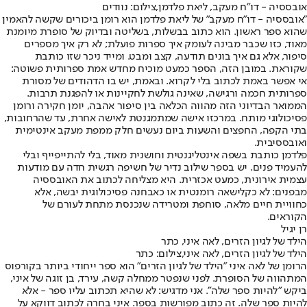
אובססיה - דו"ח מעקב, ליאת פלדמן,צילום: נוודים
"אובססיה - דו"ח מעקב" של ליאת פלדמן הוא רומן ביכורים שקשה להאמין
שהוא ספר ראשון. הוא כתוב בבשלות, בשליטה ובדיוק של סופרת מיומנת
מאוד, כזו שכבר מבינה לעומק איך ספרות פועלת; לא רק איך מספרים
סיפור, אלא גם איך בונים תודעה, קצב ומבט. ומייד ניכר שזו כותבת
שקוראת. במובן הזה, הספר כמעט מוכיח מחדש אמת ספרותית פשוטה:
אי אפשר באמת לכתוב בלי לקרוא. ובאמת, יש בו הדהודים של מסורת
ספרותית חכמה ורגישה, שאינה גולשת לחקיינות או להפגנת תרבות.
הממואר הבדיוני הזה מהווה הכלאה בין סיפור אהבה, יומן חקירה ורומן
פסיכולוגי מותח. במרכזו אישה שמתמגנטת לאישה אחרת, עד שהרחובות,
בתי הקפה, החפצים והשעות ביום נעשים חלק ממפת מעקב אינטימית
ואובססיבית.
פלדמן כותבת בשפה אינטליגנטית וחושנית מאוד, בלי להתייפייף ובלי
להעמיד פנים. יש בספר שילוב נדיר של חשיפה רגשית חדה עם מודעות
עצמית אירונית, כמעט אכזרית. היא מצליחה לכתוב את האובססיה
מבפנים: לא כקלישאה רומנטית או כאבחנה פסיכולוגית יבשה, אלא
כחוויית חיים מלאה, סוחפת ומטרידה שנכנסת מתחת לעורם של
הקוראים.
רן יגיל
הילד של לגיון הזרים, לאה איני, כתר
הילד של לגיון הזרים, לאה איני,צילום: כתר
הרומן של לאה איני "הילד של לגיון הזרים" הוא ספר ייחודי ביותר בקורפוס
המתהווה של הסופרת. לפני שנפטר ממחלה קשה, עירד, בן זוגה של איני,
ביקש "להיות ספר שלה". אני מדגיש: לא שהיא תכתוב עליו ספר - אלא
להיות ספר שלה. זה כתוב מפורשות בספר. איני בחרה לכתוב דווקא על