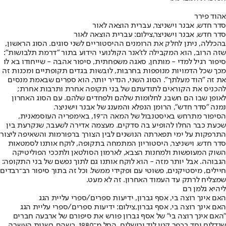
אהוד פירר
סדר חדש, אבנר וישניצר, עברית הוצאה לאור
סדר חדש, אבנר וישניצר,צילום: עברית הוצאה לאור
בהכללה, ניתן לחלק את הרומנים ההיסטוריים לשני סוגים. הסוג הראשון,
שזה הרוב, הוא המקבילה לז'אנר הקולנועי הידוע בתור "דרמת תלבושות":
סיפור רגיל למדי - מותחן, סאגה משפחתית, סיפור אהבה - שייחודו בא לו
מכך שכל הדמויות מנופפות בחרבות, לובשות בגדים תקופתיים ומכנות זה
את זה "הוד מעלתך". הסוג השני, הנדיר יותר, הוא ספרים שבאמת מנסים
להכניס את הקוראים לתודעתם של בני תקופה אחרת ותרבות אחרת;
לאופן שבו הם חשבו, לחלומות שלהם ולפחדים שלהם. עם הסוג האחרון
נמנה "סדר חדש", הרומן הנפלא והמענג של אבנר וישניצר.
הסיפור מתרחש באיסטנבול של המאה ה־19, באימפריה העוסמאנית,
שכעת כבר החלו להופיע בה סדקים. מעצמה אדירה לשעבר, שנקרעת בין
התרפקות על ימי תפארתה הנושנים לבין הצורך ברפורמות והשאיפה ליצור
סדר חדש. וישניצר, היסטוריון המתמחה בתקופה, לוקח אותנו לסמטאות
השוק המעופשות ולמחנות הצבא, לארמון הסולטאן ולתככי הפוליטיקה
הגבוהה. אבל יותר מזה - הוא לוקח אותנו גם לתוך נפשם של בני התקופה:
חיילים, מיסטיקנים, פשוטי עם ופקידי ממשל. וכל זה בתוך סיפור רב־רבדים
שמצליח לרתק עד העמוד האחרון. זה לא מעט.
ליהיא גלמן רם
האם אינך רוצה בי, אסף גברון, ידיעות ספרים/ספרי עליית הגג
האם אינך רוצה בי, אסף גברון,צילום: ידיעות ספרים/ספרי עליית הגג
"האם אינך רוצה בי" של אסף גברון פורש את סיפורם של ארבעה חברים
שגדלים יחד בכפר קטן ליד ירושלים, החל מ־1980, כשהם בשנות העשרה