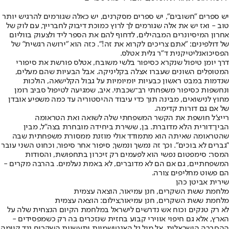
יש ספרים "חשובים", יש ספרים מסקרנים, יש כאלה שגורמים להרגיש יותר
טוב - ואז יש את אלה שגורמים לך לרוץ כמוכת דיבוק לחברייך, עם לוק של
אחרון המיסיונרים המבהילים, לדחוף להם את הספר ליד ולצעוק בווליום
של דולפינים: "אתם צריכים לקרוא את זה!". כזה הוא "ירושה רגשית" של
הפסיכואנליטיקנית ד"ר גלית אטלס.
דרך יומן טיפול שנקרא כסיפור בלשי משובח, אטלס פורשת את סיפורי
המטופלים השונים שעברו אצלה בקליניקה. אבל הבעיות שהם מעלים,
שנדמות במבט ראשון כבעיות יומיומיות על גבול הקלישאה, הולכות
ונחשפות כסיפור משפחתי רב־שכבתי. איב, שמגיעה לטיפול סביב רומן
מחוץ לנישואים, מבינה תוך כדי עיבוד ההיסטוריה עד כמה משפיע אובדן
של אם גם דורות קדימה.
רייצ'ל חושפת את הקשר המשפחתי שלה לשואה ואת הטראומה
הבין־דורית הלא מדוברת. בן, ששירת ביחידה מובחרת בצה"ל, מבין
שהטראומה שאיתה הוא מתמודד אולי מוזנת ממסורת משפחתית שבה
"גברים לא בוכים". וכך זה נמשך ונמשך, סיפור אחר סיפור, וכחוט השני עובר
המסר: סימפטום נפשי הוא לפעמים רק זיכרון בתחפושת, והסודות
המשפחתיים, גם אם הם לא מדוברים, לא באמת נעלמים. בהרבה מקרים -
הם פשוט מחליפים צורה.
שירית אביטן כהן
מלחמת ששת השקרים, חנן עמיאור, הוצאה עצמית
מלחמת ששת השקרים, חנן עמיאור,צילום: הוצאה עצמית
לא רק טנקים וכוח אש נדרשים לישראל במלחמת הקיום הנצחית שלה על
הארץ, אלא גם חיפוי אווירי קבוע בחזית שנזכרים בה רק כשמפסידים -
ההסברה הישראלית. אל מול גל האנטישמיות ותעשיית השקרים נגד קיומה