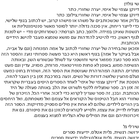
שי גולדן
דיוקן עצמי של אימי, יערה שחורי, כתר
דיוקן עצמי של אימי, יערה שחורי,צילום: כתר
בלזק אמר שכשכותבים על משהו או מישהו קרוב, יש לכתוב בגוף שלישי,
כדי לייצר ריחוק. אין סכנה גדולה יותר לסופר מאשר סנטימנטליות או
רגשנות שאינן במידה. ולהפך, כתב הצרפתי: כשמרוחקים מדי - יש לפנות
לגוף ראשון, כדי להיטיב להזדהות עם מושא שנמצא מעבר להישג הידיים
הכותבות.
ומכאן שהבחירה של יערה שחורי לכתוב על אמה המנוחה (וגם על אביה,
אבל בעיקר על אמה) בגוף ראשון היא כבר מעשה ספרותי נועז. והספר הזה
הוא ספר נועז: ממואר אישי וחושפני עד לשתל שבשורש השן, ובאותה
הנשימה ממש, באופן לא פחות מווירטואוזי, מרוחק, מסויג, עדין וגם מעט
מתריס. התוגה המהורהרת שעוטפת את הספר הזה, ושוזרת בחוט כמעט
נעלם מהעין שלושה דורות של נשים, ונעה במרכבת זמן בין העבר להווה,
הופכת את "דיוקן עצמי של אימי" לאחד הספרים היפים בעברית שקראתי
זה זמן רב. ספר שמצליח ללטף ולשרוט את הלב באותה פעולה של היד
הכותבת. ובכן, זה ספר שצריך לקרוא כדי לזכור. אחרי הכל, הזיכרון של
שחורי הוא חבל הטיפוס של הקוראים אל עצמם ואל משפחתם, ואל היחסים
בין הורים לילדים, שלהם לא אחת אין מילים מספיק מדויקות. הספר הזה
מצליח לדייק את עצמו, ולסייע לקוראים לכוונן גם את סיפורם, גם את
זיכרונותיהם וגם את המילים שלא הצליחו למצוא בעצמם.
שירלי גל
ירושה רגשית, גלית אטלס, ידיעות ספרים
ירושה רגשית, גלית אטלס,צילום: ידיעות ספרים