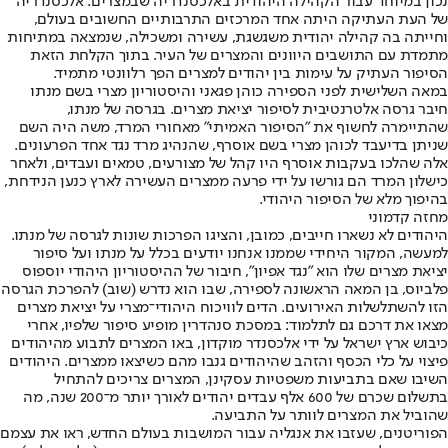
נכון במיוחד עבור הקהילה היהודית באלכסנדריה שבמצרים. אלכסנדריה
של העת העתיקה היתה אחד המרכזים התרבותיים החשובים בעולם,
וחייתה בה קהילה יהודית משגשגת, עשירה ומשכילה, שנמצאה במתיחות
מתמדת עם התושבים היוונים והמצרים של העיר. בתוך הקלחת הזאת
הסיפור העתיק על עימות בין יהודים למצרים הפך רלוונטי מתמיד.
במאה השלישית לפני הספירה כוהן פגאני והיסטוריון מצרי בשם מנתו
חיבר גרסה אלטרנטיבית לסיפור יציאת מצרים. בגרסה של מנתו,
שהתיימרה לחשוף את "הסיפור האמיתי" מאחורי המרד, משה היה השם
שניתן בדיעבד לכוהן מצרי בשם אוסרף, שהנהיג מרד נגד אחד הפרעונים.
אלה שהלכו בעקבות אוסרף היו קהל של מצורעים, טמאים ועבדים, ולאחר
כישלון המרד הם גורשו על ידי פרעה ממצרים העשירה לארץ כנען הנידחת,
בהיפוך מלא של הסיפור היהודי.
מחזה קדמוני
היהודים לא נשארו חייבים, כמובן, והציגו הפרכות שונות לגרסה של מנתו.
למעשה, המקור היחידי שממנו אנחנו יודעים בכלל על מנתו ועל סיפור
יציאת מצרים שלו הוא "נגד אפיון", חיבור של ההיסטוריון היהודי יוספוס
פלביוס, בן המאה הראשונה לספירה, שבו הוא נדרש (שוב) להפרכת הגרסה
הזו להשתלשלות האירועים. הדים לוויכוח היהודי־מצרי על יציאת מצרים
מצאו את דרכם גם לתלמוד: במסכת סנהדרין מופיע סיפור שלפיו, אחרי
כיבוש ארץ ישראל על ידי אלכסנדר מוקדון, באו המצרים לתבוע מהיהודים
פיצוי על כלי הכסף והזהב שהיהודים גנבו מהם כשיצאו ממצרים. היהודים
השיבו שאם בתביעות משפטיות עסקינן, המצרים צריכים להתחיל
בתשלום שכרם של 600 אלף עבדים יהודים לאורך יותר מ־200 שנה, מה
שהוביל את המצרים לוותר על התביעה.
הפוריטנים, שעזבו את אנגליה עבור המושבות בעולם החדש, ראו את עצמם