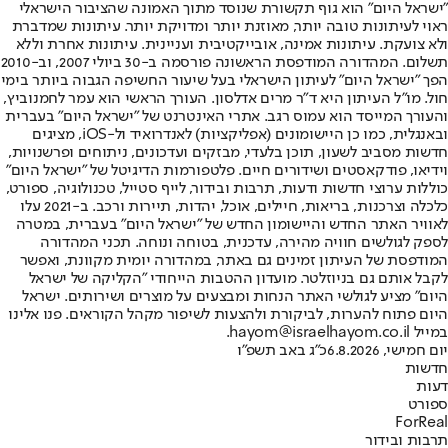
"ישראל היום" הוא גוף תקשורת שנוסד מתוך האמונה שהציבור הישראלי
ראוי לעיתונות טובה יותר, מאוזנת יותר ומדויקת יותר. עיתונות שמדברת
ולא צועקת. עיתונות אמינה, אובייקטיבית ועניינית. עיתונות אחרת וללא
תשלום. המהדורה המודפסת הראשונה פורסמה ב-30 ביולי 2007, וב-2010
הפך "ישראל היום" לעיתון הישראלי בעל שיעור החשיפה הגבוה ביותר בימי
חול. מו"ל העיתון היא ד"ר מרים אדלסון. העורך הראשי הוא עמר לחמנוביץ,
והעורך המייסד הוא עמוס רגב. אתרי האינטרנט של "ישראל היום" בעברית
ובאנגלית, כמו כן היישומונים (אפליקציות) לאנדרואיד ול-iOS, מציגים
חדשות מסביב לשעון, תוכן בלעדי, מבזקים ועדכונים, ניתוחים ופרשנויות,
וידיאו, פודקאסטים ושידורים חיים. פלטפורמות הדיגיטל של "ישראל היום"
כוללות ערוצי חדשות ודעות, תרבות ובידור, לייף סטייל, טכנולוגיה, ספורט,
כלכלה וצרכנות, בריאות, חיילים, אוכל, יהדות, תיירות ורכב. ב-2021 עלו
לאוויר האתר החדש והיישומון החדש של "ישראל היום" בעברית, במטרה
לספק לגולשים חוויה מהירה, עדכנית, בטוחה ונוחה. תכני המהדורה
המודפסת של העיתון זמינים גם באתר, במהדורה יומית מקוונת, ואפשר
לקבל אותם גם בניוזלטר. מועדון ההטבות הייחודי "הקליקה של ישראל
היום" מציע לגולשי האתר הנחות ומבצעים על מוצרים ושירותים. ישראל
היום פתוח להערות, לביקורת ולהצעות לשיפור מקהל הקוראים. פנו אלינו
במייל hayom@israelhayom.co.il.
יום חמישי, 6.8.2026
כ"ג באב תשפ"ו
חדשות
דעות
ספורט
ForReal
תרבות ובידור