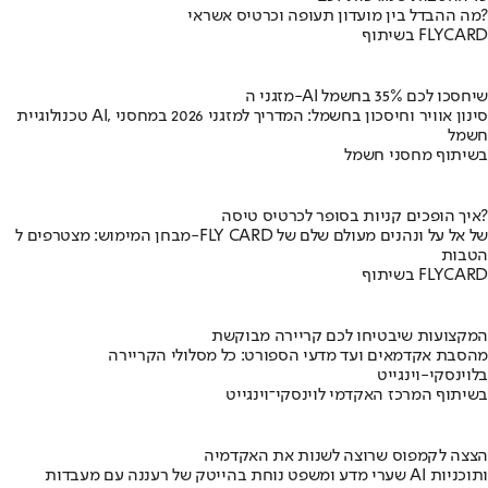
מה ההבדל בין מועדון תעופה וכרטיס אשראי?
בשיתוף FLYCARD
מזגני ה-AI שיחסכו לכם 35% בחשמל
טכנולוגיית AI, סינון אוויר וחיסכון בחשמל: המדריך למזגני 2026 במחסני
חשמל
בשיתוף מחסני חשמל
איך הופכים קניות בסופר לכרטיס טיסה?
מבחן המימוש: מצטרפים ל-FLY CARD של אל על ונהנים מעולם שלם של
הטבות
בשיתוף FLYCARD
המקצועות שיבטיחו לכם קריירה מבוקשת
מהסבת אקדמאים ועד מדעי הספורט: כל מסלולי הקריירה
בלוינסקי-וינגייט
בשיתוף המרכז האקדמי לוינסקי־וינגייט
הצצה לקמפוס שרוצה לשנות את האקדמיה
שערי מדע ומשפט נוחת בהייטק של רעננה עם מעבדות AI ותוכניות