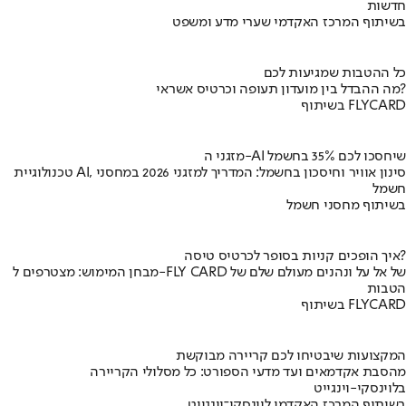
חדשות
בשיתוף המרכז האקדמי שערי מדע ומשפט
כל ההטבות שמגיעות לכם
מה ההבדל בין מועדון תעופה וכרטיס אשראי?
בשיתוף FLYCARD
מזגני ה-AI שיחסכו לכם 35% בחשמל
טכנולוגיית AI, סינון אוויר וחיסכון בחשמל: המדריך למזגני 2026 במחסני
חשמל
בשיתוף מחסני חשמל
איך הופכים קניות בסופר לכרטיס טיסה?
מבחן המימוש: מצטרפים ל-FLY CARD של אל על ונהנים מעולם שלם של
הטבות
בשיתוף FLYCARD
המקצועות שיבטיחו לכם קריירה מבוקשת
מהסבת אקדמאים ועד מדעי הספורט: כל מסלולי הקריירה
בלוינסקי-וינגייט
בשיתוף המרכז האקדמי לוינסקי־וינגייט