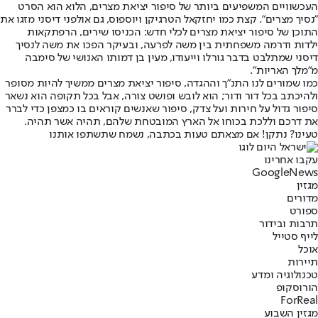
העכשוויים המשפיעים ביותר של סיפור יציאת מצרים, הלוא הוא הסרט
"נסיך מצרים". קצת כמו יחזקאל הטרגיקן ויוספוס, גם אולפני דיסני מזגו את
התוכן של סיפור יציאת מצרים לכלי חדש: הכניסו שירים, הרפתקאות
ילדות ודרמה משפחתית בין משה לפרעה, ובעיקר הפכו את משה לנסיך
דיסני שמתלבט בדבר גורלו וייעודו, מעין בן דמותו האנושי של סימבה
מ"מלך האריות".
כמו שמורים לנו התנ"ך וההגדה, סיפור יציאת מצרים ממשיך להיות מסופר
ולהיכתב בכל דור ודור; הוא לובש ופושט צורה, אבל בכל תקופה הוא נשאר
סיפור גדול על חירות ועל צדק, סיפור שאנשים קוראים בו כמצפן כדי לברר
את דרכם וללכת בכוחו אל הארץ המובטחת שלהם, תהיה אשר תהיה.
טעינו? נתקן! אם מצאתם טעות בכתבה, נשמח שתשתפו אותנו
עקבו אחרינו
G
o
o
g
l
e
News
מגזין
מדורים
ספורט
תרבות ובידור
לייף סטייל
אוכל
תיירות
טכנולוגיה ומדע
הורוסקופ
ForReal
מגזין השבוע