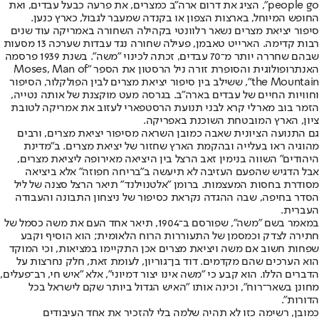
people go", הציג את דרום ארה"ב כמצרים, את פרעה כבעל עבדים, ואת
החופש המיוחל, בארצות הצפון או בקנדה שמעבר לגבול, כארץ כנען.
סיפור יציאת מצרים נשאר רלוונטי בקהילה השחורה באמריקה עוד שנים
רבות קדימה. הארייט טאבמן, פעילה שחורה נגד עבדות שערכה 13 מסעות
שבהם שחררה יותר מ־70 עבדים, זכתה לכינוי "משה". בשנת 1939 פרסמה
האנתרופולוגית והסופרת זורה ניל הרסטון את הספר "Moses, Man of
the Mountain", ששילב בין סיפור יציאת מצרים לבין הפולקלור, הסיפור
וחוויות החיים של עבדים בארה"ב. בגרסה מעט מוקצנת של אותה נטייה,
הזמר בוב מארלי קרא לבני תנועת הרסטפארי לעזוב את אמריקה לטובת
ציון, הארץ המובטחת השוכנת באפריקה.
גם התנועה הציונית שאבה כמובן השראה מסיפור יציאת מצרים, ורבים
מהוגיה ראו בעלייה ובהקמת הארץ שחזור של יציאת מצרים. ב"מדינת
היהודים" השווה בנימין זאב הרצל בין היציאה מאירופה ליציאת מצרים,
אבל הדגיש שהפעם העזיבה לא תיעשה ב"בריחה חפוזה" אלא ביציאה
מסודרת בחסות המעצמות. ברומן "אלטנוילנד" תיאר הרצל סצנה של ליל
הסדר בחיפה, שבה ההגדה נקראת כסיפור של ניצחון התבונה והעבודה
העברית.
במאמר בשם "משה", שפורסם ב־1904, תיאר אחד העם את משה כסמל של
חתירה לצדק וכמסמן של התעוררות הרוח הלאומית; הוא הוסיף וקבע
שפחות חשוב אם משה ויציאת מצרים אכן התקיימו במציאות, וכי המוקד
הוא הערכים שהם מקדמים. דוד בן־גוריון, לעומת זאת, חלק נחרצות על
הדברים הללו. הוא קבע כי "משה אינו יצור דמיוני", אלא "איש חי, רב־פעלים,
מחונן בשאר־רוח", וכינה אותו "האיש הגדול ביותר שקם לישראל בכל
הדורות".
כמובן, רשימה כזו לא תהיה שלמה בלי להזכיר את אחד העיבודים