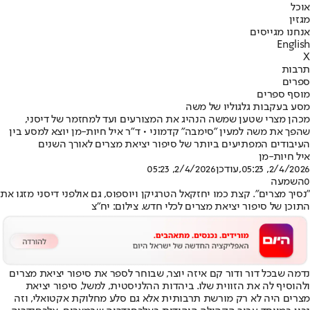
אוכל
מגזין
אנחנו מגייסים
English
X
תרבות
ספרים
מוסף ספרים
מסע בעקבות גלגוליו של משה
מכהן מצרי שטען שמשה הנהיג את המצורעים ועד למחזמר של דיסני,
שהפך את משה למעין "סימבה" קדמוני • ד"ר איל חיות-מן יוצא למסע בין
העיבודים המפתיעים ביותר של סיפור יציאת מצרים לאורך השנים
איל חיות-מן
2/4/2026, 05:23
,עודכן
2/4/2026, 05:23
0
השמעה
"נסיך מצרים". קצת כמו יחזקאל הטרגיקן ויוספוס, גם אולפני דיסני מזגו את
התוכן של סיפור יציאת מצרים לכלי חדש. צילום: יח"צ
נדמה שבכל דור ודור קם איזה יוצר, שבוחר לספר את סיפור יציאת מצרים
ולהוסיף לה את הזווית שלו. ביהדות ההלניסטית, למשל, סיפור יציאת
מצרים היה לא רק מורשת תרבותית אלא גם סלע מחלוקת אקטואלי, וזה