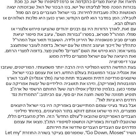
תיארו את יציאת מצרים כהקדמה או כרמז לסיפורו של ישו. כך, מכת
בכורות הפכה סמל לצליבתו של ישו, בנו הבכור של האל, שבזכותה יצאה
האנושות כולה מעבדות לחירות; בני ישראל העוברים בים הם סמל
לטבילה; המן במדבר הוא לחם הקודש; וארץ כנען היא מלכות האלוהים או
העולם הבא.
עם זאת, לאורך הדורות היו גם רבנים יהודים שהציעו פירוש אלגורי או
סמלי. המהר"ל מפראג, בספרו "גבורות השם", עיצב את סיפור יציאת
מצרים סביב מטאפורה של היריון ולידה. השעבוד תואר אצל המהר"ל
כתהליך של זיכוך ועיצוב זהותו של עם ישראל, בדומה לעובר שמתעצב
במעי אמו; הוא פירש את השם "מצרים" מלשון מֵצר, בדומה למצרי הרחם,
ואת היציאה של עם ישראל ממצרים כלידה ממש.
עבר דיסניזציה
בעת החדשה הדגש הפוליטי היה הרבה יותר משמעותי. הפוריטנים, שעזבו
את אנגליה עבור המושבות בעולם החדש, ראו את עצמם כבני ישראל,
שיוצאים מרדיפה דתית ומשעבוד תחת פרעה (מלך אנגליה) לעבר הארץ
המובטחת (אמריקה), וזיהו את תושביה הילידיים של יבשת אמריקה עם
עממי כנען. בנג'מין פרנקלין אפילו רצה שעל החותם הרשמי של ארה"ב
תופיע תמונה של משה חוצה את ים סוף, עם הכיתוב: "התמרדות נגד
רודנים היא ציות לאל".
אבל בעוד בעיני עצמם המתיישבים באמריקה היו בני ישראל היוצאים
ממצרים, היו מי שראו אותם דווקא בתור הפרעונים, במיוחד מיליוני
העבדים האפריקנים שהובאו ל"עולם החדש" הזה. חלק מהעבדים הללו,
שהוטבלו לנצרות באמריקה ונחשפו לסיפורי התנ"ך, מצאו את עצמם
מזדהים עם העבדים העברים שדרשו את חירותם.
השיר "Go Down, Moses", שמפורסם בעיקר בשורה החוזרת "Let my