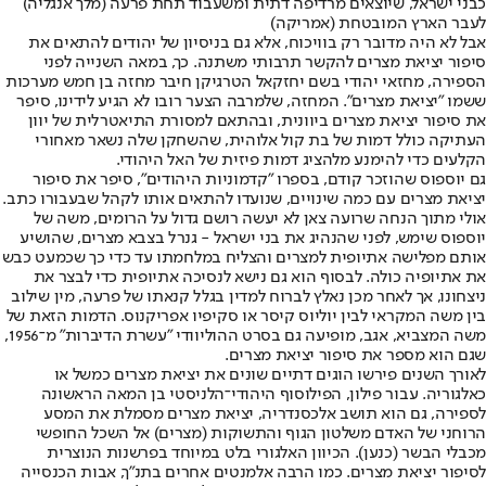
כבני ישראל, שיוצאים מרדיפה דתית ומשעבוד תחת פרעה (מלך אנגליה)
לעבר הארץ המובטחת (אמריקה)
אבל לא היה מדובר רק בוויכוח, אלא גם בניסיון של יהודים להתאים את
סיפור יציאת מצרים להקשר תרבותי משתנה. כך, במאה השנייה לפני
הספירה, מחזאי יהודי בשם יחזקאל הטרגיקן חיבר מחזה בן חמש מערכות
ששמו "יציאת מצרים". המחזה, שלמרבה הצער רובו לא הגיע לידינו, סיפר
את סיפור יציאת מצרים ביוונית, ובהתאם למסורת התיאטרלית של יוון
העתיקה כולל דמות של בת קול אלוהית, שהשחקן שלה נשאר מאחורי
הקלעים כדי להימנע מלהציג דמות פיזית של האל היהודי.
גם יוספוס שהוזכר קודם, בספרו "קדמוניות היהודים", סיפר את סיפור
יציאת מצרים עם כמה שינויים, שנועדו להתאים אותו לקהל שבעבורו כתב.
אולי מתוך הנחה שרועה צאן לא יעשה רושם גדול על הרומים, משה של
יוספוס שימש, לפני שהנהיג את בני ישראל - גנרל בצבא מצרים, שהושיע
אותם מפלישה אתיופית למצרים והצליח במלחמתו עד כדי כך שכמעט כבש
את אתיופיה כולה. לבסוף הוא גם נישא לנסיכה אתיופית כדי לבצר את
ניצחונו, אך לאחר מכן נאלץ לברוח למדין בגלל קנאתו של פרעה, מין שילוב
בין משה המקראי לבין יוליוס קיסר או סקיפיו אפריקנוס. הדמות הזאת של
משה המצביא, אגב, מופיעה גם בסרט ההוליוודי "עשרת הדיברות" מ־1956,
שגם הוא מספר את סיפור יציאת מצרים.
לאורך השנים פירשו הוגים דתיים שונים את יציאת מצרים כמשל או
כאלגוריה. עבור פילון, הפילוסוף היהודי־הלניסטי בן המאה הראשונה
לספירה, גם הוא תושב אלכסנדריה, יציאת מצרים מסמלת את המסע
הרוחני של האדם משלטון הגוף והתשוקות (מצרים) אל השכל החופשי
מכבלי הבשר (כנען). הכיוון האלגורי בלט במיוחד בפרשנות הנוצרית
לסיפור יציאת מצרים. כמו הרבה אלמנטים אחרים בתנ"ך, אבות הכנסייה