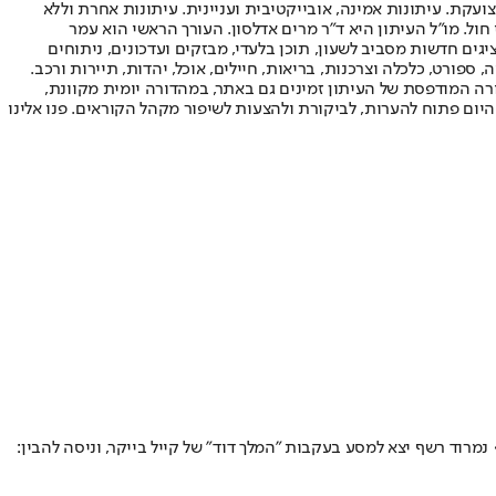
ועקת. עיתונות אמינה, אובייקטיבית ועניינית. עיתונות אחרת וללא
עור החשיפה הגבוה ביותר בימי חול. מו"ל העיתון היא ד"ר מרים אדלסון. העורך הראשי הוא עמר
 והעורך המייסד הוא עמוס רגב. אתרי האינטרנט של "ישראל היום" בעברית ובאנגלית, כמו כן היישומונים (אפליקציות) לאנדרואיד ול-iOS, מציגים חדשות מסביב לשעון, תוכן בלעדי, מבזקים ועדכונים, ניתוחים
, ספורט, כלכלה וצרכנות, בריאות, חיילים, אוכל, יהדות, תיירות ורכב.
דורה המודפסת של העיתון זמינים גם באתר, במהדורה יומית מקוונת,
היום פתוח להערות, לביקורת ולהצעות לשיפור מקהל הקוראים. פנו אלינו
רוד רשף יצא למסע בעקבות "המלך דוד" של קייל בייקר, וניסה להבין: