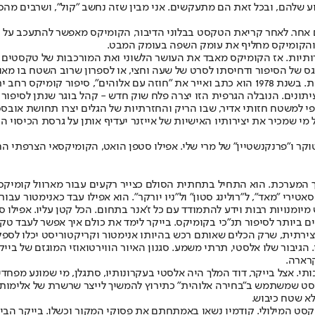
שלהם, ובכל זאת הם מתעקשים. אני מבין שזה נחשב "קול", ושרבים מהסופ
אחר. לאחר קריאת הטקסט בבלוני הדיבור, הקומיקס מאפשר להתעכב על הדימו
 והקומיקס מחליף את עומק השפה בעומק המבט.
תיות. אז הקומיקס מאבד את העושר הלשוני ואת המורכבות של טקסטים ספר
 גס של הסיפור ודחיסתו לסרט של שעה וחצי, או לספרון שרוב השטח בו מאוי
זה מה שוויל אייזנר, יהודי־אמריקני מעמודי התווך של הקומיקס, ניסה לעשות. בשנת 1978 הוא כתב ואייר
תונים. הנובלה הגרפית הזו יצרה פלח שוק חדש - קהל בוגר שנתן לסיפור 
נדחסו בצורה אלגנטית אל המחוך של 32 עמודי צבע. כל מי שמכיר את יצירותיו האישיות של אייזנר יעדי
וקר ו"פרנקנשטיין" של מרי שלי. אפילו סטפן הואט, הקומיקסאי הצרפתי ה
סאטירי "מאד", ל"רולינג סטון" ול"ניו יורקר". הוא אפילו עבד כאנימטור עבו
ם ביותר לסיפור תנ"כי בקומיקס. בייקר לימד את כולם איך אפשר לעבד טק
ירתית, שרק הכלים שאותם רכש בהיותו אנימטור וקריקטוריסט יכלו לספק 
ריו. הגיבור שלו אלסטי, תרתי משמע. סגנון האיור הווירטואוזי המוגזם של 
קרארה.
 אצל בייקר, דוד המלך היה אלסטי בעקרונותיו, סתגלן, מי שמונע מפחדים 
וניסט שמשתמש ב"בחירה אלוהית" כתירוץ להמשיך לייצר שרשרת של אלימות. ג
לא שטח כיבוש.
סט המילולי. קודמיו נשאו באמתחתם את פסוקי המקור וכשלו. בייקר הביא מ