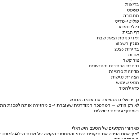
בריאות
משפט
תחבורה
פוליטי-מדיני
כללי ומידע
דף הבית
זמני כניסת וצאת שבת
מגזין השבוע
בחירות 2026
אודות
צור קשר
נבחרת הכתבים והפרשנים
מדיניות פרטיות
הצהרת נגישות
תנאי שימוש
כדאי
להכיר
כך ירושלים ממציאה את עצמה מחדש
לא רק קודש – המהפכה המודרנית שעוברת י-ם מחזירה אותה לפסגת התי
בשיתוף עיריית ירושלים
מאחורי הקלעים של הטעם הישראלי
איך אסם הפכה את תקופת הצנע והמחסור הקשה של שנות ה-40 למותג לאומי?