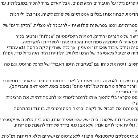
רים גדלו על הגיבורים המעופפים, אבל האדם צריך להכיר במגבלותיו. עד
י, לבחון אותו בכלים אמנותיים של קומפוזיציה, אור וצל, וליהנות
ותיים, וכמו בפרשנות קולנועית - לרוב זה לא מצליח. "הזקן והים" של
ר.
 את "חוזה עם אלוהים", סיפור קומיקס רחב יריעה על מהגרים יהודים, דמויות ריאליסטיות "עגולות" ונרטיב סגור
המאויר לגיטימציה ספרותית והכניס אותו לספריות ולאקדמיה.
אותו אייזנר הגדול עיבד בזקנתו את "מובי דיק", והפך את הים מסמל פילוסופי למשטח חזותי אדיר, שבו הריק והחזרתיות של הגלים יצרו תחושת אובססיה וגורל. עיבוד שאפתני ומעניין, אך כזה שעדיין לקה בחסר. 635 עמודי
ף אותן על גרסת הכיסוי הרזה שהציג לקלאסיקה של הרמן מלוויל. הלווייתן הזה היה גדול מדי, אפילו
חשוב, ניסה את כוחו עם "בעקבות הזמן האבוד" של מרסל פרוסט. וגם פה
ואז הגיע קייל בייקר, היוצר הכי ורסטילי בתחום הקומיקס. בייקר צמח מתוך המערכת. הוא התחיל בתחתית הסולם כצייר רקעים עבור מארוול קומיקס, ובמשך כ־40 שנה כתב ואייר כל ז'אנר בתחום הסיפור המאויר - מסיפורי
ר וורנר כחלק מהצוות של "לוני טונס" (באגס באני, דאפי דאק וחבריהם).
סט מקראי בלי להפוך אותו לחומר לימודי או להטפה דתית. את הרצינות
לו.
בייקר מותח את הגבול עד לקצה. ברמה הפיגורטיבית, בניגוד ובהתרסה
ומשרידות שלטונו. בית ישי, שפי שאייר אותו, הוא בית מלוכה שייקספירי
וליית אינו לוחם אגדי, אלא אבן נגף בדרך של דוד להשגת מטרותיו.
ינימליזם טקסטואלי קיצוני, ללא ציטוטים ישירים וללא קריינות תנ"כית,