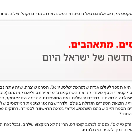
ט מקודש, אלא גם כאל נרטיב חי המשנה צורה, מדיום וקהל. צילום: איור:
האיום התרבותי הבא על ישראל הוא אן־מרי ג'אסיר, במאית יליד
סף קטארי וכסף סעודי קנו את השחקנים ג'רמי איירונס וליאם קנינגהם (כו
 שצולמה, לבושתנו, במזרח ירושלים. ועם המועמדות הטרייה הזו לאוסקר, הפ
נגווין, הוצאת הספרים הגדולה בעולם. ולדרך שבה אנו נציג את המיתוסים ש
 הכלים הספרותיים שבהם השתמש, אי־אז במאה הראשונה לספירה, רחוקים ממ
 החרב?
ק טיימס", מנסים לכתוב קומיקס. הרי זה לא המקצוע שלהם, ובכל זאת הם
אדם צריך להכיר במגבלותיו.