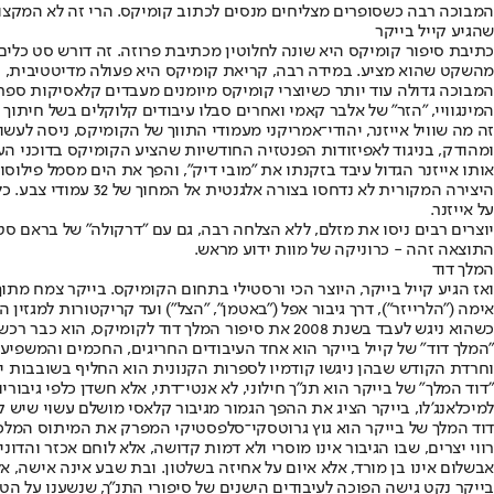
המבוכה רבה כשסופרים מצליחים מנסים לכתוב קומיקס. הרי זה לא המקצוע 
שהגיע קייל בייקר
כתיבת סיפור קומיקס היא שונה לחלוטין מכתיבת פרוזה. זה דורש סט כלים 
מהשקט שהוא מציע. במידה רבה, קריאת קומיקס היא פעולה מדיטטיבית,
המבוכה גדולה עוד יותר כשיוצרי קומיקס מיומנים מעבדים קלאסיקות ספרו
המינגוויי, "הזר" של אלבר קאמי ואחרים סבלו עיבודים קלוקלים בשל חיתוך
ומהודק, בניגוד לאפיזודות הפנטזיה החודשיות שהציע הקומיקס בדוכני העי
היצירה המקורית לא 
על אייזנר.
יוצרים רבים ניסו את מזלם, ללא הצלחה רבה, גם עם "דרקולה" של בראם סט
התוצאה זהה - כרוניקה של מוות ידוע מראש.
המלך דוד
אימה ("הלרייזר"), דרך גיבור אפל ("באטמן", "הצל") ועד קריקטורות למגזין ה
כשהוא ניגש לעבד בשנת 2008 את סיפור המלך דוד לקומיקס, הוא כבר רכש מיומנויות רבות וידע להתמודד עם כל ז'אנר בתחום. הכל קטן עליו. אפילו ספר הספרים.
"המלך דוד" של קייל בייקר הוא אחד העיבודים החריגים, החכמים והמשפיעי
וחרדת הקודש שבהן ניגשו קודמיו לספרות הקנונית הוא החליף בשובבות יצ
"דוד המלך" של בייקר הוא תנ"ך חילוני, לא אנטי־דתי, אלא חשדן כלפי גיבו
למיכלאנג'לו, בייקר הציג את ההפך הגמור מגיבור קלאסי מושלם עשוי שיש 
דוד המלך של בייקר הוא גוץ גרוטסקי־סלפסטיקי המפרק את המיתוס המלכותי.
רווי יצרים, שבו הגיבור אינו מוסרי ולא דמות קדושה, אלא לוחם אכזר והד
אבשלום אינו בן מורד, אלא איום על אחיזה בשלטון. ובת שבע אינה אישה, א
בייקר נקט גישה הפוכה לעיבודים הישנים של סיפורי התנ"ך, שנשענו על הטק