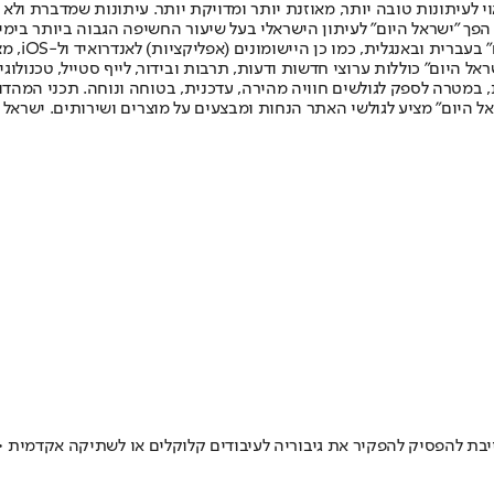
לעיתונות טובה יותר, מאוזנת יותר ומדויקת יותר. עיתונות שמדברת ולא צ
שלום. המהדורה המודפסת הראשונה פורסמה ב-30 ביולי 2007, וב-2010 הפך "ישראל היום" לעיתון הישראלי בעל שי
לחמנוביץ,
ל היום" כוללות ערוצי חדשות ודעות, תרבות ובידור, לייף סטייל, טכנולוגיה
ברית, במטרה לספק לגולשים חוויה מהירה, עדכנית, בטוחה ונוחה. תכני המה
ל היום" מציע לגולשי האתר הנחות ומבצעים על מוצרים ושירותים. ישראל 
ת להפסיק להפקיר את גיבוריה לעיבודים קלוקלים או לשתיקה אקדמית • נמ