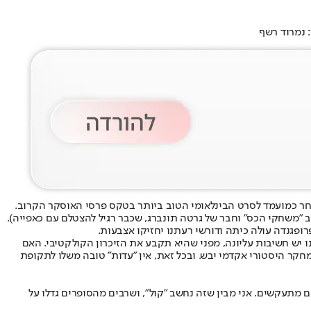
 נמרוד רשף
ת בית לחם. היא תספר לעולם אגדה שנקראת "פלסטין 36", הסרט שיצרה, שזה עתה נבחר כמועמד לסרט הבינלאומי הטוב ביותר בטקס פרסי האוסקר הקרוב.
כב "משחקי הכס" וחבר של גרטה תונברג, שכבר רגיל להצטלם עם כאפייה).
רופגנדה עולה כיתה ודורשי רעתנו יחזיקו אצבעות.
לנו יש חשיבות עליונה, מפני שהיא תקבע את הזיכרון הקולקטיבי. האם
חקר היסטורי אקדמי יבש. ובכל זאת, אין "עדות" טובה משלו לתקופת
 מתעקשים. אני מבין שזה נחשב "קול", ושרבים מהסופרים גדלו על