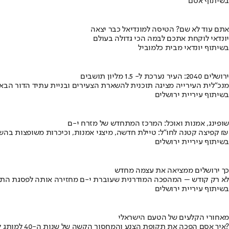
בשיתוף אסם
אתם עוד לא שם? הטיסה למונדיאל כבר יצאה
יונדאי לוקחת אתכם לבמה הכי גדולה בעולם
בשיתוף יונדאי מבית כלמוביל
ירושלים 2040: העיר נערכת ל- 1.5 מליון תושבים
מנכ"לית העירייה מציגה תוכנית להשארת הצעירים ובניית עתיד הדור הבא
בשיתוף עיריית ירושלים
שופינג, אמנות ואוכל: המרכז המתחדש של מזרח י-ם
קפיצה קטנה לחו"ל: טיילת חדשה, מיצגי אמנות, וכיכרות משופצות בהשקעה של 100 מיליון ₪
בשיתוף עיריית ירושלים
כך ירושלים ממציאה את עצמה מחדש
לא רק קודש – המהפכה המודרנית שעוברת י-ם מחזירה אותה לפסגת התי
בשיתוף עיריית ירושלים
מאחורי הקלעים של הטעם הישראלי
איך אסם הפכה את תקופת הצנע והמחסור הקשה של שנות ה-40 למותג לאומי?