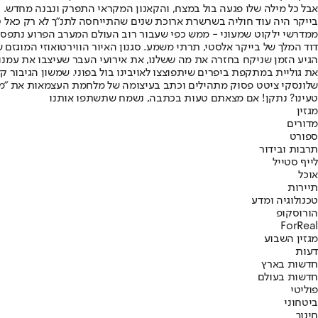
אבל כל מילה שלו פגעה בול במצח, והקאנון המקראי התפרק ונבנה מחדש.
בייקר היה עוד חוליה בשרשרת ארוכת שנים שהתייחסה לתנ"ך לא רק כאל טק
ממדרשי ילקוט שמעוני - ממש כפי שעבור רוב העולם המערב הפרוע נתפס ככ
דוד המלך של בייקר אלסטי, תרתי משמע. סגנון האיור הווירטואוזי המוגזם 
הגיע הזמן שניקח בחזרה את מה ששלנו, את אירועי העבר שעיצבו את עמנו.
את גוליית במתקפת ביפרים שיתפוצצו לאויבינו בול בפוני. שמשון הגיבור ק
שלונסקי ציטט פסוק מתהילים וכתב בעיצומה של מלחמת העצמאות את "מי ימל
טעינו? נתקן! אם מצאתם טעות בכתבה, נשמח שתשתפו אותנו
מגזין
מדורים
ספורט
תרבות ובידור
לייף סטייל
אוכל
תיירות
טכנולוגיה ומדע
הורוסקופ
ForReal
מגזין השבוע
דעות
חדשות בארץ
חדשות בעולם
פוליטי
ביטחוני
חינוך