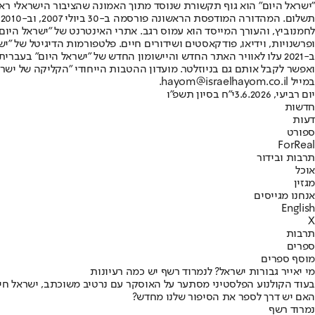
"ישראל היום" הוא גוף תקשורת שנוסד מתוך האמונה שהציבור הישראלי ראוי 
ת
ופרשנויות, וידיאו, פודקאסטים ושידורים חיים. פלטפורמות הדיגיטל של "ישרא
ב-2021 עלו לאוויר האתר החדש והיישומון החדש של "ישראל היום" בע
ואפשר לקבל אותם גם בניוזלטר. מועדון ההטבות הייחודי "הקליקה של ישרא
במייל hayom@israelhayom.co.il.
יום רביעי, 3.6.2026
י"ח בסיון תשפ"ו
חדשות
דעות
ספורט
ForReal
תרבות ובידור
אוכל
מגזין
אנחנו מגייסים
English
X
תרבות
ספרים
מוסף ספרים
מי יאייר גבורות ישראל? לנמרוד רשף יש כמה רעיונות
בעוד הקולנוע הפלסטיני מסתער על האוסקר עם נרטיב משוכתב, ישראל חייב
האם יש דרך לספר את הסיפור שלנו מחדש?
נמרוד רשף