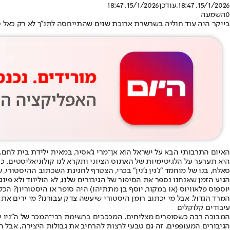
15/1/2026, 18:47
,עודכן
15/1/2026, 18:47
0
השמעה
בייקר היה עוד חוליה בשרשרת ארוכת שנים שהתייחסה לתנ"ך לא רק כאל טקס
היא תערער על הלגיטימיות של האתוס הציוני ותקרא לנו קולוניאליסטים. כ
סאלח, בנו של מוחמד "ג'נין ג'נין" בכרי, הצטרף לחגיגת השכתוב ההיסטורי,
הגיע הזמן שאנחנו נספר את הסיפור של הגיבורים שלנו, לא הוליווד ולא פי
יוספוס פלאוויוס (או במקור, יוסף בן מתתיהו) היה סופר או היסטוריון?
המרד הגדול. אבל מי יכתוב רומן היסטורי שיעשה צדק עבורנו? מי ירים את
עיבודים קלוקלים
המבוכה רבה כשסופרים מצליחים, המככבים ברשימת רבי־המכר של ה"ניו יור
הגיבורים המעופפים. זה גם טבעי לרצות להרחיב את גבולות היצירה, אבל ה