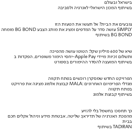
בישראל ובעולם
בשיתוף המכון הישראלי לאנרגיה ולסביבה
צובעים את הבית? אל תעשו את הטעות הזו
מומחה BG BOND עושה סדר על המדפים ומציג את מותג הצבע SIMPLY
בשיתוף BG BOND
שיא של 600 מיליון שקל: הטוטו עושה מהפיכה
יחסי הימור משופרים, הפקדות ב-Apple Pay ותשלום זכיות מיידי
בשיתוף המועצה להסדר ההימורים בספורט
הפרויקט החדש שמסקרן רוכשים בפתח תקווה
קבוצת אלמוג מציגה את פרויקט MALA: מגדלי הפרימיום האחרונים
בפתח תקווה
בשיתוף קבוצת אלמוג
כך תחסכו בחשמל בלי להזיע
מהפכת האנרגיה של תדיראן: שליטה, אבטחת מידע וניהול אקלים חכם
בבית
בשיתוף TADIRAN