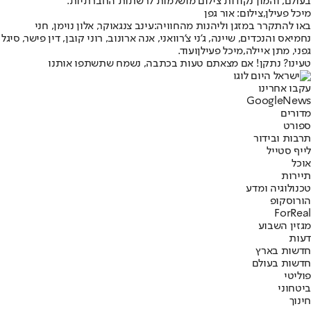
בעולם, והמון נקודות צילום מושלמות לרשתות החברתיות.
מיכל פעילן,צילום: אור גפן
באו להתקרר במזגן וליהנות מהחוויה:
עינב צנגאוקר
, אלון נוימן, חני
נחמיאס והנכדים, שיינה, ג'ני צ'רוואני, אנה ארונוב, רוני קובן, דין פישר, סיגל
גפני, מתן איילה,
מיכל פעילן
ועוד.
טעינו? נתקן! אם מצאתם טעות בכתבה, נשמח שתשתפו אותנו
עקבו אחרינו
G
o
o
g
l
e
News
מדורים
ספורט
תרבות ובידור
לייף סטייל
אוכל
תיירות
טכנולוגיה ומדע
הורוסקופ
ForReal
מגזין השבוע
דעות
חדשות בארץ
חדשות בעולם
פוליטי
ביטחוני
חינוך