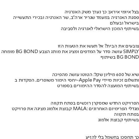
בצל איומי איראן: כך נערך משק האנרגיה
פסגת האנרגיה במעמד שגריר ארה"ב, שר האנרגיה ובכירי התעשייה
בישראל ובעולם
בשיתוף המכון הישראלי לאנרגיה ולסביבה
צובעים את הבית? אל תעשו את הטעות הזו
מומחה BG BOND עושה סדר על המדפים ומציג את מותג הצבע SIMPLY
בשיתוף BG BOND
שיא של 600 מיליון שקל: הטוטו עושה מהפיכה
יחסי הימור משופרים, הפקדות ב-Apple Pay ותשלום זכיות מיידי
בשיתוף המועצה להסדר ההימורים בספורט
הפרויקט החדש שמסקרן רוכשים בפתח תקווה
קבוצת אלמוג מציגה את פרויקט MALA: מגדלי הפרימיום האחרונים
בפתח תקווה
בשיתוף קבוצת אלמוג
כך תחסכו בחשמל בלי להזיע