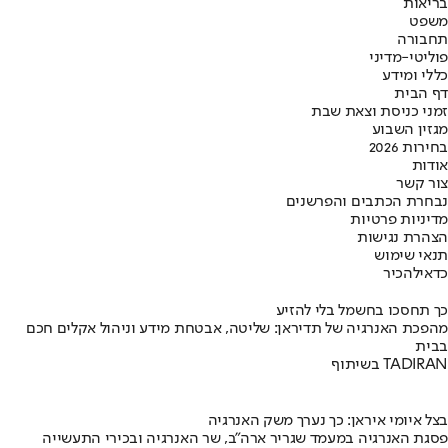
בריאות
משפט
תחבורה
פוליטי-מדיני
כללי ומידע
דף הבית
זמני כניסת וצאת שבת
מגזין השבוע
בחירות 2026
אודות
צור קשר
נבחרת הכתבים והפרשנים
מדיניות פרטיות
הצהרת נגישות
תנאי שימוש
כדאי
להכיר
כך תחסכו בחשמל בלי להזיע
מהפכת האנרגיה של תדיראן: שליטה, אבטחת מידע וניהול אקלים חכם
בבית
בשיתוף TADIRAN
בצל איומי איראן: כך נערך משק האנרגיה
פסגת האנרגיה במעמד שגריר ארה"ב, שר האנרגיה ובכירי התעשייה