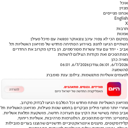
אוכל
מגזין
אנחנו מגייסים
English
X
תרבות
אמנות
במקום הכי לא צפוי: עינב צנגאוקר נפגשה עם מיכל פעילן
השתיים הגיעו לחגוג באירוע הפתיחה מחדש של מוזיאון האשליות תל
אביב • יחד עם עוד עשרות מפורסמים, הן בדקו מקרוב את החדרים
המתהפכים ואת נקודות הצילום לרשתות
מאיה כהן
6/7/2026, 06:01
,עודכן
6/7/2026, 06:01
0
השמעה
לפעמים אשליות מתגשמות. צילום: ענת סומברג
מוזיאון האשליות נפתח מחדש וכל הסלבס הגיעו לבדוק מקרוב.
אחרי יותר מחצי מיליון מבקרים בחמש שנות פעילות, מוזיאון האשליות תל
אביב פתח בשישי את הקיץ עם תערוכה חדשה, מושקעת ומלאת אשליות.
בתפריט: חדרים מתהפכים, הולוגרמות מרהיבות, אשליות ריחוף,
קלידוסקופים, מיצגים אינטראקטיביים חדשניים שהוצגו בערים מובילות