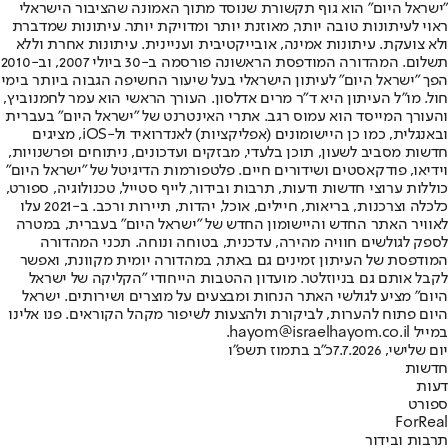
"ישראל היום" הוא גוף תקשורת שנוסד מתוך האמונה שהציבור הישראלי
ראוי לעיתונות טובה יותר, מאוזנת יותר ומדויקת יותר. עיתונות שמדברת
ולא צועקת. עיתונות אמינה, אובייקטיבית ועניינית. עיתונות אחרת וללא
תשלום. המהדורה המודפסת הראשונה פורסמה ב-30 ביולי 2007, וב-2010
הפך "ישראל היום" לעיתון הישראלי בעל שיעור החשיפה הגבוה ביותר בימי
חול. מו"ל העיתון היא ד"ר מרים אדלסון. העורך הראשי הוא עמר לחמנוביץ,
והעורך המייסד הוא עמוס רגב. אתרי האינטרנט של "ישראל היום" בעברית
ובאנגלית, כמו כן היישומונים (אפליקציות) לאנדרואיד ול-iOS, מציגים
חדשות מסביב לשעון, תוכן בלעדי, מבזקים ועדכונים, ניתוחים ופרשנויות,
וידיאו, פודקאסטים ושידורים חיים. פלטפורמות הדיגיטל של "ישראל היום"
כוללות ערוצי חדשות ודעות, תרבות ובידור, לייף סטייל, טכנולוגיה, ספורט,
כלכלה וצרכנות, בריאות, חיילים, אוכל, יהדות, תיירות ורכב. ב-2021 עלו
לאוויר האתר החדש והיישומון החדש של "ישראל היום" בעברית, במטרה
לספק לגולשים חוויה מהירה, עדכנית, בטוחה ונוחה. תכני המהדורה
המודפסת של העיתון זמינים גם באתר, במהדורה יומית מקוונת, ואפשר
לקבל אותם גם בניוזלטר. מועדון ההטבות הייחודי "הקליקה של ישראל
היום" מציע לגולשי האתר הנחות ומבצעים על מוצרים ושירותים. ישראל
היום פתוח להערות, לביקורת ולהצעות לשיפור מקהל הקוראים. פנו אלינו
במייל hayom@israelhayom.co.il.
יום שלישי, 7.7.2026
כ"ב בתמוז תשפ"ו
חדשות
דעות
ספורט
ForReal
תרבות ובידור