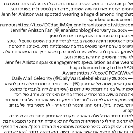
של בן זוג כלשהו בחמש השנים האחרונות, וככל הידוע לא היתה במערכת
יחסים רצינית מאז גירושיה השניים, מהשחקן ג'סטין ת'רו בשנת 2017.
Jennifer Aniston was spotted wearing a huge diamond ring that
sparked engagement
rumours
https://t.co/DCdaejJMXj
#jenniferaniston
pic.twitter.
February 26, 2024
— Jennifer Aniston Fan (@jenanistonblog)
אניסטון והטבעת עם השחקנית ריס ווית'רספון
כזכור, אניסטון היתה נשואה בעבר ל
בראד פיט
בין השנים 2000 ל-2005,
נישואים שהסתיימו כשפיט בגד בה עם
אנג'לינה ג'ולי
. ב-2012 התארסה
לשחקן ג'סטין ת'רו, ושלוש שנים לאחר מכן נישאו - אך גם הנישואים האלה
לא שרדו, והשניים התגרשו בשנת 2017.
Jennifer Aniston sparks engagement speculation as she wears
huge diamond ring to the SAG
Awards
https://t.co/OFGVQWt47f
February 25, 2024
— Daily Mail Celebrity (@DailyMailCeleb)
מאז, כאמור, שמה של אניסטון (55) - שברזומה הרומנטי שלה ניתן למצוא
שמות של בני זוג דוגמת טייט דונובן (ששיחק לצידה ב"חברים" כמושא
אהבתה ג'ושוע, כבר אחרי שנפרדו בחיים האמיתיים, ע"ח), פול ראד
(ששיחק אף הוא לצידה ב"חברים" כמייק, מושא אהבתה של פיבי ומאוחר
יותר בעלה, ע"ח), וינס ווהן, והזמר ג'ון מאייר - לא נקשר בזה של בן זוג
קבוע.
למרות חוסר המזל שלה באהבה, מקורב לאניסטון סיפר בשנה שעברה
לאתר אס וויקלי כי השחקנית המצליחה לא איבדה תקווה כי תמצא אהבת
אמת. "עמוק בלב, ג'ניפר מאמינה שתמצא את האדם הנכון", אמר, אך הוסיף
כי גם אם לא תמצא את אשר אהבה נפשה, היא תהיה בסדר. "היא לא תכה