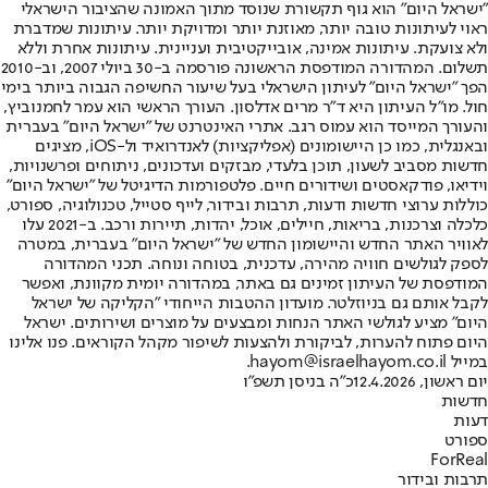
"ישראל היום" הוא גוף תקשורת שנוסד מתוך האמונה שהציבור הישראלי
ראוי לעיתונות טובה יותר, מאוזנת יותר ומדויקת יותר. עיתונות שמדברת
ולא צועקת. עיתונות אמינה, אובייקטיבית ועניינית. עיתונות אחרת וללא
תשלום. המהדורה המודפסת הראשונה פורסמה ב-30 ביולי 2007, וב-2010
הפך "ישראל היום" לעיתון הישראלי בעל שיעור החשיפה הגבוה ביותר בימי
חול. מו"ל העיתון היא ד"ר מרים אדלסון. העורך הראשי הוא עמר לחמנוביץ,
והעורך המייסד הוא עמוס רגב. אתרי האינטרנט של "ישראל היום" בעברית
ובאנגלית, כמו כן היישומונים (אפליקציות) לאנדרואיד ול-iOS, מציגים
חדשות מסביב לשעון, תוכן בלעדי, מבזקים ועדכונים, ניתוחים ופרשנויות,
וידיאו, פודקאסטים ושידורים חיים. פלטפורמות הדיגיטל של "ישראל היום"
כוללות ערוצי חדשות ודעות, תרבות ובידור, לייף סטייל, טכנולוגיה, ספורט,
כלכלה וצרכנות, בריאות, חיילים, אוכל, יהדות, תיירות ורכב. ב-2021 עלו
לאוויר האתר החדש והיישומון החדש של "ישראל היום" בעברית, במטרה
לספק לגולשים חוויה מהירה, עדכנית, בטוחה ונוחה. תכני המהדורה
המודפסת של העיתון זמינים גם באתר, במהדורה יומית מקוונת, ואפשר
לקבל אותם גם בניוזלטר. מועדון ההטבות הייחודי "הקליקה של ישראל
היום" מציע לגולשי האתר הנחות ומבצעים על מוצרים ושירותים. ישראל
היום פתוח להערות, לביקורת ולהצעות לשיפור מקהל הקוראים. פנו אלינו
במייל hayom@israelhayom.co.il.
יום ראשון, 12.4.2026
כ"ה בניסן תשפ"ו
חדשות
דעות
ספורט
ForReal
תרבות ובידור