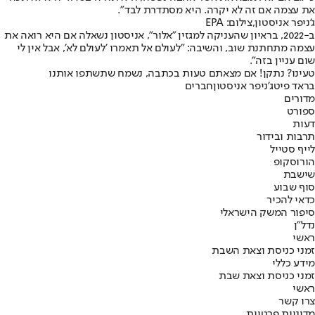
את עצמה אם זה לא יקרה. היא מסתדרת לבד".
ג'ניפר אניסטון,צילום: EPA
ב-2022, בראיון שהעניקה למגזין "אלור", אניסטון נשאלה אם היא רואה את
עצמה מתחתנת שוב, והשיבה: "לעולם אל תאמרו 'לעולם לא', אבל אין לי
שום עניין בזה".
טעינו? נתקן! אם מצאתם טעות בכתבה, נשמח שתשתפו אותנו
בראד פיט
ג'ניפר אניסטון
חברים
מדורים
ספורט
דעות
תרבות ובידור
לייף סטייל
הורוסקופ
שישבת
סוף שבוע
כדאי להכיר
סיפור המשק הישראלי
נדל"ן
ראשי
זמני כניסת וצאת השבת
מידע כללי
זמני כניסת וצאת שבת
ראשי
צרו קשר
מדיניות פרטיות