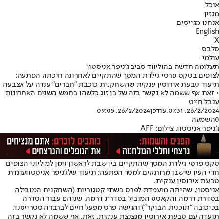
אוכל
מגזין
אנחנו מגייסים
English
X
סלבס
עולמי
תעלומה חדשה בהוליווד סביב ג'ניפר אניסטון
לצופים בטקס פרסי גילדת המסך שהתקיים לאחרונה חיכתה הפתעה:
תיעוד טבעת אירוסין ענקית שהשחקנית כוכבת "חברים" ענדה על אצבעה
• זאת אף ששמה לא נקשר בזה של בן זוג כלשהו בחמש השנים האחרונות
ענבל חייט
26/2/2024, 07:31
,עודכן
26/2/2024, 09:05
0
השמעה
ג'ניפר אניסטון. צילום: AFP
טקס פרסי גילדת המסך שהתקיים בין שבת לראשון זימן למיליוני הצופים
חדי העין שישבו מרותקים למסך הפתעה: תיעוד של
ג'ניפר אניסטון
עונדת
טבעת אירוסין ענקית.
אניסטון, שהיתה מועמדת לפרס בשתי קטגוריות (השחקנית המובילה
בסדרת דרמה והקאסט המוביל בסדרת דרמה, שניהם עבור הסדרה
בכיכובה "תוכנית הבוקר") והגישה פרס מפעל חיים לברברה סטרייסנד,
תועדה עם טבעת אירוסין מנצנצת ענקית. זאת, אף ששמה לא נקשר בזה