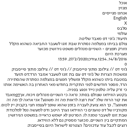
אוכל
מגזין
אנחנו מגייסים
English
X
סלבס
עולמי
תיעוד: ג'וני דפ מאבד שליטה
צולם בביתו במצלמה נסתרת שבת זוגו לשעבר החביאה כשהוא מקלל
וזורק חפצים • השניים מנהלים משפט גירושין מכוער
מערכת היום
14/8/2016, 12:54
,עודכן
27/2/2020, 13:59
0
ג'וני דפ // צילום: מתוך פייסבוק // ג'וני דפ // צילום: מתוך פייסבוק
נמשכות הצרות של ג'וני דפ עם בת זוגו לשעבר אמבר הרד:
דפ תועד
במטבח ביתו כשהוא מקלל ומשליך חפצים במצלמה נסתרת שהסתירה
הרד, מספר חודשים לפני התקרית בחודש מאי האחרון בה האשימה אותו
כי זרק עליה טלפון נייד ופגע בפניה.
בקטע הווידאו שצולם בסתר, נראה כי השניים מנהלים ויכוח, אך
דפ
מאבד
את קור הרוח שלו: "את רוצה לראות מה זה משוגע? אני אראה לך מה זה
משוגע!", כך הוא צועק לעברה בזמן שהוא שופך לעצמו חצי בקבוק יין לכוס.
מקורביו של דפ טוענים כי הווידאו נערך היטב ודפ למעשה נפל למלכודת
שבת זוגו לשעבר טמנה לו. הסרטון לא ישמש כראייה במשפט הגירושין
המתקיים בין השניים, מכוער מספיק גם ללא הווידאו.
רוצים לקבל עוד עדכונים? הצטרפו לישראל היום בפייסבוק