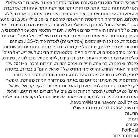
"ישראל היום" הוא גוף תקשורת שנוסד מתוך האמונה שהציבור הישראלי
ראוי לעיתונות טובה יותר, מאוזנת יותר ומדויקת יותר. עיתונות שמדברת
ולא צועקת. עיתונות אמינה, אובייקטיבית ועניינית. עיתונות אחרת וללא
תשלום. המהדורה המודפסת הראשונה פורסמה ב-30 ביולי 2007, וב-2010
הפך "ישראל היום" לעיתון הישראלי בעל שיעור החשיפה הגבוה ביותר בימי
חול. מו"ל העיתון היא ד"ר מרים אדלסון. העורך הראשי הוא עמר לחמנוביץ,
והעורך המייסד הוא עמוס רגב. אתרי האינטרנט של "ישראל היום" בעברית
ובאנגלית, כמו כן היישומונים (אפליקציות) לאנדרואיד ול-iOS, מציגים
חדשות מסביב לשעון, תוכן בלעדי, מבזקים ועדכונים, ניתוחים ופרשנויות,
וידיאו, פודקאסטים ושידורים חיים. פלטפורמות הדיגיטל של "ישראל היום"
כוללות ערוצי חדשות ודעות, תרבות ובידור, לייף סטייל, טכנולוגיה, ספורט,
כלכלה וצרכנות, בריאות, חיילים, אוכל, יהדות, תיירות ורכב. ב-2021 עלו
לאוויר האתר החדש והיישומון החדש של "ישראל היום" בעברית, במטרה
לספק לגולשים חוויה מהירה, עדכנית, בטוחה ונוחה. תכני המהדורה
המודפסת של העיתון זמינים גם באתר, במהדורה יומית מקוונת, ואפשר
לקבל אותם גם בניוזלטר. מועדון ההטבות הייחודי "הקליקה של ישראל
היום" מציע לגולשי האתר הנחות ומבצעים על מוצרים ושירותים. ישראל
היום פתוח להערות, לביקורת ולהצעות לשיפור מקהל הקוראים. פנו אלינו
במייל hayom@israelhayom.co.il.
יום שני, 13.7.2026
כ"ח בתמוז תשפ"ו
חדשות
דעות
ספורט
ForReal
תרבות ובידור