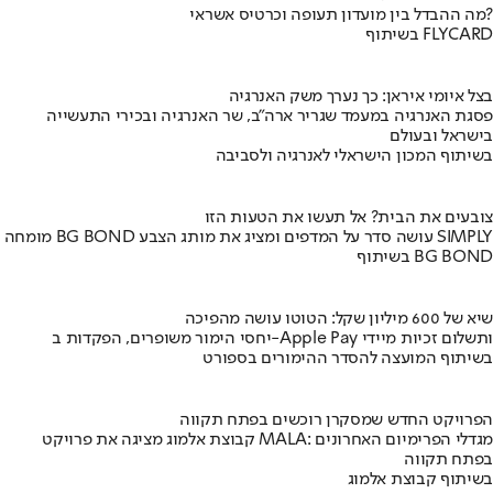
מה ההבדל בין מועדון תעופה וכרטיס אשראי?
בשיתוף FLYCARD
בצל איומי איראן: כך נערך משק האנרגיה
פסגת האנרגיה במעמד שגריר ארה"ב, שר האנרגיה ובכירי התעשייה
בישראל ובעולם
בשיתוף המכון הישראלי לאנרגיה ולסביבה
צובעים את הבית? אל תעשו את הטעות הזו
מומחה BG BOND עושה סדר על המדפים ומציג את מותג הצבע SIMPLY
בשיתוף BG BOND
שיא של 600 מיליון שקל: הטוטו עושה מהפיכה
יחסי הימור משופרים, הפקדות ב-Apple Pay ותשלום זכיות מיידי
בשיתוף המועצה להסדר ההימורים בספורט
הפרויקט החדש שמסקרן רוכשים בפתח תקווה
קבוצת אלמוג מציגה את פרויקט MALA: מגדלי הפרימיום האחרונים
בפתח תקווה
בשיתוף קבוצת אלמוג