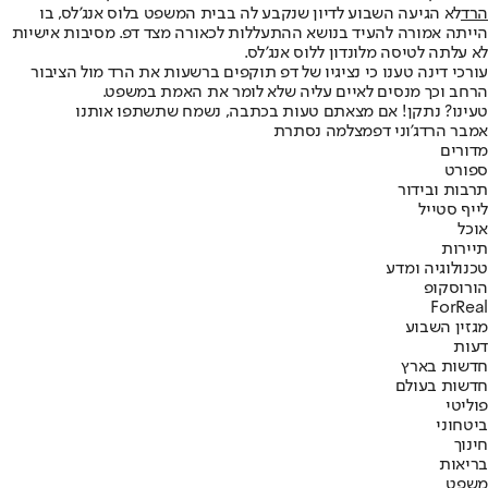
הרד
לא הגיעה השבוע לדיון שנקבע לה בבית המשפט בלוס אנג'לס, בו
הייתה אמורה להעיד בנושא ההתעללות לכאורה מצד דפ. מסיבות אישיות
לא עלתה לטיסה מלונדון ללוס אנג'לס.
עורכי דינה טענו כי נציגיו של דפ תוקפים ברשעות את הרד מול הציבור
הרחב וכך מנסים לאיים עליה שלא לומר את האמת במשפט.
טעינו? נתקן! אם מצאתם טעות בכתבה, נשמח שתשתפו אותנו
אמבר הרד
ג'וני דפ
מצלמה נסתרת
מדורים
ספורט
תרבות ובידור
לייף סטייל
אוכל
תיירות
טכנולוגיה ומדע
הורוסקופ
ForReal
מגזין השבוע
דעות
חדשות בארץ
חדשות בעולם
פוליטי
ביטחוני
חינוך
בריאות
משפט