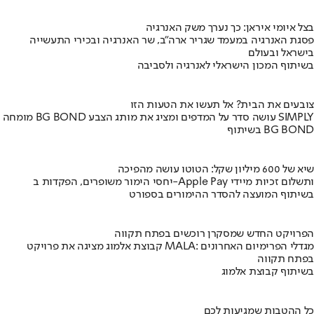
בצל איומי איראן: כך נערך משק האנרגיה
פסגת האנרגיה במעמד שגריר ארה"ב, שר האנרגיה ובכירי התעשייה
בישראל ובעולם
בשיתוף המכון הישראלי לאנרגיה ולסביבה
צובעים את הבית? אל תעשו את הטעות הזו
מומחה BG BOND עושה סדר על המדפים ומציג את מותג הצבע SIMPLY
בשיתוף BG BOND
שיא של 600 מיליון שקל: הטוטו עושה מהפיכה
יחסי הימור משופרים, הפקדות ב-Apple Pay ותשלום זכיות מיידי
בשיתוף המועצה להסדר ההימורים בספורט
הפרויקט החדש שמסקרן רוכשים בפתח תקווה
קבוצת אלמוג מציגה את פרויקט MALA: מגדלי הפרימיום האחרונים
בפתח תקווה
בשיתוף קבוצת אלמוג
כל ההטבות שמגיעות לכם