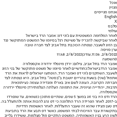
אוכל
מגזין
אנחנו מגייסים
English
X
סלבס
עולמי
לאחר המלחמה המשפטית עם ג'וני דפ: אמבר הרד בישראל
לאחר שביקשה להכריז על פשיטת רגל בסיומו של המשפט המתוקשר נגד
בן הזוג לשעבר, נצפתה הכוכבת בתל אביב לצד חברה טובה
ערן סויסה
2/8/2022, 11:06
,עודכן
2/8/2022, 11:48
0
השמעה
אמבר הרד בתל אביב, צילום: ירדן מינפלד ירדורה אקספלורה
אמבר הרד
בישראל:
כחודשיים לאחר סיומו של משפט מתוקשר של בני הזוג
לשעבר, השחקנים ג'וני דפ ואמבר הרד, הופתעו ישראלים לראות את הרד
אתמול (שני) בשעת צהריים יושבת ב"בסטה" בתל אביב. היא נצפתה לצד
חברתה הקרובה, העונה לשם איב בארלו ומגדירה עצמה כעיתונאית
תרבות, יהודייה וציונית. את התמונה העלתה הצלמת
ירדן מינפלד ירדורה
אקספלורה
.
הרד ודפ היו בני זוג במשך 5 שנים, שנתיים מתוכן כנשואים, עד שנפרדו
ב-2017. לאחר הפרידה הרד התלוננה כי דפ נהג להכות אותה ולהתעלל בה.
דפ טען מצידו שהוא זה שעבר התעללות. לאחר האשמות הדדיות
בתקשורת עבר הוויכוח לבתי המשפט, כאשר דפ תבע את הרד בתביעת
לשון הרע בגין האשמותיה. המשפט התקיים מול מצלמות, ששידרו בלייב