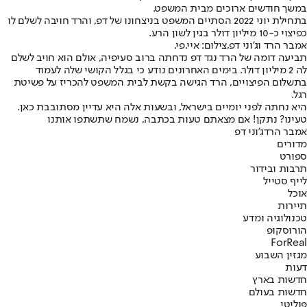
במשך חודשים ארוכים מבית המשפט.
בתחילת יוני 2022 הסתיים המשפט בניצחונו של דפ, והרד חויבה לשלם לו
כפיצוי כ-10 מיליון דולר בגין לשון הרע.
אמבר הרד וג'וני דפ,צילום: איי.פי.
תביעה דומה של הרד נגד דפ נדחתה ברוב סעיפיה, אולם הוא חויב לשלם
לה 2 מיליון דולר. בימים האחרונים נודע כי בגלל הקושי שלה לעמוד
בתשלום הפיצויים, הרד הגישה בקשת לבית המשפט להכריז על פשיטת
רגל.
היא נחתה לפני יומיים בישראל, ובשעות אלה היא עדיין מסתובבת כאן.
טעינו? נתקן! אם מצאתם טעות בכתבה, נשמח שתשתפו אותנו
אמבר הרד
ג'וני דפ
מדורים
ספורט
תרבות ובידור
לייף סטייל
אוכל
תיירות
טכנולוגיה ומדע
הורוסקופ
ForReal
מגזין השבוע
דעות
חדשות בארץ
חדשות בעולם
פוליטי