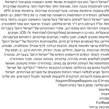
"ישראל היום" הוא גוף תקשורת שנוסד מתוך האמונה שהציבור הישראלי
ראוי לעיתונות טובה יותר, מאוזנת יותר ומדויקת יותר. עיתונות שמדברת
ולא צועקת. עיתונות אמינה, אובייקטיבית ועניינית. עיתונות אחרת וללא
תשלום. המהדורה המודפסת הראשונה פורסמה ב-30 ביולי 2007, וב-2010
הפך "ישראל היום" לעיתון הישראלי בעל שיעור החשיפה הגבוה ביותר בימי
חול. מו"ל העיתון היא ד"ר מרים אדלסון. העורך הראשי הוא עמר לחמנוביץ,
והעורך המייסד הוא עמוס רגב. אתרי האינטרנט של "ישראל היום" בעברית
ובאנגלית, כמו כן היישומונים (אפליקציות) לאנדרואיד ול-iOS, מציגים
חדשות מסביב לשעון, תוכן בלעדי, מבזקים ועדכונים, ניתוחים ופרשנויות,
וידיאו, פודקאסטים ושידורים חיים. פלטפורמות הדיגיטל של "ישראל היום"
כוללות ערוצי חדשות ודעות, תרבות ובידור, לייף סטייל, טכנולוגיה, ספורט,
כלכלה וצרכנות, בריאות, חיילים, אוכל, יהדות, תיירות ורכב. ב-2021 עלו
לאוויר האתר החדש והיישומון החדש של "ישראל היום" בעברית, במטרה
לספק לגולשים חוויה מהירה, עדכנית, בטוחה ונוחה. תכני המהדורה
המודפסת של העיתון זמינים גם באתר, במהדורה יומית מקוונת, ואפשר
לקבל אותם גם בניוזלטר. מועדון ההטבות הייחודי "הקליקה של ישראל
היום" מציע לגולשי האתר הנחות ומבצעים על מוצרים ושירותים. ישראל
היום פתוח להערות, לביקורת ולהצעות לשיפור מקהל הקוראים. פנו אלינו
במייל hayom@israelhayom.co.il.
יום שלישי, 26.5.2026
י' בסיון תשפ"ו
חדשות
דעות
ספורט
ForReal
תרבות ובידור