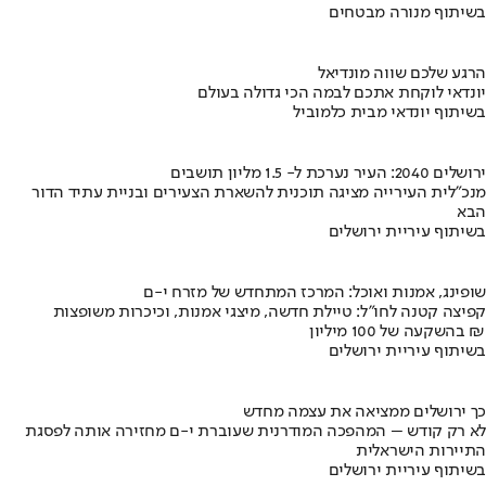
בשיתוף מנורה מבטחים
הרגע שלכם שווה מונדיאל
יונדאי לוקחת אתכם לבמה הכי גדולה בעולם
בשיתוף יונדאי מבית כלמוביל
ירושלים 2040: העיר נערכת ל- 1.5 מליון תושבים
מנכ"לית העירייה מציגה תוכנית להשארת הצעירים ובניית עתיד הדור
הבא
בשיתוף עיריית ירושלים
שופינג, אמנות ואוכל: המרכז המתחדש של מזרח י-ם
קפיצה קטנה לחו"ל: טיילת חדשה, מיצגי אמנות, וכיכרות משופצות
בהשקעה של 100 מיליון ₪
בשיתוף עיריית ירושלים
כך ירושלים ממציאה את עצמה מחדש
לא רק קודש – המהפכה המודרנית שעוברת י-ם מחזירה אותה לפסגת
התיירות הישראלית
בשיתוף עיריית ירושלים