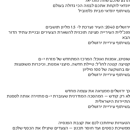
הרגע שלכם שווה מונדיאל
יונדאי לוקחת אתכם לבמה הכי גדולה בעולם
בשיתוף יונדאי מבית כלמוביל
ירושלים 2040: העיר נערכת ל- 1.5 מליון תושבים
מנכ"לית העירייה מציגה תוכנית להשארת הצעירים ובניית עתיד הדור
הבא
בשיתוף עיריית ירושלים
שופינג, אמנות ואוכל: המרכז המתחדש של מזרח י-ם
קפיצה קטנה לחו"ל: טיילת חדשה, מיצגי אמנות, וכיכרות משופצות
בהשקעה של 100 מיליון ₪
בשיתוף עיריית ירושלים
כך ירושלים ממציאה את עצמה מחדש
לא רק קודש – המהפכה המודרנית שעוברת י-ם מחזירה אותה לפסגת
התיירות הישראלית
בשיתוף עיריית ירושלים
הטעויות שיחתכו לכם את קצבת הפנסיה
ממשיכת כספים ועד חוסר תכנון – הצעדים שיצילו את הכסף שלכם