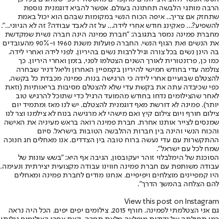
הרבה מותגי הלבשה תחתונה בעולם. אפשר להביא דוגמנית נוספת
שתחזק אם צריך... איפה הכוח הנשי במקומות שבהם הוא יכול באמת
להשפיע?... פאקינג חודש אחרי לידה... על זה לאבד עבודה? זה לא הגיוני...".
מחברת פמינה נמסר בתגובה: "חברת פמינה הינה חברה נשית שמקדשת
את הנשים ואת הגוף הנשי. החברה פועלות משנת 1960 ו-90% מהעובדים
בה הינן נשים בכל צורה וגיל לרבות נשים בהיריון. לפני לידה ואחרי לידה.
כמו כן, פרזנטורית לאורך השנים הצטלמו לפני, בזמן ואחרי היריון. כך
צולמה עדי בחודש חמישי להיריון בקמפיין האחרון וליאל דניר שבחרה
להצטלם שבועיים אחרי לידה כי הרגישה בנוח. פמינה מכבדת כל בקשה,
כפי שכיבדה עתה את בקשת עדי שלא להצטלם מסיבות בריאותיות (וזאת
לאחר שהצילומים נדחו בחודש מהמועד הרגיל כדי שתוכל להרגיש טוב
יותר). פמינה לא דורשת מאף דוגמנית להצטלם. יש לנו מאז ומתמיד יום
צילום חורף ויום צילום קיץ ואם מישהי לא מרגישה בנוח לא צילמנו וצר לנו
שמנסים לצייר אותנו אחרת. חברת פמינה רואה בראש מעיניה את האישה
והכוח הנשי והינה בין חברות ההלבשה הטובות בישראל. סיום
ההתקשרות עם עדי נעשה ברוח טובה בין הצדדים. אנו מאחלים חג חנוכה
שמח לכל עם ישראל".
הסוכנת של הימלבלוי זוהר יעקובסון, הגיבה אף היא: "בשש עונות של
עבודה משותפת עם חברת פמינה חווינו עבודה מקצועית יצירתית ונעימה.
היו קמפיינים מוצלחים ויפיפיים. אנחנו מודים לחברת פמינה ומאחלים
להם הצלחה בהמשך הדרך".
View this post on Instagram
גם אני הצטלמתי לפמינה. חורף 2015. צילומים יפים יפים. הכל היה נראה