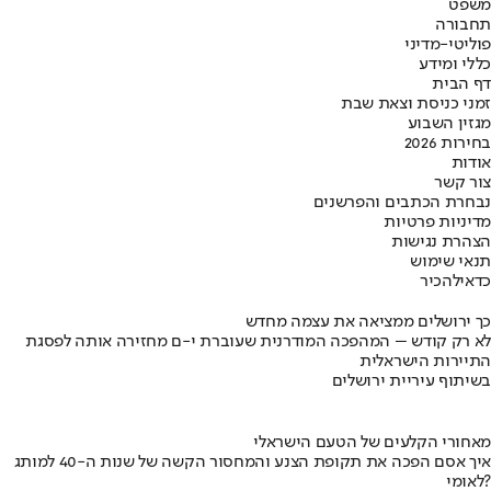
משפט
תחבורה
פוליטי-מדיני
כללי ומידע
דף הבית
זמני כניסת וצאת שבת
מגזין השבוע
בחירות 2026
אודות
צור קשר
נבחרת הכתבים והפרשנים
מדיניות פרטיות
הצהרת נגישות
תנאי שימוש
כדאי
להכיר
כך ירושלים ממציאה את עצמה מחדש
לא רק קודש – המהפכה המודרנית שעוברת י-ם מחזירה אותה לפסגת
התיירות הישראלית
בשיתוף עיריית ירושלים
מאחורי הקלעים של הטעם הישראלי
איך אסם הפכה את תקופת הצנע והמחסור הקשה של שנות ה-40 למותג
לאומי?