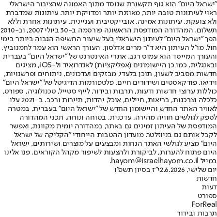
"ישראל היום" הוא גוף תקשורת שנוסד מתוך האמונה שהציבור הישראלי
ראוי לעיתונות טובה יותר, מאוזנת יותר ומדויקת יותר. עיתונות שמדברת
ולא צועקת. עיתונות אמינה, אובייקטיבית ועניינית. עיתונות אחרת וללא
תשלום. המהדורה המודפסת הראשונה פורסמה ב-30 ביולי 2007, וב-2010
הפך "ישראל היום" לעיתון הישראלי בעל שיעור החשיפה הגבוה ביותר בימי
חול. מו"ל העיתון היא ד"ר מרים אדלסון. העורך הראשי הוא עמר לחמנוביץ,
והעורך המייסד הוא עמוס רגב. אתרי האינטרנט של "ישראל היום" בעברית
ובאנגלית, כמו כן היישומונים (אפליקציות) לאנדרואיד ול-iOS, מציגים
חדשות מסביב לשעון, תוכן בלעדי, מבזקים ועדכונים, ניתוחים ופרשנויות,
וידיאו, פודקאסטים ושידורים חיים. פלטפורמות הדיגיטל של "ישראל היום"
כוללות ערוצי חדשות ודעות, תרבות ובידור, לייף סטייל, טכנולוגיה, ספורט,
כלכלה וצרכנות, בריאות, חיילים, אוכל, יהדות, תיירות ורכב. ב-2021 עלו
לאוויר האתר החדש והיישומון החדש של "ישראל היום" בעברית, במטרה
לספק לגולשים חוויה מהירה, עדכנית, בטוחה ונוחה. תכני המהדורה
המודפסת של העיתון זמינים גם באתר, במהדורה יומית מקוונת, ואפשר
לקבל אותם גם בניוזלטר. מועדון ההטבות הייחודי "הקליקה של ישראל
היום" מציע לגולשי האתר הנחות ומבצעים על מוצרים ושירותים. ישראל
היום פתוח להערות, לביקורת ולהצעות לשיפור מקהל הקוראים. פנו אלינו
במייל hayom@israelhayom.co.il.
יום שלישי, 2.6.2026
י"ז בסיון תשפ"ו
חדשות
דעות
ספורט
ForReal
תרבות ובידור