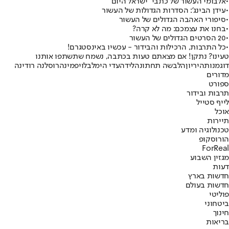
•
אלבומי העשור של כתבי "ישראל היום"
•
עידן הבינג': הסדרות הגדולות של העשור
•
סיפורי האהבה הגדולים של העשור
•
בחנו את עצמכם: מה לא קרה?
•
20 הסרטים הגדולים של העשור
•
כל התרבות, הרכילות והבידור - עכשיו באינסטגרם!
טעינו? נתקן! אם מצאתם טעות בכתבה, נשמח שתשתפו אותנו
דוגמנות
היריון
הלבשה תחתונה
לידה
עדי הימלבלוי
פמינה
רוסלנה רודינה
מדורים
ספורט
תרבות ובידור
לייף סטייל
אוכל
תיירות
טכנולוגיה ומדע
הורוסקופ
ForReal
מגזין השבוע
דעות
חדשות בארץ
חדשות בעולם
פוליטי
ביטחוני
חינוך
בריאות