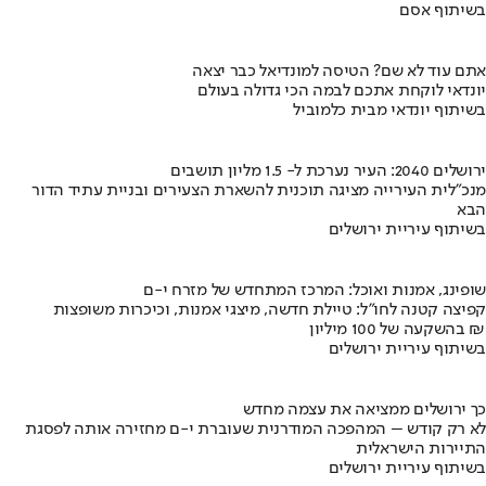
בשיתוף אסם
אתם עוד לא שם? הטיסה למונדיאל כבר יצאה
יונדאי לוקחת אתכם לבמה הכי גדולה בעולם
בשיתוף יונדאי מבית כלמוביל
ירושלים 2040: העיר נערכת ל- 1.5 מליון תושבים
מנכ"לית העירייה מציגה תוכנית להשארת הצעירים ובניית עתיד הדור
הבא
בשיתוף עיריית ירושלים
שופינג, אמנות ואוכל: המרכז המתחדש של מזרח י-ם
קפיצה קטנה לחו"ל: טיילת חדשה, מיצגי אמנות, וכיכרות משופצות
בהשקעה של 100 מיליון ₪
בשיתוף עיריית ירושלים
כך ירושלים ממציאה את עצמה מחדש
לא רק קודש – המהפכה המודרנית שעוברת י-ם מחזירה אותה לפסגת
התיירות הישראלית
בשיתוף עיריית ירושלים