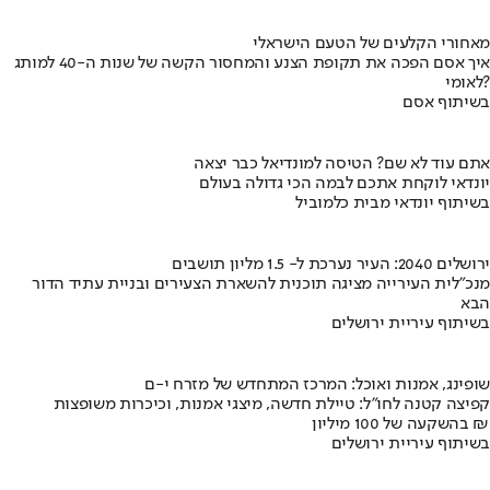
מאחורי הקלעים של הטעם הישראלי
איך אסם הפכה את תקופת הצנע והמחסור הקשה של שנות ה-40 למותג
לאומי?
בשיתוף אסם
אתם עוד לא שם? הטיסה למונדיאל כבר יצאה
יונדאי לוקחת אתכם לבמה הכי גדולה בעולם
בשיתוף יונדאי מבית כלמוביל
ירושלים 2040: העיר נערכת ל- 1.5 מליון תושבים
מנכ"לית העירייה מציגה תוכנית להשארת הצעירים ובניית עתיד הדור
הבא
בשיתוף עיריית ירושלים
שופינג, אמנות ואוכל: המרכז המתחדש של מזרח י-ם
קפיצה קטנה לחו"ל: טיילת חדשה, מיצגי אמנות, וכיכרות משופצות
בהשקעה של 100 מיליון ₪
בשיתוף עיריית ירושלים