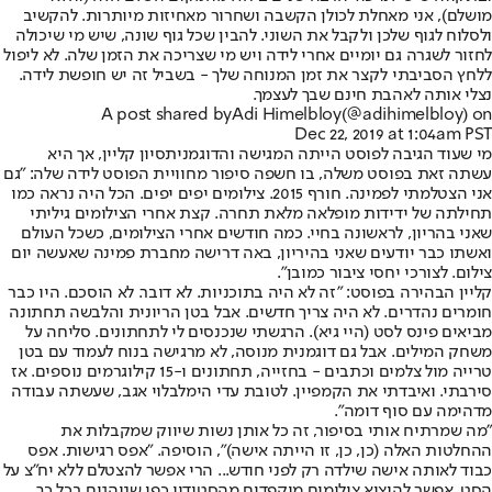
מושלם), אני מאחלת לכולן הקשבה ושחרור מאחיזות מיותרות. להקשיב
ולסלוח לגוף שלכן ולקבל את השוני. להבין שכל גוף שונה, שיש מי שיכולה
לחזור לשגרה גם יומיים אחרי לידה ויש מי שצריכה את הזמן שלה. לא ליפול
ללחץ הסביבתי לקצר את זמן המנוחה שלך - בשביל זה יש חופשת לידה.
נצלי אותה לאהבת חינם שבך לעצמך.
A post shared by
Adi Himelbloy
(@adihimelbloy) on
Dec 22, 2019 at 1:04am PST
מי שעוד הגיבה לפוסט הייתה המגישה והדוגמנית
סיון קליין
, אך היא
עשתה זאת בפוסט משלה, בו חשפה סיפור מחוויית הפוסט לידה שלה: "גם
אני הצטלמתי לפמינה. חורף 2015. צילומים יפים יפים. הכל היה נראה כמו
תחילתה של ידידות מופלאה מלאת תחרה. קצת אחרי הצילומים גיליתי
שאני בהריון, לראשונה בחיי. כמה חודשים אחרי הצילומים, כשכל העולם
ואשתו כבר יודעים שאני בהיריון, באה דרישה מחברת פמינה שאעשה יום
צילום. לצורכי יחסי ציבור כמובן".
קליין הבהירה בפוסט: "זה לא היה בתוכניות. לא דובר. לא הוסכם. היו כבר
חומרים נהדרים. לא היה צריך חדשים. אבל בטן הריונית והלבשה תחתונה
מביאים פינס לסט (היי גיא). הרגשתי שנכנסים לי לתחתונים. סליחה על
משחק המילים. אבל גם דוגמנית מנוסה, לא מרגישה בנוח לעמוד עם בטן
טרייה מול צלמים וכתבים - בחזייה, תחתונים ו-15 קילוגרמים נוספים. אז
סירבתי. ואיבדתי את הקמפיין. לטובת עדי הימלבלוי אגב, שעשתה עבודה
מדהימה עם סוף דומה".
"מה שמרתיח אותי בסיפור, זה כל אותן נשות שיווק שמקבלות את
ההחלטות האלה (כן, כן, זו הייתה אישה)", הוסיפה. "אפס רגישות. אפס
כבוד לאותה אישה שילדה רק לפני חודש... הרי אפשר להצטלם ללא יח"צ על
הסט. אפשר להוציא צילומים מוקפדים מהסטודיו כפי שנוהגים בכל כך