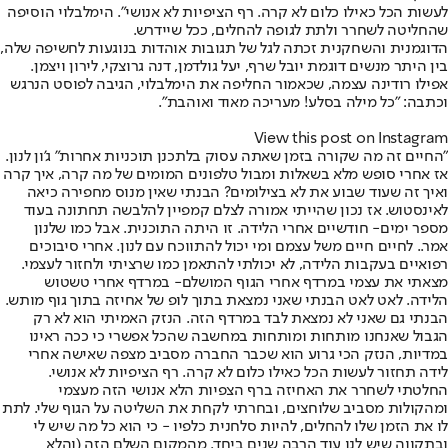
לעשות הכל כאילו כלום לא קרה. רף הציפיות לא אנושי". הימלבלוי הוסיפה
שהחליטה לשחרר ולתת לגופה להחלים, ככל שיידרש.
הדוגמנית והשחקנית זכתה לגל של תגובות אוהדות בנוגעות לחשיפה שלה,
בין היתר מנשים דוגמת יובל שרף, יעל גולדמן, דנה גרוצקי, לירון ויצמן.
אפילו רודינה עצמה, שכאמור החליפה את הימלבלוי, הגיבה לפוסט הנרגש
וכתבה: "כל מילה בסלע! מעריכה מאוד ואוהבת".
View this post on Instagram
״החיים זה מה שקורה בזמן שאתה עסוק בלתכנן תוכניות אחרות״ ג’ון לנון.
אז אחרי סופש מלא בשאלות ומבול טלפונים המומים של מה קרה, איך קרה
ואיך זה שעוד שבוע את לא בצילומים? הבנתי שאין מנוס מחפירה כיאה
לאינסטוש. אז נכון שהייתי אמורה לצלם קמפיין להלבשה תחתונה בעוד
מספר ימים- חודשיים אחרי הלידה. זו היתה התוכנית. אבל כמו שלנון
אמר.. לחיים חיים משל עצמם ומי יכול להתווכח עם לנון. אחרי סיבוכים
רפואיים בעקבות הלידה, לא יכולתי להתאמן כמו שרציתי ולחזור לעצמי.
מצאתי את עצמי במרדף אחרי הגוף המושלם- במרדף אחרי טשטוש
הלידה. לאט לאט הבנתי שאני נמצאת בתוך לופ של אחיזה בתוך גוף מותש.
הבנתי גם שאני לא נמצאת לבד במרדף הזה. הנזק האמיתי הוא לא רק
הגבול שאנחנו מותחות ומותחות במחשבה שהכל אפשרי כי ככה ראינו
במדיות, הנזק הכי גרוע הוא שכבר החברה מסביב מצפה שאישה אחרי
לידה תחזור לעשות הכל כאילו כלום לא קרה. רף הציפיות לא אנושי.
החלטתי לשחרר את האחיזה ברף הצפיות הלא אנושי הזה מעצמי
ומהקולות מסביב שלוחצים, ובחרתי לקחת את השליטה על הגוף שלי. לתת
לו את הזמן שלו להחלים, להיות סלחנית כלפיו - כי הוא כל מה שיש לי
ובתקווה שיש לנו עוד הרבה שנים ביחד. מהמקום השלם הזה (והלא