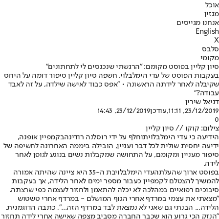
אוכל
מגזין
אנחנו מגייסים
English
X
סלבס
מקומי
סיון קליין בפוסט מקומם: "הרגשתי שנכנסים לי לתחתונים"
בעקבות הפוסט של עדי הימלבלוי, חשפה סיון קליין סיפור דומה על היחס
שקיבלה לאחר לידתה הראשונה • "אפס כבוד לאישה שילדה, על זה לאבד
עבודה?"
דניאל שירין
23/12/2019, 11:11
,עודכן
23/12/2019, 14:43
0
צילום: קוקו // סיון קליין
הידיעה כי עדי הימלבלוי
תוחלף על ידי רוסלנה רודינה
בקמפיין אופנה,
ידיעה יחסית שולית לכל דבר ועניין, הובילה ביממה האחרונה לחשיפה של
סיפור מעניין ומקומם, על התחושה שמקבלות נשים בנוגע לגופן לאחר
לידה.
בפוסט ארוך שהעלתה
עדי הימלבלוי
בת ה-35 היא ציינה שהיתה אמורה
להמשיך להצטלם לקמפיין כעבור מספר ימים לאחר הלידה, אך בעקבות
סיבוכים רפואיים במהלכה לא יכלה להתאמן ולחזור לעצמה כפי שרצתה.
"מצאתי את עצמי במרדף אחרי הגוף המושלם - במרדף אחרי טשטוש
הלידה... הבנתי גם שאני לא נמצאת לבד במרדף הזה...", כתבה הדוגמנית.
"הנזק הכי גרוע הוא שכבר החברה מסביב מצפה שאישה אחרי לידה תחזור