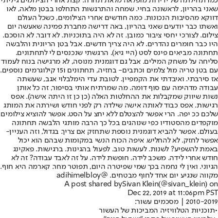
כמו תחילתה של ידידות מופלאה מלאת תחרה. קצת אחרי הצילומים גיליתי
שאני בהריון, לראשונה בחיי. שמחה והתרגשות התחלפו בבטן מלאה, לאו
דווקא מהסיבות הנכונות. כמה חודשים אחרי הצילומים, כשכל העולם
ואשתו כבר יודעים שאני בהריון, באה דרישה מחברת פמינה שאעשה יום
צילום. לצורכי יחסי ציבור כמובן. זה לא היה בתוכניות. לא דובר. לא הוסכם.
היו כבר חומרים נהדרים. לא היה צריך חדשים. אבל בטן הריונית והלבשה
תחתונה מביאים פינס לסט (היי גיא). הרגשתי שנכנסים לי לתחתונים.
סליחה על משחק המילים. אבל גם דוגמנית מנוסה, לא מרגישה בנוח לעמוד
עם בטן טריה מול צלמים וכתבים- בחזיה, תחתונים ו15 קילוגרמים נוספים.
אז סירבתי. ואיבדתי את הקמפיין. לטובת עדי הימלבלוי אגב, שעשתה
עבודה מדהימה עם סוף דומה. מה שמרתיח אותי בסיפור, זה כל אותן
נשות שיווק שמקבלות את ההחלטות האלה (כן כן זו היתה אישה). אפס
רגישות. אפס כבוד לאותה אישה שילדה רק לפני חודש ושירתה את המותג
שלכם ככ יפה. הרי אפשר להצטלם ללא יחצ על הסט. אפשר להוציא צילומים
מוקפדים מהסטודיו כפי שנוהגים בכל כך הרבה מותגי הלבשה תחתונה
בעולם. אפשר להביא דוגמנית נוספת שתחזק אם צריך. בגדול, וזה העניין-
אפשר לחזק. לא להחליש. איפה הכוח הנשי במקומות שבהם הוא יכול
באמת להשפיע? לשנות. לעשות טוב. לפעול בהגינות. ברגישות. פאקינג
חודש אחרי לידה. משכב לידה. חופשת לידה. על זה לאבד עבודה? זה לא
הגיוני. ואין לי נחמה בכך שמי שפיטרה היום, תפוטר מחר. קארמה היא חוף.
מקווה שנגיע יום אחד לחוף מבטחים. @adihimelbloy
A post shared by
Sivan Klein
(@sivan_klein) on
Dec 22, 2019 at 11:06pm PST
2010-2019 | מסכמים עשור:
•
תוכניות הטלוויזיה המביכות של העשור