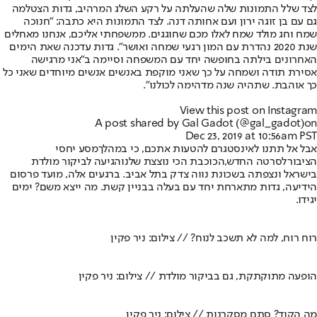
לצד שלל התמונות שלה שהעלתה על רקע השלג המרהיב, גדות הצטלמה
גם עם בן זוגה ירון ועם אחותה דנה. לצד התמונות היא כתבה: "חנוכה
שמח וחג מולד שמח לאלו מכם שחוגגים. ממשפחתי אליכם, אנחנו מאחלים
שנת 2020 נהדרת עם המון רגעי שמחה ואושר". גדות עדכנה שאת הימים
האחרונים בילתה בחופשה יחד עם המשפחה וסיימה ב"אני מרגישה
אסירת תודה ושמחה על כך שאני מוקפת באנשים אנשים מיוחדים שאני כל
כך אוהבת. שתהיה שנה מדהימה לכולנו".
View this post on Instagram
A post shared by Gal Gadot (@gal_gadot)
on
Dec 23, 2019 at 10:56am PST
אבל אל תתנו לאינסטגרם להטעות אתכם, כי במהלך
מסע יחסי
הציבור
לסרטה החדש,
הכוכבת הכי נוצצת שלנו
הגיעה לביקור מולדת
בישראל ונצפתה בשכונת נווה צדק בתל אביב. ברגעים אלה, מועד פרסום
הידיעה, גדות מתארחת יחד עם בעלה בבניין קשת. מה ייצא משם? ימים
יגידו.
רוח רוח, למה לא תשכב לנוח? // צילום: ניר פקין
הופעה מתוקתקת, גם בביקור מולדת // צילום: ניר פקין
מה הקוד? סתם מסקרנות // צילום: ניר פקין