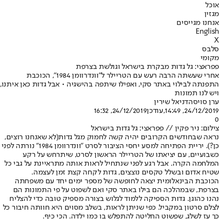
אוכל
מגזין
אנחנו מגייסים
English
X
סלבס
מקומי
פפראצי: גל גדות מבקרת בישראל וגולשת בצרפת
אחרי שעשתה הרבה רעש עם הטריילר ל"וונדרוומן 1984", הכוכבת
התפנתה לבילוי באתר סקי, ואפילו שיתפה בהישגיה • אבל גדות כאן איתנו,
ויש לנו תמונות
ערן סויסה
דניאל שירין
24/12/2019, 14:49
,עודכן
24/12/2019, 16:32
0
צילום: ניר פקין // פפראצי: גל גדות בישראל
נראה שבחודשים הקרובים יהיה קשה לחמוק מ
גל גדות
(לא שאנחנו רוצים,
כן?). יריית הפתיחה למסע יחסי הציבור לסרט "
וונדרוומן 1984
" נורתה לפני
כשבועיים, עם יציאתו של הטריילר הראשון לסרט, שיתרחש על רקע
המלחמה הקרה. אבל רגע לפני שנתחיל לראות אותה מתראיינת על גבי כל
שטיח אדום ובשלל טקסים נוצצים, גדות לקחה קצת זמן לעצמה.
הכוכבת הבינאלומית יצאה לחופשה של מספר ימים יחד עם משפחתה
בצרפת, שבמהלכה הם בילו באתר סקי ואם לשפוט על פי התמונות הם
נהנו כהוגן. גדות הספיקה ללמוד לגלוש בצורה מספיק טובה כדי להצליח
לצלם סרטון במקביל. כפי שניתן לראות, בשלב מסוים היא חוותה חיבור כל
כך עז לשלג, שפשוט החליטה להתפלש בו כמו ילדה. הכי כיף.