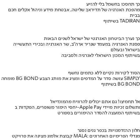
כך תחסכו בחשמל בלי להזיע
מהפכת האנרגיה של תדיראן: שליטה, אבטחת מידע וניהול אקלים חכם
בבית
בשיתוף TADIRAN
כך נערך הביטחון האנרגטי של ישראל לשנים הבאות
פסגת האנרגיה במעמד שגריר ארה"ב, שר האנרגיה ובכירי התעשייה
בישראל ובעולם
בשיתוף המכון הישראלי לאנרגיה ולסביבה
הסוד לקירות נקיים ללא כתמים נחשף
מומחה BG BOND עושה סדר על המדפים ומציג את מותג הצבע SIMPLY
בשיתוף BG BOND
אל תחמיצו! גם אתם יכולים להרוויח מהמונדיאל
יחסי הימור משופרים, הפקדות ב-Apple Pay ותשלום זכיות מיידי
בשיתוף המועצה להסדר ההימורים בספורט
חלון ההזדמנויות בכפר גנים נסגר
קבוצת אלמוג מציגה את פרויקט MALA: מגדלי הפרימיום האחרונים