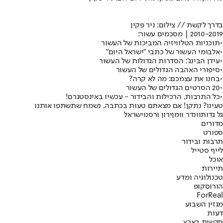
בדרך לקשת // צילום: ניר פקין
2010-2019 | מסכמים עשור:
•
תוכניות הטלוויזיה המביכות של העשור
•
אלבומי העשור של כתבי "ישראל היום"
•
עידן הבינג': הסדרות הגדולות של העשור
•
סיפורי האהבה הגדולים של העשור
•
בחנו את עצמכם: מה לא קרה?
•
20 הסרטים הגדולים של העשור
•
כל התרבות, הרכילות והבידור - עכשיו באינסטגרם!
טעינו? נתקן! אם מצאתם טעות בכתבה, נשמח שתשתפו אותנו
גל גדות
וונדר וומן
ירון ורסנו
ישראל
מדורים
ספורט
תרבות ובידור
לייף סטייל
אוכל
תיירות
טכנולוגיה ומדע
הורוסקופ
ForReal
מגזין השבוע
דעות
חדשות בארץ