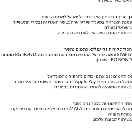
בשיתוף TADIRAN
כך נערך הביטחון האנרגטי של ישראל לשנים הבאות
פסגת האנרגיה במעמד שגריר ארה"ב, שר האנרגיה ובכירי התעשייה
בישראל ובעולם
בשיתוף המכון הישראלי לאנרגיה ולסביבה
הסוד לקירות נקיים ללא כתמים נחשף
מומחה BG BOND עושה סדר על המדפים ומציג את מותג הצבע SIMPLY
בשיתוף BG BOND
אל תחמיצו! גם אתם יכולים להרוויח מהמונדיאל
יחסי הימור משופרים, הפקדות ב-Apple Pay ותשלום זכיות מיידי
בשיתוף המועצה להסדר ההימורים בספורט
חלון ההזדמנויות בכפר גנים נסגר
קבוצת אלמוג מציגה את פרויקט MALA: מגדלי הפרימיום האחרונים
בפתח תקווה
בשיתוף קבוצת אלמוג