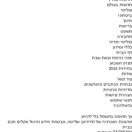
חדשות בעולם
פוליטי
ביטחוני
חינוך
בריאות
משפט
תחבורה
פוליטי-מדיני
כללי ומידע
דף הבית
זמני כניסת וצאת שבת
מגזין השבוע
בחירות 2026
אודות
צור קשר
נבחרת הכתבים והפרשנים
מדיניות פרטיות
הצהרת נגישות
תנאי שימוש
כדאי
להכיר
כך תחסכו בחשמל בלי להזיע
מהפכת האנרגיה של תדיראן: שליטה, אבטחת מידע וניהול אקלים חכם
בבית