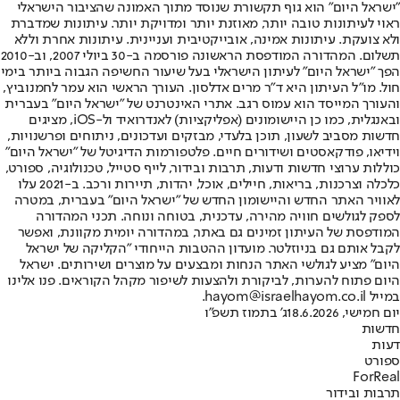
"ישראל היום" הוא גוף תקשורת שנוסד מתוך האמונה שהציבור הישראלי
ראוי לעיתונות טובה יותר, מאוזנת יותר ומדויקת יותר. עיתונות שמדברת
ולא צועקת. עיתונות אמינה, אובייקטיבית ועניינית. עיתונות אחרת וללא
תשלום. המהדורה המודפסת הראשונה פורסמה ב-30 ביולי 2007, וב-2010
הפך "ישראל היום" לעיתון הישראלי בעל שיעור החשיפה הגבוה ביותר בימי
חול. מו"ל העיתון היא ד"ר מרים אדלסון. העורך הראשי הוא עמר לחמנוביץ,
והעורך המייסד הוא עמוס רגב. אתרי האינטרנט של "ישראל היום" בעברית
ובאנגלית, כמו כן היישומונים (אפליקציות) לאנדרואיד ול-iOS, מציגים
חדשות מסביב לשעון, תוכן בלעדי, מבזקים ועדכונים, ניתוחים ופרשנויות,
וידיאו, פודקאסטים ושידורים חיים. פלטפורמות הדיגיטל של "ישראל היום"
כוללות ערוצי חדשות ודעות, תרבות ובידור, לייף סטייל, טכנולוגיה, ספורט,
כלכלה וצרכנות, בריאות, חיילים, אוכל, יהדות, תיירות ורכב. ב-2021 עלו
לאוויר האתר החדש והיישומון החדש של "ישראל היום" בעברית, במטרה
לספק לגולשים חוויה מהירה, עדכנית, בטוחה ונוחה. תכני המהדורה
המודפסת של העיתון זמינים גם באתר, במהדורה יומית מקוונת, ואפשר
לקבל אותם גם בניוזלטר. מועדון ההטבות הייחודי "הקליקה של ישראל
היום" מציע לגולשי האתר הנחות ומבצעים על מוצרים ושירותים. ישראל
היום פתוח להערות, לביקורת ולהצעות לשיפור מקהל הקוראים. פנו אלינו
במייל hayom@israelhayom.co.il.
יום חמישי, 18.6.2026
ג' בתמוז תשפ"ו
חדשות
דעות
ספורט
ForReal
תרבות ובידור