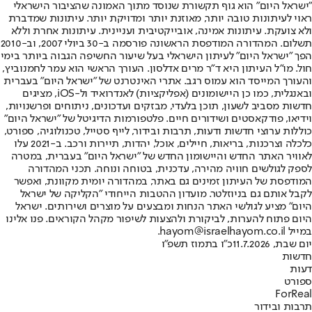
"ישראל היום" הוא גוף תקשורת שנוסד מתוך האמונה שהציבור הישראלי
ראוי לעיתונות טובה יותר, מאוזנת יותר ומדויקת יותר. עיתונות שמדברת
ולא צועקת. עיתונות אמינה, אובייקטיבית ועניינית. עיתונות אחרת וללא
תשלום. המהדורה המודפסת הראשונה פורסמה ב-30 ביולי 2007, וב-2010
הפך "ישראל היום" לעיתון הישראלי בעל שיעור החשיפה הגבוה ביותר בימי
חול. מו"ל העיתון היא ד"ר מרים אדלסון. העורך הראשי הוא עמר לחמנוביץ,
והעורך המייסד הוא עמוס רגב. אתרי האינטרנט של "ישראל היום" בעברית
ובאנגלית, כמו כן היישומונים (אפליקציות) לאנדרואיד ול-iOS, מציגים
חדשות מסביב לשעון, תוכן בלעדי, מבזקים ועדכונים, ניתוחים ופרשנויות,
וידיאו, פודקאסטים ושידורים חיים. פלטפורמות הדיגיטל של "ישראל היום"
כוללות ערוצי חדשות ודעות, תרבות ובידור, לייף סטייל, טכנולוגיה, ספורט,
כלכלה וצרכנות, בריאות, חיילים, אוכל, יהדות, תיירות ורכב. ב-2021 עלו
לאוויר האתר החדש והיישומון החדש של "ישראל היום" בעברית, במטרה
לספק לגולשים חוויה מהירה, עדכנית, בטוחה ונוחה. תכני המהדורה
המודפסת של העיתון זמינים גם באתר, במהדורה יומית מקוונת, ואפשר
לקבל אותם גם בניוזלטר. מועדון ההטבות הייחודי "הקליקה של ישראל
היום" מציע לגולשי האתר הנחות ומבצעים על מוצרים ושירותים. ישראל
היום פתוח להערות, לביקורת ולהצעות לשיפור מקהל הקוראים. פנו אלינו
במייל hayom@israelhayom.co.il.
יום שבת, 11.7.2026
כ"ו בתמוז תשפ"ו
חדשות
דעות
ספורט
ForReal
תרבות ובידור