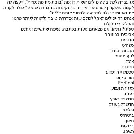
אז עברה לכתוב לה מילים קשות דוגמת "בובת מין מתנפחת", ייעצה לה
לקנות פופקורן לסרט שהיא חיה בו, וקינחה בהצהרה שהיא "יכולה לקחת
את האיומים שלה לתביעה ולדחוף אותם ל**ת".
אנחנו רק יכולים לאחל לכולם שנה אזרחית טובה ולקוות ליותר פרגון
והכלה מצד כולם.
טעינו? נתקן! אם מצאתם טעות בכתבה, נשמח שתשתפו אותנו
אביבית בר זוהר
מדורים
ספורט
תרבות ובידור
לייף סטייל
אוכל
תיירות
טכנולוגיה ומדע
הורוסקופ
ForReal
מגזין השבוע
דעות
חדשות בארץ
חדשות בעולם
פוליטי
ביטחוני
חינוך
בריאות
משפט