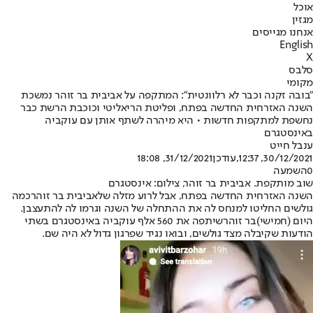
אוכל
מגזין
אנחנו מגייסים
English
X
סלבס
מקומי
"בובה זקנה וכבר לא רלוונטית": המתקפה על אביבית בר זוהר נמשכת
השנה האזרחית החדשה בפתח, ופליטת הריאליטי וכוכבת הרשת כבר
נחשפת למתקפות חדשות • היא מיהרה לשתף אותן עם עוקביה
באינסטגרם
ענבל חייט
30/12/2021, 12:37
,עודכן
31/12/2021, 18:08
0
השמעה
שוב מותקפת. אביבית בר זוהר, צילום: אינסטגרם
השנה האזרחית החדשה בפתח, אבל לרוע מזלה של
אביבית בר זוהר
כמה
גולשים החליטו למנחס לה את ההתחלה של השנה וגרמו לה להתעצבן.
היום (חמישי)
בר זוהר
שיתפה את 560 אלף עוקביה באינסטגרם בשתי
הודעות שקיבלה מצד גולשים, ובואו נגיד שפרגון גדול לא היה שם.