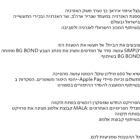
בצל איומי איראן: כך נערך משק האנרגיה
פסגת האנרגיה במעמד שגריר ארה"ב, שר האנרגיה ובכירי התעשייה
בישראל ובעולם
בשיתוף המכון הישראלי לאנרגיה ולסביבה
צובעים את הבית? אל תעשו את הטעות הזו
מומחה BG BOND עושה סדר על המדפים ומציג את מותג הצבע SIMPLY
בשיתוף BG BOND
שיא של 600 מיליון שקל: הטוטו עושה מהפיכה
יחסי הימור משופרים, הפקדות ב-Apple Pay ותשלום זכיות מיידי
בשיתוף המועצה להסדר ההימורים בספורט
הפרויקט החדש שמסקרן רוכשים בפתח תקווה
קבוצת אלמוג מציגה את פרויקט MALA: מגדלי הפרימיום האחרונים
בפתח תקווה
בשיתוף קבוצת אלמוג
כל ההטבות שמגיעות לכם