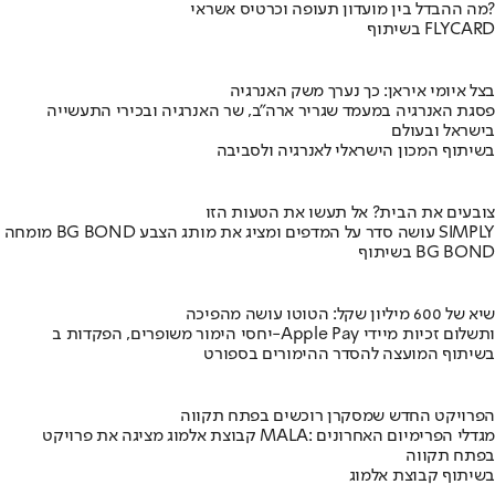
מה ההבדל בין מועדון תעופה וכרטיס אשראי?
בשיתוף FLYCARD
בצל איומי איראן: כך נערך משק האנרגיה
פסגת האנרגיה במעמד שגריר ארה"ב, שר האנרגיה ובכירי התעשייה
בישראל ובעולם
בשיתוף המכון הישראלי לאנרגיה ולסביבה
צובעים את הבית? אל תעשו את הטעות הזו
מומחה BG BOND עושה סדר על המדפים ומציג את מותג הצבע SIMPLY
בשיתוף BG BOND
שיא של 600 מיליון שקל: הטוטו עושה מהפיכה
יחסי הימור משופרים, הפקדות ב-Apple Pay ותשלום זכיות מיידי
בשיתוף המועצה להסדר ההימורים בספורט
הפרויקט החדש שמסקרן רוכשים בפתח תקווה
קבוצת אלמוג מציגה את פרויקט MALA: מגדלי הפרימיום האחרונים
בפתח תקווה
בשיתוף קבוצת אלמוג