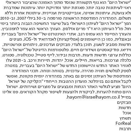
"ישראל היום" הוא גוף תקשורת שנוסד מתוך האמונה שהציבור הישראלי
ראוי לעיתונות טובה יותר, מאוזנת יותר ומדויקת יותר. עיתונות שמדברת
ולא צועקת. עיתונות אמינה, אובייקטיבית ועניינית. עיתונות אחרת וללא
תשלום. המהדורה המודפסת הראשונה פורסמה ב-30 ביולי 2007, וב-2010
הפך "ישראל היום" לעיתון הישראלי בעל שיעור החשיפה הגבוה ביותר בימי
חול. מו"ל העיתון היא ד"ר מרים אדלסון. העורך הראשי הוא עמר לחמנוביץ,
והעורך המייסד הוא עמוס רגב. אתרי האינטרנט של "ישראל היום" בעברית
ובאנגלית, כמו כן היישומונים (אפליקציות) לאנדרואיד ול-iOS, מציגים
חדשות מסביב לשעון, תוכן בלעדי, מבזקים ועדכונים, ניתוחים ופרשנויות,
וידיאו, פודקאסטים ושידורים חיים. פלטפורמות הדיגיטל של "ישראל היום"
כוללות ערוצי חדשות ודעות, תרבות ובידור, לייף סטייל, טכנולוגיה, ספורט,
כלכלה וצרכנות, בריאות, חיילים, אוכל, יהדות, תיירות ורכב. ב-2021 עלו
לאוויר האתר החדש והיישומון החדש של "ישראל היום" בעברית, במטרה
לספק לגולשים חוויה מהירה, עדכנית, בטוחה ונוחה. תכני המהדורה
המודפסת של העיתון זמינים גם באתר, במהדורה יומית מקוונת, ואפשר
לקבל אותם גם בניוזלטר. מועדון ההטבות הייחודי "הקליקה של ישראל
היום" מציע לגולשי האתר הנחות ומבצעים על מוצרים ושירותים. ישראל
היום פתוח להערות, לביקורת ולהצעות לשיפור מקהל הקוראים. פנו אלינו
במייל hayom@israelhayom.co.il.
מבזקים
חדשות
אוכל
תשחץ
ForReal
תרבות