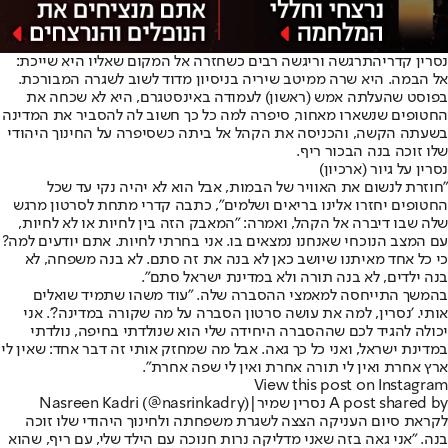
נסרין קדרי
התרגשה וריגשה רבים כשחזרה אל המקום שאליו היא שייכת:
אל הבמה. היא שרה ממיטב שיריה בניסיון מדוד לשוב לשגרה המבורכת.
בפוסט שהעלתה אמש (ראשון) לעמודה באינסטגרם, היא לא שכחה את
החטופים שנשארו מאחור, סיפרה למה כל כך חשוב לה להסביר את המדינה
בשעתה הקשה, והכניסה את הקהל אל ביתה כשסיפרה על החינוך היהודי
שלו זוכה בנה הבכור ריף.
נסרין על גיור (ארכיון)
"חוזרת לנשום את האוויר של הבמות, אבל הוא לא יהיה נקי עד שכל
החטופים יחזרו אלינו בריאים ושלמים", כתבה קדרי מתחת לסרטון מרגש
שלה שבו דיברה אל הקהל, ואמרה: "המאבק הזה בין לחיות או לא לחיות,
עם המצב הנוכחי שאנחנו נמצאים בו. אני בחרתי לחיות. אתם יודעים למה?
כי כל אחד מאיתנו שיושב כאן לא בנה את זה סתם. לא בנה משפחה, לא
בנה ילדים, לא בנה תורה ולא במדינת ישראל סתם".
בהמשך התייחסה למאמצי ההסברה שלה. "עוד משהו שתמיד שואלים
אותי. 'נסרין, למה את עושה סרטון הסברה על מה שקורה במדינה?'. אני
יכולה להגיד לכם שההסברה היחידה שלי הוא שנולדתי בחיפה, נולדתי
במדינת ישראל, ואני כל כך גאה. אבל מה שמחזק אותי זה דבר אחד: שאין לי
ארץ אחרת ואין לי תורה אחרת ואין לי שפה אחרת".
View this post on Instagram
A post shared by נסרין שמיר|Nasreen Kadri (@nasrinkadry)
לקראת סיום העניקה הצצה לשגרת משפחתה ולחינוך היהודי שלו זוכה
בנה. "אני גאה בזה שאני מדליקה נרות חנוכה עם הילד שלי, עם ריף, שהוא