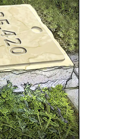
ינג, אמנות ואוכל: המרכז
חדש של מזרח י-ם
מליון תושבים
ה קטנה לחו"ל: טיילת חדשה, מיצגי אמנות,
מנכ"לית העירייה מציגה תוכנית 
ת משופצות בהשקעה של 100 מיליון ₪
הצעירים ובניית עתיד הדור הבא
וף עיריית ירושלים
בשיתוף עיריית ירושלים