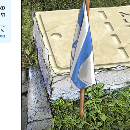
ירושלים 2040: העיר נערכת ל- 1.5
אתם עוד לא שם? הטיסה
מא
למונדיאל כבר יצאה
הי
להשארת
יונדאי לוקחת אתכם לבמה הכי גדולה בעולם
איך
בשיתוף יונדאי מבית כלמוביל
של שנות 
בשי