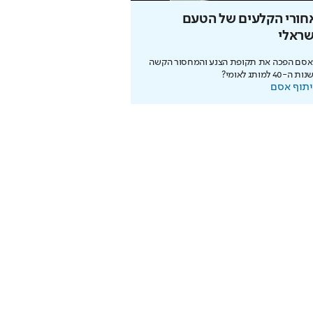
חורי הקלעים של הטעם
כך ירושלים ממציאה 
שראלי
מחדש
 אסם הפכה את תקופת הצנע והמחסור הקשה
לא רק קודש – המהפכה המודרני
ה-40 למותג לאומי?
מחזירה אותה לפסגת התיירות ה
תוף אסם
בשיתוף עיריית ירושלים