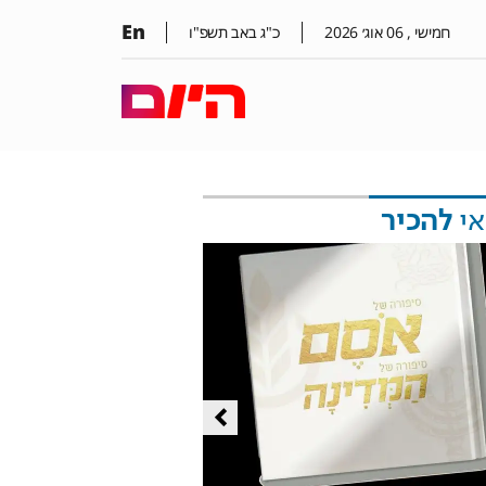
En
חמישי ,
06
אוג׳
2026
כ"ג באב תשפ"ו
אי
להכיר