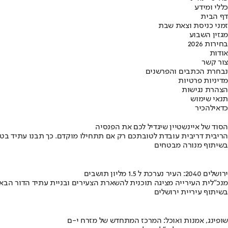
כללי ומידע
דף הבית
זמני כניסת וצאת שבת
מגזין השבוע
בחירות 2026
אודות
צור קשר
נבחרת הכתבים והפרשנים
מדיניות פרטיות
הצהרת נגישות
תנאי שימוש
כדאי
להכיר
הסוד של איינשטיין שיגדיל לכם את הפנסיה
הריבית דריבית עובדת לטובתכם רק אם תתחילו מוקדם. כך תבנו עתיד בט
בשיתוף מנורה מבטחים
ירושלים 2040: העיר נערכת ל 1.5 מליון תושבים
מנכ"לית העירייה מציגה תוכנית להשארת הצעירים ובניית עתיד הדור הבא
בשיתוף עיריית ירושלים
שופינג, אמנות ואוכל: המרכז המתחדש של מזרח י-ם