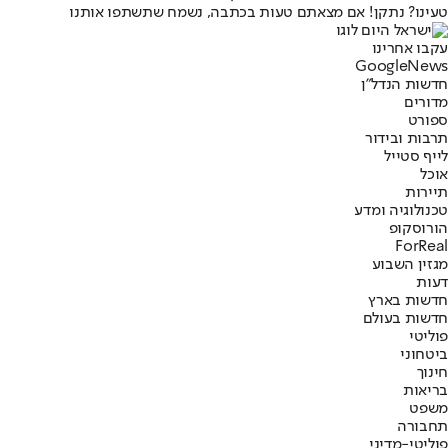
טעינו? נתקן! אם מצאתם טעות בכתבה, נשמח שתשתפו אותנו
עקבו אחרינו
G
o
o
g
l
e
News
חדשות הנדל"ן
מדורים
ספורט
תרבות ובידור
לייף סטייל
אוכל
תיירות
טכנולוגיה ומדע
הורוסקופ
ForReal
מגזין השבוע
דעות
חדשות בארץ
חדשות בעולם
פוליטי
ביטחוני
חינוך
בריאות
משפט
תחבורה
פוליטי-מדיני