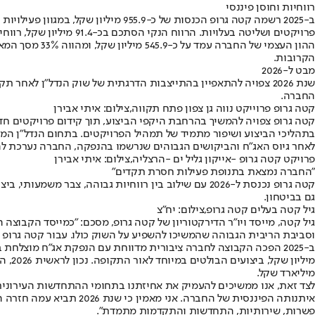
רווחיות וחוסן פיננסי
פרויקטים ושליטה בעלויות. הרווח הנקי הסתכם בכ-91.4 מיליון שקל, רווחיות יציבה גם בתקופה מאתגרת.
ההון העצמי ש
הקרובות.
מבט ל-2026
שנת 2026 צפויה להתאפיין בהתייצבות הדרגתית של שוק הנדל"ן לאח
החברה.
קטה גרופ פרוייקט נווה גן צפון פתח תקווה,צילום: איתי אבירן
קטה גרופ צפויה להמשיך בהרחבת היקפי הביצוע, תוך קידום פרויקטים ח
בתהליכי הביצוע ושיפור מתמיד של תמהיל הפרויקטים. בתחום הנדל"ן המני
לאחר גיוס האג"ח והביקושים הגבוהים שנרשמו בהנפקה, החברה נערכת ל
פרויקט קטה גרופ -אייקון גליל ים -הרצליה,צילום: איתי אבירן
"החברה נמצאת בתנופת פעילות חסרת תקדים"
קטה גרופ נכנסת ל-2026 עם שילוב בין רווחיות גבוהה, 
גם בביטחון.
גיל קטה בעלים קטה גרופ,צילום: יח"צ
וסביבת הריבית הגבוהה שהמשיכו להשפיע על השוק כולו. עבור קטה גרופ 
מיליארד שקל.
איתנותה הפיננסית של הח
פשרות, שירותיות, התחדשות והתקדמות מתמדת".