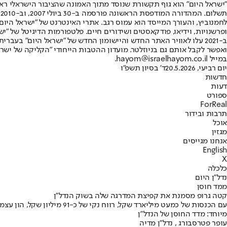
"ישראל היום" הוא גוף תקשורת שנוסד מתוך האמונה שהציבור הישראלי ראוי 
ת
ופרשנויות, וידיאו, פודקאסטים ושידורים חיים. פלטפורמות הדיגיטל של "ישרא
ב-2021 עלו לאוויר האתר החדש והיישומון החדש של "ישראל היום" בע
ואפשר לקבל אותם גם בניוזלטר. מועדון ההטבות הייחודי "הקליקה של ישרא
במייל hayom@israelhayom.co.il.
יום רביעי, 20.5.2026
ד' בסיון תשפ"ו
חדשות
דעות
ספורט
ForReal
תרבות ובידור
אוכל
מגזין
אנחנו מגייסים
English
X
כלכלה
נדל"ן היום
ממד חוסן
קטה גרופ מסמנת את קפיצת המדרגה שלה בשוק הנדל"ן
מיוחד: מדד החוסן של הנדל"ן
עופר פטרסבורג , נדל"ן מדיה