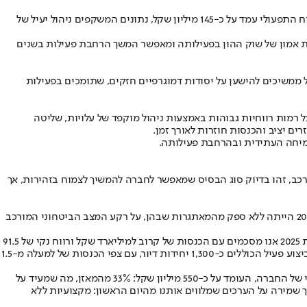
ב-2025 רשמה קטה גרופ הכנסות של כ-955.9 מיליון שקל, במגוון פעילויות יזמות, ביצוע ונדל"ן מניב. הרווח הגולמי הסתכם בכ-221.2 מיליון שקל, והרווח התפעולי עמד על כ-145 מיליון שקל, נתונים המשקפים ניהול יעיל של
ח לראשונה, מהלך המהווה הבעת אמון של שוק ההון בפעילותה ומאפשר המשך הרחבת פעילות בשנים
ראל ממשיכים להישען על יסודות דמוגרפיים חזקים, שתומכים בפעילות
רמות רווחיות גבוהות באמצעות ניהול מוקפד של עלויות, שליטה
ם יציב והכנסות חוזרות לאורך זמן.
מיחה העתידית ובהרחבת פעילותה.
ק נדל"ן מורכב, זהו בדיוק סוג הבסיס שמאפשר לחברה להמשיך לצמוח בזהירות, אך
גיל קטה, מייסד ויו"ר הדירקטוריון של קטה גרופ, מסכם: "כמייסד הקבוצה הפועל בענף הנדל"ן כשני עשורים, ראיתי לא מעט מחזורים כלכליים. שנת 2025 הייתה ללא ספק מהמאתגרות שבהן, על רקע המצב הביטחוני המורכב
ב-2025 הפכה הקבוצה לחברה ציבורית מדווחת עם הנפקת אג"ח מוצלחת בבורסה בתל אביב, מהלך המשקף את אמון שוק ההון בחוסן ובדרך שלנו. את 2025 אנו מסכמים עם הכנסות של קרוב למיליארד שקל ורווח נקי של 91.5
מיליון שקל, ביצועים הבולטים במיוחד לאור התקופה. נכון לראשית 2026, החברה נמצאת בתנופת פעילות חסרת תקדים: אנו מקדמים 22 פרויקטים בביצוע פעיל הכוללים כ-1,300 יחידות דיור, עם צפי הכנסות של למעלה מ-1.5
לצד זאת, אנו ממשיכים להעמיק את אחיזתנו בתחומי ההתחדשות העירונית והנדל"ן המניב בערים המבוקשות ביותר במרכז הארץ, כאשר ההון העצמי של החברה, העומד על כ-550 מיליון שקל: 33% מהמאזן, מה שמעיד על
ויקטים רחבי היקף תוך שמירה על הערכים שמלווים אותנו מהיום הראשון: מקצועיות ללא