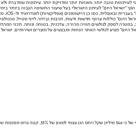
לעיתונות טובה יותר, מאוזנת יותר ומדויקת יותר. עיתונות שמדברת ולא צ
שלום. המהדורה המודפסת הראשונה פורסמה ב-30 ביולי 2007, וב-2010 הפך "ישראל היום" לעיתון הישראלי בעל שי
לחמנוביץ,
ל היום" כוללות ערוצי חדשות ודעות, תרבות ובידור, לייף סטייל, טכנולוגיה
ברית, במטרה לספק לגולשים חוויה מהירה, עדכנית, בטוחה ונוחה. תכני המה
ל היום" מציע לגולשי האתר הנחות ומבצעים על מוצרים ושירותים. ישראל 
עם הכנסות של כמעט מיליארד שקל, רווח נקי של כ-91 