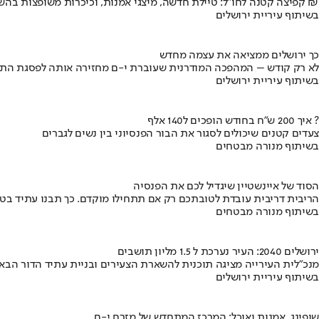
קפיצה קטנה לחו"ל: טיילת חדשה, מיצגי אמנות, וכיכרות משופצות בהשקעה של 100 מיליון ₪
בשיתוף עיריית ירושלים
כך ירושלים ממציאה את עצמה מחדש
לא רק קודש – המהפכה המודרנית שעוברת י-ם מחזירה אותה לפסגת התי
בשיתוף עיריית ירושלים
איך 200 ש"ח בחודש הופכים ל140 אלף ?
צעדים קטנים שיכולים לסגור את הבור הפנסיוני בין נשים לגברים
בשיתוף מנורה מבטחים
הסוד של איינשטיין שיגדיל לכם את הפנסיה
הריבית דריבית עובדת לטובתכם רק אם תתחילו מוקדם. כך תבנו עתיד בט
בשיתוף מנורה מבטחים
ירושלים 2040: העיר נערכת ל 1.5 מליון תושבים
מנכ"לית העירייה מציגה תוכנית להשארת הצעירים ובניית עתיד הדור הבא
בשיתוף עיריית ירושלים
שופינג, אמנות ואוכל: המרכז המתחדש של מזרח י-ם