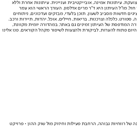
ועקת. עיתונות אמינה, אובייקטיבית ועניינית. עיתונות אחרת וללא
עור החשיפה הגבוה ביותר בימי חול. מו"ל העיתון היא ד"ר מרים אדלסון. העורך הראשי הוא עמר
 והעורך המייסד הוא עמוס רגב. אתרי האינטרנט של "ישראל היום" בעברית ובאנגלית, כמו כן היישומונים (אפליקציות) לאנדרואיד ול-iOS, מציגים חדשות מסביב לשעון, תוכן בלעדי, מבזקים ועדכונים, ניתוחים
, ספורט, כלכלה וצרכנות, בריאות, חיילים, אוכל, יהדות, תיירות ורכב.
דורה המודפסת של העיתון זמינים גם באתר, במהדורה יומית מקוונת,
היום פתוח להערות, לביקורת ולהצעות לשיפור מקהל הקוראים. פנו אלינו
מיליון שקל, הון עצמי של כ-546 מיליון שקל ויחס הון עצמי למאזן של 33%, קטה גרופ מסכמת שנה של רווחיות גבוהה, הרחבת פעילות וחיזוק מול שוק ההון • פרויקט