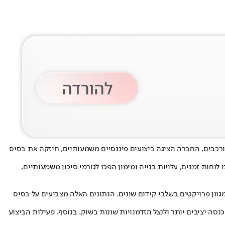
ק מורכבים, החברה הציגה ביצועים פיננסיים משמעותיים, חיזקה את בסיס
ות זמנים, עלויות בנייה ומימון הפכו לגורמי סיכון משמעותיים,
רויקטים פעילים, הכוללים כ-1,300 יחידות דיור בביצוע. לצד זאת, לקטה גרופ צבר של כ-8,000 יחידות דיור במגוון פרויקטים בשלבי קידום שונים. הנתונים האלה מצביעים על בסיס
סה יציבים יותר ולנצל הזדמנויות שונות בשוק. בנוסף, פעילות הביצוע