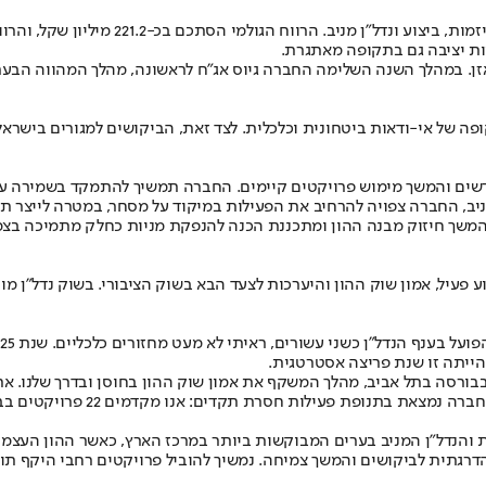
ל החברה עמד על כ-545.9 מיליון שקל, ומהווה 33% מסך המאזן. במהלך השנה השלימה החברה גיוס אג"
ר תקופה של אי-ודאות ביטחונית וכלכלית. לצד זאת, הביקושים למגורים ביש
דשים והמשך מימוש פרויקטים קיימים. החברה תמשיך להתמקד בשמירה על 
ב, החברה צפויה להרחיב את הפעילות במיקוד על מסחר, במטרה לייצר תזרי
המשך חיזוק מבנה ההון ומתכננת הכנה להנפקת מניות כחלק מתמיכה בצ
צבר משמעותי, ביצוע פעיל, אמון שוק ההון והיערכות לצעד הבא בשוק הציבורי. בשו
הייתה זו שנת פריצה אסטרטגית.
ברה. אני מאמין כי שנת 2026 תביא עמה חזרה הדרגתית לביקושים והמשך צמיחה. נמשיך להוביל פר