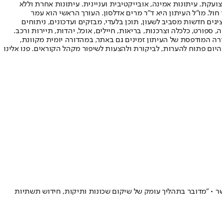
ועקת. עיתונות אמינה, אובייקטיבית ועניינית. עיתונות אחרת וללא
עור החשיפה הגבוה ביותר בימי חול. מו"ל העיתון היא ד"ר מרים אדלסון. העורך הראשי הוא עמר
 והעורך המייסד הוא עמוס רגב. אתרי האינטרנט של "ישראל היום" בעברית ובאנגלית, כמו כן היישומונים (אפליקציות) לאנדרואיד ול-iOS, מציגים חדשות מסביב לשעון, תוכן בלעדי, מבזקים ועדכונים, ניתוחים
, ספורט, כלכלה וצרכנות, בריאות, חיילים, אוכל, יהדות, תיירות ורכב.
דורה המודפסת של העיתון זמינים גם באתר, במהדורה יומית מקוונת,
היום פתוח להערות, לביקורת ולהצעות לשיפור מקהל הקוראים. פנו אלינו
דות דיור בקריית חיים, בחיפה, בקריית ביאליק ובנשר • "מדובר בתהליך עומק של שיקום שכונות ותיקות, חידוש תשתיות