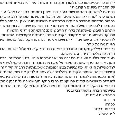
קידום פרויקטים מורכבים לאורך זמן. ההתחדשות העירונית באזור אינה מהל
של החברה בשנים הקרובות".
בהתאם לגישה זו, ההתחדשות העירונית בצפון נתפסת בחברה כמהלך עירוני
רפי צרפתי: "מחירי קרקע מתונים יחסית, עלויות פיתוח מאוזנות וביקוש יצ
בסמיכות לטכניון, ומשלב את חידוש המרקם הבנוי עם שיפור איכות המגורי
מתחם הקיבוצים-פלוגות בקרית חיים,צילום: (הדמיה): זייתוני הדמיות
לצד שטחי ציבור, שטחים ירוקים ושטחי מסחר. זהו פרויקט בעל השפעה עיר
ראייה ארוכת טווח
הוותיקות וליצירת עירוב שימושים.
נוסף, אברהם פרץ-ששת הימים-יעל מקודמת תוכנית רחבת היקף לפינוי של כ-219 יחידות דיור והקמה של כ-1,300 יחידות דיור - מהלך הצפוי לשנות את פני האז
לצד פעילות היזמות, מתגבשות בצפון מגמות משמעותיות רחבות היקף והש
נגישות גבוהה לחיפה ולקריות. מהלכים אלה צפויים לחזק את שוק התעסוקה
"אחד המפתחות להצלחת ההתחדשות העירונית בצפון הוא השילוב בין בשלות 
למגורים מאפשרים קידום פרויקטים רחבי היקף תוך שמירה על תכנון אחראי
הפרויקט בהקיבוצים-פלוגות בקריית חיים צילום :(הדמיה): זייתוני הדמיות,
בשיתוף חברת צרפתי צבי ובניו
התחדשות עירונית
מדורים
ספורט
תרבות ובידור
לייף סטייל