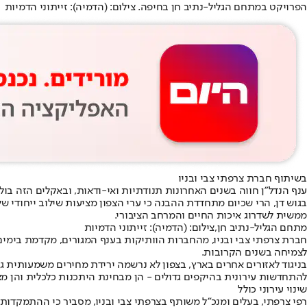
הפרויקט במתחם הגליל-נתיב חן בחיפה. צילום: (הדמיה): זייתוני הדמיות
בשיתוף חברת צרפתי צבי ובניו
ענף הנדל"ן חווה בשנים האחרונות תנודתיות ואי-ודאות, ובאקלים הזה ב
בגוש דן, הרי שכיום מתחדדת ההבנה כי ערי הצפון מציעות שילוב ייחודי של
ממשית לשדרוג איכות החיים והמרחב הציבורי.
מתחם הגליל-נתיב חן,צילום: (הדמיה): זייתוני הדמיות
חברת צרפתי צבי ובניו, מהחברות הוותיקות בענף המגורים, מקדמת בימים א
לצמיחה בשנים הקרובות.
בניגוד לאזורים אחרים בארץ, בצפון לא נרשמה ירידת מחירים משמעותית 
להתחדשות עירונית בהיקפים גדולים - הן מבחינת היתכנות כלכלית והן מצ
שינוי עירוני כולל
רפי צרפתי, בעלים ומנכ"ל משותף בצרפתי צבי ובניו, מסביר כי ההתמקדות