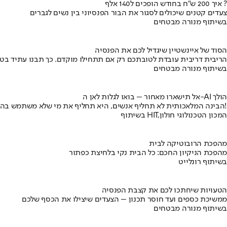
איך 200 ש"ח בחודש הופכים ל140 אלף ?
צעדים קטנים שיכולים לסגור את הבור הפנסיוני בין נשים לגברים
בשיתוף מנורה מבטחים
הסוד של איינשטיין שיגדיל לכם את הפנסיה
הריבית דריבית עובדת לטובתכם רק אם תתחילו מוקדם. כך תבנו עתיד בט
בשיתוף מנורה מבטחים
אל תישארו מאחור – בואו לגלות לאן ה-AI הולך
הבינה המלאכותית לא תחליף אנשים, היא תחליף את מי שלא משתמש בה!
בשיתוף HIT,המכון הטכנולוגי חולון
מהפכת הרובוטיקה לבית
מהפכת הניקיון החכם: כל הבית נקי בלחיצת כפתור
בשיתוף רונלייט
הטעויות שיחתכו לכם את קצבת הפנסיה
ממשיכת כספים ועד חוסר תכנון – הצעדים שיצילו את הכסף שלכם
בשיתוף מנורה מבטחים