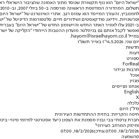
"ישראל היום" הוא גוף תקשורת שנוסד מתוך האמונה שהציבור הישראלי ראוי 
ת
ופרשנויות, וידיאו, פודקאסטים ושידורים חיים. פלטפורמות הדיגיטל של "ישרא
ב-2021 עלו לאוויר האתר החדש והיישומון החדש של "ישראל היום" בע
ואפשר לקבל אותם גם בניוזלטר. מועדון ההטבות הייחודי "הקליקה של ישרא
במייל hayom@israelhayom.co.il.
יום שני, 4.5.2026
י"ז באייר תשפ"ו
חדשות
דעות
ספורט
ForReal
תרבות ובידור
אוכל
מגזין
אנחנו מגייסים
English
X
כלכלה
נדל"ן היום
חיפה והקריות: בחזית ההתחדשות העירונית
וחיזוק המרחב העירוני"
18/2/2026, 07:00
,עודכן
18/2/2026, 07:00
0
השמעה