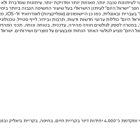
לעיתונות טובה יותר, מאוזנת יותר ומדויקת יותר. עיתונות שמדברת ולא צ
שלום. המהדורה המודפסת הראשונה פורסמה ב-30 ביולי 2007, וב-2010 הפך "ישראל היום" לעיתון הישראלי בעל שי
לחמנוביץ,
ל היום" כוללות ערוצי חדשות ודעות, תרבות ובידור, לייף סטייל, טכנולוגיה
ברית, במטרה לספק לגולשים חוויה מהירה, עדכנית, בטוחה ונוחה. תכני המה
ל היום" מציע לגולשי האתר הנחות ומבצעים על מוצרים ושירותים. ישראל 
חברת צרפתי צבי ובניו מסמנת את הצפון כיעד אסטרטגי למיזמי פינוי-בינוי ומקדמת כ־4,000 יחי