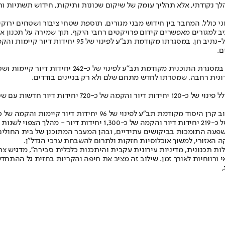
ך נקודתי, אלא תהליך עומק של שיקום שכונות ותיקות, חידוש תשתיות וחי
 כולל, המחבר בין חידוש מבני מגורים, תוספת שטחי ציבור ושטחים ירוק
יב למגורים מאפשרים קידום פרויקטים רחבי היקף, תוך שמירה על תכנון אחר
ם.
ונית רחבה, שמטרתו לחדש מתחם שלם ולא רק בניינים בודדים.
בקריית ביאליק מקדמת החברה פרויקט ברחוב קק"ל, במסלול 
ור כולו.
פעה התומכות בביקושים עתידיים, ובהן המעבר המתוכנן של בית החולים 
 האזורי, למשוך אוכלוסיות חזקות ולתרום להשבחת ערכי הנדל"ן.
תכנונית, מדיניות עירונית עקבית והיתכנות כלכלית סבירה", מדגיש צרפת
 ורווחיות לאורך זמן. שילוב זה מציב את חיפה והקריות בחזית גל ההתחד