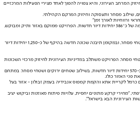
זוק המרחב העירוני, והיא צפויה להפוך לאחד מצירי הפעילות המרכזיים
ים, שילוב מסחר ותעסוקה וחיזוק המרקם הקהילתי.
אי ורווחיות לאורך זמן"
בחיפה מקדמת החברה פרויקט התחדשות בשכונת נווה שאנן, ברחוב הגליל-נתיב חן, במסגרתו מקודמת תב"ע לפינוי של 95 יחידות דיור קיימות והקמה של כ־386 יחידות דיור חדשות. הפרויקט ממוקם באזור ותיק ומבוקש,
פרויקט משמעותי נוסף מקודם בקריית חיים, במתחם הקיבוצים-הפלוגות. במסגרת התוכנית מקודמת תב"ע לפינוי של כ-242 יחידות דיור קיימות ושטחי מסחר, ובמקומן תיבנה שכונה חדשה בהיקף של כ-1,250 יחידות דיור
רשויות, הכולל פינוי של כ-120 יחידות דיור והקמה של כ-720 יחידות דיור חדשות עם שטחי מסחר. הפרויקט משתלב במדיניות העירונית לחיזוק מרכזי השכונות
בעיר נשר בולטת פעילות החברה עם שני מתחמי פינוי-בינוי מרכזיים. ברחוב קרן היסוד מקודמת תב"ע לפינוי של 96 יחידות דיור קיימות והקמה של כ-570 יחידות דיור חדשות, בשילוב שטחים ירוקים ושטחי מסחר. במתחם
כרמל לקריית אתא והקמת קמפוס אנבידיה בעמק זבולון - אזור בעל
י, "מחירי קרקע מתונים יחסית, עלויות פיתוח מאוזנות וביקוש יציב
שות העירונית הבא בישראל".