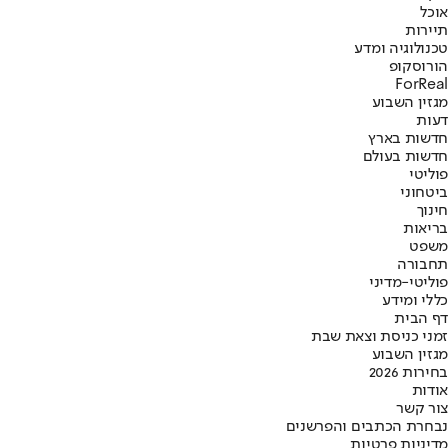
אוכל
תיירות
טכנולוגיה ומדע
הורוסקופ
ForReal
מגזין השבוע
דעות
חדשות בארץ
חדשות בעולם
פוליטי
ביטחוני
חינוך
בריאות
משפט
תחבורה
פוליטי-מדיני
כללי ומידע
דף הבית
זמני כניסת וצאת שבת
מגזין השבוע
בחירות 2026
אודות
צור קשר
נבחרת הכתבים והפרשנים
מדיניות פרטיות