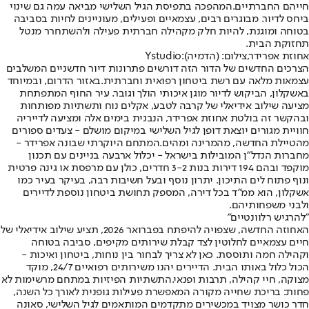
חייהם החברתיים.המהפכה בתפיסת הגיל השלישי מביאה עמה גם שינוי
ביחס לדיור. מבוגרים רבים, עצמאיים ופעילים, מעוניינים לחיות בסביבה
בטוחה ומוגנת, להיות חלק מקהילה חברתית פעילה ולהשתחרר מנטל
תחזוקת הבית.
אחוזת אפרידר,צילום: (הדמיה):Ystudio
הצרכים החדשים של הדור הזה דורשים פתרונות דיור חדשניים המשלבים
עצמאות מלאה עם רשת ביטחון רפואית וחברתית.באזור הדרום, ובמיוחד
באשקלון, הביקוש לדיור מוגן איכותי הולך וגובר. עיר החוף המתפתחת
מציעה שילוב אידיאלי של קרבה לטבע, אקלים נוח ותשתיות מפותחות
ובהקשר זה בולטת אחוזת אפרידר, הנבנית בימים אלה ומציעה לדייריה
חוויית מגורים יוצאת דופן לגיל השלישי במיקום מושלם - צעדים ספורים
מהטיילת החדשה, מהמרינה ומהים.המתחם היוקרתי שבונה אפרידר -
מחברות הנדל"ן המובילות בישראל - יכלול ארבעה בניינים עם תכנון
מוקפד ובהם 194 דירות בנות 3-2 חדרים, כולן עם מרפסת או גינה פרטית
ונוף פתוח לים התיכון. יתרון נוסף ובעל חשיבות רבה, בעיקר בעיר כמו
אשקלון, הוא ממ"ד בכל דירה, המספק תחושת ביטחון נוספת לדיירים
ולבני משפחותיהם.
"להרגיש רלוונטיים"
האחוזה החדשה, שצפויה להיפתח בפברואר 2026, תציע שילוב אידיאלי של
חיים עצמאיים לחלוטין לצד קבלת שירותים מקיפים, סביבה בטוחה
וקהילה חמה ותוססת. כאן לא צריך לבחור בין נוחות, ביטחון ואיכות -
הכול כלול באותו הבית. הדיירים יהנו משירותים רפואיים 24/7, מוקד
מצוקה, חיי קהילה, תרבות ופנאי.התשתיות הפיזיות במתחם מרשימות לא
פחות: בריכת שחייה מקורה המאפשרת פעילות גופנית לאורך כל השנה,
חדר כושר מצויד במכשירים מתקדמים המותאמים לגיל השלישי, סאונה