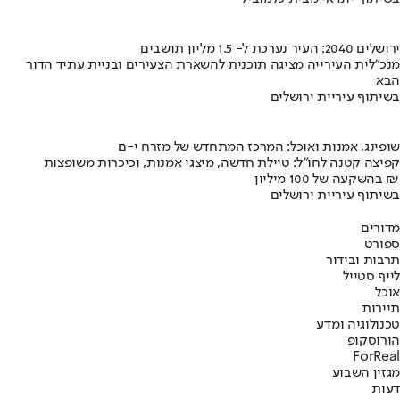
ירושלים 2040: העיר נערכת ל- 1.5 מליון תושבים
מנכ"לית העירייה מציגה תוכנית להשארת הצעירים ובניית עתיד הדור
הבא
בשיתוף עיריית ירושלים
שופינג, אמנות ואוכל: המרכז המתחדש של מזרח י-ם
קפיצה קטנה לחו"ל: טיילת חדשה, מיצגי אמנות, וכיכרות משופצות
בהשקעה של 100 מיליון ₪
בשיתוף עיריית ירושלים
מדורים
ספורט
תרבות ובידור
לייף סטייל
אוכל
תיירות
טכנולוגיה ומדע
הורוסקופ
ForReal
מגזין השבוע
דעות