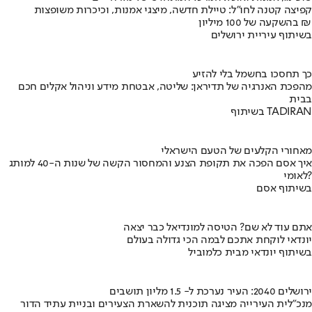
קפיצה קטנה לחו"ל: טיילת חדשה, מיצגי אמנות, וכיכרות משופצות
בהשקעה של 100 מיליון ₪
בשיתוף עיריית ירושלים
כך תחסכו בחשמל בלי להזיע
מהפכת האנרגיה של תדיראן: שליטה, אבטחת מידע וניהול אקלים חכם
בבית
בשיתוף TADIRAN
מאחורי הקלעים של הטעם הישראלי
איך אסם הפכה את תקופת הצנע והמחסור הקשה של שנות ה-40 למותג
לאומי?
בשיתוף אסם
אתם עוד לא שם? הטיסה למונדיאל כבר יצאה
יונדאי לוקחת אתכם לבמה הכי גדולה בעולם
בשיתוף יונדאי מבית כלמוביל
ירושלים 2040: העיר נערכת ל- 1.5 מליון תושבים
מנכ"לית העירייה מציגה תוכנית להשארת הצעירים ובניית עתיד הדור