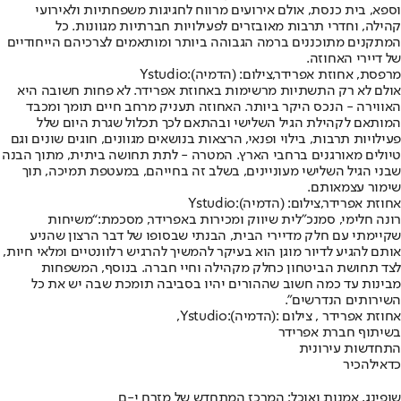
וספא, בית כנסת, אולם אירועים מרווח לחגיגות משפחתיות ולאירועי
קהילה, וחדרי תרבות מאובזרים לפעילויות חברתיות מגוונות. כל
המתקנים מתוכננים ברמה הגבוהה ביותר ומותאמים לצרכיהם הייחודיים
של דיירי האחוזה.
מרפסת, אחוזת אפרידר,צילום: (הדמיה):Ystudio
אולם לא רק התשתיות מרשימות באחוזת אפרידר. לא פחות חשובה היא
האווירה - הנכס היקר ביותר. האחוזה תעניק מרחב חיים תומך ומכבד
המותאם לקהילת הגיל השלישי ובהתאם לכך תכלול שגרת היום שלל
פעילויות תרבות, בילוי ופנאי, הרצאות בנושאים מגוונים, חוגים שונים וגם
טיולים מאורגנים ברחבי הארץ. המטרה - לתת תחושה ביתית, מתוך הבנה
שבני הגיל השלישי מעוניינים, בשלב זה בחייהם, במעטפת תמיכה, תוך
שימור עצמאותם.
אחוזת אפרידר,צילום: (הדמיה):Ystudio
רונה חלימי, סמנכ"לית שיווק ומכירות באפרידר, מסכמת:
“משיחות
שקיימתי עם חלק מדיירי הבית, הבנתי שבסופו של דבר הרצון שהניע
אותם להגיע לדיור מוגן הוא בעיקר להמשיך להרגיש רלוונטיים ומלאי חיות,
לצד תחושת הביטחון כחלק מקהילה וחיי חברה. בנוסף, המשפחות
מבינות עד כמה חשוב שההורים יהיו בסביבה תומכת שבה יש את כל
השירותים הנדרשים".
אחוזת אפרידר , צילום :(הדמיה):Ystudio,
בשיתוף חברת אפרידר
התחדשות עירונית
כדאי
להכיר
שופינג, אמנות ואוכל: המרכז המתחדש של מזרח י-ם