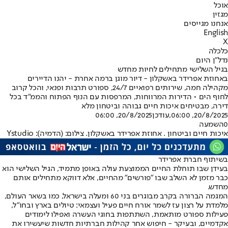
אוכל
מגזין
אנחנו מגייסים
English
X
כלכלה
נדל"ן היום
בגיל השלישי מתחילים לחיות מחדש
באחוזת אפרידר באשקלון - דיור מוגן ברמה אחרת - יהנו הדיירים
מקהילה חמה, שירותים רפואיים 24/7, ספורט תרבות ופנאי, והכל קרוב
לחוף הים • הדירות המרווחות, המרפסות עם הנוף הפתוח והממ"ד בכל
דירה, מבטיחים איכות חיים גבוהה וביטחון מלא
20/8/2025, 06:00
,עודכן
20/8/2025, 06:00
0
השמעה
איכות חיים וביטחון . אחוזת אפרידר באשקלון. צילום: (הדמיה): Ystudio
בשיתוף חברת אפרידר
בעידן שבו תוחלת החיים הממוצעת עולה באופן מתמיד, הגיל השלישי הוא
כבר מזמן לא השלב שבו "פורשים" מהחיים, אלא דווקא מתחילים אותם
מחדש.
המגמה הברורה בקרב מבוגרים בני 60 ומעלה בישראל, כמו בשאר העולם,
מלמדת על רצון עז לשמר אורח חיים פעיל ועצמאי: טיולים בארץ ובחו"ל,
פעילות ספורט מותאמת, השתתפות בחוגי העשרה ואפילו לימודים
אקדמיים, ובעיקר - חיפוש אחר קהילות חברתיות חדשות שיעשירו את