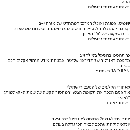
הבא
בשיתוף עיריית ירושלים
שופינג, אמנות ואוכל: המרכז המתחדש של מזרח י-ם
קפיצה קטנה לחו"ל: טיילת חדשה, מיצגי אמנות, וכיכרות משופצות
בהשקעה של 100 מיליון ₪
בשיתוף עיריית ירושלים
כך תחסכו בחשמל בלי להזיע
מהפכת האנרגיה של תדיראן: שליטה, אבטחת מידע וניהול אקלים חכם
בבית
בשיתוף TADIRAN
מאחורי הקלעים של הטעם הישראלי
איך אסם הפכה את תקופת הצנע והמחסור הקשה של שנות ה-40 למותג
לאומי?
בשיתוף אסם
אתם עוד לא שם? הטיסה למונדיאל כבר יצאה
יונדאי לוקחת אתכם לבמה הכי גדולה בעולם
בשיתוף יונדאי מבית כלמוביל