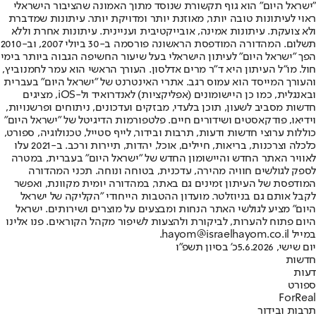
"ישראל היום" הוא גוף תקשורת שנוסד מתוך האמונה שהציבור הישראלי
ראוי לעיתונות טובה יותר, מאוזנת יותר ומדויקת יותר. עיתונות שמדברת
ולא צועקת. עיתונות אמינה, אובייקטיבית ועניינית. עיתונות אחרת וללא
תשלום. המהדורה המודפסת הראשונה פורסמה ב-30 ביולי 2007, וב-2010
הפך "ישראל היום" לעיתון הישראלי בעל שיעור החשיפה הגבוה ביותר בימי
חול. מו"ל העיתון היא ד"ר מרים אדלסון. העורך הראשי הוא עמר לחמנוביץ,
והעורך המייסד הוא עמוס רגב. אתרי האינטרנט של "ישראל היום" בעברית
ובאנגלית, כמו כן היישומונים (אפליקציות) לאנדרואיד ול-iOS, מציגים
חדשות מסביב לשעון, תוכן בלעדי, מבזקים ועדכונים, ניתוחים ופרשנויות,
וידיאו, פודקאסטים ושידורים חיים. פלטפורמות הדיגיטל של "ישראל היום"
כוללות ערוצי חדשות ודעות, תרבות ובידור, לייף סטייל, טכנולוגיה, ספורט,
כלכלה וצרכנות, בריאות, חיילים, אוכל, יהדות, תיירות ורכב. ב-2021 עלו
לאוויר האתר החדש והיישומון החדש של "ישראל היום" בעברית, במטרה
לספק לגולשים חוויה מהירה, עדכנית, בטוחה ונוחה. תכני המהדורה
המודפסת של העיתון זמינים גם באתר, במהדורה יומית מקוונת, ואפשר
לקבל אותם גם בניוזלטר. מועדון ההטבות הייחודי "הקליקה של ישראל
היום" מציע לגולשי האתר הנחות ומבצעים על מוצרים ושירותים. ישראל
היום פתוח להערות, לביקורת ולהצעות לשיפור מקהל הקוראים. פנו אלינו
במייל hayom@israelhayom.co.il.
יום שישי, 5.6.2026
כ' בסיון תשפ"ו
חדשות
דעות
ספורט
ForReal
תרבות ובידור