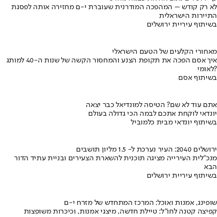
לא רק קודש – המהפכה המודרנית שעוברת י-ם מחזירה אותה לפסגת
התיירות הישראלית
בשיתוף עיריית ירושלים
מאחורי הקלעים של הטעם הישראלי
איך אסם הפכה את תקופת הצנע והמחסור הקשה של שנות ה-40 למותג
לאומי?
בשיתוף אסם
אתם עוד לא שם? הטיסה למונדיאל כבר יצאה
יונדאי לוקחת אתכם לבמה הכי גדולה בעולם
בשיתוף יונדאי מבית כלמוביל
ירושלים 2040: העיר נערכת ל- 1.5 מליון תושבים
מנכ"לית העירייה מציגה תוכנית להשארת הצעירים ובניית עתיד הדור
הבא
בשיתוף עיריית ירושלים
שופינג, אמנות ואוכל: המרכז המתחדש של מזרח י-ם
קפיצה קטנה לחו"ל: טיילת חדשה, מיצגי אמנות, וכיכרות משופצות