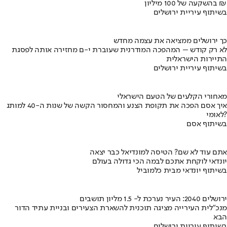
בהשקעה של 100 מיליון ₪
בשיתוף עיריית ירושלים
כך ירושלים ממציאה את עצמה מחדש
לא רק קודש – המהפכה המודרנית שעוברת י-ם מחזירה אותה לפסגת
התיירות הישראלית
בשיתוף עיריית ירושלים
מאחורי הקלעים של הטעם הישראלי
איך אסם הפכה את תקופת הצנע והמחסור הקשה של שנות ה-40 למותג
לאומי?
בשיתוף אסם
אתם עוד לא שם? הטיסה למונדיאל כבר יצאה
יונדאי לוקחת אתכם לבמה הכי גדולה בעולם
בשיתוף יונדאי מבית כלמוביל
ירושלים 2040: העיר נערכת ל- 1.5 מליון תושבים
מנכ"לית העירייה מציגה תוכנית להשארת הצעירים ובניית עתיד הדור
הבא
בשיתוף עיריית ירושלים