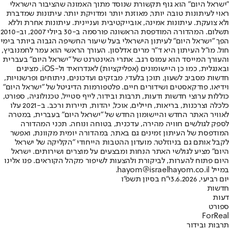
"ישראל היום" הוא גוף תקשורת שנוסד מתוך האמונה שהציבור הישראלי
ראוי לעיתונות טובה יותר, מאוזנת יותר ומדויקת יותר. עיתונות שמדברת
ולא צועקת. עיתונות אמינה, אובייקטיבית ועניינית. עיתונות אחרת וללא
תשלום. המהדורה המודפסת הראשונה פורסמה ב-30 ביולי 2007, וב-2010
הפך "ישראל היום" לעיתון הישראלי בעל שיעור החשיפה הגבוה ביותר בימי
חול. מו"ל העיתון היא ד"ר מרים אדלסון. העורך הראשי הוא עמר לחמנוביץ,
והעורך המייסד הוא עמוס רגב. אתרי האינטרנט של "ישראל היום" בעברית
ובאנגלית, כמו כן היישומונים (אפליקציות) לאנדרואיד ול-iOS, מציגים
חדשות מסביב לשעון, תוכן בלעדי, מבזקים ועדכונים, ניתוחים ופרשנויות,
וידיאו, פודקאסטים ושידורים חיים. פלטפורמות הדיגיטל של "ישראל היום"
כוללות ערוצי חדשות ודעות, תרבות ובידור, לייף סטייל, טכנולוגיה, ספורט,
כלכלה וצרכנות, בריאות, חיילים, אוכל, יהדות, תיירות ורכב. ב-2021 עלו
לאוויר האתר החדש והיישומון החדש של "ישראל היום" בעברית, במטרה
לספק לגולשים חוויה מהירה, עדכנית, בטוחה ונוחה. תכני המהדורה
המודפסת של העיתון זמינים גם באתר, במהדורה יומית מקוונת, ואפשר
לקבל אותם גם בניוזלטר. מועדון ההטבות הייחודי "הקליקה של ישראל
היום" מציע לגולשי האתר הנחות ומבצעים על מוצרים ושירותים. ישראל
היום פתוח להערות, לביקורת ולהצעות לשיפור מקהל הקוראים. פנו אלינו
במייל hayom@israelhayom.co.il.
יום רביעי, 3.6.2026
י"ח בסיון תשפ"ו
חדשות
דעות
ספורט
ForReal
תרבות ובידור