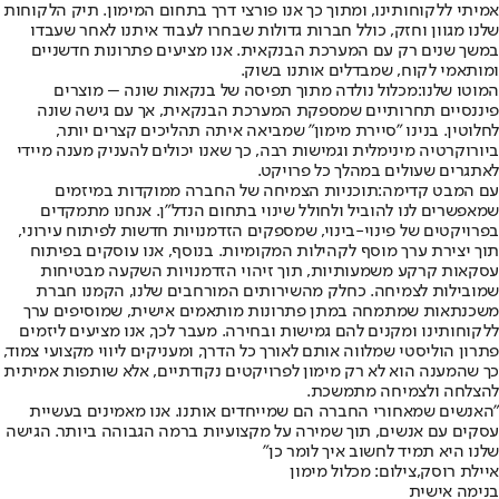
אמיתי ללקוחותינו, ומתוך כך אנו פורצי דרך בתחום המימון. תיק הלקוחות
שלנו מגוון וחזק, כולל חברות גדולות שבחרו לעבוד איתנו לאחר שעבדו
במשך שנים רק עם המערכת הבנקאית. אנו מציעים פתרונות חדשניים
ומותאמי לקוח, שמבדלים אותנו בשוק.
המוטו שלנו:
מכלול נולדה מתוך תפיסה של בנקאות שונה – מוצרים
פיננסיים תחרותיים שמספקת המערכת הבנקאית, אך עם גישה שונה
לחלוטין. בנינו "סיירת מימון" שמביאה איתה תהליכים קצרים יותר,
ביורוקרטיה מינימלית וגמישות רבה, כך שאנו יכולים להעניק מענה מיידי
לאתגרים שעולים במהלך כל פרויקט.
עם המבט קדימה:
תוכניות הצמיחה של החברה ממוקדות במיזמים
שמאפשרים לנו להוביל ולחולל שינוי בתחום הנדל"ן. אנחנו מתמקדים
בפרויקטים של פינוי-בינוי, שמספקים הזדמנויות חדשות לפיתוח עירוני,
תוך יצירת ערך מוסף לקהילות המקומיות. בנוסף, אנו עוסקים בפיתוח
עסקאות קרקע משמעותיות, תוך זיהוי הזדמנויות השקעה מבטיחות
שמובילות לצמיחה. כחלק מהשירותים המורחבים שלנו, הקמנו חברת
משכנתאות שמתמחה במתן פתרונות מותאמים אישית, שמוסיפים ערך
ללקוחותינו ומקנים להם גמישות ובחירה. מעבר לכך, אנו מציעים ליזמים
פתרון הוליסטי שמלווה אותם לאורך כל הדרך, ומעניקים ליווי מקצועי צמוד,
כך שהמענה הוא לא רק מימון לפרויקטים נקודתיים, אלא שותפות אמיתית
להצלחה ולצמיחה מתמשכת.
"האנשים שמאחורי החברה הם שמייחדים אותנו. אנו מאמינים בעשיית
עסקים עם אנשים, תוך שמירה על מקצועיות ברמה הגבוהה ביותר. הגישה
שלנו היא תמיד לחשוב איך לומר כן"
איילת רוסק,צילום: מכלול מימון
בנימה אישית