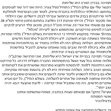
תמיכה בבניין הארץ היא שליחות
הקשר שלי עם עולם הנדל"ן התחיל מגיל צעיר, היות ואני דור שני לעוסקים
בתחום. התחלתי ככלכלנית בחברת שיווק, לאחר מכן הצטרפתי למחלקת
ליווי פרויקטים בבנק אדנים ובהמשך עברתי לבנק ירושלים, שבו ניהלתי
את סקטור הנדל"ן והייתי פורצת דרך וחלוצה בתחום מימון מיזמי תמ"א 38.
שם גם פגשתי את אורי פז, שהיה מנכ"ל הבנק, ומכאן נולד הרעיון להקים
חברה למימון פרויקטים, שהתממש והפך ליצירת "מכלול".
במהלך שנותיי במקצוע למדתי כי ההזדמנויות בעולם הנדל"ן בלתי נגמרות,
במיוחד כשאתה מביא תשוקה, ידע ויכולת להוביל פתרונות חדשים
ומתקדמים. הצלחה בעולם הזה לא תלויה במגדר או בהזדמנויות שניתנות
לנו, אלא ביכולת להיות טובים במה שאנחנו עושים, להוביל בחדשנות
ולהתמודד עם האתגרים בצורה יצירתית.
עבורי תמיכה בבניית ארץ ישראל היא שליחות, ואני מרגישה שהקב"ה
מלווה אותנו בכל צעד ושעל בהתפתחות החברה ומצליח דרכינו. כל פרויקט
הוא הזדמנות ללמוד, להתפתח ולמצוא פתרונות שמשרתים את לקוחותינו
באופן הטוב ביותר. הצלחה אמיתית היא לא רק בהשגת מטרות עסקיות,
אלא גם ביכולת להשפיע וליצור שינוי, להעצים את האנשים שסובבים אותך
ולהיות שותפה לשאיפה של אחרים להצלחה. בעולם הנדל"ן, כל יום מביא
אתגרים חדשים, וזה מה שמוביל אותי קדימה - לדעת שהצעד הבא יהיה
טוב יותר".
טעינו? נתקן! אם מצאתם טעות בכתבה, נשמח שתשתפו אותנו
אנשי המפתח
כדאי
להכיר
כך ירושלים ממציאה את עצמה מחדש