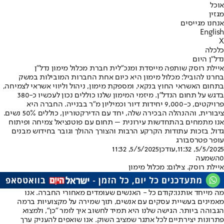
אוכל
מגזין
אנחנו מגייסים
English
X
כלכלה
נדל"ן היום
איילת רוסק שותפה מייסדת ומנכ"לית חברת מכלול מימון נדל"ן
בחרנו להוביל: מכלול מימון היא כיום אחת החברות המובילות במשק
בתחום האשראי החוץ בנקאי, ומספקת מימון, ניהול וליווי אשראי לצמיחה,
בדגש על תחום הנדל"ן. מיזמי המימון שלנו כוללים נכון לעכשיו כ-380
פרויקטים, כ-9,000 יחידות דיור וכמיליון מ"ר בבנייה. החברה היא
ציבורית, וההנהלה הבכירה שלה, יחד עם הדירקטוריון, כוללים 50% נשים.
אנו מתמחים בהתחדשות עירונית – תחום עם פוטנציאל צמיחה ופיתוח
גדול, בזכות עתודות הקרקע הרבות והצורך ההולך וגובר בחידוש מבנים
עופר פטרסבורג
5/5/2025, 11:32
,עודכן
5/5/2025, 11:32
0
השמעה
איילת רוסק. צילום: מכלול מימון
מה מייחד אותנו:
קודם כל - האנשים שעומדים מאחורי החברה. אנו
מאמינים בעשיית עסקים עם אנשים, תוך שמירה על מקצועיות ברמה
הגבוהה ביותר. הגישה שלנו היא תמיד לחשוב איך לומר "כן", ולמצוא
פתרונות יצירתיים לכל אתגר שמציב השוק. אנו שואפים להעניק ערך