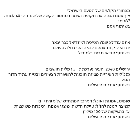
מאחורי הקלעים של הטעם הישראלי
איך אסם הפכה את תקופת הצנע והמחסור הקשה של שנות ה-40 למותג
לאומי?
בשיתוף אסם
אתם עוד לא שם? הטיסה למונדיאל כבר יצאה
יונדאי לוקחת אתכם לבמה הכי גדולה בעולם
בשיתוף יונדאי מבית כלמוביל
ירושלים 2040: העיר נערכת ל- 1.5 מליון תושבים
מנכ"לית העירייה מציגה תוכנית להשארת הצעירים ובניית עתיד הדור
הבא
בשיתוף עיריית ירושלים
שופינג, אמנות ואוכל: המרכז המתחדש של מזרח י-ם
קפיצה קטנה לחו"ל: טיילת חדשה, מיצגי אמנות, וכיכרות משופצות
בהשקעה של 100 מיליון ₪
בשיתוף עיריית ירושלים