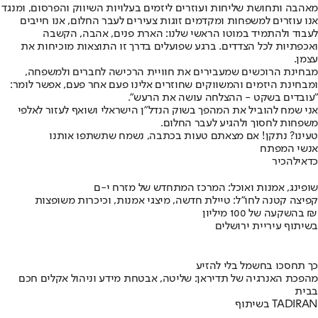
מאהבה ותחושת שליחות ועוזרים ליזמים בעלויות השיווק והפרסום, ומנגד
אנו עוזרים למשפחות ומקדמים זוגות צעירים לעבר החלום, אנו חייבים
לעבוד ולהתמיד במוטו הראשי שלנו: הארת פנים, אהבה, הקשבה
ואכפתיות לכל הצדדים. ברגע שפועלים בדרך זו התוצאות מוכיחות את
עצמן.
מבחינת הרוכשים שמעבירים את חוויית הרכישה לחברים ולמשפחה,
ומבחינת היזמים והמשווקים שחוזרים אלינו פעם אחר פעם, אפשר לומר:
"עובדים בשקט - ההצלחה עושה את הרעש".
אני שמח להוביל את המהפך בשוק הנדל"ן הישראלי ושואף לעזור לאלפי
משפחות לחסוך ולהגיע לעבר החלום.
טעינו? נתקן! אם מצאתם טעות בכתבה, נשמח שתשתפו אותנו
אנשי המפתח
כדאי
להכיר
שופינג, אמנות ואוכל: המרכז המתחדש של מזרח י-ם
קפיצה קטנה לחו"ל: טיילת חדשה, מיצגי אמנות, וכיכרות משופצות
בהשקעה של 100 מיליון ₪
בשיתוף עיריית ירושלים
כך תחסכו בחשמל בלי להזיע
מהפכת האנרגיה של תדיראן: שליטה, אבטחת מידע וניהול אקלים חכם
בבית
בשיתוף TADIRAN