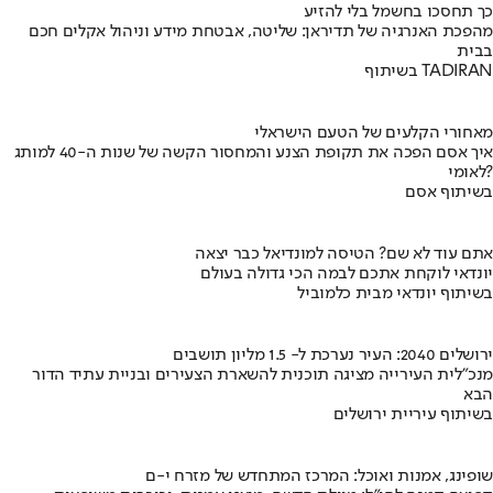
כך תחסכו בחשמל בלי להזיע
מהפכת האנרגיה של תדיראן: שליטה, אבטחת מידע וניהול אקלים חכם
בבית
בשיתוף TADIRAN
מאחורי הקלעים של הטעם הישראלי
איך אסם הפכה את תקופת הצנע והמחסור הקשה של שנות ה-40 למותג
לאומי?
בשיתוף אסם
אתם עוד לא שם? הטיסה למונדיאל כבר יצאה
יונדאי לוקחת אתכם לבמה הכי גדולה בעולם
בשיתוף יונדאי מבית כלמוביל
ירושלים 2040: העיר נערכת ל- 1.5 מליון תושבים
מנכ"לית העירייה מציגה תוכנית להשארת הצעירים ובניית עתיד הדור
הבא
בשיתוף עיריית ירושלים
שופינג, אמנות ואוכל: המרכז המתחדש של מזרח י-ם