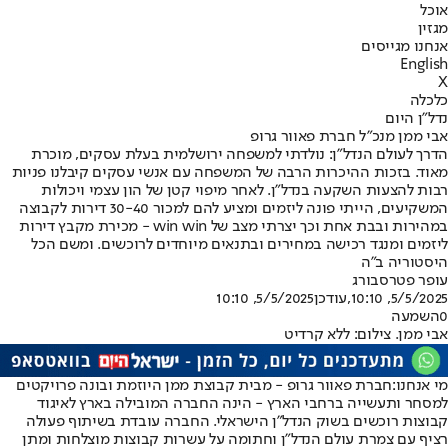
אוכל
מגזין
אנחנו מגייסים
English
X
כלכלה
נדל"ן היום
אבי ממן מנכ"ל חברת פאוור גרופ
הדרך לעולם הנדל"ן: נולדתי למשפחה ירושלמית בעלת עסקים, מוכרת
מאוד. בזכות ההיכרות הרבה של המשפחה עם אנשי עסקים קיבלנו פניות
רבות להצעות השקעה בנדל"ן. לאחר מיפוי קטן של הון עצמי ויכולות
המשקיעים, הייתי פונה ליזמים ומציע להם למכור 30-40 דירות לקבוצה
במהירות ובבת אחת וכך יצרתי מצב של win win - מכירת מקבץ דירות
ליזמים ומנגד רכישה במחירים ובתנאים מיוחדים לרוכשים. ומשם הכל
היסטוריה ב"ה
עופר פטרסבורג
5/5/2025, 10:10
,עודכן
5/5/2025, 10:10
0
השמעה
אבי ממן. צילום: ללא קרדיט
מי אנחנו:
חברת פאוור גרופ - מבית קבוצת ממן היוזמת ובונה פרויקטים
למסחר ותעשייה ברחבי הארץ - הינה החברה המובילה בארץ לאיגוד
קבוצות רוכשים בשוק הנדל"ן הישראלי. החברה עובדת בשיתוף פעולה
רציף עם צמרת עולם הנדל"ן וחתומה על עשרות קבוצות מוצלחות ומתן