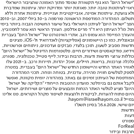
"ישראל היום" הוא גוף תקשורת שנוסד מתוך האמונה שהציבור הישראלי
ראוי לעיתונות טובה יותר, מאוזנת יותר ומדויקת יותר. עיתונות שמדברת
ולא צועקת. עיתונות אמינה, אובייקטיבית ועניינית. עיתונות אחרת וללא
תשלום. המהדורה המודפסת הראשונה פורסמה ב-30 ביולי 2007, וב-2010
הפך "ישראל היום" לעיתון הישראלי בעל שיעור החשיפה הגבוה ביותר בימי
חול. מו"ל העיתון היא ד"ר מרים אדלסון. העורך הראשי הוא עמר לחמנוביץ,
והעורך המייסד הוא עמוס רגב. אתרי האינטרנט של "ישראל היום" בעברית
ובאנגלית, כמו כן היישומונים (אפליקציות) לאנדרואיד ול-iOS, מציגים
חדשות מסביב לשעון, תוכן בלעדי, מבזקים ועדכונים, ניתוחים ופרשנויות,
וידיאו, פודקאסטים ושידורים חיים. פלטפורמות הדיגיטל של "ישראל היום"
כוללות ערוצי חדשות ודעות, תרבות ובידור, לייף סטייל, טכנולוגיה, ספורט,
כלכלה וצרכנות, בריאות, חיילים, אוכל, יהדות, תיירות ורכב. ב-2021 עלו
לאוויר האתר החדש והיישומון החדש של "ישראל היום" בעברית, במטרה
לספק לגולשים חוויה מהירה, עדכנית, בטוחה ונוחה. תכני המהדורה
המודפסת של העיתון זמינים גם באתר, במהדורה יומית מקוונת, ואפשר
לקבל אותם גם בניוזלטר. מועדון ההטבות הייחודי "הקליקה של ישראל
היום" מציע לגולשי האתר הנחות ומבצעים על מוצרים ושירותים. ישראל
היום פתוח להערות, לביקורת ולהצעות לשיפור מקהל הקוראים. פנו אלינו
במייל hayom@israelhayom.co.il.
יום שישי, 5.6.2026
כ' בסיון תשפ"ו
חדשות
דעות
ספורט
ForReal
תרבות ובידור