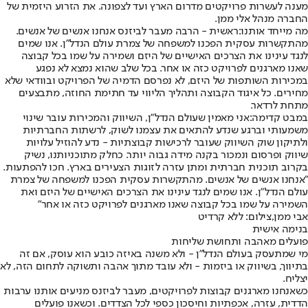
מענה לעשרות פרויקטים מדרום הארץ ועד לצפונה. את הזרוע היזמית של
החברה מנהל אלי ממן.
מה מייחד אותנו:
ראשית - הרבה מעבר לביזנס אנחנו אנשים של אנשים.
מהתקשרות עסקית הפכנו למשפחה של צמרת עולם הנדל"ן. אנו שמים
לנגד עינינו את הצרכים האישיים של היזם ושמירה על שמו בכל קבוצה
שאנו מארגנים לפרויקט כזה או אחר. בכל שלב שהוא נמצא לא נפגע
במכירות השותפות של היזם, לא נפרסם הדמיה של הפרויקט ובוודאי שלא
מחירים. כל איגוד הקבוצה ותהליך הליווי עד חתימת החוזה, מתבצעים
מתחת לרדאר.
במבט קדימה:
אני מאמין שעולם הנדל"ן, השיווק והמכירות עובר שינוי
משמעותי וברגע שנדע להתאים את עצמנו לשוק, לרשתות החברתיות
ולתיקון שוק השיווק שעובר לרכישות קבוצתיות - נדע להוזיל עלויות
שיווק ופרסום ונמכור בקנה מידה גבוה יותר. כחלק מתוכניותנו, נשיק
בקרוב תוכנית חברתית ומתן עזרה לזוגות הצעירים בארץ. חכו להפתעות.
"אנחנו אנשים של אנשים. מהתקשרות עסקית הפכנו למשפחה של צמרת
עולם הנדל"ן. אנו שמים לנגד עינינו את הצרכים האישיים של היזם ואת
השמירה על שמו בכל קבוצה שאנו מארגנים לפרויקט כזה או אחר"
אבי ממן,צילום: ללא קרדיט
בנימה אישית
פועלים מאהבה ותחושת שליחות
מי שמתעסק בעולם הנדל"ן - ולא משנה באיזה כובע הוא עוסק, אם זה
בתיווך, בשיווק או ביזמות - ולא עובד מתוך אהבה ותשוקה לתחום הזה, לא
יצליח.
כשאנחנו מארגנים קבוצות לפרויקטים, מעבר לביזנס מניעים אותנו ערבות
הדדית, עזרה, אכפתיות וחיסכון כספי לכל הצדדים. וכשאנו פועלים