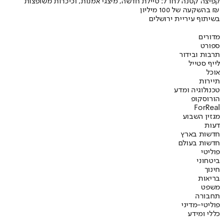
קפיצה קטנה לחו"ל: טיילת חדשה, מיצגי אמנות, וכיכרות משופצות
בהשקעה של 100 מיליון ₪
בשיתוף עיריית ירושלים
מדורים
ספורט
תרבות ובידור
לייף סטייל
אוכל
תיירות
טכנולוגיה ומדע
הורוסקופ
ForReal
מגזין השבוע
דעות
חדשות בארץ
חדשות בעולם
פוליטי
ביטחוני
חינוך
בריאות
משפט
תחבורה
פוליטי-מדיני
כללי ומידע