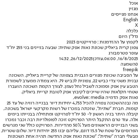
אוכל
מגזין
אנחנו מגייסים
English
X
כלכלה
נדל"ן היום
לקפוץ על ההזדמנות : פרוייקטים 2023
צפון קרית ביאליק שכונת נאות אפק שתית: שבעה בניינים בני 255 יח״ד
עופר פטרסבורג
16/8/2023, 06:00
,עודכן
26/12/2023, 14:32
0
השמעה
freepik
על הסביבה שכונת מגורים הנבנית בצפונה של קריית ביאליק. השכונה
נבנית משני צדי כביש 22, צפונית לכביש 79. היא צמודה ממערב לשמורת
הטבע עין אפק וסמוכה לשביל נחל נעמן. לצורך הקמת השכונה הועברו
שטחי חקלאות שהיו שייכים לקיבוץ אפק לטובת קריית ביאליק.
נאות אפק הדמיה evolve: media,
מה נבנה
השכונה צפויה להכיל 4,753 יחידות דיור בבנייה רוויה של עד 25
קומות. חברת "שתית", שזכתה במכרז של רשות מקרקעי ישראל בשכונה,
קיבלה היתר בניה ראשון ל- 50 יח"ד לפרויקט ומתחילה בבנייתו בימים
אלה. עוד טרם התקבל היתר הפרויקט זוכה לפופולריות רבה וכבר נמכרו
בשני הבניינים הראשונים מעל 50% מהדירות. הפרויקט כולל שני מגרשים
הפרוסים על שטח של 15.5 דונם, עליהם יבנו 255 יחידות דיור. שלום שטרית,
מבעלי חברה "שתית": "שכונת נאות אפק החדשה תהיה אחת השכונות