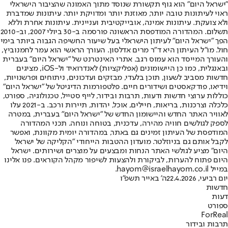
"ישראל היום" הוא גוף תקשורת שנוסד מתוך האמונה שהציבור הישראלי
ראוי לעיתונות טובה יותר, מאוזנת יותר ומדויקת יותר. עיתונות שמדברת
ולא צועקת. עיתונות אמינה, אובייקטיבית ועניינית. עיתונות אחרת וללא
תשלום. המהדורה המודפסת הראשונה פורסמה ב-30 ביולי 2007, וב-2010
הפך "ישראל היום" לעיתון הישראלי בעל שיעור החשיפה הגבוה ביותר בימי
חול. מו"ל העיתון היא ד"ר מרים אדלסון. העורך הראשי הוא עמר לחמנוביץ,
והעורך המייסד הוא עמוס רגב. אתרי האינטרנט של "ישראל היום" בעברית
ובאנגלית, כמו כן היישומונים (אפליקציות) לאנדרואיד ול-iOS, מציגים
חדשות מסביב לשעון, תוכן בלעדי, מבזקים ועדכונים, ניתוחים ופרשנויות,
וידיאו, פודקאסטים ושידורים חיים. פלטפורמות הדיגיטל של "ישראל היום"
כוללות ערוצי חדשות ודעות, תרבות ובידור, לייף סטייל, טכנולוגיה, ספורט,
כלכלה וצרכנות, בריאות, חיילים, אוכל, יהדות, תיירות ורכב. ב-2021 עלו
לאוויר האתר החדש והיישומון החדש של "ישראל היום" בעברית, במטרה
לספק לגולשים חוויה מהירה, עדכנית, בטוחה ונוחה. תכני המהדורה
המודפסת של העיתון זמינים גם באתר, במהדורה יומית מקוונת, ואפשר
לקבל אותם גם בניוזלטר. מועדון ההטבות הייחודי "הקליקה של ישראל
היום" מציע לגולשי האתר הנחות ומבצעים על מוצרים ושירותים. ישראל
היום פתוח להערות, לביקורת ולהצעות לשיפור מקהל הקוראים. פנו אלינו
במייל hayom@israelhayom.co.il.
יום רביעי, 22.4.2026
ה' באייר תשפ"ו
חדשות
דעות
ספורט
ForReal
תרבות ובידור