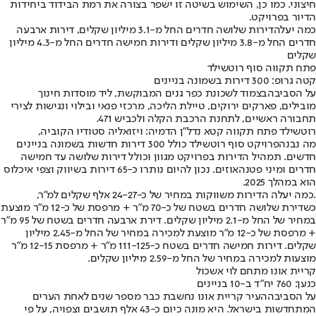
חיצוני. כמו כן, השימוש בשיטה זו ישפר בצורה את רמת הבידוד ביחידות
הדיור בפרויקט.
כמה יעלה
דירות שלושה חדרים החל מ-3.1 מיליון שקלים, דירות ארבעה
חדרים החל מ-3.8 מיליון שקלים ודירות חמישה חדרים החל מ-4.3 מיליון
שקלים
פתח תקווה סוף רוטשילד
קטה גרופ: 300 דירות בשמונה בניינים
על הסביבה
בצמוד לשכונת כפר גנים המבוקשת, ליד מוסדות חינוך
מובילים, פארקים ירוקים, טיילת הליכה, מרכזי פנאי ובילוי ונגישות לצירי
תחבורה ראשיים, לתחנת הרכבת הקלה ולכביש 471.
רוטשילד פתח תקווה קטא נדל"ן הדמיה: ויזואליה סטודיו הקוביה,
מה נבנה
פרויקט סוף רוטשילד כולל 300 דירות חדשות בשמונה בניינים
חדשים. תמהיל הדירות בפרויקט מגוון וכולל דירות שלושה עד חמישה
חדרים ומיני פטנהאוזים. נכון להיום נותרו כ-65 דירות בשיווק וצפי איכלוס
הוא במהלך 2025.
.כמה יעלה הדירות משווקות במחיר של כ-24-27 אלף שקלים למ"ר,
כשדירת שלושה חדרים בשטח של כ-70 מ"ר + מרפסת של כ-12 מ"ר מוצעת
במחיר של החל מ-2.1 מיליון שקלים. דירת ארבעה חדרים בשטח של 95 מ"ר
+ מרפסת של כ-12 מ"ר מוצעת למכירה במחיר של החל מ-2.45 מיליון
שקלים. דירות חמישה חדרים בשטח כ-111-125 מ"ר + מרפסת 12-15 מ"ר
מוצעות למכירה במחיר של החל מ-2.59 מיליון שקלים.
קריית אונו מתחם לוי אשכול
כנען: 760 יח״ד ב-10 בניינים
על הסביבה
העיר קריית אונו נחשבת כבר מספר שנים לאחת הערים
המתחדשות בישראל. היא מונה כיום כ-43 אלף תושבים וצפויה, על פי