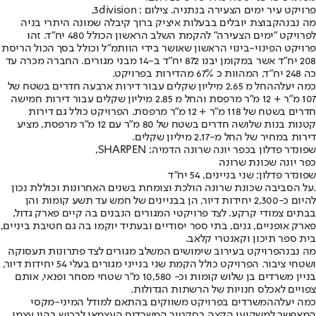
פרויקט עיר ימים הצעירה בנתניה. צילום : 3division,
מה נבנה
קבוצת יובלים בבעלות איציק ברוך קיבלה שמונה היתרי בניה
לפרויקט "ימים הצעירה" להקמת השלב הראשון הכולל 480 יח"ד. זהו
פרויקט הפינוי-בינוי הראשון שאושר בידי הוותמ"ל וכולל בסך הכול הריסת
208 יח"ד אשר במקומן יבנו 872 יח"ד ב-14 מבני מגורים. החברה מכרה עד
כה 248 יח"ד, המהוות כ 67% מהדירות בפרויקט.
כמה יעלה
החל מ 2.65 מיליון שקלים עבור דירות ארבעה חדרים בשטח של
107 מ"ר + 12 מ"ר מרפסת והחל מ 2.85 מיליון שקלים עבור דירות חמישה
חדרים בשטח של 118 מ"ר + 12 מ"ר מרפסת. הפרויקט כולל גם דירות
קטנות בנות שלושה חדרים בשטח של 80 מ"ר עם 12 מ"ר מרפסת, מציע
דירות במחיר של החל מ-2.17 מיליון שקלים.
שפונדר פדלון בכפר יונה שרונה הדמיה: SHARPEN,
כפר יונה שכונת שרונה
שפונדר פדלון: שני בניינים, 54 יח"ד
.על הסביבה שכונת שרונה הולכת וצומחת בשנים האחרונות וכוללת נכון
להיום כ-2,300 יחידות דיור, הן בבניינים של חמש עד תשע קומות והן
בבתים צמודי קרקע. לצד פרויקטי המגורים הנבנים בה קיים פארק גדול,
פארק אופניים, גנים, בתי ספר יסודיים ובעתיד יוקמו בה גם חטיבת ביניים,
בית ספר תיכון וקאנטרי קלאב.
מה נבנה
פרויקט בעירוב שימושים המשלב מגורים לצד פתרונות תעסוקה
ושטחי ציבור. הפרויקט כולל הקמת שני בנייני מגורים בעלי 54 יחידות דיור,
בניין משרדים בן שלוש קומות וכ- 10,580 מ"ר שטחי מסחר ופנאי, אותם
צפויים לאכלס חנויות של הרשתות הגדולות.
כמה יעלה
המשרדים בפרויקט משווקים בהתאם למודל המיני-מקסי
המאפשר למשקיעי הקצה בסקטור המשרדים העצמאי לרכוש בהון עצמי