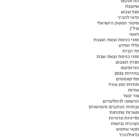
הורוסקופ
שישבת
סוף שבוע
כדאי להכיר
סיפור המשק הישראלי
נדל"ן
ראשי
זמני כניסת וצאת השבת
כללי ומידע
דף הבית
זמני כניסת וצאת שבת
מגזין השבוע
הורוסקופ
בחירות 2026
פודקאסטים
תחזית מזג אוויר
אודות
צור קשר
הרשמה לניוזלטרים
נבחרת הכתבים והפרשנים
משרות פתוחות
מדיניות פרטיות
הצהרת נגישות
תנאי שימוש
כדאי
להכיר