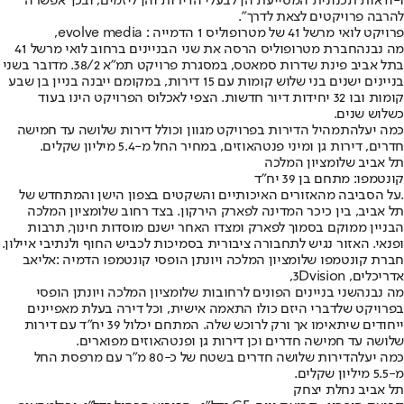
ו-ודאות תכנונית המסייעת הן לבעלי הדירות והן ליזמים, ובכך אפשרה
להרבה פרויקטים לצאת לדרך".
פרויקט לואי מרשל 41 של מטרופוליס 1 הדמייה : evolve media,
מה נבנה
חברת מטרופוליס הרסה את שני הבניינים ברחוב לואי מרשל 41
בתל אביב פינת שדרות סמאטס, במסגרת פרויקט תמ"א 38/2. מדובר בשני
בניינים ישנים בני שלוש קומות עם 15 דירות, במקומם ייבנה בניין בן שבע
קומות ובו 32 יחידות דיור חדשות. הצפי לאכלוס הפרויקט הינו בעוד
כשלוש שנים.
כמה יעלה
תמהיל הדירות בפרויקט מגוון וכולל דירות שלושה עד חמישה
חדרים, דירות גן ומיני פנטהאוזים, במחיר החל מ-5.4 מיליון שקלים.
תל אביב שלומציון המלכה
קונטמפו: מתחם בן 39 יח״ד
.על הסביבה מהאזורים האיכותיים והשקטים בצפון הישן והמתחדש של
תל אביב, בין כיכר המדינה לפארק הירקון. בצד רחוב שלומציון המלכה
הבניין ממוקם בסמוך לפארק ומצדו האחר ישנם מוסדות חינוך, תרבות
ופנאי. האזור נגיש לתחבורה ציבורית בסמיכות לכביש החוף ולנתיבי איילון.
חברת קונטמפו שלומציון המלכה ויונתן הופסי קונטמפו הדמיה :אליאב
אדריכלים, 3Dvision,
מה נבנה
שני בניינים הפונים לרחובות שלומציון המלכה ויונתן הופסי
בפרויקט שלדברי היזם כולו התאמה אישית, וכל דירה בעלת מאפיינים
ייחודים שיתאימו אך ורק לרוכש שלה. המתחם יכלול 39 יח"ד עם דירות
שלושה עד חמישה חדרים וכן דירות גן ופנטהאוזים מפוארים.
כמה יעלה
דירות שלושה חדרים בשטח של כ-80 מ"ר עם מרפסת החל
מ-5.5 מיליון שקלים.
תל אביב נחלת יצחק