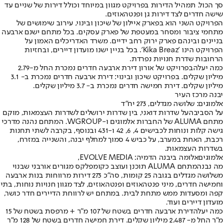
סך הכול. תמהיל הדירות בפרויקט מגוון במיוחד וכולל דירות של שניים עד
שישה חדרים לצד דירות גן ופנטהאוזים.
הפרויקט השני הוא בפארק איילון של שיכון ובינוי, עירוב שימושים של
מתחמי ציבור ומסחר במעטפת של פארק עסקים. בכל מתחם ישנם ארבעה
בניינים ובינהם פארק ירוק רחב ידיים. משרד האדריכלים האמון על
הפרויקט הינו ׳Kika Breaz׳. בכל בניין ישנו מועדון דיירים, ובחזיות
הרחובות שדרת חנויות נפרדת.
כמה יעלה
בפרויקט של אורון דירת ארבעה חדרים נמכרת החל מ-2.79
מיליון שקלים. בפרויקט שיכון ובינוי: דירת ארבעה חדרים נמכרת ב- 3.1
מיליון שקלים. דירת חמישה חדרים נמכרת ב- 3.7 מיליון שקלים.
יבנה מרכז העיר
אלמוגים: שלושה מגדלים, 273 יח"ד
על הסביבה
על שדרות דואני, בין שדרות ירושלים לשדרות העצמאות, מוקם
מתחם ALUMA של החברות אלמוגים ו-WGROUP. המתחם נהנה מדרכי
גישה קלות ונוחות לכבישים 4, 6, 42 ו-431 ובנוסף, בקרבה לשתי תחנות
רכבת, האחת במערב, על כביש 4 סמוך למחלף יבנה, והשנייה במזרח,
בשדרות העצמאות.
אלמוגיםאלומה ביבנה הדמיה: EVOLVE MEDIA,
מה נבנה
מתחם ALUMA תוכנן ועוצב כקומפלקס מגורים אורבני שבנוי
משלושה מגדלים בגובה 25 קומות, סה"כ 273 דירות מרווחות בנות ארבעה
וחמישה חדרים, מיני פנטהאוזים ופנטהאוזים, לצד מגוון חנויות נוחות, בתי
קפה ומסעדות ממש מתחת לבית. במתחם יש לרווחת הדיירים חדר כושר,
מועדון דיירים ועוד.
כמה יעלה
דירת ארבעה חדרים בשטח של 107 מ"ר + מרפסת בשטח של 15
מ"ר החל מ- 2.487 מיליון שקלים. דירת חמישה חדרים בשטח של 128 מ"ר