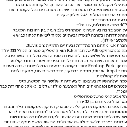
מינימלי ולקבל מוצר מוגמר עד הפרט האחרון. הלקוחות נהנים גם
משטחים משותפים, לדוגמא חדרי ישיבות מאובזרים בכל הקומות ועוד.
מחירי הדירות: החל מ-2.45 מיליון שקלים.
גבעתיים ההסתדרות
ICR: שלושה מגדלים, 333 יח"ד
על הסביבה
ברובע העירוני המתחדש בלב העיר, בין רחובות המאבק
וההסתדרות ובקרבה לפארק גבעתיים (סמוך ליציאות לכיוון כביש 4
ולנתיבי איילון).
חברת ICR מתחם ההסתדרות גבעתיים הדמייה :3Dvision,
מה נבנה
פרויקט AIR של חברת ICR הוא קומפלקס מגורים הכולל 333 יח"ד
המתפרשות על שלושה מגדלים ושדרת מסחר. הוא כולל חדר כושר פרטי,
עמדות עבודה שיתופיות, מתחם ילדים, ספריית אטריום וחדר קולנוע.
בנוסף, Rooftop Park יחודי בקומה הרביעית הכולל פינות ישיבה ואירוח
סביב firepit איכותי, מתחם ברביקיו, חדר כושר חיצוני, מתקני ילדים
ושתילה קהילתית.
כמה יעלה
השיווק בעיצומו ומציע דירות שלושה עד חמישה, מיני
פנטהאוזים ופנטהאוזים החל מארבעה מיליון שקלים. כ-60% מהדירות כבר
נמכרו.
תל אביב לואי מרשל מטרופוליס
מטרופוליס: מתחם בן 32 יח״ד
.על הסביבה ממוקם מרחק הליכה מפארק הירקון, ממקומות בילוי ומסחר
וממוסדות חינוך. אודי בלום, מנכ"ל מטרופוליס: "תכנית הרובעים 3 ו-4
שאושרה לפני מספר שנים נועדה לפשט ולקדם פעילות של התחדשות
עירונית במרכז תל אביב ולפשט את הליכי הרישוי. היא מעניקה שוויוניות