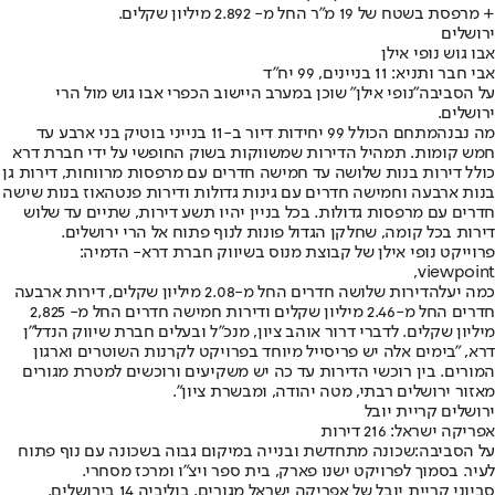
+ מרפסת בשטח של 19 מ"ר החל מ- 2.892 מיליון שקלים.
ירושלים
אבו גוש נופי אילן
אבי חבר ותניא: 11 בניינים, 99 יח״ד
על הסביבה
"נופי אילן" שוכן במערב היישוב הכפרי אבו גוש מול הרי
ירושלים.
מה נבנה
מתחם הכולל 99 יחידות דיור ב-11 בנייני בוטיק בני ארבע עד
חמש קומות. תמהיל הדירות שמשווקות בשוק החופשי על ידי חברת דרא
כולל דירות בנות שלושה עד חמישה חדרים עם מרפסות מרווחות, דירות גן
בנות ארבעה וחמישה חדרים עם גינות גדולות ודירות פנטהאוז בנות שישה
חדרים עם מרפסות גדולות. בכל בניין יהיו תשע דירות, שתיים עד שלוש
דירות בכל קומה, שחלקן הגדול פונות לנוף פתוח אל הרי ירושלים.
פרוייקט נופי אילן של קבוצת מנוס בשיווק חברת דרא- הדמיה:
viewpoint,
כמה יעלה
דירות שלושה חדרים החל מ-2.08 מיליון שקלים, דירות ארבעה
חדרים החל מ-2.46 מיליון שקלים ודירות חמישה חדרים החל מ- 2,825
מיליון שקלים. לדברי דרור אוהב ציון, מנכ"ל ובעלים חברת שיווק הנדל"ן
דרא, "בימים אלה יש פריסייל מיוחד בפרויקט לקרנות השוטרים וארגון
המורים. בין רוכשי הדירות עד כה יש משקיעים ורוכשים למטרת מגורים
מאזור ירושלים רבתי, מטה יהודה, ומבשרת ציון".
ירושלים קריית יובל
אפריקה ישראל: 216 דירות
על הסביבה:
שכונה מתחדשת ובנייה במיקום גבוה בשכונה עם נוף פתוח
לעיר. בסמוך לפרויקט ישנו פארק, בית ספר ויצ"ו ומרכז מסחרי.
סביוני קריית יובל של אפריקה ישראל מגורים, בוליביה 14 בירושלים.