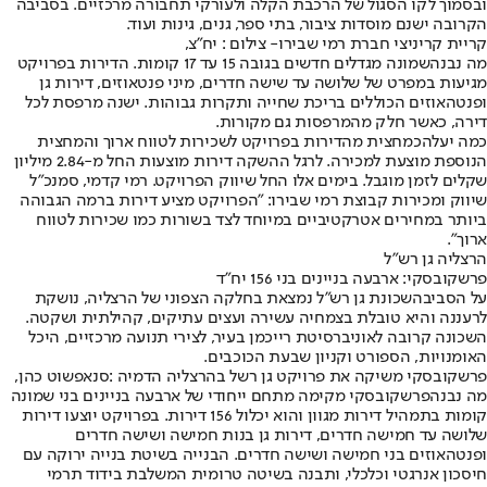
ובסמוך לקו הסגול של הרכבת הקלה ולעורקי תחבורה מרכזיים. בסביבה
הקרובה ישנם מוסדות ציבור, בתי ספר, גנים, גינות ועוד.
קריית קריניצי חברת רמי שבירו- צילום : יח"צ,
מה נבנה
שמונה מגדלים חדשים בגובה 15 עד 17 קומות. הדירות בפרויקט
מגיעות במפרט של שלושה עד שישה חדרים, מיני פנטאוזים, דירות גן
ופנטהאוזים הכוללים בריכת שחייה ותקרות גבוהות. ישנה מרפסת לכל
דירה, כאשר חלק מהמרפסות גם מקורות.
כמה יעלה
כמחצית מהדירות בפרויקט לשכירות לטווח ארוך והמחצית
הנוספת מוצעת למכירה. לרגל ההשקה דירות מוצעות החל מ-2.84 מיליון
שקלים לזמן מוגבל. בימים אלו החל שיווק הפרויקט. רמי קדמי, סמנכ"ל
שיווק ומכירות קבוצת רמי שבירו: "הפרויקט מציע דירות ברמה הגבוהה
ביותר במחירים אטרקטיביים במיוחד לצד בשורות כמו שכירות לטווח
ארוך".
הרצליה גן רש"ל
פרשקובסקי: ארבעה בניינים בני 156 יח״ד
על הסביבה
שכונת גן רש"ל נמצאת בחלקה הצפוני של הרצליה, נושקת
לרעננה והיא טובלת בצמחיה עשירה ועצים עתיקים, קהילתית ושקטה.
השכונה קרובה לאוניברסיטת רייכמן בעיר, לצירי תנועה מרכזיים, היכל
האומנויות, הספורט וקניון שבעת הכוכבים.
פרשקובסקי משיקה את פרויקט גן רשל בהרצליה הדמיה :סנאפשוט כהן,
מה נבנה
פרשקובסקי מקימה מתחם ייחודי של ארבעה בניינים בני שמונה
קומות בתמהיל דירות מגוון והוא יכלול 156 דירות. בפרויקט יוצעו דירות
שלושה עד חמישה חדרים, דירות גן בנות חמישה ושישה חדרים
ופנטהאוזים בני חמישה ושישה חדרים. הבנייה בשיטת בנייה ירוקה עם
חיסכון אנרגטי וכלכלי, ותבנה בשיטה טרומית המשלבת בידוד תרמי