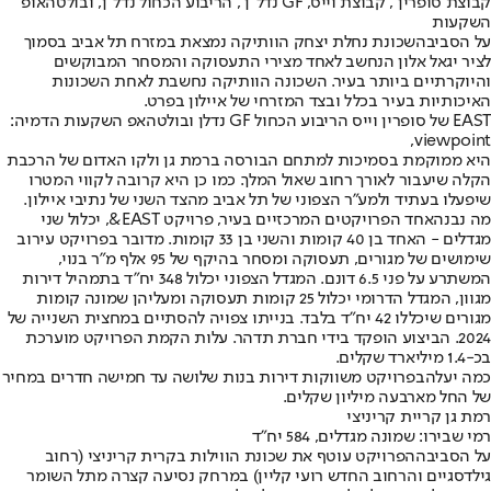
קבוצת סופרין , קבוצת וייס, GF נדל"ן , הריבוע הכחול נדל״ן, ובולטהאופ
השקעות
על הסביבה
שכונת נחלת יצחק הוותיקה נמצאת במזרח תל אביב בסמוך
לציר יגאל אלון הנחשב לאחד מצירי התעסוקה והמסחר המבוקשים
והיוקרתיים ביותר בעיר. השכונה הוותיקה נחשבת לאחת השכונות
האיכותיות בעיר בכלל ובצד המזרחי של איילון בפרט.
EAST של סופרין וייס הריבוע הכחול GF נדלן ובולטהאפ השקעות הדמיה:
viewpoint,
היא ממוקמת בסמיכות למתחם הבורסה ברמת גן ולקו האדום של הרכבת
הקלה שיעבור לאורך רחוב שאול המלך. כמו כן היא קרובה לקווי המטרו
שיפעלו בעתיד ולמע"ר הצפוני של תל אביב מהצד השני של נתיבי איילון.
מה נבנה
אחד הפרויקטים המרכזיים בעיר, פרויקט EAST&, יכלול שני
מגדלים - האחד בן 40 קומות והשני בן 33 קומות. מדובר בפרויקט עירוב
שימושים של מגורים, תעסוקה ומסחר בהיקף של 95 אלף מ"ר בנוי,
המשתרע על פני 6.5 דונם. המגדל הצפוני יכלול 348 יח"ד בתמהיל דירות
מגוון, המגדל הדרומי יכלול 25 קומות תעסוקה ומעליהן שמונה קומות
מגורים שיכללו 42 יח"ד בלבד. בנייתו צפויה להסתיים במחצית השנייה של
2024. הביצוע הופקד בידי חברת תדהר. עלות הקמת הפרויקט מוערכת
בכ-1.4 מיליארד שקלים.
כמה יעלה
בפרויקט משווקות דירות בנות שלושה עד חמישה חדרים במחיר
של החל מארבעה מיליון שקלים.
רמת גן קריית קריניצי
רמי שבירו: שמונה מגדלים, 584 יח"ד
על הסביבה
הפרויקט עוטף את שכונת הווילות בקרית קריניצי (רחוב
גילדסגיים והרחוב החדש רועי קליין) במרחק נסיעה קצרה מתל השומר