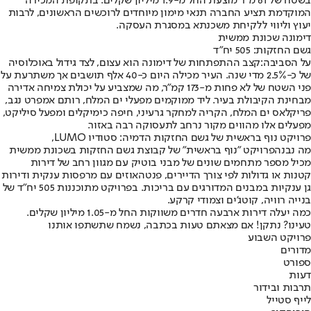
בשטח של 61 מ"ר מוצעת החל מ-1.9 מיליון שקלים. בתקופת המכירה
המוקדמת תציע החברה תנאי מימון מיוחדים לרוכשים הראשונים, לרבות
יעוץ וליווי ללקיחת משכנתא במסגרת העסקה.
דימונה שכונת ממשית
גשם החזקות: 505 יח"ד
על הסביבה:
קצב ההתפתחות של דימונה הוא עצום, לצד גידול באוכלוסיה
של כ-2.5% מדי שנה. העיר מכילה היום כ-40 אלף תושבים אך משתרעת על
פני השטח של לא פחות מ-173 קמ"ר, מה שמצביע על יכולת צמיחה אדירה
מבחינת הקיבולת בעיר. ליד ממוקמים מפעלי ים המלח, רותם אמפרט נגב,
פריקלאס ים המלח, הקריה למחקר גרעיני, חיפה כימיקלים ומפעל סיליקט,
מפעלים אלו מהווים מקור נרחב לתעסוקה רבה באזור.
פרויקט נוף בראשית של גשם החזקות הדמיה: סטודיו LUMO,
מה נבנה
פרויקט "נוף בראשית" של קבוצת גשם החזקות בשכונת ממשית
מכיל מספר מתחמים שונים של מבני בוטיק עם מגוון רחב של דירות
קטנות או גדולות לפי צורך הדיירים, פנטהאוזים עם מרפסות ענקית ודירות
גן ענקיות במבנים המדורגים עם בריכות. בפרויקט מתוכננות 505 יח"ד של
בנייה רוויה, קוטג'ים וצמודי קרקע.
כמה יעלה דירות ארבעה חדרים משווקות החל מ-1.05 מיליון שקלים
.
טעינו? נתקן! אם מצאתם טעות בכתבה, נשמח שתשתפו אותנו
פרויקט השבוע
מדורים
ספורט
דעות
תרבות ובידור
לייף סטייל