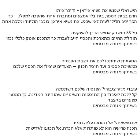
הישראלי שפגש את נשיא איראן - ודיבר איתו
חרם בבית הספר, בית בלי אמצעים ומחברת אחת שהפכה למפלט - כך
הפך יניב חלילי לעיתונאי שפגש את נשיא איראן, כוכבי הוליווד ומלכה אחת
גיל 65 הוא רק אמצע הדרך להשקעה
תוחלת החיים מתארכת והכסף חייב לעבוד: כך תתכננו אופק כלכלי נכון
בשיתוף מנורה מבטחים
הטעויות שיחתכו לכם את קצבת הפנסיה
ממשיכת כספים ועד חוסר תכנון – הצעדים שיצילו את הכסף שלכם
בשיתוף מנורה מבטחים
עובדי מגזר ציבורי? הפנסיה שלכם השתנתה
קל ללכת לאיבוד בין התוספות והשינויים שהנהיגה המדינה. כך תמנעו
מפערים בקצבה
בשיתוף מנורה מבטחים
אינטואיציה? אל תסמכו עליה תמיד
תכנון פרישה הוא לא מותרות אלא הכרח. אל תכנעו לאדישות
בשיתוף מנורה מבטחים