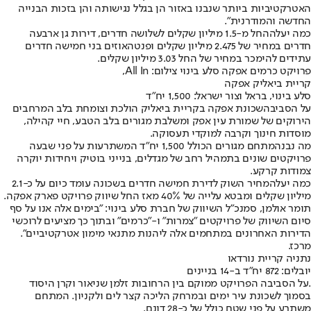
האטרקטיביות ביותר שנבנו באזור הן בגלל נגישותה והן בזכות הבנייה
החדשה והמודרנית".
כמה יעלה
החל מ-1.5 מיליון שקלים לשלושה חדרים, דירות גן ארבעה
חדרים במחיר של 2.475 מיליון שקלים ופנטהאוזים בני חמישה חדרים
עתידים להימכר במחיר של החל 3.03 מיליון שקלים.
פרויקט כרמים אפקה סלע בינוי צילום: All In,
קריית ביאליק אפקה
סלע בינוי, בראל וצור ישראל: 1,500 יח"ד
על הסביבה
שכונת אפקה בקריית ביאליק הולכת וצומחת בלב המרחבים
הירוקים של שמורת עין אפק ומשלבת מגורים בלב הטבע, חיי קהילה,
מוסדות חינוך וקרבה למוקדי תעסוקה.
מה נבנה
מתחם מגורים הכולל 1,500 יח"ד המשתרעות על פני שבעה
פרויקטים שונים בתמהיל רחב של מגדלים, בנייני בוטיק ויחידות יוקרה
צמודות קרקע.
כמה יעלה
מחיר השוק לדירת חמישה חדרים בשכונה עומד כיום על כ-2.1
מיליון שקלים ומבטא עלייה של 40% מאז החל שיווק פרויקט פארק אפקה.
תומר אולמן, סמנכ"ל השיווק של חברת סלע בינוי: "בימים אלה אנו על סף
סיום השיווק של פרויקטים "צמרות" ו-"כרמים" ובתוך כך מציעים לרוכשי
הדירות האחרונים במתחמים אלה ליהנות מתנאי מימון אטרקטיביים".
מרכז.
נתניה קריית נורדאו
יובלים: 872 יח"ד ב-14 בניינים
.על הסביבה הפרויקט ממוקם בין הרחובות זלמן שניאור וקרן היסוד
בסמוך לשכונת עיר ימים ובמרחק הליכה קצר לים ולקניון. המתחם
משתרע על פני שטח כולל של כ-28 דונם.