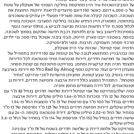
על הסביבה
שכונת עיר היין ממוקמת בחלקה הצפוני של אשקלון על שטח
של כ-4,000 דונם, כאשר 150 דונם מיועדים לריאות ירוקות החוצות את
השכונה. השכונה קיבלה את שמה משרידי מפעלי יין עתיקים ששוכנים
בתחומה, ומפארק היין החדש שנבנה בחלקה המערבי. השכונה צפויה
לכלול 11,500 יח"ד חדשות ונהנית מגישה לכביש 4, מחלף יציאה נוסף
בסמיכות ליישוב באר גנים ולתחנת רכבת חדשה שתקום בסמוך לשכונה.
בנוסף, בשכונה ייבנו פארק הייטק, מבני ציבור, אשכול בתי ספר, גני ילדים,
מרכזי מסחר, תעסוקה, תרבות, פנאי ולוגיסטיקה.
הדמיה :אפי קפיטל , שכונת עיר היין אשקלון,
מה נבנה
בניין המתנשא לגובה של 24 קומות עם 130 דירות בתמהיל של
שלושה עד חמישה חדרים, דירות פנטהאוז ומיני פנטהאוז. לכל הדירות
תוצמד חניה תת קרקעית ומחסן. בפרויקט מתוכננת גם קומת מסחר,
מועדון דיירים ועוד. פרויקט נוסף Red by Almog כולל 90 דירות בארבעה
בנייני בוטיק בני שבע קומות, מחציתן מיועדות לזוכי פרויקט "מחיר
מופחת". התמהיל המוצע כולל דירות ארבעה וחמישה חדרים, דירות גן
ופנטהאוזים. לכל דירה מוצמדים מחסן וחניה.
כמה יעלה
בפרויקט של אפי קפיטל דירות שלושה חדרים בגודל 82 מ"ר עם
מרפסת של 12 מ"ר נמכרות החל מ-1.66 מיליון שקלים. דירות ארבעה
חדרים בגודל של 100 מ"ר עם מרפסת של 13 מ"ר מוצעות החל מ-1.94
מיליון שקלים. דירות חמישה חדרים בגודל של 123 מ"ר ומרפסת של 13 מ"ר
במחיר של החל מ-2.02 מיליון שקלים. דירת פנטהאוז בקומה ה-24 עם
שישה חדרים בגודל של 152 מ"ר ומרפסת של 114 מ"ר במחיר של החל מ-3.6
מיליון שקלים.
בפרויקט של אלמוג דירת גן שלושה חדרים בשטח של 78 מ"ר עם גינה