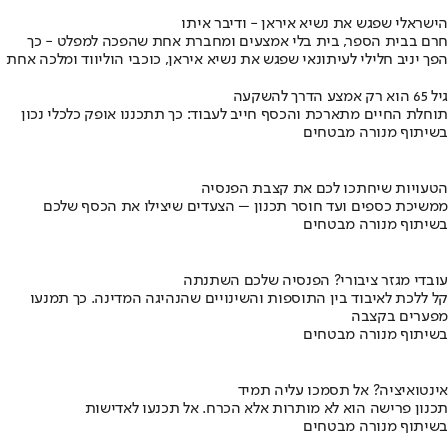
הישראלי שפגש את נשיא איראן - ודיבר איתו
חרם בבית הספר, בית בלי אמצעים ומחברת אחת שהפכה למפלט - כך
הפך יניב חלילי לעיתונאי שפגש את נשיא איראן, כוכבי הוליווד ומלכה אחת
גיל 65 הוא רק אמצע הדרך להשקעה
תוחלת החיים מתארכת והכסף חייב לעבוד: כך תתכננו אופק כלכלי נכון
בשיתוף מנורה מבטחים
הטעויות שיחתכו לכם את קצבת הפנסיה
ממשיכת כספים ועד חוסר תכנון – הצעדים שיצילו את הכסף שלכם
בשיתוף מנורה מבטחים
עובדי מגזר ציבורי? הפנסיה שלכם השתנתה
קל ללכת לאיבוד בין התוספות והשינויים שהנהיגה המדינה. כך תמנעו
מפערים בקצבה
בשיתוף מנורה מבטחים
אינטואיציה? אל תסמכו עליה תמיד
תכנון פרישה הוא לא מותרות אלא הכרח. אל תכנעו לאדישות
בשיתוף מנורה מבטחים