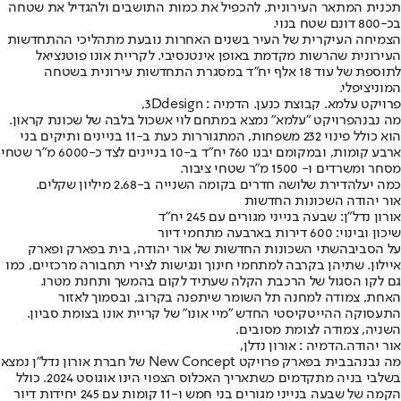
תכנית המתאר העירונית, להכפיל את כמות התושבים ולהגדיל את שטחה
בכ-800 דונם שטח בנוי.
הצמיחה העיקרית של העיר בשנים האחרות נובעת מתהליכי ההתחדשות
העירונית שהרשות מקדמת באופן אינטנסיבי. לקריית אונו פוטנציאל
לתוספת של עוד 18 אלף יח"ד במסגרת התחדשות עירונית בשטחה
המוניציפלי.
פרויקט עלמא. קבוצת כנען. הדמיה : 3Ddesign,
מה נבנה
פרויקט "עלמא" נמצא במתחם לוי אשכול בלבה של שכונת קראון.
הוא כולל פינוי 232 משפחות, המתגוררות כעת ב-11 בניינים ותיקים בני
ארבע קומות, ובמקומם יבנו 760 יח"ד ב-10 בניינים לצד כ-6000 מ"ר שטחי
מסחר ומשרדים ו- 1500 מ"ר שטחי ציבור.
כמה יעלה
דירת שלושה חדרים בקומה השנייה ב-2.68 מיליון שקלים.
אור יהודה השכונות החדשות
אורון נדל״ן: שבעה בנייני מגורים עם 245 יח״ד
שיכון ובינוי: 600 דירות בארבעה מתחמי דיור
על הסביבה
שתי השכונות החדשות של אור יהודה, בית בפארק ופארק
איילון. שתיהן בקרבה למתחמי חינוך ונגישות לצירי תחבורה מרכזיים, כמו
גם לקו הסגול של הרכבת הקלה שעתיד לקום בהמשך ותחנת מטרו.
האחת, צמודה למחנה תל השומר שיתפנה בקרוב, ובסמוך לאזור
התעסוקה ההייטקיסטי החדש "מיי אונו" של קריית אונו בצומת סביון.
השניה, צמודה לצומת מסובים.
אור יהודה.הדמיה : אורון נדלן,
מה נבנה
בבית בפארק פרויקט New Concept של חברת אורון נדל״ן נמצא
בשלבי בניה מתקדמים כשתאריך האכלוס הצפוי הינו אוגוסט 2024. כולל
הקמה של שבעה בנייני מגורים בני חמש ו-11 קומות עם 245 יחידות דיור