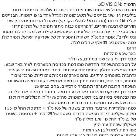
הדמיה :3DIVISION,
מה נבנה
מודל של התחדשות עירונית בשכונת שלושה בניינים ברחוב
בוליביה 14: שני בניינים של תשע קומות ומגדל אחד בן 15 קומות. הבניינים
יכללו 216 דירות (מתוכם 56 לבעלי הקרקע) כשגודל הדירות ינוע בין שני
חדרים לארבעה חדרים. "הפרויקט נבנה מתוך תפיסה של מתן פתרון
הוליסטי לדיירים ובבנייה של עירוב שימושים, שילוב של מגורים לצד מסחר
וגני ילדים", אומר סמנכ״ל השיווק והמכירות של אפריקה ישראל, תמיר לולו.
כמה יעלה
סביב 33 אלף שקלים למ"ר.
דרום
באר שבע סיגליות
אבני דרך ומ.ב.צ: שני בניינים, 76 יח"ד
על הסביבה
השכונה החדשה ממוקמת בכניסה המערבית לעיר באר שבע,
אזור הנמצא בתהליך התפתחות עירונית נרחב. באזור נעשות השקעות
נרחבות בשטחים ירוקים, בהם פארקים וגינות ציבוריות, מרכזי ציבור
ומסחר, בתי ספר, מוסדות חינוך וגן חיות שנמצא דקות נסיעה מהשכונה.
השכונה קרובה לעורקי תחבורה מרכזיים, בהם כביש 25.
אבני דרך פרויקט סיגליות באר שבע הדמיה: זיתוני הדמיות אדריכליות,
מה נבנה
שני בניינים בני תשע קומות, סה"כ 76 יח"ד, הכוללים דירות גן
בנות שלושה עד חמישה חדרים ודירות פנטהאוז.
כמה יעלה
דירת ארבעה חדרים בשטח של 105 מ"ר + מרפסת החל מ-1.56
מיליון שקלים. דירת חמישה חדרים בשטח של 125 מ"ר + מרפסת בשטח
של 25 מ"ר החל מ- 1.78 מיליון מ"ר.
אשקלון שכונת עיר היין
אפי קפיטל
:
מגדל בן 24 קומות
אלמוג: ארבעה בנייני בוטיק בני שבע קומות