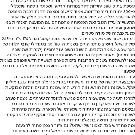
בגודל האוכלוסייה. בימים אלה מוקמת דרומית ליישוב הוותיק שכונה
נוספת בת כ-680 יחידות דיור צמודות קרקע, ושכונה נוספת שתכלול
כ-800 יחידות דיור מדרומה. צמוד ליישוב נמצאת תחנת רכבת היוצאת
לבאר שבע בכל שעה, לתל אביב, חיפה ונהריה. היישוב חולק את אזור
התעשייה 'עידן הנגב' ואת הכנסותיו מהמתחם עם המועצה האזורית בני
שמעון ועיריית רהט. כיום רוב אזור התעשייה עוד לא בנוי, אך יש בו כבר
מפעל מצליח של סודה סטרים.
במיתר, ישוב שנמצא מזרחית לבאר שבע, נמכר קוטג' בגודל 174 מ"ר ב-2.15
מיליון שקל. הישוב מיתר הוקם בשנות ה-80', אך בניגוד ליישובי הלווין של
באר שבע, כעומר ולהבים, הישוב נחשב 'עני' יחסית (למרות שתושביו
מבוססים), מאחר ואין לו הכנסה משמעותית מארנונה לעסקים. מצב זה
צפוי להשתנות בשנים הקרובות בזכות פארק תעשייה חדש שמוקם בצומת
שוקת שיהיה משותף למיתר, לקיה, חורה, ומועצות אזוריות אל קסום ובני
שמעון.
עיר דרומית נוספת שבה אפשר למצוא עסקה דומה היא דימונה, בה
התבצעה רכישה של בית דו-משפחתי בגודל 113 מ"ר תמורת 1.333 מיליון
שקל, בשכונת נווה חורש. נווה חורש היא שכונת קוטג'ים ווילות מבוקשת
בצפון דימונה שהוקמה בתחילת המאה ה-21'. השכונה קרובה יחסית
למרכז העיר, כך שתושביה נהנים מגישה למוסדות עירוניים. מצפון מערב
לשכונה ישנו פארק בן גוריון הענק, ובו אגם, מדשאות ומתקני ספורט
ובשנים הקרובות צפוי פיתוח משמעותי של הפארק. צפונית מזרחית
לשכונה מתוכננת קריית חינוך עם בתי ספר יסודי ומקיף כחלק מהקמת
שכונת מגורים חדשה בת אלפי יחידות דיור.
ומה מתרחש בצד הצפוני של ישראל? גם אזור הצפון פתוח להצעות
מעניינות. בשכונת גבעת מכוש ביישוב כרמיאל נמכר בשנה האחרונה