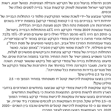
תכנון הדוגלת בניצול נכון של הקרקע והגדלת הצפיפות. כפועל יוצא, רשות
מקרקעי ישראל ממעטת לשווק קרקעות עבור בנייה לסוגים כאלה של
נכסים.
מחקר שבוצע על-ידי לשכת שמאי המקרקעין מלמד כי התחלות הבנייה של
יחידות דיור בבניינים בני 1-2 קומות (צמודי קרקע) במגמת ירידה בשנים
האחרונות והן תופסות נתח הולך וקטן מעוגת הבנייה הכללית.
בעוד שבשנת 2009 צמודי הקרקע היוו 45% מהתחלות הבנייה בישראל,
ב-2010 הם היוו 40% מהסך הכללי ואילו כיום שיעורם מגיע לכ-15% בלבד.
פילוח אזורי מראה כי מרבית צמודי הקרקע נבנים באזור יו"ש ובפריפריה,
בעוד שבמחוזות המרכז ותל אביב, הם בקושי מופיעים על מפת הנדל"ן.
חיים מסילתי, יו״ר לשכת שמאי מקרקעין מסביר: "באופן טבעי, כאשר
התחלות הבנייה של צמודי קרקע צונחות והביקושים ממשיכים לעלות,
הדבר משפיע באופן ישיר על רמת המחיר. מדובר במגמה ארוכת שנים, של
מיעוט בהתחלות בנייה של צמודי קרקע מול ביקוש שנשאר קשיח. השנה
כך נראה, משבר הקורונה חידד במיוחד את היתרונות של צמוד הקרקע אל
מול מגורים בדירות מרווחות ככל שתהיינה״.
בית עד 2.5 מיליון שקל
היכן בוצעו עסקאות לרכישת קוטג' דו משפחתי במחיר הנמוך מ– 2.5
מיליון שקל?
בדקנו עסקאות לרכישת צמודי קרקע שבוצעו בחודשים האחרונים ברחבי
הארץ ודווחו לרשות מיסים. התוצאות מראות כי בשלושת החודשים
האחרונים בוצעו עשרות עסקאות לרכישת צמודי קרקע במחיר הנמוך
מ–2.5 מיליון שקל, מרבית העסקאות הן לנכסים שנמכרו ביד שנייה, אך
נרשמו גם כ-10 עסקאות לרכישת קוטג'ים חדשים שנבנו בין השנים 2020-
2022. רוב העסקאות בוצעו מחוץ לאזור המרכז.