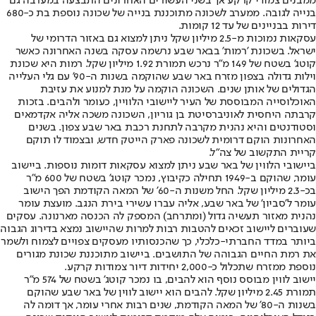
ממבנים צמודי קרקע אך בשני העשורים האחרונים התבצעה במערבה גם
בנייה לגובה. ממערב לשכונה מתוכננת בנייה של שכונה נוספת בת כ-680
דירות בבניינים של עד 12 קומות.
עסקאות נמוכות מ-2.5 מיליון שקל ניתן למצוא גם באזור הדרומי של
ישראל. בשכונת 'רמות' בבאר שבע נרשמה עסקה בשנה האחרונה כאשר
קוטג' בשטח של 149 מ"ר נרכש תמורת 1.92 מיליון שקל. רמות היא שכונת
וילות גדולה בצפון מזרח באר שבע שהוקמה בשנות ה-90' עם גלי העלייה
הגדולים של אותן שנים. השכונה הוקמה על מנת למנוע את עזיבת
האוכלוסייה המבוססת של העיר ליישובי הלוויין, כעומר ולהבים. בזכות
קרבתה היחסית לאוניברסיטת בן גוריון, השכונה משכה אליה אקדמאים
וסטודנטים והיא נהנית מקרבה לתחנת רכבת באר שבע צפון. בשנים
האחרונות הוקם דרומית לשכונה פארק הייטק חדש, ובצמוד לו תוקם
קריית התקשוב של צה"ל.
ביישובי הלווין של באר שבע ניתן למצוא עסקאות דומות נוספות. ביישוב
עומר, שהוקם ב-1949 תחילה כקיבוץ, נמכר קוטג' בשטח של 600 מ"ר
בכ-2.3 מיליון שקל. החל משנות ה-60' של המאה הקודמת הפך הישוב
עומר ל'סביון' של באר שבע, אליה עברו עשירי בירת הנגב. מועצת עומר
נהנית מאזור תעשיה גדול (ומתרחב) המספק לה הכנסה מארנונה. עסקים
שעוברים ליישוב זכאים להטבות רבות למרות שהיישוב נמצא בדירוג הגבוה
ביותר במדד החברתי-כלכלי, כך שהכנסותיו מעסקים צפויים לצמוח ולשמר
את רמת החיים הגבוהה של התושבים. ביישוב מתוכננת שכונת מגורים
נוספת ממזרח שתכלול כ-2,000 יחידות דיור צמודות קרקע.
יישוב לווין מבוסס נוסף הוא להבים, בו נמכר קוטג' בשטח של 574 מ"ר
תמורת 2.45 מיליון שקל. להבים הוא יישוב לווין של באר שבע שהוקם
בשנות ה-80' של המאה הקודמת, שנים רבות אחרי עומר, אך דומה לה