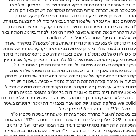
בשנה האחרונה נכסים צמודי קרקע במחיר של עד 2.5 מיליון שקל מאז
ספטמבר 2021. למרות טירוף המחירים שפקד את השוק מאז הקורונה,
מסתבר שעדיין אפשרי לקנות דירה בפחות מ-3 מיליון שקל, אם כי,
ניחשתם נכון: אף עסקה של צמוד קרקע במחיר כזה לא התבצעה בגוש דן.
"מי שירצה ליהנות מאיכות חיים של בית צמוד קרקע בתקציב מצומצם,
יצטרך להרחיב את החיפוש מעבר לאזור המרכז ולבחור בין מטרופולין באר
שבע לאזור הצפון", אומר טל קופל, מנכ"ל madlan.
אז היכן ניתן למצוא עסקאות נדירות שנחשבות ״מציאה״? בסקירה שערך
עבורנו madlan עולה כי ניתן למצוא נכסים צמודי קרקע במחיר של פחות
מ-3 מיליון שקל בשכונת 'עין יעקב' באבן יהודה. שם נרכש לאחרונה בית דו
משפחתי קטן יחסית, בשטח של כ-80 מ"ר תמורת מיליון שקל. שכונת עין
יעקב הוקמה כשכונה עצמאית על-ידי מהגרים מתימן בשנות ה-40',
ולימים סופחה לאבן יהודה. השכונה נמצאת בקצה הצפוני של היישוב,
קרוב לאזור התעסוקה של אבן יהודה, אזור התעסוקה של נתניה, ומרחק
נסיעה או רכיבה קצרה לתחנת הרכבת 'נתניה - ספיר'. בשכונה יש רק
צמודי קרקע, אך מצפון לה תוקם בשנים הקרובות שכונה חדשה שתכלול
כ-500 יחידות דיור, מתוכן כ-85 יחידות בקוטג'ים והשאר בבנייה רוויה
בגובה של עד כ-4 קומות. כך לדוגמה, בשכונה חדשה שתיבנה על ידי חברת
we build בחלקה הצפוני של המושבה באבן יהודה ימכרו קוטג׳ים בשטח
בנוי של כ-230 מ״ר החל מ- 5.8 מיליון שקל.
גם בשכונת 'האוצר' בחדרה נמכר בית דו-משפחתי בשטח של 142 מ"ר
תמורת 2.255 מיליון שקל. שכונת האוצר בחדרה נוסדה ב-1937, היא אחת
השכונות הוותיקות בפאתי מרכז העיר, בצד הצפון מערבי, ועל-כן נהנים
תושביה משקט וקרבה לרחוב המסחרי "הנשיא". השכונה מורכבת בעיקר