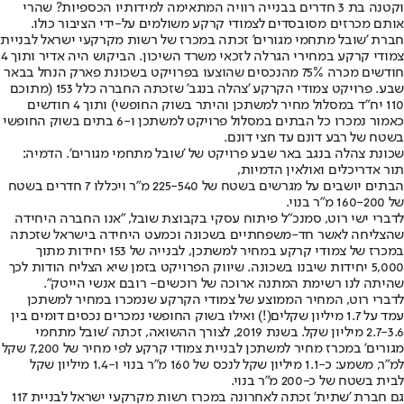
וקטנה בת 3 חדרים בבנייה רוויה המתאימה למידותיו הכספיות? שהרי
אותם מכרזים מסובסדים לצמודי קרקע משולמים על-ידי הציבור כולו.
חברת 'שובל מתחמי מגורים' זכתה במכרז של רשות מקרקעי ישראל לבניית
צמודי קרקע במחירי הגרלה לזכאי משרד השיכון. הביקוש היה אדיר ותוך 4
חודשים מכרה 75% מהנכסים שהוצעו בפרויקט בשכונת פארק הנחל בבאר
שבע. פרויקט צמודי הקרקע 'צהלה בנגב' שזכתה החברה כלל 153 (מתוכם
110 יח"ד במסלול מחיר למשתכן והיתר בשוק החופשי) ותוך 4 חודשים
כאמור נמכרו כל הבתים במסלול פרויקט למשתכן ו-6 בתים בשוק החופשי
בשטח של רבע דונם עד חצי דונם.
שכונת צהלה בנגב באר שבע פרויקט של 'שובל מתחמי מגורים'. הדמיה:
תור אדריכלים ואולאין הדמיות,
הבתים יושבים על מגרשים בשטח של 225-540 מ"ר ויכללו 7 חדרים בשטח
של 160-200 מ"ר בנוי.
לדברי ישי רוט, סמנכ"ל פיתוח עסקי בקבוצת שובל, "אנו החברה היחידה
שהצליחה לאשר חד-משפחתיים בשכונה וכמעט היחידה בישראל שזכתה
במכרז של צמודי קרקע במחיר למשתכן, לבנייה של 153 יחידות מתוך
5,000 יחידות שיבנו בשכונה. שיווק הפרויקט בזמן שיא הצליח הודות לכך
שהיתה לנו רשימת המתנה ארוכה של רוכשים- רובם אנשי הייטק".
לדברי רוט, המחיר הממוצע של צמודי הקרקע שנמכרו במחיר למשתכן
עמד על 1.7 מיליון שקלים(!) ואילו בשוק החופשי נמכרים נכסים דומים בין
2.7-3.6 מיליון שקל. בשנת 2019, לצורך ההשואה, זכתה 'שובל מתחמי
מגורים' במכרז מחיר למשתכן לבניית צמודי קרקע לפי מחיר של 7,200 שקל
למ"ר, משמע: כ-1.1 מיליון שקל לנכס של 160 מ"ר בנוי ו-1.4 מיליון שקל
לבית בשטח של כ-200 מ"ר בנוי.
גם חברת 'שתית' זכתה לאחרונה במכרז רשות מקרקעי ישראל לבניית 117