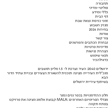
תחבורה
פוליטי-מדיני
כללי ומידע
דף הבית
זמני כניסת וצאת שבת
מגזין השבוע
בחירות 2026
אודות
צור קשר
נבחרת הכתבים והפרשנים
מדיניות פרטיות
הצהרת נגישות
תנאי שימוש
כדאי
להכיר
ירושלים 2040: העיר נערכת ל- 1.5 מליון תושבים
מנכ"לית העירייה מציגה תוכנית להשארת הצעירים ובניית עתיד הדור
הבא
בשיתוף עיריית ירושלים
חלון ההזדמנויות בכפר גנים נסגר
קבוצת אלמוג מציגה את פרויקט MALA: מגדלי הפרימיום האחרונים
בפתח תקווה