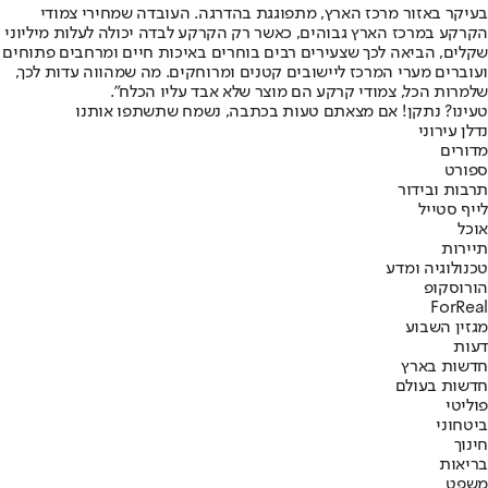
בעיקר באזור מרכז הארץ, מתפוגגת בהדרגה. העובדה שמחירי צמודי
הקרקע במרכז הארץ גבוהים, כאשר רק הקרקע לבדה יכולה לעלות מיליוני
שקלים, הביאה לכך שצעירים רבים בוחרים באיכות חיים ומרחבים פתוחים
ועוברים מערי המרכז ליישובים קטנים ומרוחקים. מה שמהווה עדות לכך,
שלמרות הכל, צמודי קרקע הם מוצר שלא אבד עליו הכלח״.
טעינו? נתקן! אם מצאתם טעות בכתבה, נשמח שתשתפו אותנו
נדלן עירוני
מדורים
ספורט
תרבות ובידור
לייף סטייל
אוכל
תיירות
טכנולוגיה ומדע
הורוסקופ
ForReal
מגזין השבוע
דעות
חדשות בארץ
חדשות בעולם
פוליטי
ביטחוני
חינוך
בריאות
משפט