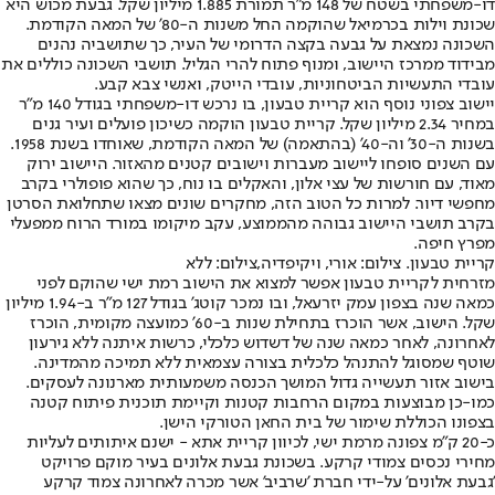
דו-משפחתי בשטח של 148 מ"ר תמורת 1.885 מיליון שקל. גבעת מכוש היא
שכונת וילות בכרמיאל שהוקמה החל משנות ה-80' של המאה הקודמת.
השכונה נמצאת על גבעה בקצה הדרומי של העיר, כך שתושביה נהנים
מבידוד ממרכז היישוב, ומנוף פתוח להרי הגליל. תושבי השכונה כוללים את
עובדי התעשיות הביטחוניות, עובדי הייטק, ואנשי צבא קבע.
יישוב צפוני נוסף הוא קריית טבעון, בו נרכש דו-משפחתי בגודל 140 מ"ר
במחיר 2.34 מיליון שקל. קריית טבעון הוקמה כשיכון פועלים ועיר גנים
בשנות ה-30' וה-40' (בהתאמה) של המאה הקודמת, שאוחדו בשנת 1958.
עם השנים סופחו ליישוב מעברות וישובים קטנים מהאזור. היישוב ירוק
מאוד, עם חורשות של עצי אלון, והאקלים בו נוח, כך שהוא פופולרי בקרב
מחפשי דיור. למרות כל הטוב הזה, מחקרים שונים מצאו שתחלואת הסרטן
בקרב תושבי היישוב גבוהה מהממוצע, עקב מיקומו במורד הרוח ממפעלי
מפרץ חיפה.
קריית טבעון. צילום: אורי, ויקיפדיה,צילום: ללא
מזרחית לקריית טבעון אפשר למצוא את הישוב רמת ישי שהוקם לפני
כמאה שנה בצפון עמק יזרעאל, ובו נמכר קוטג' בגודל 127 מ"ר ב-1.94 מיליון
שקל. הישוב, אשר הוכרז בתחילת שנות ב-60' כמועצה מקומית, הוכרז
לאחרונה, לאחר כמאה שנה של דשדוש כלכלי, כרשות איתנה ללא גירעון
שוטף שמסוגל להתנהל כלכלית בצורה עצמאית ללא תמיכה מהמדינה.
בישוב אזור תעשייה גדול המושך הכנסה משמעותית מארנונה לעסקים.
כמו-כן מבוצעות במקום הרחבות קטנות וקיימת תוכנית פיתוח קטנה
בצפונו הכוללת שימור של בית החאן הטורקי הישן.
כ-20 ק"מ צפונה מרמת ישי, לכיוון קריית אתא - ישנם איתותים לעליות
מחירי נכסים צמודי קרקע. בשכונת גבעת אלונים בעיר מוקם פרויקט
'גבעת אלונים' על-ידי חברת 'שרביב' אשר מכרה לאחרונה צמוד קרקע