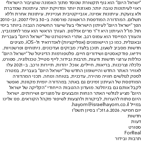
"ישראל היום" הוא גוף תקשורת שנוסד מתוך האמונה שהציבור הישראלי
ראוי לעיתונות טובה יותר, מאוזנת יותר ומדויקת יותר. עיתונות שמדברת
ולא צועקת. עיתונות אמינה, אובייקטיבית ועניינית. עיתונות אחרת וללא
תשלום. המהדורה המודפסת הראשונה פורסמה ב-30 ביולי 2007, וב-2010
הפך "ישראל היום" לעיתון הישראלי בעל שיעור החשיפה הגבוה ביותר בימי
חול. מו"ל העיתון היא ד"ר מרים אדלסון. העורך הראשי הוא עמר לחמנוביץ,
והעורך המייסד הוא עמוס רגב. אתרי האינטרנט של "ישראל היום" בעברית
ובאנגלית, כמו כן היישומונים (אפליקציות) לאנדרואיד ול-iOS, מציגים
חדשות מסביב לשעון, תוכן בלעדי, מבזקים ועדכונים, ניתוחים ופרשנויות,
וידיאו, פודקאסטים ושידורים חיים. פלטפורמות הדיגיטל של "ישראל היום"
כוללות ערוצי חדשות ודעות, תרבות ובידור, לייף סטייל, טכנולוגיה, ספורט,
כלכלה וצרכנות, בריאות, חיילים, אוכל, יהדות, תיירות ורכב. ב-2021 עלו
לאוויר האתר החדש והיישומון החדש של "ישראל היום" בעברית, במטרה
לספק לגולשים חוויה מהירה, עדכנית, בטוחה ונוחה. תכני המהדורה
המודפסת של העיתון זמינים גם באתר, במהדורה יומית מקוונת, ואפשר
לקבל אותם גם בניוזלטר. מועדון ההטבות הייחודי "הקליקה של ישראל
היום" מציע לגולשי האתר הנחות ומבצעים על מוצרים ושירותים. ישראל
היום פתוח להערות, לביקורת ולהצעות לשיפור מקהל הקוראים. פנו אלינו
במייל hayom@israelhayom.co.il.
יום חמישי, 11.6.2026
כ"ו בסיון תשפ"ו
חדשות
דעות
ספורט
ForReal
תרבות ובידור