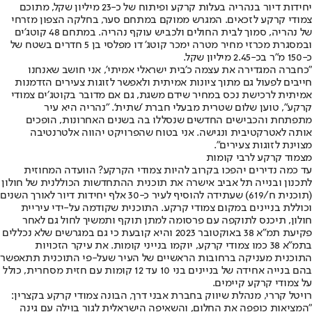
יחידות דיור בנהריה בעלות קרקע ופיתוח של כ-23 מיליון שקל, מתוכם
צמודי קרקע לזכאים. המגרש ממוקם במתחם סער, בחלקה הצפון מזרחי
של נהריה, סמוך לבית החולים ולכביש עוקף נהריה. במתחם 48 קוטג'ים
ובמסגרת מכרזי מחיר מטרה ימכר קוטג' דו מפלסי בן 5 חדרים בשטח של
כ-150 מ"ר בכ-2.45 מיליון שקל.
״כחברה המגדירה את עצמה כ'בית ישראלי אמיתי', אני חושב שאנחנו
חייבים לפעול גם מתוך ציונות אמיתית ולאפשר לזוגות צעירים הזדמנות
אמיתית לרכישת נכס במחיר שידם משגת, גם אם מדובר בקוטג׳ים צמודי
קרקע", טוען שלום שטרית מבעלי חברת 'שתית'. "נהריה היא עיר
מתפתחת והכבישים החדשים שנסללו בה בשנים האחרונות, הופכים
אותה לאטרקטיבית ונגישה. אני בטוח שהפרויקט יהווה אלטרנטיבה
מצוינת לזוגות צעירים".
מצמוד קרקע לרבי קומות
עד כמה נדירים יהפכו בקרוב להיות צמודי הקרקע? הוועדה המחוזית
לתכנון ובנייה תל אביב אישרה את תוכנית ההתחדשות הכוללנית של חולון
(תוכנית ח/619) שעתידה להוסיף לעיר כ-30 אלף יחידות דיור לאורך השנים
וכוללת בניינים במקום צמודי קרקע. התוכנית שקודמה על-ידי עיריית
חולון, תיכנס לתוקפה עם פרסומה למתן תוקף ותמשיך לחול גם לאחר
פקיעת תמ"א 38 באוקטובר 2023 והיא קובעת כי גם במגרשים שלא נכללים
בתמ"א 38 כמו צמודי קרקע, יוקמו בנייני קומות. את עיקר הזכויות
התוכנית מעניקה ברחובות הראשיים של העיר שעל-פי התוכנית תתאפשר
בהם בנייה אחידה של בניינים בני 10 עד 12 קומות עם חזית מסחרית, כולל
על צמודי קרקע קיימים.
רויטל קררי, מנהלת שיווק בחברת אבני דרך, הבונה צמודי קרקע בקצרין:
"המציאות כופפה את החלום, והשאיפה הישראלית לגור בוילה עם גינה