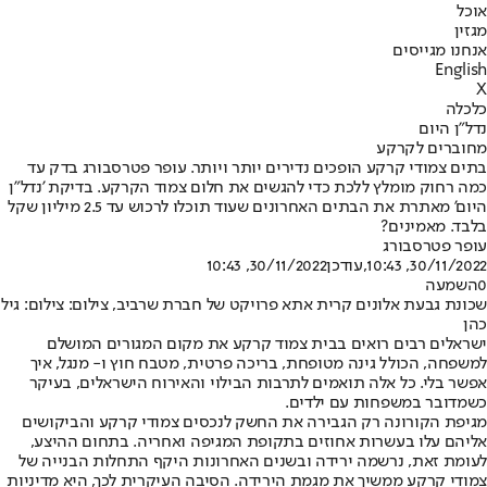
אוכל
מגזין
אנחנו מגייסים
English
X
כלכלה
נדל"ן היום
מחוברים לקרקע
בתים צמודי קרקע הופכים נדירים יותר ויותר. עופר פטרסבורג בדק עד
כמה רחוק מומלץ ללכת כדי להגשים את חלום צמוד הקרקע. בדיקת 'נדל״ן
היום' מאתרת את הבתים האחרונים שעוד תוכלו לרכוש עד 2.5 מיליון שקל
בלבד. מאמינים?
עופר פטרסבורג
30/11/2022, 10:43
,עודכן
30/11/2022, 10:43
0
השמעה
שכונת גבעת אלונים קרית אתא פרויקט של חברת שרביב, צילום: צילום: גיל
כהן
ישראלים רבים רואים בבית צמוד קרקע את מקום המגורים המושלם
למשפחה, הכולל גינה מטופחת, בריכה פרטית, מטבח חוץ ו- מנגל, איך
אפשר בלי. כל אלה תואמים לתרבות הבילוי והאירוח הישראלים, בעיקר
כשמדובר במשפחות עם ילדים.
מגיפת הקורונה רק הגבירה את החשק לנכסים צמודי קרקע והביקושים
אליהם עלו בעשרות אחוזים בתקופת המגיפה ואחריה. בתחום ההיצע,
לעומת זאת, נרשמה ירידה ובשנים האחרונות היקף התחלות הבנייה של
צמודי קרקע ממשיך את מגמת הירידה. הסיבה העיקרית לכך, היא מדיניות