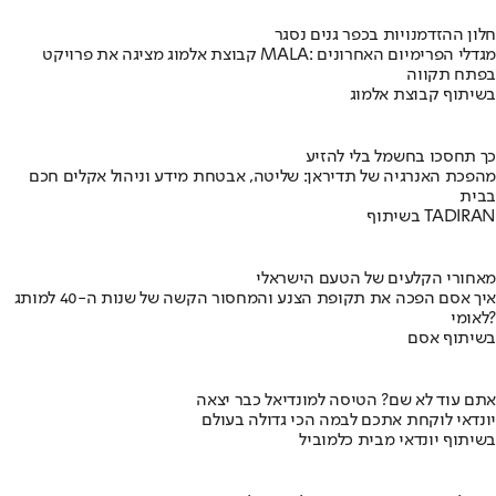
חלון ההזדמנויות בכפר גנים נסגר
קבוצת אלמוג מציגה את פרויקט MALA: מגדלי הפרימיום האחרונים
בפתח תקווה
בשיתוף קבוצת אלמוג
כך תחסכו בחשמל בלי להזיע
מהפכת האנרגיה של תדיראן: שליטה, אבטחת מידע וניהול אקלים חכם
בבית
בשיתוף TADIRAN
מאחורי הקלעים של הטעם הישראלי
איך אסם הפכה את תקופת הצנע והמחסור הקשה של שנות ה-40 למותג
לאומי?
בשיתוף אסם
אתם עוד לא שם? הטיסה למונדיאל כבר יצאה
יונדאי לוקחת אתכם לבמה הכי גדולה בעולם
בשיתוף יונדאי מבית כלמוביל