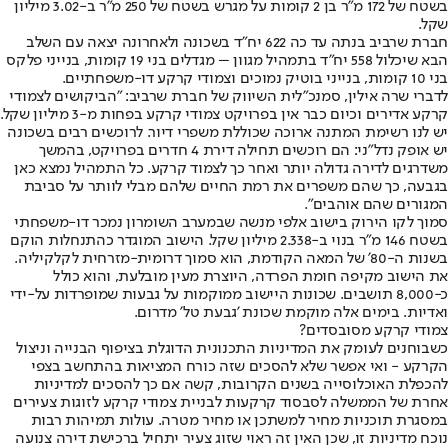
בשטח של 172 מ״ר בן 2 קומות על מגרש בשטח של 250 מ״ר ב-3.02 מיליון
שקל.
חברת שרביב בנתה עד כה 622 יח"ד בשכונה ולאחרונה יצאה עם השלב
הבא שיכלול 558 יח"ד בתמהיל מגוון – מגדלים בני 19 קומות, בנייני פלקס
בני 10 קומות, בנייני בוטיק נמוכים וצמודי קרקע דו-משפחתיים.
לדברי שרה אילין, סמנכ"לית השיווק של חברת שרביב: "הביקושים לצמודי
קרקע אדירים וכיום כבר אין בפרויקט צמודי קרקע בפחות מ-3 מיליון שקל.
יש לנו רשימת המתנה ארוכה שכוללת משפרי דיור. לרוכשים רבים בשכונה
יש אופק נדל"ני: הם רוכשים תחילה דירת 4 חדרים בפרויקט, בהמשך
משדרגים לדירה גדולה יותר ואחר כך לצמוד קרקע. כל התמהיל נמצא כאן
בגבעה, כך שהם משפרים את רמת החיים שלהם מבלי לוותר על סביבת
המגורים שהם אוהבים".
סמוך לקו הירוק בישוב אלפי מנשה שבמערב השומרון נמכר דו-משפחתי
בשטח 146 מ"ר בנוי ב-2.338 מיליון שקל. הישוב המוגדר כהתנחלות הוקם
בשנות ה-80' של המאה הקודמת, הוא סמוך דרומית-מזרחית לקלקיליה.
את הישוב מקיפה חומת הפרדה, היוצרת מעין מובלעת, והוא כולל
כ-8,000 תושבים. שכונות היישוב ממוקמות על גבעות שמופרדות על-ידי
ואדיות. בימים אלה מוקמת שכונת 'גבעת טל' מדרום.
צמודי קרקע מסובסדים?
כשבוחנים לעומק את המדיניות התכנונית הדוגלת בציפוף הבנייה וניצול
הקרקע - ואי אפשר שלא להסכים שזה כורח המציאות בהתחשב בצפי
להכפלת האוכלוסייה בשנים הקרובות, קשה אם כך להסכים למדיניות
אחרת של הממשלה לסבסוד קרקעות לבניית צמודי קרקע לזוגות צעירים
במסגרת תוכניות מחיר למשתכן או מחיר מטרה. עולות תמיהות רבות
נוכח מדיניות זו, שכן האין זה ראוי שזוג צעיר יתחיל ברכישת דירה צנועה