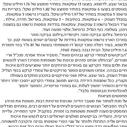
בבאר שבע, לדוגמא, בוצעו 13 עסקאות במחיר ממוצע של 1.76 מיליון שקל;
באופקים בוצעו 6 עסקאות במחיר ממוצע של 1.82 מיליון שקל; בקריית גת
נרשמו 5 עסקאות במחיר של 1.97 מיליון שקל; בקצרין נרשמו 5 עסקאות,
במגדל העמק - 4 עסקאות, בנתיבות - 3 עסקאות, באריאל, חדרה, אילת ,
ערד ויבנאל נרשמו 2 עסקאות. עסקאות בודדות נוספות נרשמו גם במצפה
רמון, בשלומי, נוף הגליל, כרמיאל, אלפי מנשה ועוד.
כרמיאל. צילום: צביקה מונר, ויקיפדיה,צילום: צביקה מונר
במרכז הארץ נרשמו עסקאות בודדות על קוטג'ים ישנים בשטח קטן. כך
לדוגמא, בעיר רמלה נמכר קוטג' דו משפחתי בשטח של 81 מ"ר בנוי תמורת
1.6 מיליון שקל. הבית נבנה בשנת 1960.
״הביקושים לצמודי קרקע גבוהים מאוד", מסביר אוהד אסרף, מנכ"ל ארי
מגורים, "ובהחלט אנחנו מזהים נכונות של משפחות ממרכז הארץ להגשים
את חלום צמוד הקרקע גם באזורים מרוחקים יותר שמציעים להם איכות
חיים גבוהה. אנחנו משווקים מספר פרויקטים של צמודי קרקע בנוף הגליל,
מגדל העמק, באר שבע, אילת ושני פרויקטים בתכנון מתקדם בעפולה
וקצרין. ככל שמגמת הירידה בהיצע תמשך, צמודי הקרקע יהפכו יותר ויותר
נדירים והמחיר ימשיך לעלות, גם באזורי פריפריה, והמוצר יהפוך
לאוכלוסיות מבוססות בלבד״.
מחפשים מציאות
על מנת לפתור את משבר הדיור, שכונות פרטיות רבות, משנות את פניהן
ו"בתי הסבתא" הצנועים היושבים לעיתים על דונמים רבים, צומחים מגדלים
המספקים מענה למאות משפחות בו זמנית. במקביל, יוקר המחייה, עליית
הריבית, והעלייה בביקושים מאלצים ישראלים רבים לנטוש את איכות
החיים אליה התרגלו ולוותר על עצי הפרי שטופחו בגינה והקרבה למשפחה.
אתר madlan בדק ומצא עבור 'נדל״ן היום' באילו ערים בכל זאת נרכשו