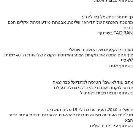
בשיתוף קבוצת אלמוג
כך תחסכו בחשמל בלי להזיע
מהפכת האנרגיה של תדיראן: שליטה, אבטחת מידע וניהול אקלים חכם
בבית
בשיתוף TADIRAN
מאחורי הקלעים של הטעם הישראלי
איך אסם הפכה את תקופת הצנע והמחסור הקשה של שנות ה-40 למותג
לאומי?
בשיתוף אסם
אתם עוד לא שם? הטיסה למונדיאל כבר יצאה
יונדאי לוקחת אתכם לבמה הכי גדולה בעולם
בשיתוף יונדאי מבית כלמוביל
ירושלים 2040: העיר נערכת ל- 1.5 מליון תושבים
מנכ"לית העירייה מציגה תוכנית להשארת הצעירים ובניית עתיד הדור
הבא
בשיתוף עיריית ירושלים