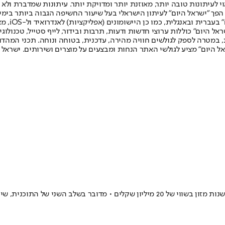
לעיתונות טובה יותר, מאוזנת יותר ומדויקת יותר. עיתונות שמדברת ולא צ
שלום. המהדורה המודפסת הראשונה פורסמה ב-30 ביולי 2007, וב-2010 הפך "ישראל היום" לעיתון הישראלי בעל שי
לחמנוביץ,
ל היום" כוללות ערוצי חדשות ודעות, תרבות ובידור, לייף סטייל, טכנולוגיה
ברית, במטרה לספק לגולשים חוויה מהירה, עדכנית, בטוחה ונוחה. תכני המה
ל היום" מציע לגולשי האתר הנחות ומבצעים על מוצרים ושירותים. ישראל 
כנית, שיוכרז סופית בימים הקרובים