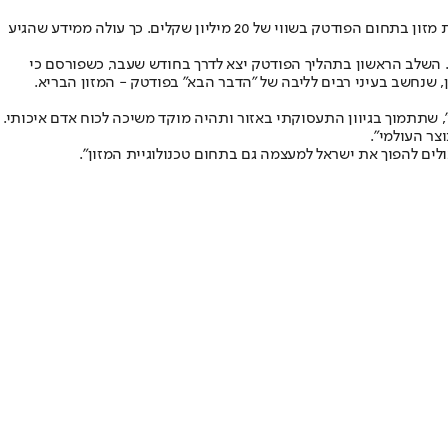
￼מכללת תל־חי ומיג"ל (מרכז ידע גליל עליון, מכון מדעי למחקר הממוקם בקריית שמונה) הם הזוכים המסתמנים במכרז להפעלת מכון מחקר וחדשנות מזון בתחום הפודטק בשווי של 20 מיליון שקלים. כך עולה ממידע שהגיע
השלב הראשון בתהליך הפודטק יצא לדרך בחודש שעבר, כשפורסם כי
 שנחשב בעיני רבים לליבה של "הדבר הבא" בפודטק - המזון הבריא.
שתתמוך בגיוון התעסוקתי באזור ותהיה מוקד משיכה לכוח אדם איכותי.
לים להפוך את ישראל למעצמה גם בתחום טכנולוגיית המזון".