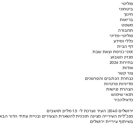
פוליטי
ביטחוני
חינוך
בריאות
משפט
תחבורה
פוליטי-מדיני
כללי ומידע
דף הבית
זמני כניסת וצאת שבת
מגזין השבוע
בחירות 2026
אודות
צור קשר
נבחרת הכתבים והפרשנים
מדיניות פרטיות
הצהרת נגישות
תנאי שימוש
כדאי
להכיר
ירושלים 2040: העיר נערכת ל- 1.5 מליון תושבים
מנכ"לית העירייה מציגה תוכנית להשארת הצעירים ובניית עתיד הדור הבא
בשיתוף עיריית ירושלים