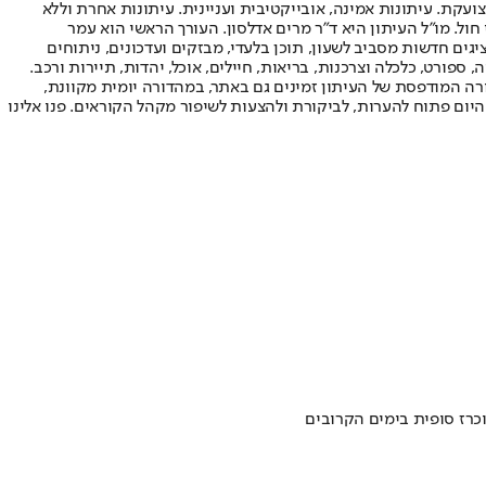
ועקת. עיתונות אמינה, אובייקטיבית ועניינית. עיתונות אחרת וללא
עור החשיפה הגבוה ביותר בימי חול. מו"ל העיתון היא ד"ר מרים אדלסון. העורך הראשי הוא עמר
 והעורך המייסד הוא עמוס רגב. אתרי האינטרנט של "ישראל היום" בעברית ובאנגלית, כמו כן היישומונים (אפליקציות) לאנדרואיד ול-iOS, מציגים חדשות מסביב לשעון, תוכן בלעדי, מבזקים ועדכונים, ניתוחים
, ספורט, כלכלה וצרכנות, בריאות, חיילים, אוכל, יהדות, תיירות ורכב.
דורה המודפסת של העיתון זמינים גם באתר, במהדורה יומית מקוונת,
היום פתוח להערות, לביקורת ולהצעות לשיפור מקהל הקוראים. פנו אלינו