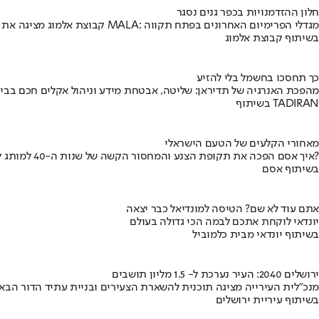
חלון ההזדמנויות בכפר גנים נסגר
קבוצת אלמוג מציגה את פרויקט MALA: מגדלי הפרימיום האחרונים בפתח תקווה
בשיתוף קבוצת אלמוג
כך תחסכו בחשמל בלי להזיע
מהפכת האנרגיה של תדיראן: שליטה, אבטחת מידע וניהול אקלים חכם בבי
בשיתוף TADIRAN
מאחורי הקלעים של הטעם הישראלי
איך אסם הפכה את תקופת הצנע והמחסור הקשה של שנות ה-40 למותג לאומי?
בשיתוף אסם
אתם עוד לא שם? הטיסה למונדיאל כבר יצאה
יונדאי לוקחת אתכם לבמה הכי גדולה בעולם
בשיתוף יונדאי מבית כלמוביל
ירושלים 2040: העיר נערכת ל- 1.5 מליון תושבים
מנכ"לית העירייה מציגה תוכנית להשארת הצעירים ובניית עתיד הדור הבא
בשיתוף עיריית ירושלים