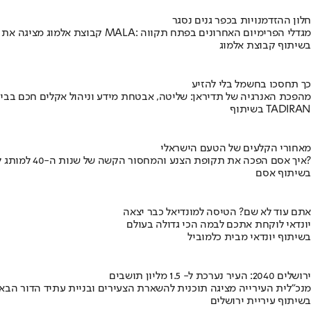
חלון ההזדמנויות בכפר גנים נסגר
קבוצת אלמוג מציגה את פרויקט MALA: מגדלי הפרימיום האחרונים בפתח תקווה
בשיתוף קבוצת אלמוג
כך תחסכו בחשמל בלי להזיע
מהפכת האנרגיה של תדיראן: שליטה, אבטחת מידע וניהול אקלים חכם בבי
בשיתוף TADIRAN
מאחורי הקלעים של הטעם הישראלי
איך אסם הפכה את תקופת הצנע והמחסור הקשה של שנות ה-40 למותג לאומי?
בשיתוף אסם
אתם עוד לא שם? הטיסה למונדיאל כבר יצאה
יונדאי לוקחת אתכם לבמה הכי גדולה בעולם
בשיתוף יונדאי מבית כלמוביל
ירושלים 2040: העיר נערכת ל- 1.5 מליון תושבים
מנכ"לית העירייה מציגה תוכנית להשארת הצעירים ובניית עתיד הדור הבא
בשיתוף עיריית ירושלים