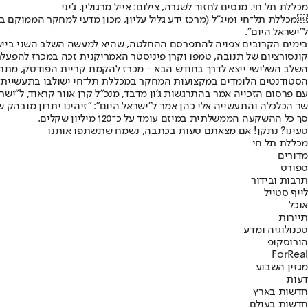
מכללת תל חי. מנסים לחזור לשגרה, צילום: אייל מרגולין, ג'יני
ל"ישראל היום".
בימים הקרובים צפויה להתפרסם ההחלטה, שהיא למעשה השלב השני ביישום
קונסורציום של תנובה, טמפו וקרן פיניסטר האמריקנית זכה במכרז להפעל
השלב השלישי ייצא לדרך בחודש הבא - מכרז להקמת קריית הפודטק, מתחם 
הסטודנטים הלומדים במקצועות המחקר במכללת תל־חי ישולבו בתעשיית הפ
עם פרסום הזכייה אמר בהתרגשות ג'ון מדבד, מנכ"ל קרן אוור קראוד, ל"ישראל היום" כי "תחום המזון מגלגל כי
שר הכלכלה והתעשייה אלי כהן אמר ל"ישראל היום": "זיהינו יתרון מובהק 
סך כל ההשקעה הממשלתית במיזם עומד על כ־120 מיליון שקלים.
טעינו? נתקן! אם מצאתם טעות בכתבה, נשמח שתשתפו אותנו
מכללת תל חי
מדורים
ספורט
תרבות ובידור
לייף סטייל
אוכל
תיירות
טכנולוגיה ומדע
הורוסקופ
ForReal
מגזין השבוע
דעות
חדשות בארץ
חדשות בעולם