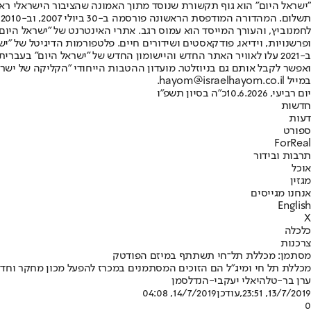
"ישראל היום" הוא גוף תקשורת שנוסד מתוך האמונה שהציבור הישראלי ראוי 
ת
ופרשנויות, וידיאו, פודקאסטים ושידורים חיים. פלטפורמות הדיגיטל של "ישרא
ב-2021 עלו לאוויר האתר החדש והיישומון החדש של "ישראל היום" בע
ואפשר לקבל אותם גם בניוזלטר. מועדון ההטבות הייחודי "הקליקה של ישרא
במייל hayom@israelhayom.co.il.
יום רביעי, 10.6.2026
כ"ה בסיון תשפ"ו
חדשות
דעות
ספורט
ForReal
תרבות ובידור
אוכל
מגזין
אנחנו מגייסים
English
X
כלכלה
צרכנות
מסתמן: מכללת תל־חי תשתתף במיזם הפודטק
מכללת תל חי ומיג"ל הם הזוכים המסתמנים במכרז להפעל מכון מחקר וחדשנות מזון בשווי של 20 מיליון שקלים • מדובר בשלב השני של התו
ערן בר-טל
היאלי יעקבי-הנדלסמן
13/7/2019, 23:51
,עודכן
14/7/2019, 04:08
0