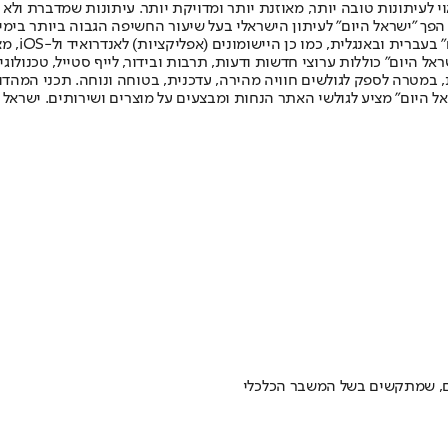
לעיתונות טובה יותר, מאוזנת יותר ומדויקת יותר. עיתונות שמדברת ולא צ
שלום. המהדורה המודפסת הראשונה פורסמה ב-30 ביולי 2007, וב-2010 הפך "ישראל היום" לעיתון הישראלי בעל שי
לחמנוביץ,
ל היום" כוללות ערוצי חדשות ודעות, תרבות ובידור, לייף סטייל, טכנולוגיה
ברית, במטרה לספק לגולשים חוויה מהירה, עדכנית, בטוחה ונוחה. תכני המה
ל היום" מציע לגולשי האתר הנחות ומבצעים על מוצרים ושירותים. ישראל 
ים, שמתקשים בשל המשבר הכלכלי