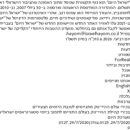
"ישראל היום" הוא גוף תקשורת שנוסד מתוך האמונה שהציבור הישראלי ראוי 
ת
ופרשנויות, וידיאו, פודקאסטים ושידורים חיים. פלטפורמות הדיגיטל של "ישרא
ב-2021 עלו לאוויר האתר החדש והיישומון החדש של "ישראל היום" בע
ואפשר לקבל אותם גם בניוזלטר. מועדון ההטבות הייחודי "הקליקה של ישרא
במייל hayom@israelhayom.co.il.
יום רביעי, 10.6.2026
כ"ה בסיון תשפ"ו
חדשות
דעות
ספורט
ForReal
תרבות ובידור
אוכל
מגזין
אנחנו מגייסים
English
X
כלכלה
צרכנות
בכירי עולם ההיי־טק מתגייסים לטובת היזמים הצעירים
בכירי קהילת ההיי־טק בעולם התגייסו לתמוך ביזמי סטארט־אפים ישראל
מערכת היום
29/7/2020, 01:23
,עודכן
29/7/2020, 01:27
0