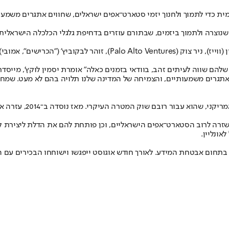
מית כדי לתמוך ולחנוך יזמי סטארט־אפים ישראלים, שחווים אתגרים משמע
וצרה ולתמוך ביזמים, שבתורם עוזרים בדחיפת גלגלי הכלכלה הישראלית.
י טטרקו (Houzz), אסף ונד (היפו) ואחרים.
ם שווה לעיתים זהב, בוודאי בזמנים כאלה" אומרת יסמין לוקץ', מייסדת 
אתגרים משמעותיים, והצמיחה של המדינה שלנו תלויה בהם לא מעט. שמחתי
מטרה העיקרי. מאז נוסדה ב־2014, עזרה אייקון למאות יזמים לעשות את המעבר הזה.
רה לרוב הסטארט־אפים הישראליים, וכן פותחת להם את הדלת ליצירת קשרי
אונליין.
ם בתחום אבטחת המידע. לאורך חודש אוגוסט ייפגשו וישוחחו הבכירים עם 