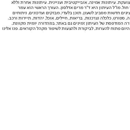
ועקת. עיתונות אמינה, אובייקטיבית ועניינית. עיתונות אחרת וללא
עור החשיפה הגבוה ביותר בימי חול. מו"ל העיתון היא ד"ר מרים אדלסון. העורך הראשי הוא עמר
 והעורך המייסד הוא עמוס רגב. אתרי האינטרנט של "ישראל היום" בעברית ובאנגלית, כמו כן היישומונים (אפליקציות) לאנדרואיד ול-iOS, מציגים חדשות מסביב לשעון, תוכן בלעדי, מבזקים ועדכונים, ניתוחים
, ספורט, כלכלה וצרכנות, בריאות, חיילים, אוכל, יהדות, תיירות ורכב.
דורה המודפסת של העיתון זמינים גם באתר, במהדורה יומית מקוונת,
היום פתוח להערות, לביקורת ולהצעות לשיפור מקהל הקוראים. פנו אלינו