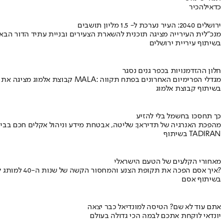
כדאי
להכיר
ירושלים 2040: העיר נערכת ל- 1.5 מליון תושבים
מנכ"לית העירייה מציגה תוכנית להשארת הצעירים ובניית עתיד הדור הבא
בשיתוף עיריית ירושלים
חלון ההזדמנויות בכפר גנים נסגר
קבוצת אלמוג מציגה את פרויקט MALA: מגדלי הפרימיום האחרונים בפתח תקווה
בשיתוף קבוצת אלמוג
כך תחסכו בחשמל בלי להזיע
מהפכת האנרגיה של תדיראן: שליטה, אבטחת מידע וניהול אקלים חכם בבי
בשיתוף TADIRAN
מאחורי הקלעים של הטעם הישראלי
איך אסם הפכה את תקופת הצנע והמחסור הקשה של שנות ה-40 למותג לאומי?
בשיתוף אסם
אתם עוד לא שם? הטיסה למונדיאל כבר יצאה
יונדאי לוקחת אתכם לבמה הכי גדולה בעולם