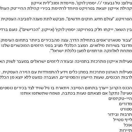
צילום: טל גבעוני // יסמין לוקץ', מייסדת ומנכ"לית אייקון
קהילת אייקון יוצאת בפרויקט מיוחד לרתימת בכירי קהילת ההיי־טק העול
הפרויקט, "עולם חדש, חוקים חדשים", מבקש לתת מענה לסביבה העסקית שנ
בין השאר, ייקחו חלק בפרויקט: יסמין לוקץ' (אייקון, "הכרישים"), נועם ברדין (ווייז), ניר צוק (Palo Alto Ventures), זוהר לבקוביץ' ("הכרישים", אמובי), אריאל כהן (TripActions), עד
"עבור סטארט־אפים בתחילת הדרך, עצה מהבכירים ביותר בתחום העיסוק שלה
מדובר בשירות מילואים. המצב הכלכלי מציב בפני היזמים המוכשרים שלנו 
מתחת לאלונקה ונרתמים למען כלכלת ישראל".
פעילות אייקון מתרכזת בתמיכה ובעזרה ליזמים ישראלים במעבר לשוק האמריקני, שהוא עבור רובם שוק ה
פעילות הארגון מתרכזת במתן כלים וידע להתמודדות עם הזירה העסקית, שז
לרבות הכנסים, שעות הייעוץ והסמינרים, הועברה כמעט ללא יוצא מן הכלל ל
הכנס הקרוב ייערך בתחום הסייבר, ויתארח בו גיל שויד לצד בכירים נוספי
טעינו? נתקן! אם מצאתם טעות בכתבה, נשמח שתשתפו אותנו
היי-טק
יזמים
מדורים
ספורט
תרבות ובידור
לייף סטייל
אוכל
תיירות