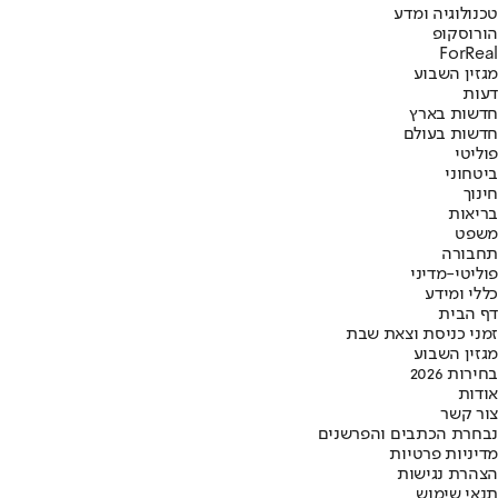
טכנולוגיה ומדע
הורוסקופ
ForReal
מגזין השבוע
דעות
חדשות בארץ
חדשות בעולם
פוליטי
ביטחוני
חינוך
בריאות
משפט
תחבורה
פוליטי-מדיני
כללי ומידע
דף הבית
זמני כניסת וצאת שבת
מגזין השבוע
בחירות 2026
אודות
צור קשר
נבחרת הכתבים והפרשנים
מדיניות פרטיות
הצהרת נגישות
תנאי שימוש