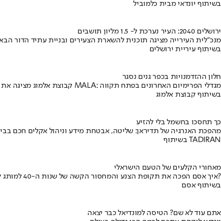
בשיתוף יונדאי מבית כלמוביל
ירושלים 2040: העיר נערכת ל- 1.5 מליון תושבים
מנכ"לית העירייה מציגה תוכנית להשארת הצעירים ובניית עתיד הדור הבא
בשיתוף עיריית ירושלים
חלון ההזדמנויות בכפר גנים נסגר
קבוצת אלמוג מציגה את פרויקט MALA: מגדלי הפרימיום האחרונים בפתח תקווה
בשיתוף קבוצת אלמוג
כך תחסכו בחשמל בלי להזיע
מהפכת האנרגיה של תדיראן: שליטה, אבטחת מידע וניהול אקלים חכם בבי
בשיתוף TADIRAN
מאחורי הקלעים של הטעם הישראלי
איך אסם הפכה את תקופת הצנע והמחסור הקשה של שנות ה-40 למותג לאומי?
בשיתוף אסם
אתם עוד לא שם? הטיסה למונדיאל כבר יצאה