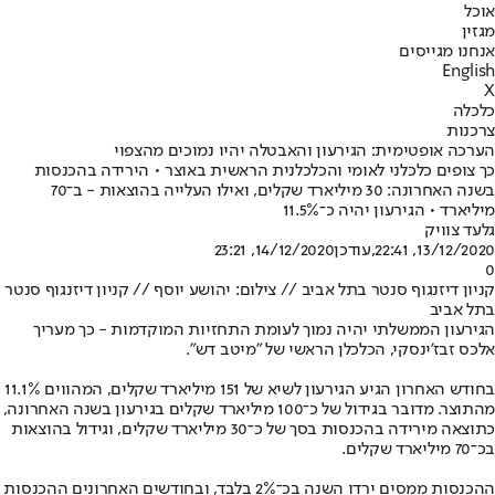
אוכל
מגזין
אנחנו מגייסים
English
X
כלכלה
צרכנות
הערכה אופטימית: הגירעון והאבטלה יהיו נמוכים מהצפוי
כך צופים כלכלני לאומי והכלכלנית הראשית באוצר • הירידה בהכנסות
בשנה האחרונה: 30 מיליארד שקלים, ואילו העלייה בהוצאות - ב־70
מיליארד • הגירעון יהיה כ־11.5%
גלעד צוויק
13/12/2020, 22:41
,עודכן
14/12/2020, 23:21
0
קניון דיזנגוף סנטר בתל אביב // צילום: יהושע יוסף // קניון דיזנגוף סנטר
בתל אביב
הגירעון הממשלתי יהיה נמוך לעומת התחזיות המוקדמות - כך מעריך
אלכס זבז'ינסקי, הכלכלן הראשי של "מיטב דש".
בחודש האחרון הגיע הגירעון לשיא של 151 מיליארד שקלים, המהווים 11.1%
מהתוצר. מדובר בגידול של כ־100 מיליארד שקלים בגירעון בשנה האחרונה,
כתוצאה מירידה בהכנסות בסך של כ־30 מיליארד שקלים, וגידול בהוצאות
בכ־70 מיליארד שקלים.
ההכנסות ממסים ירדו השנה בכ־2% בלבד, ובחודשים האחרונים ההכנסות