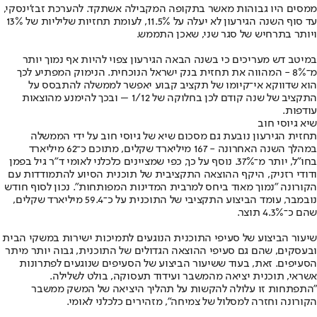
ממסים היו גבוהות מאשר בתקופה המקבילה אשתקד. להערכת זבז'ינסקי,
עד סוף השנה הגירעון לא יעלה על 11.5%, לעומת תחזיות שליליות של 13%
ויותר בתרחיש של סגר שני, שאכן התממש.
במיטב דש מעריכים כי בשנה הבאה הגירעון צפוי להיות אף נמוך יותר
מ־8% - המהווה את תחזית בנק ישראל הנוכחית. הנימוק המפתיע לכך
הוא שדווקא אי־קיומו של תקציב קבוע יאפשר לממשלה להתבסס על
התקציב של שנה קודם לכן בחלוקה של 1/12 – ובכך להימנע מהוצאות
עודפות.
שיא גיוסי חוב
תחזית הגירעון נובעת גם מסכום שיא של גיוסי חוב על ידי הממשלה
במהלך השנה האחרונה - 167 מיליארד שקלים, מתוכם כ־62 מיליארד
בחו"ל, יותר מ־37%. נוסף על כך, כפי שמציינים כלכלני לאומי ד"ר גיל בפמן
ודודי רזניק, היקף ההוצאה התקציבית של תוכנית הסיוע להתמודדות עם
הקורונה "נמוך מאוד ביחס למרבית המדינות המפותחות". נכון לסוף חודש
נובמבר, עומד הביצוע התקציבי של התוכנית על כ־59.4 מיליארד שקלים,
שהם כ־4.3% תוצר.
שיעור הביצוע של סעיפי התוכנית הנוגעים לתמיכות ישירות במשקי הבית
ובעסקים, שהם גם סעיפי ההוצאה הגדולים של התוכנית, גבוה יותר מיתר
הסעיפים. זאת, בעוד ששיעור הביצוע של הסעיפים שנוגעים לפתרונות
אשראי, תוכנית יציאה מהמשבר ועידוד תעסוקה, בולט לשלילה.
"התפתחות זו עלולה להקשות על תהליך היציאה של המשק ממשבר
הקורונה וחזרה למסלול של צמיחה", מזהירים כלכלני לאומי.