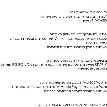
כל ההטבות שמגיעות לכם
מה ההבדל בין מועדון תעופה וכרטיס אשראי?
בשיתוף FLYCARD
בצל איומי איראן: כך נערך משק האנרגיה
פסגת האנרגיה במעמד שגריר ארה"ב, שר האנרגיה ובכירי התעשייה
בישראל ובעולם
בשיתוף המכון הישראלי לאנרגיה ולסביבה
צובעים את הבית? אל תעשו את הטעות הזו
מומחה BG BOND עושה סדר על המדפים ומציג את מותג הצבע SIMPLY
בשיתוף BG BOND
שיא של 600 מיליון שקל: הטוטו עושה מהפיכה
יחסי הימור משופרים, הפקדות ב-Apple Pay ותשלום זכיות מיידי
בשיתוף המועצה להסדר ההימורים בספורט
הפרויקט החדש שמסקרן רוכשים בפתח תקווה