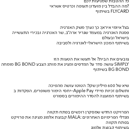
כל ההטבות שמגיעות לכם
מה ההבדל בין מועדון תעופה וכרטיס אשראי?
בשיתוף FLYCARD
בצל איומי איראן: כך נערך משק האנרגיה
פסגת האנרגיה במעמד שגריר ארה"ב, שר האנרגיה ובכירי התעשייה
בישראל ובעולם
בשיתוף המכון הישראלי לאנרגיה ולסביבה
צובעים את הבית? אל תעשו את הטעות הזו
מומחה BG BOND עושה סדר על המדפים ומציג את מותג הצבע SIMPLY
בשיתוף BG BOND
שיא של 600 מיליון שקל: הטוטו עושה מהפיכה
יחסי הימור משופרים, הפקדות ב-Apple Pay ותשלום זכיות מיידי
בשיתוף המועצה להסדר ההימורים בספורט
הפרויקט החדש שמסקרן רוכשים בפתח תקווה
קבוצת אלמוג מציגה את פרויקט MALA: מגדלי הפרימיום האחרונים
בפתח תקווה
בשיתוף קבוצת אלמוג