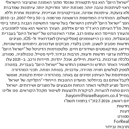
"ישראל היום" הוא גוף תקשורת שנוסד מתוך האמונה שהציבור הישראלי
ראוי לעיתונות טובה יותר, מאוזנת יותר ומדויקת יותר. עיתונות שמדברת
ולא צועקת. עיתונות אמינה, אובייקטיבית ועניינית. עיתונות אחרת וללא
תשלום. המהדורה המודפסת הראשונה פורסמה ב-30 ביולי 2007, וב-2010
הפך "ישראל היום" לעיתון הישראלי בעל שיעור החשיפה הגבוה ביותר בימי
חול. מו"ל העיתון היא ד"ר מרים אדלסון. העורך הראשי הוא עמר לחמנוביץ,
והעורך המייסד הוא עמוס רגב. אתרי האינטרנט של "ישראל היום" בעברית
ובאנגלית, כמו כן היישומונים (אפליקציות) לאנדרואיד ול-iOS, מציגים
חדשות מסביב לשעון, תוכן בלעדי, מבזקים ועדכונים, ניתוחים ופרשנויות,
וידיאו, פודקאסטים ושידורים חיים. פלטפורמות הדיגיטל של "ישראל היום"
כוללות ערוצי חדשות ודעות, תרבות ובידור, לייף סטייל, טכנולוגיה, ספורט,
כלכלה וצרכנות, בריאות, חיילים, אוכל, יהדות, תיירות ורכב. ב-2021 עלו
לאוויר האתר החדש והיישומון החדש של "ישראל היום" בעברית, במטרה
לספק לגולשים חוויה מהירה, עדכנית, בטוחה ונוחה. תכני המהדורה
המודפסת של העיתון זמינים גם באתר, במהדורה יומית מקוונת, ואפשר
לקבל אותם גם בניוזלטר. מועדון ההטבות הייחודי "הקליקה של ישראל
היום" מציע לגולשי האתר הנחות ומבצעים על מוצרים ושירותים. ישראל
היום פתוח להערות, לביקורת ולהצעות לשיפור מקהל הקוראים. פנו אלינו
במייל hayom@israelhayom.co.il.
יום ראשון, 12.7.2026
כ"ז בתמוז תשפ"ו
חדשות
דעות
ספורט
ForReal
תרבות ובידור