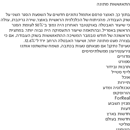
התאוששות מתונה
בתוך כך, האוצר פרסם אתמול נתונים חדשים על השפעת הסגר השני על
שוק העבודה. מהניתוח של הכלכלנית הראשית באוצר, שירה גרינברג, עולה
כי שיעור האבטלה באוקטובר האחרון היה נמוך ב־50% לעומת הסגר
הראשון באפריל, ובהתאמה שיעור התעסוקה היה גבוה יותר. במחצית
הראשונה של חודש נובמבר המשיכה ההתאוששות בשוק העבודה, אם כי
בצורה מעט מתונה יותר, ושיעור האבטלה הרחב ירד ל־12.6%.
טעינו? נתקן! אם מצאתם טעות בכתבה, נשמח שתשתפו אותנו
גירעון
גירעון ממשלתי
מיסים
מדורים
ספורט
תרבות ובידור
לייף סטייל
אוכל
תיירות
טכנולוגיה ומדע
הורוסקופ
ForReal
מגזין השבוע
דעות
חדשות בארץ
חדשות בעולם
פוליטי
ביטחוני