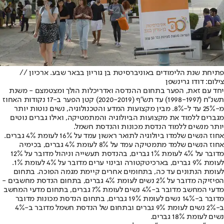
פתיחת שנת הלימודים באוניברסיטת בן גוריון בבאר שבע. ארכיון //
צילום: דודו גרינשפן
יחד עם זאת, הפער בתחום ההנדסה ואדריכלות הולך ומצטמצם - משנת
תשנ"ח (1998-1997) עד תש"ף (2020-2019) קטן הפער ב-17 נקודות האחוז
מ-25% עד ל-8%. מבין מקצועות המדע והטכנולוגיה, נשים נוטות יותר
מגברים ללמוד את מקצועות הביולוגיה והמתמטיקה, ואילו גברים נוטים
יותר מנשים ללמוד הנדסת מכונות והנדסת חשמל.
אחוז הנשים שלמדו ביולוגיה לתואר ראשון עמד על 16% לעומת 4% גברים.
אחוז הנשים שלמד מתמטיקה עמד על 8% לעומת 4% גברים, בכימיה
מדובר על 4% לעומת 1% גברים, בהנדסת תעשייה וניהול מדובר על 12%
לעומת 9% גברים, בארכיטקטורה ובינוי ערים מדובר על 4% לעומת 1%.
לעומת הנתונים עד כה, בתחומים אחרים קיימת מגמה הפוכה. בתחום
הפיזיקה מדובר על 2% נשים לעומת 4% גברים, בתחום הנדסת מחשבים -
מדעי המחשב מדובר ב-4% נשים לעומת 7% גברים, בתחום מדעי המחשב
מדובר ב-14% נשים לעומת 19% גברים, בתחום הנדסת מכונות מדובר
ב-2% נשים לעומת 9% גברים ובתחום של הנדסת חשמל מדובר ב-4%
נשים לעומת 18% גברים.