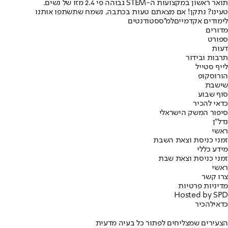
תואר ראשון במקצועות ה-STEM גבוהה פי 2.4 מזו של נשים.
טעינו? נתקן! אם מצאתם טעות בכתבה, נשמח שתשתפו אותנו
לימודים אקדמיים
למ''ס
סטודנטים
מדורים
ספורט
דעות
תרבות ובידור
לייף סטייל
הורוסקופ
שישבת
סוף שבוע
כדאי להכיר
סיפור המשק הישראלי
נדל"ן
ראשי
זמני כניסת וצאת השבת
מידע כללי
זמני כניסת וצאת שבת
ראשי
צרו קשר
מדיניות פרטיות
Hosted by SPD
כדאי
להכיר
הצעירים שמצליחים לפתור כל בעיה מדעית