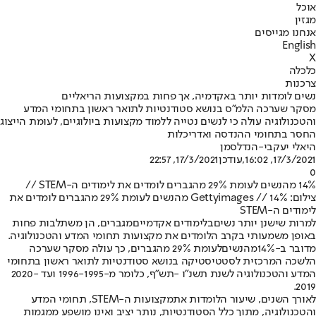
אוכל
מגזין
אנחנו מגייסים
English
X
כלכלה
צרכנות
נשים לומדות יותר באקדמיה, אך פחות במקצועות הריאליים
מסקר שערכה הלמ"ס בנושא סטודנטיות לתואר ראשון בתחומי המדע
והטכנולוגיה עולה כי לנשים נטייה ללמוד מקצועות ביולוגיים, לעומת הייצוג
החסר בתחומי ההנדסה ואדריכלות
היאלי יעקבי-הנדלסמן
17/3/2021, 16:02
,עודכן
17/3/2021, 22:57
0
14% מהנשים לעומת 29% מהגברים לומדים את לימודים ה-STEM //
צילום: Gettyimages // 14% מהנשים לעומת 29% מהגברים לומדים את
לימודים ה-STEM
למרות שישנן יותר נשים
בלימודים אקדמיים
מגברים, הן משתלבות פחות
באופן משמעותי בקרב הלומדים את מקצועות תחומי המדע והטכנולוגיה.
מדובר ב-14%
מהנשים
לעומת 29% מהגברים, כך עולה מסקר שערכה
הלשכה המרכזית לסטטיסטיקה בנושא סטודנטיות לתואר ראשון בתחומי
המדע והטכנולוגיה לשנת תשנ"ו -תש"ף, כלומר מ-1996-1995 ועד 2020-
2019.
לאורך השנים, שיעור הלומדות את
מקצועות ה-STEM
, תחומי המדע
והטכנולוגיה, מתוך כלל הסטודנטיות, נותר יציב ואינו מושפע ממגמות