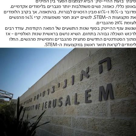
פיצוץ "בועת ההיי-טק" הביא לצמצום הפער בין המינים
באופן כללי, כאמור, נשים משתלבות יותר מגברים בלימודים אקדמיים.
מדובר ב-70% ו-61% מבין הזכאים לבגרות, בהתאמה, אך בקרב הלומדים
את מקצועות ה-STEM, לנשים ייצוג חסר משמעותי, קרי 14% מהנשים
לעומת 29% מהגברים.
שגשוג ענף ההייטק בסוף שנות התשעים של המאה הקודמת, עודד רבים
לרכוש השכלה גבוהה בתחום. השיא נרשם בראשית שנות האלפיים - אז
מתוך הסטודנטים החדשים מחצית מהגברים וחמישית מהנשים, החלו
לימודים לקראת תואר ראשון במקצועות ה-STEM.