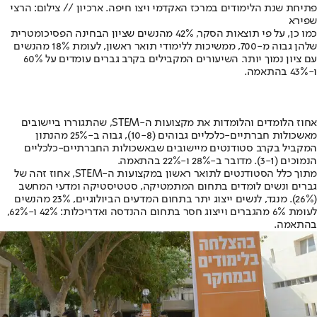
פתיחת שנת הלימודים במרכז האקדמי ויצו חיפה. ארכיון // צילום: הרצי
שפירא
כמו כן, על פי תוצאות הסקר, 42% מהנשים שציון הבחינה הפסיכומטרית
שלהן גבוה מ-700, ממשיכות ללימודי תואר ראשון, לעומת 18% מהנשים
עם ציון נמוך יותר. השיעורים המקבילים בקרב גברים עומדים על 60%
ו-43% בהתאמה.
אחוז הלומדים והלומדות את מקצועות ה-STEM, שהתגוררו ביישובים
מאשכולות חברתיים-כלכליים גבוהים (10-8), גבוה ב-25% מהנתון
המקביל בקרב סטודנטים מיישובים שבאשכולות החברתיים-כלכליים
הנמוכים (3-1). מדובר ב-28% ו-22% בהתאמה.
מתוך כלל הסטודנטים לתואר ראשון במקצועות ה-STEM, אחוז זהה של
גברים ונשים לומדים בתחום המתמטיקה, סטטיסטיקה ומדעי המחשב
(26%). מנגד, לנשים ייצוג יתר בתחום המדעים הביולוגיים, 23% מהנשים
לעומת 6% מהגברים וייצוג חסר בתחום ההנדסה ואדריכלות: 42% ו-62%,
בהתאמה.