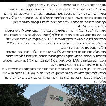
אונברסיטה העברית הר הצופים // צילום: אורן בן חקון
פיצוץ "בועת ההיי-טק" הביא לירידה באחוז הרוכשים השכלה בתחום,
בעיקר בקרב גברים, וכתוצאה מכך לצמצום הפער בין המינים. השיעורים
הנמוכים ביותר נרשמו בשנת הלימוד תשע"ב (2012-2011), אז רק 37% מתוך
סך הסטודנטים הגברים ו-13% מהנשים, למדו לקראת תואר ראשון
במקצועות ה-STEM.
מאז ועד לשנת תש"ף חלה התאוששות בשיעור המבקשים לרכוש השכלה
גבוהה בתחום. בשנת הלימודים תש"ף (2020-2019), שיעורי הסטודנטים
החדשים לתואר ראשון במקצועות ה-STEM מתקרב לשיעורי השיא של
תחילת שנות האלפיים, ויחד איתם גדל הפער בין גברים לנשים עם 47%
ו-19% מהסטודנטים, בהתאמה.
עוד עולה מהנתונים כי בממוצע 48% מהגברים ו-30% מהנשים הזכאים
לבגרות מוגברת במתמטיקה ובמקצועות המדע, המשיכו ללימודי תואר
ראשון במקצועות הSTEM-, לעומת 13% מהגברים ו-5% מהנשים הזכאים
לבגרות שאינה מוגברת במקצועות אלו.
כלומר, נטייתן של נשים הזכאיות לבגרות מוגברת במתמטיקה ובמקצועות
המדע להמשיך ללימודי תואר ראשון במקצועות ה-STEM, גבוהה פי 6 מזו
של זכאיות לבגרות במקצועות אחרים. הנתון המקביל בקרב גברים עומד
על פי 3.7.