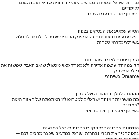
נבחרת ישראל הצעירה במדעים מעניקה חוויה שהיא הרבה מעבר
ללימודים
בשיתוף מרכז מדעני העתיד
הסיוע שמניע את העסקים בצפון
בעלי עסקים מספרים - זה המענק הכספי שעוזר לנו לחזור למסלול
בשיתוף מזרחי טפחות
נקיון פסח - לא מה שהכרתם
דק במיוחד, עוצמה אדירה ולא מפחד מאף מכשול: שואב האבק שמשנה את
כללי המשחק
בשיתוף Dreame
מהמרכז לגולן: המהפכה של קצרין
מה מושך יותר ויותר ישראלים למטרופולין המתפתח של האזור היפה
במדינה?
בשיתוף אבני דרך וי.ד ברזאני
הזדמנות אחרונה להצטרף לנבחרות ישראל במדעים
בואו להכיר את חברי נבחרות ישראל במדעים שכבר מחכים לכם –