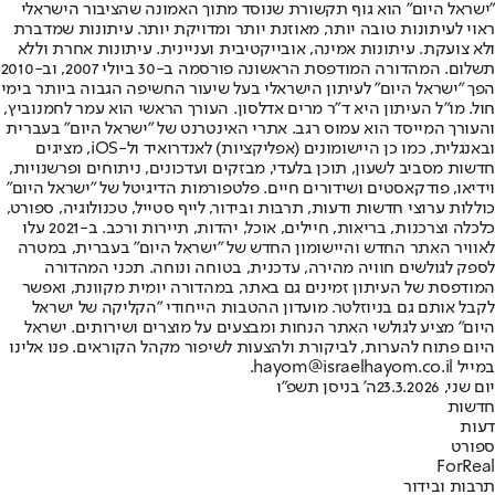
"ישראל היום" הוא גוף תקשורת שנוסד מתוך האמונה שהציבור הישראלי
ראוי לעיתונות טובה יותר, מאוזנת יותר ומדויקת יותר. עיתונות שמדברת
ולא צועקת. עיתונות אמינה, אובייקטיבית ועניינית. עיתונות אחרת וללא
תשלום. המהדורה המודפסת הראשונה פורסמה ב-30 ביולי 2007, וב-2010
הפך "ישראל היום" לעיתון הישראלי בעל שיעור החשיפה הגבוה ביותר בימי
חול. מו"ל העיתון היא ד"ר מרים אדלסון. העורך הראשי הוא עמר לחמנוביץ,
והעורך המייסד הוא עמוס רגב. אתרי האינטרנט של "ישראל היום" בעברית
ובאנגלית, כמו כן היישומונים (אפליקציות) לאנדרואיד ול-iOS, מציגים
חדשות מסביב לשעון, תוכן בלעדי, מבזקים ועדכונים, ניתוחים ופרשנויות,
וידיאו, פודקאסטים ושידורים חיים. פלטפורמות הדיגיטל של "ישראל היום"
כוללות ערוצי חדשות ודעות, תרבות ובידור, לייף סטייל, טכנולוגיה, ספורט,
כלכלה וצרכנות, בריאות, חיילים, אוכל, יהדות, תיירות ורכב. ב-2021 עלו
לאוויר האתר החדש והיישומון החדש של "ישראל היום" בעברית, במטרה
לספק לגולשים חוויה מהירה, עדכנית, בטוחה ונוחה. תכני המהדורה
המודפסת של העיתון זמינים גם באתר, במהדורה יומית מקוונת, ואפשר
לקבל אותם גם בניוזלטר. מועדון ההטבות הייחודי "הקליקה של ישראל
היום" מציע לגולשי האתר הנחות ומבצעים על מוצרים ושירותים. ישראל
היום פתוח להערות, לביקורת ולהצעות לשיפור מקהל הקוראים. פנו אלינו
במייל hayom@israelhayom.co.il.
יום שני, 23.3.2026
ה' בניסן תשפ"ו
חדשות
דעות
ספורט
ForReal
תרבות ובידור