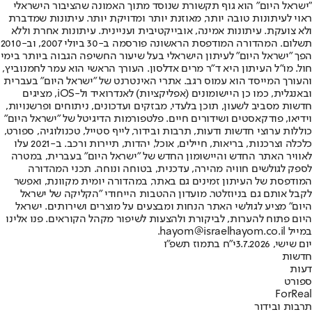
"ישראל היום" הוא גוף תקשורת שנוסד מתוך האמונה שהציבור הישראלי
ראוי לעיתונות טובה יותר, מאוזנת יותר ומדויקת יותר. עיתונות שמדברת
ולא צועקת. עיתונות אמינה, אובייקטיבית ועניינית. עיתונות אחרת וללא
תשלום. המהדורה המודפסת הראשונה פורסמה ב-30 ביולי 2007, וב-2010
הפך "ישראל היום" לעיתון הישראלי בעל שיעור החשיפה הגבוה ביותר בימי
חול. מו"ל העיתון היא ד"ר מרים אדלסון. העורך הראשי הוא עמר לחמנוביץ,
והעורך המייסד הוא עמוס רגב. אתרי האינטרנט של "ישראל היום" בעברית
ובאנגלית, כמו כן היישומונים (אפליקציות) לאנדרואיד ול-iOS, מציגים
חדשות מסביב לשעון, תוכן בלעדי, מבזקים ועדכונים, ניתוחים ופרשנויות,
וידיאו, פודקאסטים ושידורים חיים. פלטפורמות הדיגיטל של "ישראל היום"
כוללות ערוצי חדשות ודעות, תרבות ובידור, לייף סטייל, טכנולוגיה, ספורט,
כלכלה וצרכנות, בריאות, חיילים, אוכל, יהדות, תיירות ורכב. ב-2021 עלו
לאוויר האתר החדש והיישומון החדש של "ישראל היום" בעברית, במטרה
לספק לגולשים חוויה מהירה, עדכנית, בטוחה ונוחה. תכני המהדורה
המודפסת של העיתון זמינים גם באתר, במהדורה יומית מקוונת, ואפשר
לקבל אותם גם בניוזלטר. מועדון ההטבות הייחודי "הקליקה של ישראל
היום" מציע לגולשי האתר הנחות ומבצעים על מוצרים ושירותים. ישראל
היום פתוח להערות, לביקורת ולהצעות לשיפור מקהל הקוראים. פנו אלינו
במייל hayom@israelhayom.co.il.
יום שישי, 3.7.2026
י"ח בתמוז תשפ"ו
חדשות
דעות
ספורט
ForReal
תרבות ובידור