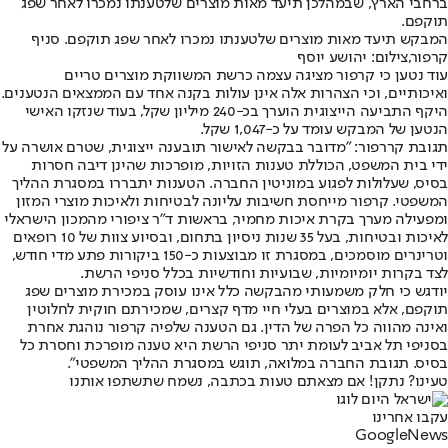
ברחבי הארץ, שבמהלכן תיעד מאות מוצרים שלטענתו נמכרו לאחר שפג
תוקפם.
המבקש תיעד מאות מוצרים שלטענתו נמכרו לאחר שפג תוקפם. סניף
קרפור,צילום: יהושע יוסף
עוד נטען כי קרפור מציגה עצמה כרשת המשווקת מוצרים טריים
ואיכותיים, וכי הצהרות אלה אינן עולות בקנה אחד עם הממצאים הנטענים.
היקף התביעה הייצוגית הוערך בכ-240 מיליון שקל, בעוד שנזקו האישי
הנטען של המבקש עומד על כ-1,047 שקל.
תגובת קררפור: ״מדובר בבקשה לאישור תובענה ייצוגית, שטרם אושרה על
ידי בית המשפט, הכוללת טענות הזויות, מופרכות שהינן דיבה חסרות
בסיס, שעלולות לפגוע במוניטין החברה. הטענות יתבררו במסגרת ההליך
המשפטי. קרפור מייחסת חשיבות עליונה לבטיחות ולאיכות מוצרי המזון
ומפעילה מערך בקרת איכות מחמיר, בראשות ד”ר ציפורי מהמכון הישראלי
לאיכות ובטיחות, בעל 35 שנות ניסיון בתחום, ובסיוע צוות של 10 רופאים
וטרינרים מוסמכים, במסגרת זו מבוצעות כ-150 ביקורות פתע מדי חודש,
לצד בקרות יומיומיות, שבועיות וחודשיות בכלל סניפי הרשת.
יודגש כי חלק משמעותי מהבקשה כלל אינו עוסק במכירת מוצרים שפג
תוקפם, אלא במוצרים בעלי חיי מדף קצרים, שמכירתם חוקית לחלוטין
ואינה מהווה כל הפרה של הדין. גם הטענה שלפיה קרפור נוהגת אחרת
בסניפי תל אביב לעומת יתר סניפי הרשת היא טענה מופרכת וחסרת כל
בסיס. תגובת החברה במלואה, תוגש במסגרת ההליך המשפטי״.
טעינו? נתקן! אם מצאתם טעות בכתבה, נשמח שתשתפו אותנו
עקבו אחרינו
G
o
o
g
l
e
News