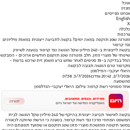
אוכל
מגזין
אנחנו מגייסים
English
X
כלכלה
צרכנות
מטרנה שפג תוקפה במאה ימים? בקשה לתביעה ייצוגית במאות מיליונים
נגד קרפור
בקשה לייצוגית ב-240 מיליון שקל הוגשה נגד קרפור בטענה לשיווק
שיטתי של מוצרי מזון, חלב ומטרנה שפג תוקפם חודשים ארוכים • המבקש
החל בבדיקה ב-35 סניפים לאחר שחש ברע משמן זית שרכש ברשת •
מקרפור טרם הוגשה תגובה לבקשה
היאלי יעקבי-הנדלסמן
2/7/2026, 20:42
,עודכן
3/7/2026, 07:38
0
השמעה
אחד מסניפי רשת קרפור. צילום: היאלי יעקבי-הנדלסמן
בקשה לאישור תביעה ייצוגית בהיקף של 240 מיליון שקל הוגשה לבית
המשפט המחוזי מרכז נגד רשת קרפור, בטענה כי הרשת שיווקה לכאורה
במשך תקופה ממושכת מוצרי מזון שפג תוקפם או שמועד תפוגתם היה