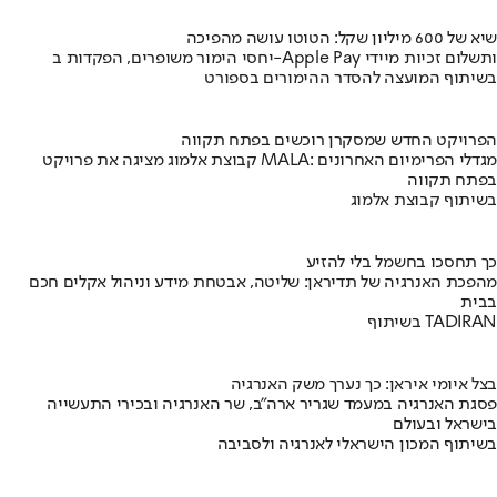
שיא של 600 מיליון שקל: הטוטו עושה מהפיכה
יחסי הימור משופרים, הפקדות ב-Apple Pay ותשלום זכיות מיידי
בשיתוף המועצה להסדר ההימורים בספורט
הפרויקט החדש שמסקרן רוכשים בפתח תקווה
קבוצת אלמוג מציגה את פרויקט MALA: מגדלי הפרימיום האחרונים
בפתח תקווה
בשיתוף קבוצת אלמוג
כך תחסכו בחשמל בלי להזיע
מהפכת האנרגיה של תדיראן: שליטה, אבטחת מידע וניהול אקלים חכם
בבית
בשיתוף TADIRAN
בצל איומי איראן: כך נערך משק האנרגיה
פסגת האנרגיה במעמד שגריר ארה"ב, שר האנרגיה ובכירי התעשייה
בישראל ובעולם
בשיתוף המכון הישראלי לאנרגיה ולסביבה