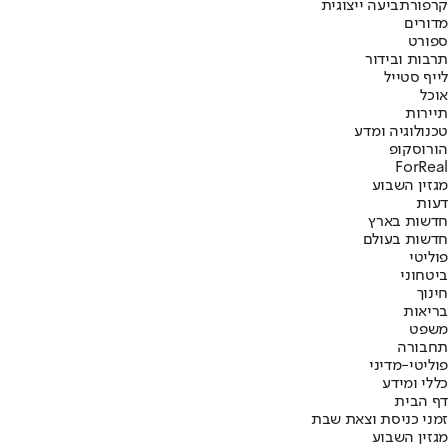
קרפור
תביעה ייצוגית
מדורים
ספורט
תרבות ובידור
לייף סטייל
אוכל
תיירות
טכנולוגיה ומדע
הורוסקופ
ForReal
מגזין השבוע
דעות
חדשות בארץ
חדשות בעולם
פוליטי
ביטחוני
חינוך
בריאות
משפט
תחבורה
פוליטי-מדיני
כללי ומידע
דף הבית
זמני כניסת וצאת שבת
מגזין השבוע