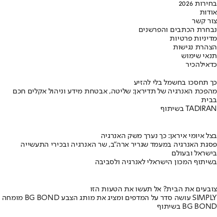
בחירות 2026
אודות
צור קשר
נבחרת הכתבים והפרשנים
מדיניות פרטיות
הצהרת נגישות
תנאי שימוש
כדאי
להכיר
כך תחסכו בחשמל בלי להזיע
מהפכת האנרגיה של תדיראן: שליטה, אבטחת מידע וניהול אקלים חכם
בבית
בשיתוף TADIRAN
בצל איומי איראן: כך נערך משק האנרגיה
פסגת האנרגיה במעמד שגריר ארה"ב, שר האנרגיה ובכירי התעשייה
בישראל ובעולם
בשיתוף המכון הישראלי לאנרגיה ולסביבה
צובעים את הבית? אל תעשו את הטעות הזו
מומחה BG BOND עושה סדר על המדפים ומציג את מותג הצבע SIMPLY
בשיתוף BG BOND