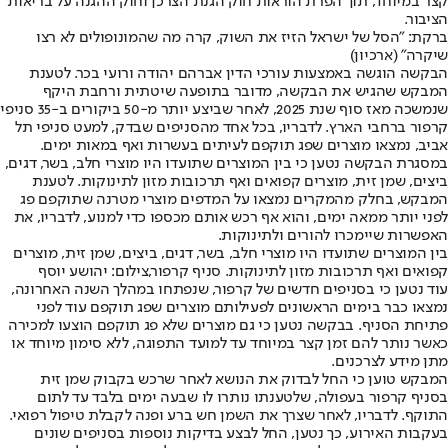
קצר במיוחד, תוך הפרת הוראות חוק הגנת הצרכן וחוק ההגנה על בריאות
הציבור.
ברקת: "הסל של ישראל הזיז את השוק, קרה מה שהמונופולים לא רצו
שיקרה" (ארכיון)
הבקשה הוגשה באמצעות עורכי הדין אברהם יהודה ורועי בכר. לטענת
המבקש שהגיש את הבקשה, מדובר בתופעה שיטתית ורחבת היקף
שנמשכה מאז סוף שנת 2025, לאחר שביצע יותר מ-50 ביקורים ב-35 סניפי
קרפור ברחבי הארץ. לדבריו, בכל אחד מהסניפים שבדק, למעט סניפי תל
אביב, נמצאו מוצרים שפג תוקפם לעיתים בעשרות ואף במאות ימים.
במסגרת הבקשה נטען כי בין המוצרים שתועדו היו מוצרי חלב, בשר, דגים,
ביצים, שמן זית, מוצרים קפואים ואף תרכובות מזון לתינוקות. לטענת
המבקש, בחלק מהמקרים נמצאו על המדפים מוצרי מטרנה שתוקפם פג
לפני יותר ממאה ימים, והוא אף רכש אותם מכספו כדי למנוע, לדבריו, את
האפשרות שיימכרו להורים ולתינוקות.
בין המוצרים שתועדו היו מוצרי חלב, בשר, דגים, ביצים, שמן זית, מוצרים
קפואים ואף תרכובות מזון לתינוקות. סניף קרפור,צילום: יהושע יוסף
עוד נטען כי בסניפים חדשים של קרפור, שנפתחו במהלך השנה האחרונה,
נמצאו כבר בימים הראשונים לפעילותם מוצרים שפג תוקפם עוד לפני
פתיחת הסניף. בבקשה נטען כי גם מוצרים שלא פג תוקפם הוצעו למכירה
כאשר נותר להם זמן קצר במיוחד עד למועד התפוגה, ללא סימון מיוחד או
מתן מידע לצרכנים.
המבקש טוען כי החל לבדוק את הנושא לאחר שרכש בקבוק שמן זית
בסניף קרפור בעפולה, שלטענתו נותרו לו שבעה ימים בלבד עד לתום
התוקף. לדבריו, לאחר שצרך את השמן חש ברע ופנה לקבלת טיפול רפואי.
בעקבות האירוע, כך נטען, החל לבצע בדיקות נוספות בסניפים שונים