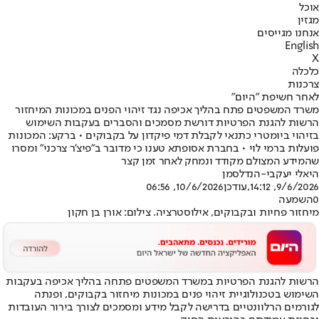
אוכל
מגזין
אנחנו מגייסים
English
X
כלכלה
צרכנות
לאחר חשיפת "היום"
משרד המשפטים פתח בהליך אכיפה נגד זיהוי הפנים במכונות המיחזור
הרשות להגנת הפרטיות דורשת מסמכים והסברים בעקבות השימוש
בזיהוי ביומטרי כתנאי לקבלת דמי פיקדון על בקבוקים • ברקע: המכונות
פועלות ברמי לוי • בחברת אסופתא טענו כי מדובר ב"פיצ'ר צרכני" ומסרו
שהמידע המצולם מקודד ונמחק לאחר זמן קצר
היאלי יעקבי-הנדלסמן
9/6/2026, 14:12
,עודכן
10/6/2026, 06:56
0
השמעה
מיחזור פחיות ובקבוקים, אילוסטרציה. צילום: אורן בן חקון
הרשות להגנת הפרטיות במשרד המשפטים פתחה בהליך אכיפה בעקבות
השימוש בטכנולוגיית זיהוי פנים במכונות מיחזור בקבוקים, ופנתה
לגורמים הרלוונטיים בדרישה לקבל מידע ומסמכים לצורך בירור העובדות