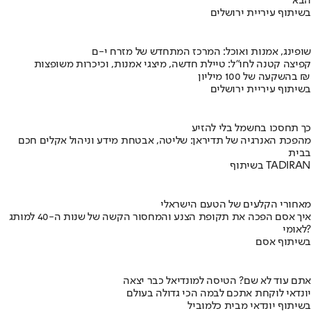
הבא
בשיתוף עיריית ירושלים
שופינג, אמנות ואוכל: המרכז המתחדש של מזרח י-ם
קפיצה קטנה לחו"ל: טיילת חדשה, מיצגי אמנות, וכיכרות משופצות
בהשקעה של 100 מיליון ₪
בשיתוף עיריית ירושלים
כך תחסכו בחשמל בלי להזיע
מהפכת האנרגיה של תדיראן: שליטה, אבטחת מידע וניהול אקלים חכם
בבית
בשיתוף TADIRAN
מאחורי הקלעים של הטעם הישראלי
איך אסם הפכה את תקופת הצנע והמחסור הקשה של שנות ה-40 למותג
לאומי?
בשיתוף אסם
אתם עוד לא שם? הטיסה למונדיאל כבר יצאה
יונדאי לוקחת אתכם לבמה הכי גדולה בעולם
בשיתוף יונדאי מבית כלמוביל