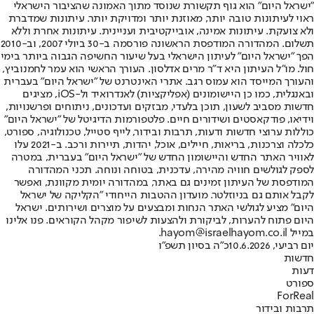
"ישראל היום" הוא גוף תקשורת שנוסד מתוך האמונה שהציבור הישראלי
ראוי לעיתונות טובה יותר, מאוזנת יותר ומדויקת יותר. עיתונות שמדברת
ולא צועקת. עיתונות אמינה, אובייקטיבית ועניינית. עיתונות אחרת וללא
תשלום. המהדורה המודפסת הראשונה פורסמה ב-30 ביולי 2007, וב-2010
הפך "ישראל היום" לעיתון הישראלי בעל שיעור החשיפה הגבוה ביותר בימי
חול. מו"ל העיתון היא ד"ר מרים אדלסון. העורך הראשי הוא עמר לחמנוביץ,
והעורך המייסד הוא עמוס רגב. אתרי האינטרנט של "ישראל היום" בעברית
ובאנגלית, כמו כן היישומונים (אפליקציות) לאנדרואיד ול-iOS, מציגים
חדשות מסביב לשעון, תוכן בלעדי, מבזקים ועדכונים, ניתוחים ופרשנויות,
וידיאו, פודקאסטים ושידורים חיים. פלטפורמות הדיגיטל של "ישראל היום"
כוללות ערוצי חדשות ודעות, תרבות ובידור, לייף סטייל, טכנולוגיה, ספורט,
כלכלה וצרכנות, בריאות, חיילים, אוכל, יהדות, תיירות ורכב. ב-2021 עלו
לאוויר האתר החדש והיישומון החדש של "ישראל היום" בעברית, במטרה
לספק לגולשים חוויה מהירה, עדכנית, בטוחה ונוחה. תכני המהדורה
המודפסת של העיתון זמינים גם באתר, במהדורה יומית מקוונת, ואפשר
לקבל אותם גם בניוזלטר. מועדון ההטבות הייחודי "הקליקה של ישראל
היום" מציע לגולשי האתר הנחות ומבצעים על מוצרים ושירותים. ישראל
היום פתוח להערות, לביקורת ולהצעות לשיפור מקהל הקוראים. פנו אלינו
במייל hayom@israelhayom.co.il.
יום רביעי, 10.6.2026
כ"ה בסיון תשפ"ו
חדשות
דעות
ספורט
ForReal
תרבות ובידור