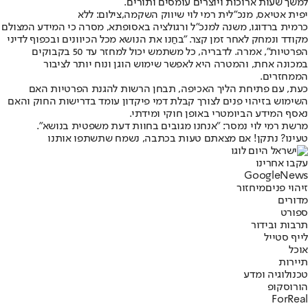
למשך שעות ארוכות ויוצרים עומסים ותורים.
יפית אטיאס, מנכ"לית רמי לוי שיווק השקמה,צילום: ללא
כרמית ברדוגו, משנה למנכ"ל ורגולציה באסופתא, מסרה כי המידע המצולם
מקודד ונמחק לאחר זמן קצר. "בחַנו את הנושא מכל הכיוונים ובכפוף לדיני
הפרטיות", אמרה. לדבריה, כל משתמש יכול למחזר עד 50 בקבוקים
במכונה אחת, והמטרה היא לאפשר שימוש הוגן ונוח יותר לציבור
הממחזרים.
כעת, עם פתיחת הליך האכיפה, תבחן הרשות להגנת הפרטיות האם
השימוש בזיהוי פנים לצורך קבלת דמי פיקדון עומד בדרישות החוק והאם
נאסף המידע הביומטרי באופן חוקי ומידתי.
מרשת רמי לוי נמסר: "אנחנו מגובים בחוות דעת משפטית בנושא".
טעינו? נתקן! אם מצאתם טעות בכתבה, נשמח שתשתפו אותנו
עקבו אחרינו
G
o
o
g
l
e
News
זיהוי פנים
מיחזור
מדורים
ספורט
תרבות ובידור
לייף סטייל
אוכל
תיירות
טכנולוגיה ומדע
הורוסקופ
ForReal