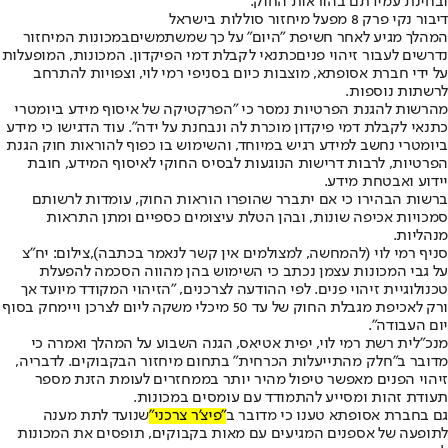
ובחינת עמידתם בהוראות החוק.
דיבור נקי פרק 8 מפעל מיחזור סוללות בישראל
המהלך מגיע לאחר חשיפת "היום" על כך שמשתמשים
במכונות המיחזור
נדרשים לעבור זיהוי פנים
כתנאי לקבלת דמי הפיקדון. המכונות, המופעלות
על ידי חברת אסופתא, מוצבות כיום בסניפי רמי לוי, וצפויות להתרחב
לרשתות נוספות.
מהרשות להגנת הפרטיות נמסר כי "הפרקטיקה של איסוף מידע ביומטרי
כתנאי לקבלת דמי פיקדון מוכרת לה ונבחנת על ידה". עוד הדגישו כי מידע
ביומטרי נחשב למידע רגיש במיוחד, והשימוש בו כפוף להוראות חוק הגנת
הפרטיות, לרבות דרישות הנוגעות לבסיס החוקי לאיסוף המידע, חובת
יידוע ואבטחת מידע.
ברשות הבהירו כי אם יתברר שהופרו הוראות החוק, עומדות לרשותם
סמכויות אכיפה שונות, ובהן הטלת עיצומים כספיים ומתן התראות
מנהליות.
סניף רמי לוי (להמחשה, למצולמים אין קשר לנאמר בכתבה),צילום: יח"צ
על גבי המכונות עצמן נכתב כי השימוש בהן מהווה הסכמה להפעלת
טכנולוגיית זיהוי פנים. לפי ההודעה לצרכנים, "הזיהוי המקודד מיועד אך
ורק לאכיפת מגבלת החוק של עד 50 מיכלי משקה ליום לצרכן ויימחק בסוף
יום העבודה".
מנכ"לית רשת רמי לוי, יפית אטיאס, הגנה השבוע על המהלך ואמרה כי
מדובר ב"חלק מהתייעלות הכרחית" בתחום מיחזור הבקבוקים. לדבריה,
זיהוי הפנים מאפשר טיפול מהיר יותר בממחזרים לעומת הזנת מספר
תעודת זהות ומסייע להתמודד עם עומסים במכונות.
גם בחברת אסופתא טענו כי מדובר ב
"פיצ'ר צרכני"
שנועד לתת מענה
לתופעה של אספנים המגיעים עם מאות בקבוקים, תופסים את המכונות