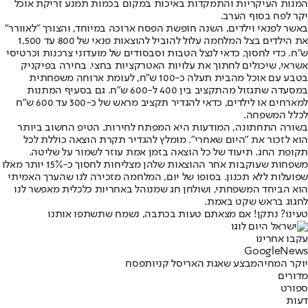
המנות העיקריות והתמקדות באיכות במקום בכמות תמנע זריקת אוכל
יקר לפח בסוף הערב.
באשר לפנאי וילדים, השנה חופשת הפסח ארוכה במיוחד, והצורך "לאוורר"
את הילדים בצל המלחמה עלול להוביל להוצאות פנאי של 800 עד 1,500
ש"ח. כדי לחסוך, כדאי לנצל הטבות וסבסודים של מועדוני צרכנות וכרטיסי
אשראי, שיכולים לחתוך את עלויות האטרקציות בחצי. בחירה בפיקניק
בטבע עם אוכל מהבית תעלה כ-100 ש"ח, לעומת ארוחה משפחתית
במסעדה שתגזול מהתקציב בין 400 ל-600 ש"ח. גם בסעיף המתנות
למארחים או לילדים, כדאי להגדיר תקציב מראש של כ-300 עד 600 ש"ח
לכלל המשפחה.
בשורה התחתונה, המודעות היא המפתח לחירות. הטיפ החשוב ביותר
הוא לזכור את "היום שאחרי". מומלץ להגדיר תקרת הוצאה כוללת לכל
תקופת החג. תיעוד של כל הוצאה בזמן אמת עוזר לשמור על שליטה.
משפחות שעוקבות אחר ההוצאות שלהן מצליחות לחסוך כ-15% יותר מאלו
שפועלות ללא תכנון. בסופו של יום, המלחמה מזכירה לנו שהערך האמיתי
הוא הביחד המשפחתי, ושולחן חג שמנוהל באחריות כלכלית מאפשר לנו
לחגוג בראש שקט באמת.
טעינו? נתקן! אם מצאתם טעות בכתבה, נשמח שתשתפו אותנו
עקבו אחרינו
G
o
o
g
l
e
News
יוקר המחיה
מבצע שאגת הארי
סל קניות
פסח
מדורים
ספורט
דעות