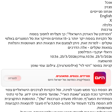
אוכל
מגזין
אנחנו מגייסים
English
X
כלכלה
צרכנות
"המרתון של הארנק הישראלי": כך תצליחו לחסוך בפסח
סל הקניות בפסח יקר יותר ב-15 אחוזים ומייקר את סל המוצרים באלפי
שקלים • למרות זאת, ניתן לצמצם את הוצאות החג השוטפות והנלוות
במאות שקלים • אלה הדרכים
היאלי יעקבי-הנדלסמן
23/3/2026, 10:36
,עודכן
23/3/2026, 10:36
0
השמעה
קניות בסופר "רמי לוי" (אילוסטרציה). צילום: עמי שומן
חג הפסח כבר ממש מעבר לפינה, וסל הקניות לצרכנים הישראליים צפוי
להתייקר נוכח מבצע "שאגת הארי", שמועד סיומו אינו ידוע. על פי נתוני
הסתדרות המעו"ף, מנהלת מועדון הצרכנות "שלך", התוספת התקציבית
לחג הפסח בלבד תעמוד על 3,500-6,100 ש"ח מעבר להוצאות הקבועות
השוטפות.