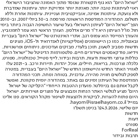
"ישראל היום" הוא גוף תקשורת שנוסד מתוך האמונה שהציבור הישראלי
ראוי לעיתונות טובה יותר, מאוזנת יותר ומדויקת יותר. עיתונות שמדברת
ולא צועקת. עיתונות אמינה, אובייקטיבית ועניינית. עיתונות אחרת וללא
תשלום. המהדורה המודפסת הראשונה פורסמה ב-30 ביולי 2007, וב-2010
הפך "ישראל היום" לעיתון הישראלי בעל שיעור החשיפה הגבוה ביותר בימי
חול. מו"ל העיתון היא ד"ר מרים אדלסון. העורך הראשי הוא עמר לחמנוביץ,
והעורך המייסד הוא עמוס רגב. אתרי האינטרנט של "ישראל היום" בעברית
ובאנגלית, כמו כן היישומונים (אפליקציות) לאנדרואיד ול-iOS, מציגים
חדשות מסביב לשעון, תוכן בלעדי, מבזקים ועדכונים, ניתוחים ופרשנויות,
וידיאו, פודקאסטים ושידורים חיים. פלטפורמות הדיגיטל של "ישראל היום"
כוללות ערוצי חדשות ודעות, תרבות ובידור, לייף סטייל, טכנולוגיה, ספורט,
כלכלה וצרכנות, בריאות, חיילים, אוכל, יהדות, תיירות ורכב. ב-2021 עלו
לאוויר האתר החדש והיישומון החדש של "ישראל היום" בעברית, במטרה
לספק לגולשים חוויה מהירה, עדכנית, בטוחה ונוחה. תכני המהדורה
המודפסת של העיתון זמינים גם באתר, במהדורה יומית מקוונת, ואפשר
לקבל אותם גם בניוזלטר. מועדון ההטבות הייחודי "הקליקה של ישראל
היום" מציע לגולשי האתר הנחות ומבצעים על מוצרים ושירותים. ישראל
היום פתוח להערות, לביקורת ולהצעות לשיפור מקהל הקוראים. פנו אלינו
במייל hayom@israelhayom.co.il.
יום שלישי, 24.3.2026
ו' בניסן תשפ"ו
חדשות
דעות
ספורט
ForReal
תרבות ובידור