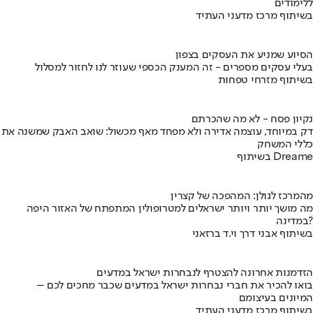
ללימודים
בשיתוף מרכז מדעני העתיד
הסיוע שמניע את העסקים בצפון
בעלי עסקים מספרים - זה המענק הכספי שעוזר לנו לחזור למסלול
בשיתוף מזרחי טפחות
נקיון פסח - לא מה שהכרתם
דק במיוחד, עוצמה אדירה ולא מפחד מאף מכשול: שואב האבק שמשנה את
כללי המשחק
בשיתוף Dreame
מהמרכז לגולן: המהפכה של קצרין
מה מושך יותר ויותר ישראלים למטרופולין המתפתח של האזור היפה
במדינה?
בשיתוף אבני דרך וי.ד ברזאני
הזדמנות אחרונה להצטרף לנבחרות ישראל במדעים
בואו להכיר את חברי נבחרות ישראל במדעים שכבר מחכים לכם –
המיונים בעיצומם
בשיתוף מרכז מדעני העתיד