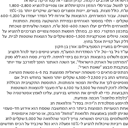
הישראלים אוהבים לקנות: קניון ומוצרי אלקטרוניקה בישראל
כך למשל, עבור
סלי המזון והקניות
לחג אנו צפויים להוציא 1,800-2,800
ש"ח, כולל מצות, בשרים, יינות ומוצרים כשרים, שיקרים יותר בכ-15%
השנה. עבור המארחים, ההוצאות על אירוח ליל הסדר יעמדו על 600-1,200
שקלים - תלוי במספר האורחים ובמידת ההשקעה במנות. המתנות
למארחים ולילדים יעלו השנה 300-600 ש"ח, הוצאה שלעיתים נשכחת
בתכנון המקורי. כמו כן, במהלך חופשת הפסח צפויים הצרכנים להוציא על
פנאי, טיולים ואטרקציות 800-1,500 שקלים על הוצאות שוטפות לבית, על
דלק ועל קניית אוכל בחוץ.
מטיילים במעיין הסטף,צילום: אורן בן חקון
עו"ד גיל בר-טל, יו"ר הסתדרות המעו"ף, מציע טיפים כיצד לנהל תקציב
חכם ולשלוט בהוצאות הבית גם בימי לחימה. לדבריו, פסח הוא ללא ספק
"המרתון של הארנק הישראלי", אך השנה האתגר הופך למורכב עוד יותר
בעקבות מבצע "שאגת הארי".
הנתונים מראים כי משפחה ישראלית ממוצעת בת 4-5 נפשות מוציאה
בחודש החג בין 2,500 ל-4,500 שקלים יותר מאשר בחודש רגיל. אם
מוסיפים לכך את עלויות הפנאי והמתנות, התוספת התקציבית הכוללת
עלולה לזנק לטווח של 3,500 עד 6,100 ש"ח מעבר להוצאות השוטפות
הקבועות. כדי לא לסיים את החודש בגירעון, עלינו לאמץ אסטרטגיה של
"כלכלת מלחמה" חכמה ומודעת.
להימנע ממלכודת ה"יהיה בסדר" והלוואות חג
אחת הטעויות הנפוצות ביותר היא המחשבה שפסח הוא אירוע חד-פעמי
שניתן לממן באמצעות הלוואות "נוחות" מהבנק, או פריסה אינסופית
לתשלומים בכרטיס האשראי. צריך לזכור שהלוואה של 5,000 שקלים לחג
עם ריביות שיכולות להגיע ל-10% ומעלה היא נטל שיכביד על הכיס חודשים