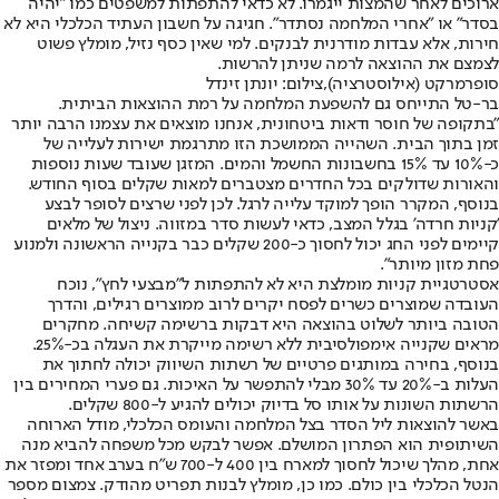
ארוכים לאחר שהמצות ייגמרו. לא כדאי להתפתות למשפטים כמו "יהיה
בסדר" או "אחרי המלחמה נסתדר". חגיגה על חשבון העתיד הכלכלי היא לא
חירות, אלא עבדות מודרנית לבנקים. למי שאין כסף נזיל, מומלץ פשוט
לצמצם את ההוצאה לרמה שניתן להרשות.
סופרמרקט (אילוסטרציה),צילום: יונתן זינדל
בר-טל התייחס גם להשפעת המלחמה על רמת ההוצאות הביתית.
"בתקופה של חוסר ודאות ביטחונית, אנחנו מוצאים את עצמנו הרבה יותר
זמן בתוך הבית. השהייה הממושכת הזו מתרגמת ישירות לעלייה של
כ-10% עד 15% בחשבונות החשמל והמים. המזגן שעובד שעות נוספות
והאורות שדולקים בכל החדרים מצטברים למאות שקלים בסוף החודש.
בנוסף, המקרר הופך למוקד עלייה לרגל. לכן לפני שרצים לסופר לבצע
'קניות חרדה' בגלל המצב, כדאי לעשות סדר במזווה. ניצול של מלאים
קיימים לפני החג יכול לחסוך כ-200 שקלים כבר בקנייה הראשונה ולמנוע
פחת מזון מיותר".
אסטרטגיית קניות מומלצת היא לא להתפתות ל"מבצעי לחץ", נוכח
העובדה שמוצרים כשרים לפסח יקרים לרוב ממוצרים רגילים, והדרך
הטובה ביותר לשלוט בהוצאה היא דבקות ברשימה קשיחה. מחקרים
מראים שקנייה אימפולסיבית ללא רשימה מייקרת את העגלה בכ-25%.
בנוסף, בחירה במותגים פרטיים של רשתות השיווק יכולה לחתוך את
העלות ב-20% עד 30% מבלי להתפשר על האיכות. גם פערי המחירים בין
הרשתות השונות על אותו סל בדיוק יכולים להגיע ל-800 שקלים.
באשר להוצאות ליל הסדר בצל המלחמה והעומס הכלכלי, מודל הארוחה
השיתופית הוא הפתרון המושלם. אפשר לבקש מכל משפחה להביא מנה
אחת, מהלך שיכול לחסוך למארח בין 400 ל-700 ש"ח בערב אחד ומפזר את
הנטל הכלכלי בין כולם. כמו כן, מומלץ לבנות תפריט מהודק. צמצום מספר