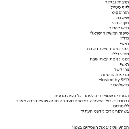
תרבות ובידור
לייף סטייל
הורוסקופ
שישבת
סוף שבוע
כדאי להכיר
סיפור המשק הישראלי
נדל"ן
ראשי
זמני כניסת וצאת השבת
מידע כללי
זמני כניסת וצאת שבת
ראשי
צרו קשר
מדיניות פרטיות
Hosted by SPD
כדאי
להכיר
הצעירים שמצליחים לפתור כל בעיה מדעית
נבחרת ישראל הצעירה במדעים מעניקה חוויה שהיא הרבה מעבר
ללימודים
בשיתוף מרכז מדעני העתיד
הסיוע שמניע את העסקים בצפון