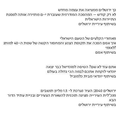
כך ירושלים ממציאה את עצמה מחדש
לא רק קודש – המהפכה המודרנית שעוברת י-ם מחזירה אותה לפסגת
התיירות הישראלית
בשיתוף עיריית ירושלים
מאחורי הקלעים של הטעם הישראלי
איך אסם הפכה את תקופת הצנע והמחסור הקשה של שנות ה-40 למותג
לאומי?
בשיתוף אסם
אתם עוד לא שם? הטיסה למונדיאל כבר יצאה
יונדאי לוקחת אתכם לבמה הכי גדולה בעולם
בשיתוף יונדאי מבית כלמוביל
ירושלים 2040: העיר נערכת ל- 1.5 מליון תושבים
מנכ"לית העירייה מציגה תוכנית להשארת הצעירים ובניית עתיד הדור
הבא
בשיתוף עיריית ירושלים