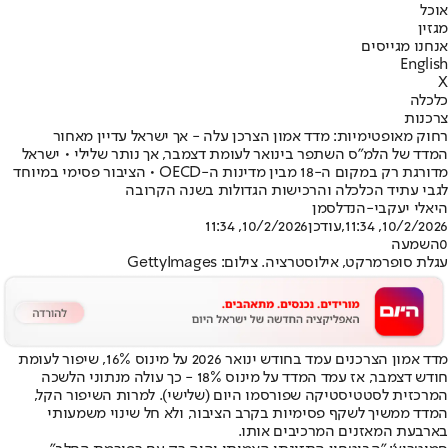
אוכל
מגזין
אנחנו מגייסים
English
X
כלכלה
צרכנות
רחוק מאופטימיות: מדד אמון הצרכן עלה - אך ישראל עדיין מאחור
המדד של הלמ"ס השתפר בינואר לעומת דצמבר, אך נותר שלילי • ישראל
מדורגת רק במקום ה-18 מבין מדינות ה-OECD • הציבור פסימי במיוחד
לגבי עתיד הכלכלה והרכישות הגדולות בשנה הקרובה
היאלי יעקבי-הנדלסמן
10/2/2026, 11:34
,עודכן
10/2/2026, 11:34
0
השמעה
עגלת סופרמרקט, אילוסטרציה. צילום: GettyImages
מדד אמון הצרכנים עמד בחודש ינואר 2026 על מינוס 16%, שיפור לעומת
חודש דצמבר, אז עמד המדד על מינוס 18% - כך עולה מנתוני הלשכה
המרכזית לסטטיסטיקה שפורסמו היום (שלישי). למרות השיפור הקל,
המדד ממשיך לשקף פסימיות בקרב הציבור, ולא חל שינוי משמעותי
בארבעת המאזנים המרכיבים אותו.