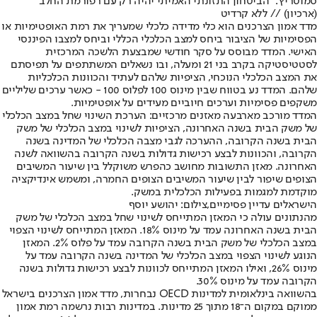
סמוטריץ': "הביטחון התזונתי האמיתי יהיה רק עם רפורמת החלב"
(ארכיון) // ללא קרדיט
מדד אמון הצרכנים הוא כלי מדידה כלכלי שמעריך את רמת האופטימיות או
הפסימיות של הציבור ביחס למצב הכלכלי הכללי וביחס למצבו הפיננסי
האישי. המדד מבוסס על סקר חודשי שמבצעת הלשכה המרכזית
לסטטיסטיקה בקרב בני 21 ומעלה, ובו נשאלים המשתתפים על תפיסתם
את המצב הכלכלי הנוכחי, הציפיות שלהם לעתיד והכוונות הכלכליות
שלהם. המדד נע בטווח שבין מינוס 100 לפלוס 100 - כאשר ערכים שליליים
משקפים פסימיות וערכים חיוביים מעידים על אופטימיות.
המדד מורכב מארבעה מאזנים מרכזיים: הערכת השינוי שחל במצב הכלכלי
של משק הבית בשנה האחרונה, הציפיות לשינוי במצב הכלכלי של משק
הבית בשנה הקרובה, ההערכה לגבי מצבה הכלכלי של המדינה בשנה
הקרובה, והכוונות לבצע רכישות גדולות בשנה הקרובה בהשוואה לשנה
האחרונה. מאזן התשובות מחושב כהפרש משוקלל בין שיעור המשיבים
הצופים שיפור לבין שיעור המשיבים הצופים החמרה, ומשמש אינדיקציה
מוקדמת למגמות בפעילות הכלכלית במשק.
הישראלים עדיין פסימיים,צילום: יהושע יוסף
מהנתונים עולה כי המאזן המתייחס לשינוי שחל במצב הכלכלי של משק
הבית בשנה האחרונה עמד על מינוס 18%. המאזן המתייחס לשינוי הצפוי
במצב הכלכלי של משק הבית בשנה הקרובה עמד על פלוס 2%. המאזן
הנוגע לשינוי הצפוי במצב הכלכלי של המדינה בשנה הקרובה עמד על
מינוס 26%, ואילו המאזן המתייחס לכוונות לבצע רכישות גדולות בשנה
הקרובה עמד על מינוס 30%.
בהשוואה בינלאומית למדינות OECD נבחרות, מדד אמון הצרכנים בישראל
ממוקם במקום ה־18 מתוך 25 מדינות. במדינות רבות נרשמה רמת אמון