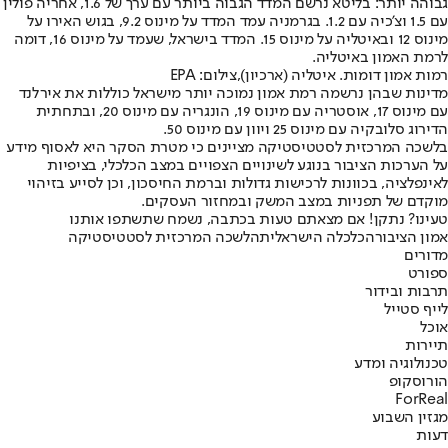
גבוהה יותר: בליטא נרשם המדד הגבוה ביותר עם ערך של 1.6, אחריה פולין
עם 1.5 וצ’כיה עם 1.2. בגרמניה עמד המדד על מינוס 9.2, בגוש האירו על
מינוס 12 ובאיטליה על מינוס 15. המדד בישראל, שעמד על מינוס 16, דומה
לרמת האמון באיטליה.
רמות אמון דומות. איטליה (ארכיון),צילום: EPA
מדינות שבהן נרשמה רמת אמון נמוכה יותר מישראל כוללות את אירלנד
עם מינוס 17, אוסטריה עם מינוס 19, הונגריה עם מינוס 20, ובתחתית
הדירוג סלובקיה עם מינוס 25 ויוון עם מינוס 50.
בלשכה המרכזית לסטטיסטיקה מציינים כי מטרת הסקר היא לאסוף מידע
על הערכות הציבור בנוגע לשינויים הצפויים במצב הכלכלי, בציפיות
לאינפלציה, בכוונות לרכישות גדולות וברמת החיסכון, וכן לסייע בזיהוי
מוקדם של תפניות במצב המשק ובמחזור העסקים.
טעינו? נתקן! אם מצאתם טעות בכתבה, נשמח שתשתפו אותנו
אמון הציבור
הכלכלה הישראלית
הלשכה המרכזית לסטטיסטיקה
מדורים
ספורט
תרבות ובידור
לייף סטייל
אוכל
תיירות
טכנולוגיה ומדע
הורוסקופ
ForReal
מגזין השבוע
דעות