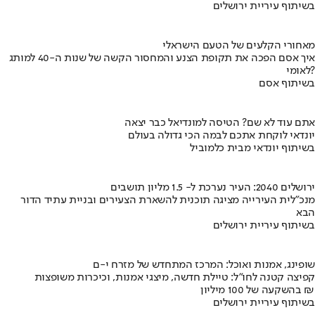
בשיתוף עיריית ירושלים
מאחורי הקלעים של הטעם הישראלי
איך אסם הפכה את תקופת הצנע והמחסור הקשה של שנות ה-40 למותג
לאומי?
בשיתוף אסם
אתם עוד לא שם? הטיסה למונדיאל כבר יצאה
יונדאי לוקחת אתכם לבמה הכי גדולה בעולם
בשיתוף יונדאי מבית כלמוביל
ירושלים 2040: העיר נערכת ל- 1.5 מליון תושבים
מנכ"לית העירייה מציגה תוכנית להשארת הצעירים ובניית עתיד הדור
הבא
בשיתוף עיריית ירושלים
שופינג, אמנות ואוכל: המרכז המתחדש של מזרח י-ם
קפיצה קטנה לחו"ל: טיילת חדשה, מיצגי אמנות, וכיכרות משופצות
בהשקעה של 100 מיליון ₪
בשיתוף עיריית ירושלים