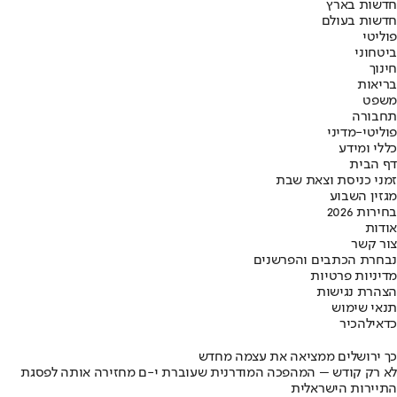
חדשות בארץ
חדשות בעולם
פוליטי
ביטחוני
חינוך
בריאות
משפט
תחבורה
פוליטי-מדיני
כללי ומידע
דף הבית
זמני כניסת וצאת שבת
מגזין השבוע
בחירות 2026
אודות
צור קשר
נבחרת הכתבים והפרשנים
מדיניות פרטיות
הצהרת נגישות
תנאי שימוש
כדאי
להכיר
כך ירושלים ממציאה את עצמה מחדש
לא רק קודש – המהפכה המודרנית שעוברת י-ם מחזירה אותה לפסגת
התיירות הישראלית